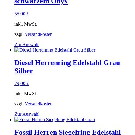
schwarzem Onyx
auf.
Die
Optionen
55,00
€
können
auf
inkl. MwSt.
der
Produktseite
zzgl.
Versandkosten
gewählt
Dieses
Zur Auswahl
werden
Produkt
weist
mehrere
Diesel Herrenring Edelstahl Grau
Varianten
Silber
auf.
Die
Optionen
79,00
€
können
auf
inkl. MwSt.
der
Produktseite
zzgl.
Versandkosten
gewählt
Dieses
Zur Auswahl
werden
Produkt
weist
mehrere
Fossil Herren Siegelring Edelstahl