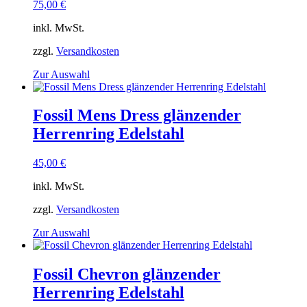
Optionen
75,00
€
können
auf
inkl. MwSt.
der
Produktseite
zzgl.
Versandkosten
gewählt
Dieses
Zur Auswahl
werden
Produkt
weist
mehrere
Fossil Mens Dress glänzender
Varianten
Herrenring Edelstahl
auf.
Die
Optionen
45,00
€
können
auf
inkl. MwSt.
der
Produktseite
zzgl.
Versandkosten
gewählt
Dieses
Zur Auswahl
werden
Produkt
weist
mehrere
Fossil Chevron glänzender
Varianten
Herrenring Edelstahl
auf.
Die