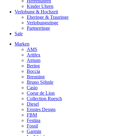
Herrenuhren
Kinder Uhren
Verlobung & Hochzeit
Eheringe & Trauringe
Verlobungsringe
Partnerringe
Sale
Marken
AMS
Artifex
Atrium
Bering
Boccia
Breuning
Bruno Söhnle
Casio
Coeur de Lion
Collection Ruesch
Diesel
Ernstes Design
FBM
Festina
Fossil
Garmin