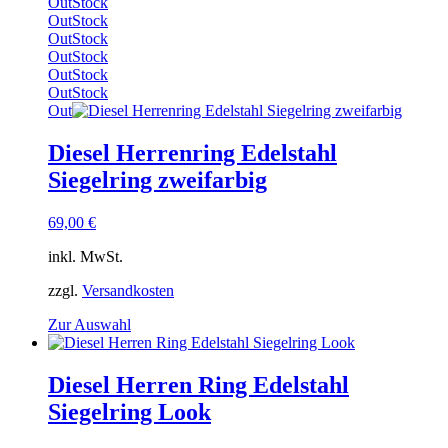
Produktseite
Out
Stock
gewählt
Out
Stock
werden
Out
Stock
Out
Stock
Out
Stock
Out
Stock
Out
Diesel Herrenring Edelstahl
Siegelring zweifarbig
69,00
€
inkl. MwSt.
zzgl.
Versandkosten
Dieses
Zur Auswahl
Produkt
weist
mehrere
Diesel Herren Ring Edelstahl
Varianten
Siegelring Look
auf.
Die