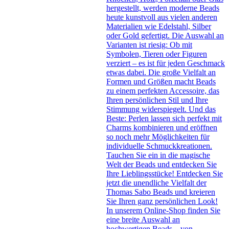
hergestellt, werden moderne Beads
heute kunstvoll aus vielen anderen
Materialien wie Edelstahl, Silber
oder Gold gefertigt. Die Auswahl an
Varianten ist riesig: Ob mit
Symbolen, Tieren oder Figuren
verziert – es ist für jeden Geschmack
etwas dabei. Die große Vielfalt an
Formen und Größen macht Beads
zu einem perfekten Accessoire, das
Ihren persönlichen Stil und Ihre
Stimmung widerspiegelt. Und das
Beste: Perlen lassen sich perfekt mit
Charms kombinieren und eröffnen
so noch mehr Möglichkeiten für
individuelle Schmuckkreationen.
Tauchen Sie ein in die magische
Welt der Beads und entdecken Sie
Ihre Lieblingsstücke! Entdecken Sie
jetzt die unendliche Vielfalt der
Thomas Sabo Beads und kreieren
Sie Ihren ganz persönlichen Look!
In unserem Online-Shop finden Sie
eine breite Auswahl an
hochwertigen Beads – von