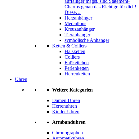
auffälliger magst, sind Statement-
Charms genau das Richtige für dich!
Diese…
Herzanhänger
Medaillons
Kreuzanhänger
Tieranhänger
symbolische Anhänger
Ketten & Colliers
Halsketten
Colliers
Fußkettchen
Perlenketten
Herrenketten
Uhren
Weitere Kategorien
Damen Uhren
Herrenuhren
Kinder Uhren
Armbanduhren
Chronographen
Automatikuhren