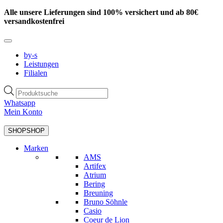
Zum
Alle unsere Lieferungen sind 100% versichert und ab 80€
Inhalt
versandkostenfrei
springen
by-s
Leistungen
Filialen
Products
search
Whatsapp
Mein Konto
SHOP
SHOP
Marken
AMS
Artifex
Atrium
Bering
Breuning
Bruno Söhnle
Casio
Coeur de Lion