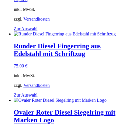
inkl. MwSt.
zzgl.
Versandkosten
Dieses
Zur Auswahl
Produkt
weist
mehrere
Runder Diesel Fingerring aus
Varianten
Edelstahl mit Schriftzug
auf.
Die
Optionen
75,00
€
können
auf
inkl. MwSt.
der
Produktseite
zzgl.
Versandkosten
gewählt
Dieses
Zur Auswahl
werden
Produkt
weist
mehrere
Ovaler Roter Diesel Siegelring mit
Varianten
Marken Logo
auf.
Die