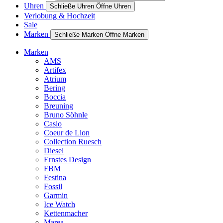
Uhren
Schließe Uhren
Öffne Uhren
Verlobung & Hochzeit
Sale
Marken
Schließe Marken
Öffne Marken
Marken
AMS
Artifex
Atrium
Bering
Boccia
Breuning
Bruno Söhnle
Casio
Coeur de Lion
Collection Ruesch
Diesel
Ernstes Design
FBM
Festina
Fossil
Garmin
Ice Watch
Kettenmacher
Marea