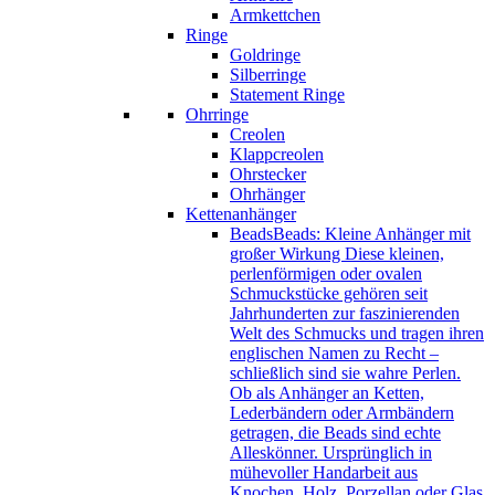
Armkettchen
Ringe
Goldringe
Silberringe
Statement Ringe
Ohrringe
Creolen
Klappcreolen
Ohrstecker
Ohrhänger
Kettenanhänger
Beads
Beads: Kleine Anhänger mit
großer Wirkung Diese kleinen,
perlenförmigen oder ovalen
Schmuckstücke gehören seit
Jahrhunderten zur faszinierenden
Welt des Schmucks und tragen ihren
englischen Namen zu Recht –
schließlich sind sie wahre Perlen.
Ob als Anhänger an Ketten,
Lederbändern oder Armbändern
getragen, die Beads sind echte
Alleskönner. Ursprünglich in
mühevoller Handarbeit aus
Knochen, Holz, Porzellan oder Glas