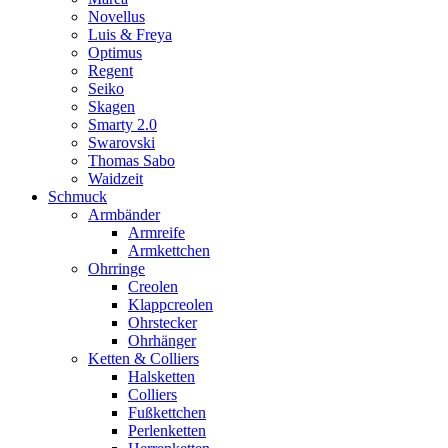
Novellus
Luis & Freya
Optimus
Regent
Seiko
Skagen
Smarty 2.0
Swarovski
Thomas Sabo
Waidzeit
Schmuck
Armbänder
Armreife
Armkettchen
Ohrringe
Creolen
Klappcreolen
Ohrstecker
Ohrhänger
Ketten & Colliers
Halsketten
Colliers
Fußkettchen
Perlenketten