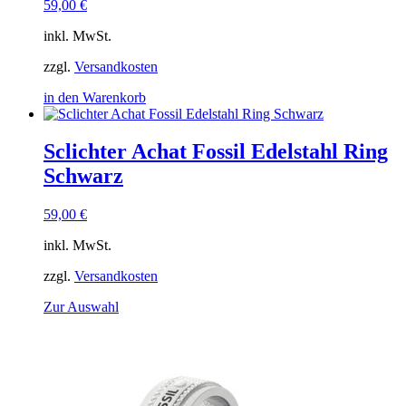
59,00
€
inkl. MwSt.
zzgl.
Versandkosten
in den Warenkorb
Sclichter Achat Fossil Edelstahl Ring
Schwarz
59,00
€
inkl. MwSt.
zzgl.
Versandkosten
Dieses
Zur Auswahl
Produkt
weist
mehrere
Varianten
auf.
Die