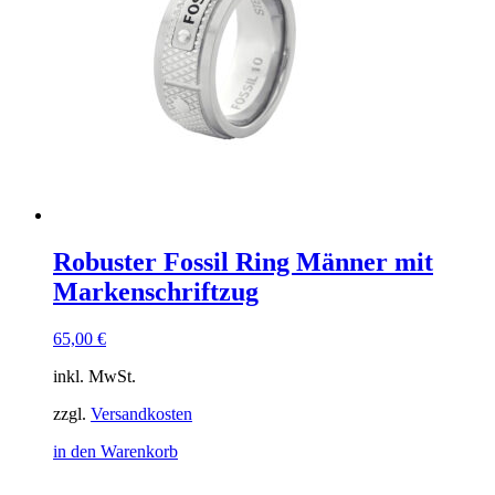
Optionen
können
auf
der
Produktseite
gewählt
werden
Robuster Fossil Ring Männer mit
Markenschriftzug
65,00
€
inkl. MwSt.
zzgl.
Versandkosten
in den Warenkorb