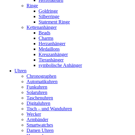
Herrenketten
Ringe
Goldringe
Silberringe
Statement Ringe
Kettenanhänger
Beads
Charms
Herzanhänger
Medaillons
Kreuzanhänger
Tieranhänger
symbolische Anhänger
Uhren
Chronographen
Automatikuhren
Funkuhren
Solaruhren
Taschenuhren
Digitaluhren
Tisch – und Wanduhren
Wecker
Armbänder
Smartwatches
Damen Uhren