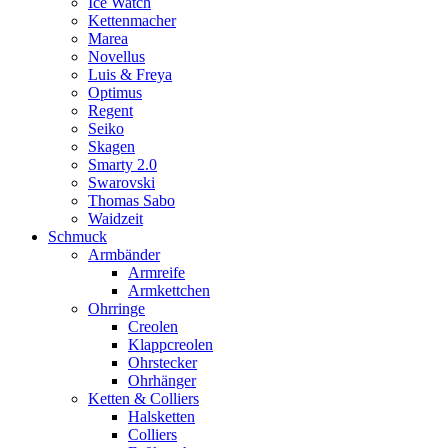
Ice Watch
Kettenmacher
Marea
Novellus
Luis & Freya
Optimus
Regent
Seiko
Skagen
Smarty 2.0
Swarovski
Thomas Sabo
Waidzeit
Schmuck
Armbänder
Armreife
Armkettchen
Ohrringe
Creolen
Klappcreolen
Ohrstecker
Ohrhänger
Ketten & Colliers
Halsketten
Colliers