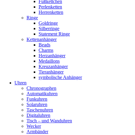
Fußkettchen
Perlenketten
Herrenketten
Ringe
Goldringe
Silberringe
Statement Ringe
Kettenanhänger
Beads
Charms
Herzanhänger
Medaillons
Kreuzanhänger
Tieranhänger
symbolische Anhänger
Uhren
Chronographen
Automatikuhren
Funkuhren
Solaruhren
Taschenuhren
Digitaluhren
Tisch – und Wanduhren
Wecker
Armbänder