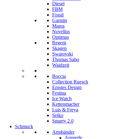
Diesel
FBM
Fossil
Garmin
Marea
Novellus
Optimus
Regent
Skagen
Swarovski
Thomas Sabo
Waidzeit
Boccia
Collection Ruesch
Ernstes Design
Festina
Ice Watch
Kettenmacher
Luis & Freya
Seiko
Smarty 2.0
Schmuck
Armbänder
Armreife