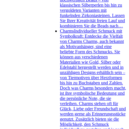
klassischen Silberperlen bis hin zu
vergoldeten Varianten mit
funkelnden Zirkoniasteinen. Lassen
Sie Ihrer Kreativität freien Lauf und
kombinieren Sie die Beads nach…
Charms
Individueller Schmuck mit
Symbolkraft: Entdecke die Vielfalt
von Charms Charms, auch bekannt
als Motivanhänger, sind eine
beliebte Form des Schmucks. Sie
können aus verschiedenen
Materialien wie Gold, Silber oder
Edelstahl hergestellt werden und in
unzähligen Designs erhältlich sein –
von Tiermotiven über Herzformen
bis hin zu Buchstaben und Zahlen.
Doch was Charms besonders macht,
ist ihre symbolische Bedeutung und
die persönliche Note, die sie
verleihen. Charms stehen oft für
Glück, Liebe oder Freundschaft und
werden gerne als Erinnerungsstücke
genutzt. Zusätzlich bieten sie die
Möglichkeit, den Schmuck