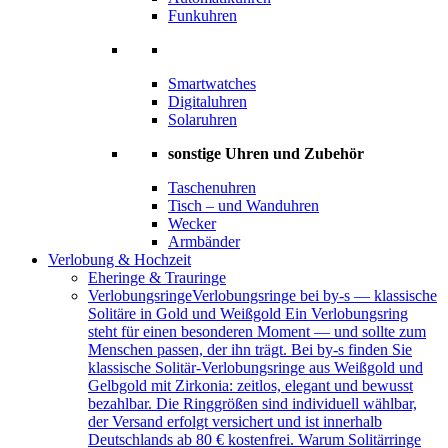
Funkuhren
Smartwatches
Digitaluhren
Solaruhren
sonstige Uhren und Zubehör
Taschenuhren
Tisch – und Wanduhren
Wecker
Armbänder
Verlobung & Hochzeit
Eheringe & Trauringe
Verlobungsringe
Verlobungsringe bei by-s — klassische
Solitäre in Gold und Weißgold Ein Verlobungsring
steht für einen besonderen Moment — und sollte zum
Menschen passen, der ihn trägt. Bei by-s finden Sie
klassische Solitär-Verlobungsringe aus Weißgold und
Gelbgold mit Zirkonia: zeitlos, elegant und bewusst
bezahlbar. Die Ringgrößen sind individuell wählbar,
der Versand erfolgt versichert und ist innerhalb
Deutschlands ab 80 € kostenfrei. Warum Solitärringe