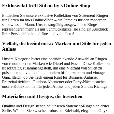
Die
Exklusivität trifft Stil im by-s Online-Shop
Optionen
können
Entdecken Sie unsere exklusive Kollektion von Statement-Ringen
auf
für Herren im by-s Online-Shop – ein Paradies für den modernen,
der
stilbewussten Mann. Unsere sorgfältig ausgewählten Ringe
Produktseite
repräsentieren mehr als nur Schmuckstücke; sie sind ein Ausdruck
gewählt
Ihrer Persönlichkeit und Ihres individuellen Stils.
werden
Vielfalt, die beeindruckt: Marken und Stile für jeden
Anlass
Unsere Kategorie bietet eine beeindruckende Auswahl an Ringen
von renommierten Marken wie Diesel und Fossil. Diese Kollektion
ist sorgfältig zusammengestellt, um eine Vielzahl von Stilen zu
präsentieren – von cool und modern bis hin zu retro und vintage.
Ganz gleich, ob Sie nach einem Ring für Business-Anlässe,
Freizeitaktivitäten, Outdoor-Abenteuer oder Party-Nächte suchen,
unsere Kollektion hat für jeden Anlass und jeden Stil das Richtige.
Materialien und Designs, die bestechen
Qualität und Design stehen bei unseren Statement-Ringen an erster
Stelle. Wählen Sie zwischen robustem Edelstahl, elegantem Onyx