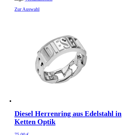
Dieses
Zur Auswahl
Produkt
weist
mehrere
Varianten
auf.
Die
Optionen
können
auf
der
Produktseite
gewählt
werden
Diesel Herrenring aus Edelstahl in
Ketten Optik
75,00
€