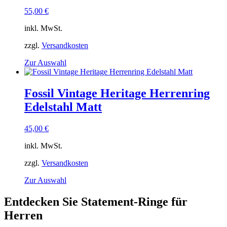
Optionen
55,00
€
können
auf
inkl. MwSt.
der
Produktseite
zzgl.
Versandkosten
gewählt
Dieses
Zur Auswahl
werden
Produkt
weist
mehrere
Fossil Vintage Heritage Herrenring
Varianten
Edelstahl Matt
auf.
Die
Optionen
45,00
€
können
auf
inkl. MwSt.
der
Produktseite
zzgl.
Versandkosten
gewählt
Dieses
Zur Auswahl
werden
Produkt
weist
Entdecken Sie Statement-Ringe für
mehrere
Herren
Varianten
auf.