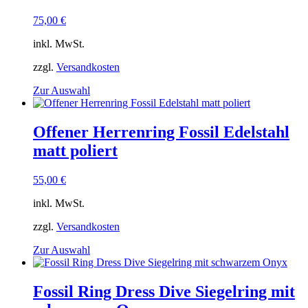
Die
Optionen
75,00
€
können
auf
inkl. MwSt.
der
Produktseite
zzgl.
Versandkosten
gewählt
Dieses
Zur Auswahl
werden
Produkt
weist
mehrere
Offener Herrenring Fossil Edelstahl
Varianten
matt poliert
auf.
Die
Optionen
55,00
€
können
auf
inkl. MwSt.
der
Produktseite
zzgl.
Versandkosten
gewählt
Dieses
Zur Auswahl
werden
Produkt
weist
mehrere
Fossil Ring Dress Dive Siegelring mit
Varianten