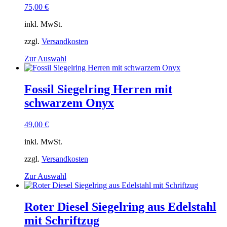
Optionen
75,00
€
können
auf
inkl. MwSt.
der
Produktseite
zzgl.
Versandkosten
gewählt
Dieses
Zur Auswahl
werden
Produkt
weist
mehrere
Fossil Siegelring Herren mit
Varianten
schwarzem Onyx
auf.
Die
Optionen
49,00
€
können
auf
inkl. MwSt.
der
Produktseite
zzgl.
Versandkosten
gewählt
Dieses
Zur Auswahl
werden
Produkt
weist
mehrere
Roter Diesel Siegelring aus Edelstahl
Varianten
mit Schriftzug
auf.