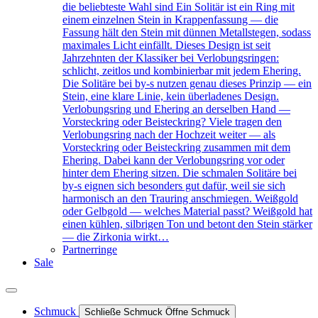
die beliebteste Wahl sind Ein Solitär ist ein Ring mit
einem einzelnen Stein in Krappenfassung — die
Fassung hält den Stein mit dünnen Metallstegen, sodass
maximales Licht einfällt. Dieses Design ist seit
Jahrzehnten der Klassiker bei Verlobungsringen:
schlicht, zeitlos und kombinierbar mit jedem Ehering.
Die Solitäre bei by-s nutzen genau dieses Prinzip — ein
Stein, eine klare Linie, kein überladenes Design.
Verlobungsring und Ehering an derselben Hand —
Vorsteckring oder Beisteckring? Viele tragen den
Verlobungsring nach der Hochzeit weiter — als
Vorsteckring oder Beisteckring zusammen mit dem
Ehering. Dabei kann der Verlobungsring vor oder
hinter dem Ehering sitzen. Die schmalen Solitäre bei
by-s eignen sich besonders gut dafür, weil sie sich
harmonisch an den Trauring anschmiegen. Weißgold
oder Gelbgold — welches Material passt? Weißgold hat
einen kühlen, silbrigen Ton und betont den Stein stärker
— die Zirkonia wirkt…
Partnerringe
Sale
Schmuck
Schließe Schmuck
Öffne Schmuck