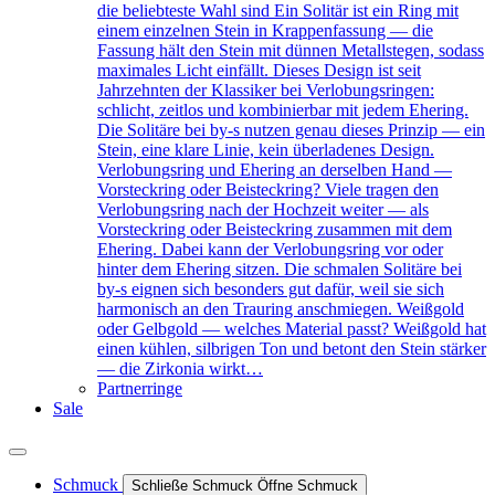
die beliebteste Wahl sind Ein Solitär ist ein Ring mit
einem einzelnen Stein in Krappenfassung — die
Fassung hält den Stein mit dünnen Metallstegen, sodass
maximales Licht einfällt. Dieses Design ist seit
Jahrzehnten der Klassiker bei Verlobungsringen:
schlicht, zeitlos und kombinierbar mit jedem Ehering.
Die Solitäre bei by-s nutzen genau dieses Prinzip — ein
Stein, eine klare Linie, kein überladenes Design.
Verlobungsring und Ehering an derselben Hand —
Vorsteckring oder Beisteckring? Viele tragen den
Verlobungsring nach der Hochzeit weiter — als
Vorsteckring oder Beisteckring zusammen mit dem
Ehering. Dabei kann der Verlobungsring vor oder
hinter dem Ehering sitzen. Die schmalen Solitäre bei
by-s eignen sich besonders gut dafür, weil sie sich
harmonisch an den Trauring anschmiegen. Weißgold
oder Gelbgold — welches Material passt? Weißgold hat
einen kühlen, silbrigen Ton und betont den Stein stärker
— die Zirkonia wirkt…
Partnerringe
Sale
Schmuck
Schließe Schmuck
Öffne Schmuck