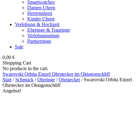
Smartwatches
Damen Uhren
Herrenuhren
Kinder Uhren
Verlobung & Hochzeit
Eheringe & Trauringe
Verlobungsringe
Partnerringe
Sale
0,00
€
Shopping Cart
No products in the cart.
Swarovski Orbita Einzel Ohrstecker im Oktagonschliff
Start
/
Schmuck
/
Ohrringe
/
Ohrstecker
/ Swarovski Orbita Einzel
Ohrstecker im Oktagonschliff
Angebot!