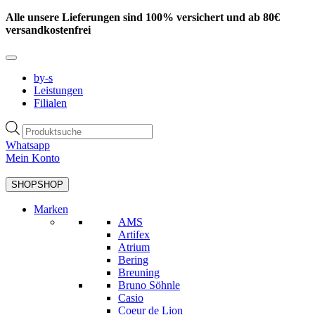
Zum
Alle unsere Lieferungen sind 100% versichert und ab 80€
Inhalt
versandkostenfrei
springen
by-s
Leistungen
Filialen
Products
search
Whatsapp
Mein Konto
SHOP
SHOP
Marken
AMS
Artifex
Atrium
Bering
Breuning
Bruno Söhnle
Casio
Coeur de Lion