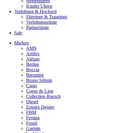
Herrenuhren
Kinder Uhren
Verlobung & Hochzeit
Eheringe & Trauringe
Verlobungsringe
Partnerringe
Sale
Marken
AMS
Artifex
Atrium
Bering
Boccia
Breuning
Bruno Söhnle
Casio
Coeur de Lion
Collection Ruesch
Diesel
Ernstes Design
FBM
Festina
Fossil
Garmin