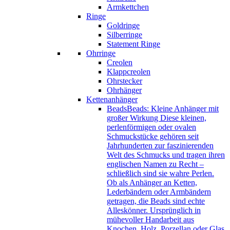
Armkettchen
Ringe
Goldringe
Silberringe
Statement Ringe
Ohrringe
Creolen
Klappcreolen
Ohrstecker
Ohrhänger
Kettenanhänger
Beads
Beads: Kleine Anhänger mit
großer Wirkung Diese kleinen,
perlenförmigen oder ovalen
Schmuckstücke gehören seit
Jahrhunderten zur faszinierenden
Welt des Schmucks und tragen ihren
englischen Namen zu Recht –
schließlich sind sie wahre Perlen.
Ob als Anhänger an Ketten,
Lederbändern oder Armbändern
getragen, die Beads sind echte
Alleskönner. Ursprünglich in
mühevoller Handarbeit aus
Knochen, Holz, Porzellan oder Glas