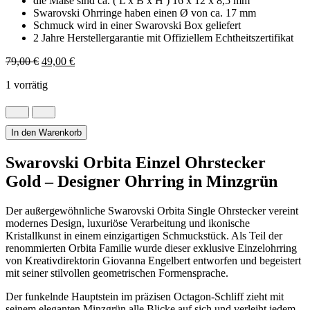
die Maße sind ca. ( L x B x H ) 16 x 12 x 8,5 mm
Swarovski Ohrringe haben einen Ø von ca. 17 mm
Schmuck wird in einer Swarovski Box geliefert
2 Jahre Herstellergarantie mit Offiziellem Echtheitszertifikat
Ursprünglicher
Aktueller
79,00
€
49,00
€
Preis
Preis
1 vorrätig
war:
ist:
79,00 €
49,00 €.
Swarovski
Orbita
Einzel
In den Warenkorb
Ohrstecker
im
Swarovski Orbita Einzel Ohrstecker
Oktagonschliff
Gold – Designer Ohrring in Minzgrün
Menge
Der außergewöhnliche Swarovski Orbita Single Ohrstecker vereint
modernes Design, luxuriöse Verarbeitung und ikonische
Kristallkunst in einem einzigartigen Schmuckstück. Als Teil der
renommierten Orbita Familie wurde dieser exklusive Einzelohrring
von Kreativdirektorin Giovanna Engelbert entworfen und begeistert
mit seiner stilvollen geometrischen Formensprache.
Der funkelnde Hauptstein im präzisen Octagon-Schliff zieht mit
seinem eleganten Minzgrün alle Blicke auf sich und verleiht jedem