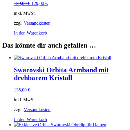
Ursprünglicher
Aktueller
189,00
€
129,00
€
Preis
Preis
inkl. MwSt.
war:
ist:
189,00 €
129,00 €.
zzgl.
Versandkosten
In den Warenkorb
Das könnte dir auch gefallen …
Swarovski Orbita Armband mit
drehbarem Kristall
135,00
€
inkl. MwSt.
zzgl.
Versandkosten
In den Warenkorb