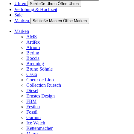
Uhren
Schließe Uhren
Öffne Uhren
Verlobung & Hochzeit
Sale
Marken
Schließe Marken
Öffne Marken
Marken
AMS
Artifex
Atrium
Bering
Boccia
Breuning
Bruno Söhnle
Casio
Coeur de Lion
Collection Ruesch
Diesel
Ernstes Design
FBM
Festina
Fossil
Garmin
Ice Watch
Kettenmacher
Marea