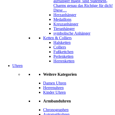
auffälliger magst, sind Statement-
Charms genau das Richtige für dich!
Diese…
Herzanhänger
Medaillons
Kreuzanhänger
Tieranhänger
symbolische Anhänger
Ketten & Colliers
Halsketten
Colliers
Fußkettchen
Perlenketten
Herrenketten
Uhren
Weitere Kategorien
Damen Uhren
Herrenuhren
Kinder Uhren
Armbanduhren
Chronographen
Automatikuhren