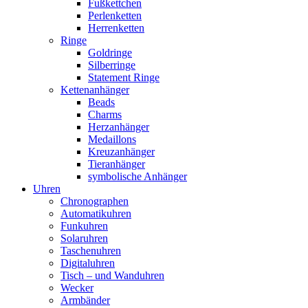
Fußkettchen
Perlenketten
Herrenketten
Ringe
Goldringe
Silberringe
Statement Ringe
Kettenanhänger
Beads
Charms
Herzanhänger
Medaillons
Kreuzanhänger
Tieranhänger
symbolische Anhänger
Uhren
Chronographen
Automatikuhren
Funkuhren
Solaruhren
Taschenuhren
Digitaluhren
Tisch – und Wanduhren
Wecker
Armbänder