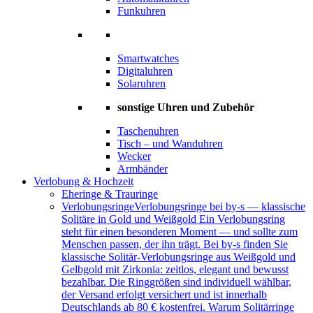
Funkuhren
Smartwatches
Digitaluhren
Solaruhren
sonstige Uhren und Zubehör
Taschenuhren
Tisch – und Wanduhren
Wecker
Armbänder
Verlobung & Hochzeit
Eheringe & Trauringe
Verlobungsringe
Verlobungsringe bei by-s — klassische
Solitäre in Gold und Weißgold Ein Verlobungsring
steht für einen besonderen Moment — und sollte zum
Menschen passen, der ihn trägt. Bei by-s finden Sie
klassische Solitär-Verlobungsringe aus Weißgold und
Gelbgold mit Zirkonia: zeitlos, elegant und bewusst
bezahlbar. Die Ringgrößen sind individuell wählbar,
der Versand erfolgt versichert und ist innerhalb
Deutschlands ab 80 € kostenfrei. Warum Solitärringe