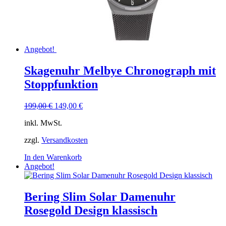
Angebot!
Skagenuhr Melbye Chronograph mit
Stoppfunktion
Ursprünglicher
Aktueller
199,00
€
149,00
€
Preis
Preis
inkl. MwSt.
war:
ist:
199,00 €
149,00 €.
zzgl.
Versandkosten
In den Warenkorb
Angebot!
Bering Slim Solar Damenuhr
Rosegold Design klassisch