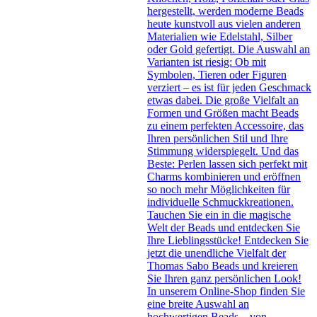
hergestellt, werden moderne Beads
heute kunstvoll aus vielen anderen
Materialien wie Edelstahl, Silber
oder Gold gefertigt. Die Auswahl an
Varianten ist riesig: Ob mit
Symbolen, Tieren oder Figuren
verziert – es ist für jeden Geschmack
etwas dabei. Die große Vielfalt an
Formen und Größen macht Beads
zu einem perfekten Accessoire, das
Ihren persönlichen Stil und Ihre
Stimmung widerspiegelt. Und das
Beste: Perlen lassen sich perfekt mit
Charms kombinieren und eröffnen
so noch mehr Möglichkeiten für
individuelle Schmuckkreationen.
Tauchen Sie ein in die magische
Welt der Beads und entdecken Sie
Ihre Lieblingsstücke! Entdecken Sie
jetzt die unendliche Vielfalt der
Thomas Sabo Beads und kreieren
Sie Ihren ganz persönlichen Look!
In unserem Online-Shop finden Sie
eine breite Auswahl an
hochwertigen Beads – von