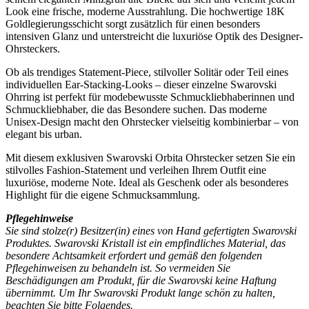
Look eine frische, moderne Ausstrahlung. Die hochwertige 18K
Goldlegierungsschicht sorgt zusätzlich für einen besonders
intensiven Glanz und unterstreicht die luxuriöse Optik des Designer-
Ohrsteckers.
Ob als trendiges Statement-Piece, stilvoller Solitär oder Teil eines
individuellen Ear-Stacking-Looks – dieser einzelne Swarovski
Ohrring ist perfekt für modebewusste Schmuckliebhaberinnen und
Schmuckliebhaber, die das Besondere suchen. Das moderne
Unisex-Design macht den Ohrstecker vielseitig kombinierbar – von
elegant bis urban.
Mit diesem exklusiven Swarovski Orbita Ohrstecker setzen Sie ein
stilvolles Fashion-Statement und verleihen Ihrem Outfit eine
luxuriöse, moderne Note. Ideal als Geschenk oder als besonderes
Highlight für die eigene Schmucksammlung.
Pflegehinweise
Sie sind stolze(r) Besitzer(in) eines von Hand gefertigten Swarovski
Produktes. Swarovski Kristall ist ein empfindliches Material, das
besondere Achtsamkeit erfordert und gemäß den folgenden
Pflegehinweisen zu behandeln ist. So vermeiden Sie
Beschädigungen am Produkt, für die Swarovski keine Haftung
übernimmt. Um Ihr Swarovski Produkt lange schön zu halten,
beachten Sie bitte Folgendes.