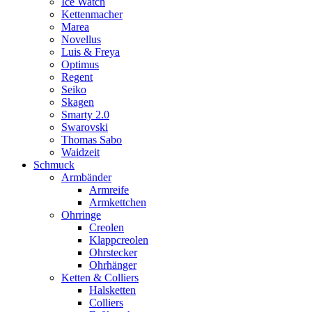
Ice Watch
Kettenmacher
Marea
Novellus
Luis & Freya
Optimus
Regent
Seiko
Skagen
Smarty 2.0
Swarovski
Thomas Sabo
Waidzeit
Schmuck
Armbänder
Armreife
Armkettchen
Ohrringe
Creolen
Klappcreolen
Ohrstecker
Ohrhänger
Ketten & Colliers
Halsketten
Colliers