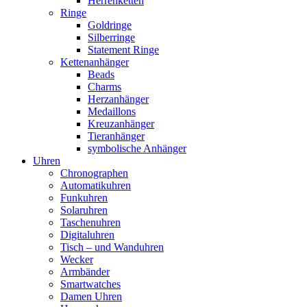
Herrenketten
Ringe
Goldringe
Silberringe
Statement Ringe
Kettenanhänger
Beads
Charms
Herzanhänger
Medaillons
Kreuzanhänger
Tieranhänger
symbolische Anhänger
Uhren
Chronographen
Automatikuhren
Funkuhren
Solaruhren
Taschenuhren
Digitaluhren
Tisch – und Wanduhren
Wecker
Armbänder
Smartwatches
Damen Uhren