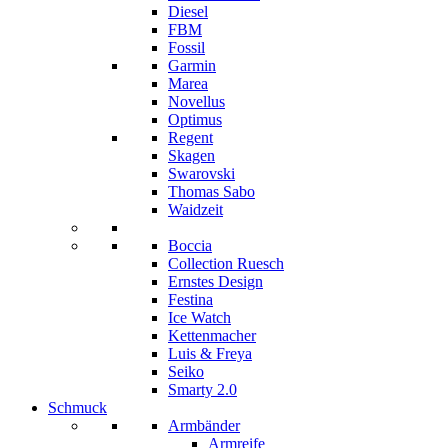
Diesel
FBM
Fossil
Garmin
Marea
Novellus
Optimus
Regent
Skagen
Swarovski
Thomas Sabo
Waidzeit
Boccia
Collection Ruesch
Ernstes Design
Festina
Ice Watch
Kettenmacher
Luis & Freya
Seiko
Smarty 2.0
Schmuck
Armbänder
Armreife