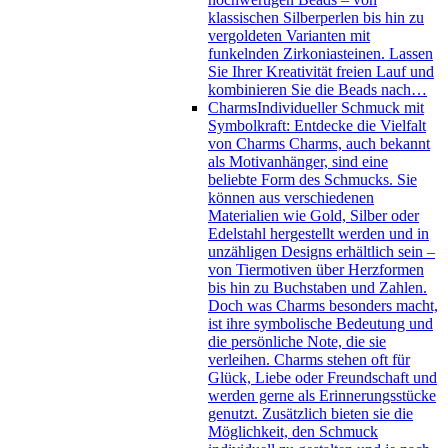
klassischen Silberperlen bis hin zu
vergoldeten Varianten mit
funkelnden Zirkoniasteinen. Lassen
Sie Ihrer Kreativität freien Lauf und
kombinieren Sie die Beads nach…
Charms
Individueller Schmuck mit
Symbolkraft: Entdecke die Vielfalt
von Charms Charms, auch bekannt
als Motivanhänger, sind eine
beliebte Form des Schmucks. Sie
können aus verschiedenen
Materialien wie Gold, Silber oder
Edelstahl hergestellt werden und in
unzähligen Designs erhältlich sein –
von Tiermotiven über Herzformen
bis hin zu Buchstaben und Zahlen.
Doch was Charms besonders macht,
ist ihre symbolische Bedeutung und
die persönliche Note, die sie
verleihen. Charms stehen oft für
Glück, Liebe oder Freundschaft und
werden gerne als Erinnerungsstücke
genutzt. Zusätzlich bieten sie die
Möglichkeit, den Schmuck