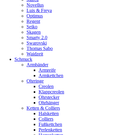
Novellus
Luis & Freya
Optimus
Regent
Seiko
Skagen
Smarty 2.0
Swarovski
Thomas Sabo
Waidzeit
Schmuck
Armbänder
Armreife
Armkettchen
Ohrringe
Creolen
Klappcreolen
Ohrstecker
Ohrhänger
Ketten & Colliers
Halsketten
Colliers
Fußkettchen
Perlenketten