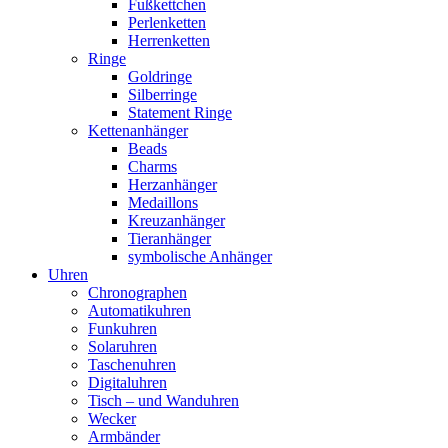
Fußkettchen
Perlenketten
Herrenketten
Ringe
Goldringe
Silberringe
Statement Ringe
Kettenanhänger
Beads
Charms
Herzanhänger
Medaillons
Kreuzanhänger
Tieranhänger
symbolische Anhänger
Uhren
Chronographen
Automatikuhren
Funkuhren
Solaruhren
Taschenuhren
Digitaluhren
Tisch – und Wanduhren
Wecker
Armbänder