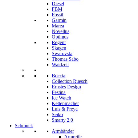
Diesel
FBM
Fossil
Garmin
Marea
Novellus
Optimus
Regent
Skagen
Swarovski
Thomas Sabo
Waidzeit
Boccia
Collection Ruesch
Ernstes Design
Festina
Ice Watch
Kettenmacher
Luis & Freya
Seiko
Smarty 2.0
Schmuck
Armbänder
Armreife