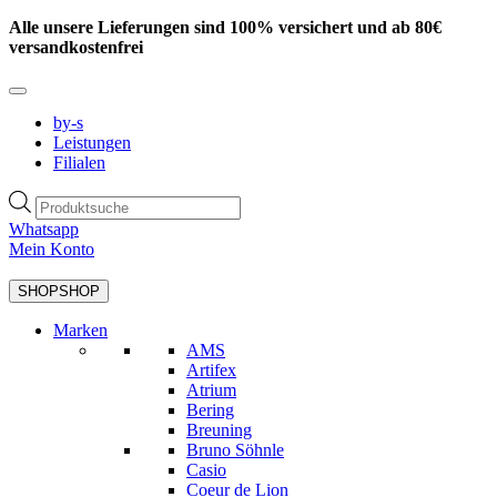
Zum
Alle unsere Lieferungen sind 100% versichert und ab 80€
Inhalt
versandkostenfrei
springen
by-s
Leistungen
Filialen
Products
search
Whatsapp
Mein Konto
SHOP
SHOP
Marken
AMS
Artifex
Atrium
Bering
Breuning
Bruno Söhnle
Casio
Coeur de Lion