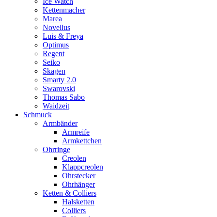
Ice Watch
Kettenmacher
Marea
Novellus
Luis & Freya
Optimus
Regent
Seiko
Skagen
Smarty 2.0
Swarovski
Thomas Sabo
Waidzeit
Schmuck
Armbänder
Armreife
Armkettchen
Ohrringe
Creolen
Klappcreolen
Ohrstecker
Ohrhänger
Ketten & Colliers
Halsketten
Colliers