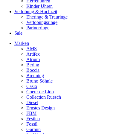
Herrenuhren
Kinder Uhren
Verlobung & Hochzeit
Eheringe & Trauringe
Verlobungsringe
Partnerringe
Sale
Marken
AMS
Artifex
Atrium
Bering
Boccia
Breuning
Bruno Söhnle
Casio
Coeur de Lion
Collection Ruesch
Diesel
Ernstes Design
FBM
Festina
Fossil
Garmin