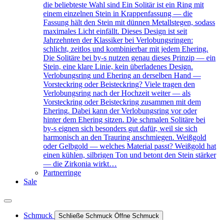
die beliebteste Wahl sind Ein Solitär ist ein Ring mit
einem einzelnen Stein in Krappenfassung — die
Fassung hält den Stein mit dünnen Metallstegen, sodass
maximales Licht einfällt. Dieses Design ist seit
Jahrzehnten der Klassiker bei Verlobungsringen:
schlicht, zeitlos und kombinierbar mit jedem Ehering.
Die Solitäre bei by-s nutzen genau dieses Prinzip — ein
Stein, eine klare Linie, kein überladenes Design.
Verlobungsring und Ehering an derselben Hand —
Vorsteckring oder Beisteckring? Viele tragen den
Verlobungsring nach der Hochzeit weiter — als
Vorsteckring oder Beisteckring zusammen mit dem
Ehering. Dabei kann der Verlobungsring vor oder
hinter dem Ehering sitzen. Die schmalen Solitäre bei
by-s eignen sich besonders gut dafür, weil sie sich
harmonisch an den Trauring anschmiegen. Weißgold
oder Gelbgold — welches Material passt? Weißgold hat
einen kühlen, silbrigen Ton und betont den Stein stärker
— die Zirkonia wirkt…
Partnerringe
Sale
Schmuck
Schließe Schmuck
Öffne Schmuck