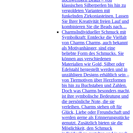
klassischen Silberperlen bis hin zu
vergoldeten Varianten mit
funkelnden Zirkoniasteinen. Lassen
Sie Ihrer Kreativität freien Lauf und
kombinieren Sie die Beads nach…
Charms
Individueller Schmuck mit
Symbolkraft: Entdecke die Vielfalt
von Charms Charms, auch bekannt
als Motivanhänger, sind eine
beliebte Form des Schmucks. Sie
können aus verschiedenen
Materialien wie Gold, Silber oder
Edelstahl hergestellt werden und in
unzähligen Designs erhältlich sein –
von Tiermotiven über Herzformen
bis hin zu Buchstaben und Zahlen.
Doch was Charms besonders macht,
ist ihre symbolische Bedeutung und
die persönliche Note, die sie
verleihen. Charms stehen oft für
Glück, Liebe oder Freundschaft und
werden gerne als Erinnerungsstücke
genutzt. Zusätzlich bieten sie die
Möglichkeit, den Schmuck