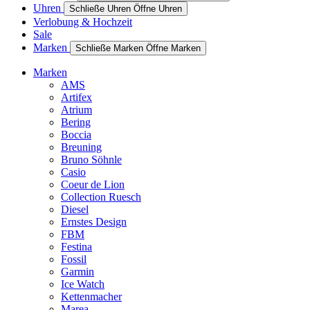
Uhren
Schließe Uhren
Öffne Uhren
Verlobung & Hochzeit
Sale
Marken
Schließe Marken
Öffne Marken
Marken
AMS
Artifex
Atrium
Bering
Boccia
Breuning
Bruno Söhnle
Casio
Coeur de Lion
Collection Ruesch
Diesel
Ernstes Design
FBM
Festina
Fossil
Garmin
Ice Watch
Kettenmacher
Marea