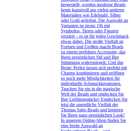
hergestellt, werden moderne Beads
heute kunstvoll aus vielen anderen
Materialien wie Edelstahl, Silber
oder Gold gefertigt. Die Auswahl an
Varianten ist riesig: Ob mit
Symbolen, Tieren oder Figuren
verziert – es ist für jeden Geschmack
etwas dabei. Die große Vielfalt an
Formen und Größen macht Beads
zu einem perfekten Accessoire, das
Ihren persönlichen Stil und Ihre
Stimmung widerspiegelt. Und das
Beste: Perlen lassen sich perfekt mit
Charms kombinieren und eröffnen
so noch mehr Möglichkeiten für
individuelle Schmuckkreationen.
Tauchen Sie ein in die magische
Welt der Beads und entdecken Sie
Ihre Lieblingsstücke! Entdecken Sie
jetzt die unendliche Vielfalt der
Thomas Sabo Beads und kreieren
Sie Ihren ganz persönlichen Look!
In unserem Online-Shop finden Sie
eine breite Auswahl an
hochwertigen Beads – von