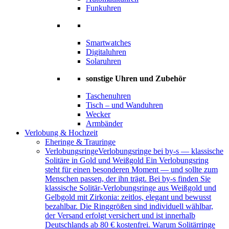
Funkuhren
Smartwatches
Digitaluhren
Solaruhren
sonstige Uhren und Zubehör
Taschenuhren
Tisch – und Wanduhren
Wecker
Armbänder
Verlobung & Hochzeit
Eheringe & Trauringe
Verlobungsringe
Verlobungsringe bei by-s — klassische
Solitäre in Gold und Weißgold Ein Verlobungsring
steht für einen besonderen Moment — und sollte zum
Menschen passen, der ihn trägt. Bei by-s finden Sie
klassische Solitär-Verlobungsringe aus Weißgold und
Gelbgold mit Zirkonia: zeitlos, elegant und bewusst
bezahlbar. Die Ringgrößen sind individuell wählbar,
der Versand erfolgt versichert und ist innerhalb
Deutschlands ab 80 € kostenfrei. Warum Solitärringe