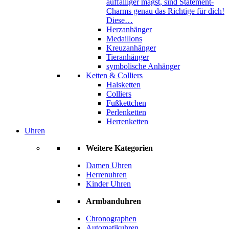
auffälliger magst, sind Statement-
Charms genau das Richtige für dich!
Diese…
Herzanhänger
Medaillons
Kreuzanhänger
Tieranhänger
symbolische Anhänger
Ketten & Colliers
Halsketten
Colliers
Fußkettchen
Perlenketten
Herrenketten
Uhren
Weitere Kategorien
Damen Uhren
Herrenuhren
Kinder Uhren
Armbanduhren
Chronographen
Automatikuhren