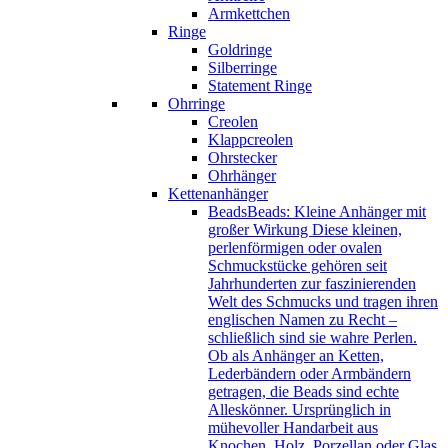
Armkettchen
Ringe
Goldringe
Silberringe
Statement Ringe
Ohrringe
Creolen
Klappcreolen
Ohrstecker
Ohrhänger
Kettenanhänger
Beads
Beads: Kleine Anhänger mit
großer Wirkung Diese kleinen,
perlenförmigen oder ovalen
Schmuckstücke gehören seit
Jahrhunderten zur faszinierenden
Welt des Schmucks und tragen ihren
englischen Namen zu Recht –
schließlich sind sie wahre Perlen.
Ob als Anhänger an Ketten,
Lederbändern oder Armbändern
getragen, die Beads sind echte
Alleskönner. Ursprünglich in
mühevoller Handarbeit aus
Knochen, Holz, Porzellan oder Glas