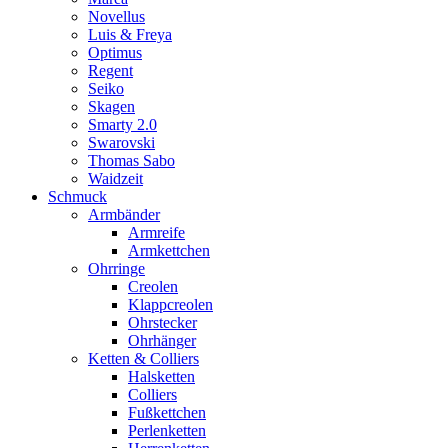
Novellus
Luis & Freya
Optimus
Regent
Seiko
Skagen
Smarty 2.0
Swarovski
Thomas Sabo
Waidzeit
Schmuck
Armbänder
Armreife
Armkettchen
Ohrringe
Creolen
Klappcreolen
Ohrstecker
Ohrhänger
Ketten & Colliers
Halsketten
Colliers
Fußkettchen
Perlenketten