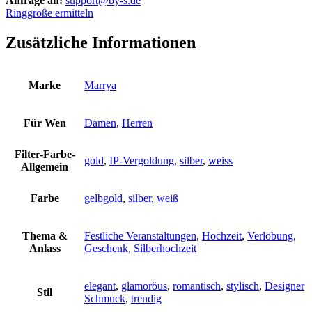
Anfrage an:
support@by-s.de
Ringgröße ermitteln
Zusätzliche Informationen
Marke
Marrya
Für Wen
Damen
,
Herren
Filter-Farbe-
gold
,
IP-Vergoldung
,
silber
,
weiss
Allgemein
Farbe
gelbgold
,
silber
,
weiß
Thema &
Festliche Veranstaltungen
,
Hochzeit
,
Verlobung
,
Anlass
Geschenk
,
Silberhochzeit
elegant
,
glamoröus
,
romantisch
,
stylisch
,
Designer
Stil
Schmuck
,
trendig