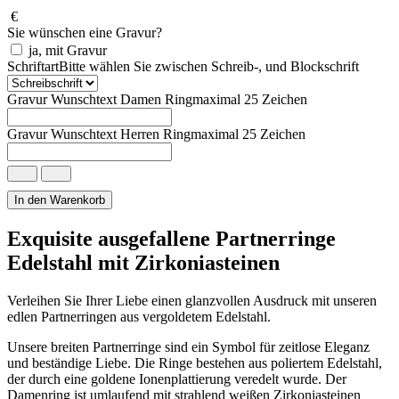
€
Sie wünschen eine Gravur?
ja, mit Gravur
Schriftart
Bitte wählen Sie zwischen Schreib-, und Blockschrift
Gravur Wunschtext Damen Ring
maximal 25 Zeichen
Gravur Wunschtext Herren Ring
maximal 25 Zeichen
Breite
Ausgefallene
Partnerringe
In den Warenkorb
Edelstahl
vergoldet
Exquisite ausgefallene Partnerringe
Menge
Edelstahl mit Zirkoniasteinen
Verleihen Sie Ihrer Liebe einen glanzvollen Ausdruck mit unseren
edlen Partnerringen aus vergoldetem Edelstahl.
Unsere breiten Partnerringe sind ein Symbol für zeitlose Eleganz
und beständige Liebe. Die Ringe bestehen aus poliertem Edelstahl,
der durch eine goldene Ionenplattierung veredelt wurde. Der
Damenring ist umlaufend mit strahlend weißen Zirkoniasteinen