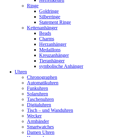
Herrenketten
Ringe
Goldringe
Silberringe
Statement Ringe
Kettenanhänger
Beads
Charms
Herzanhänger
Medaillons
Kreuzanhänger
Tieranhänger
symbolische Anhänger
Uhren
Chronographen
Automatikuhren
Funkuhren
Solaruhren
Taschenuhren
Digitaluhren
Tisch – und Wanduhren
Wecker
Armbänder
Smartwatches
Damen Uhren