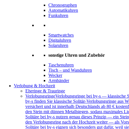
Chronographen
Automatikuhren
Funkuhren
Smartwatches
Digitaluhren
Solaruhren
sonstige Uhren und Zubehör
Taschenuhren
Tisch – und Wanduhren
Wecker
Armbänder
Verlobung & Hochzeit
Eheringe & Trauringe
Verlobungsringe
Verlobungsringe bei by-s — klassische 
by-s finden Sie klassische Solitär-Verlobungsringe aus W
versichert und ist innerhalb Deutschlands ab 80 € kosten
den Stein mit dünnen Metallstegen, sodass maximales Lich
Solitäre bei by-s nutzen genau dieses Prinzip — ein Ste
den Verlobungsring nach der Hochzeit weiter — als Vors
Solitäre bei by-s eignen sich besonders gut dafür, weil