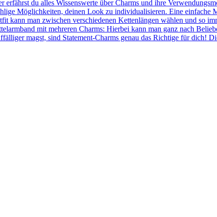
r erfährst du alles Wissenswerte über Charms und ihre Verwendungsmö
hlige Möglichkeiten, deinen Look zu individualisieren. Eine einfache 
fit kann man zwischen verschiedenen Kettenlängen wählen und so immer
ettelarmband mit mehreren Charms: Hierbei kann man ganz nach Belie
ffälliger magst, sind Statement-Charms genau das Richtige für dich! 