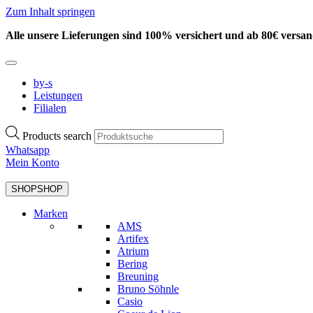
Zum Inhalt springen
Alle unsere Lieferungen sind 100% versichert und ab 80€ versan
by-s
Leistungen
Filialen
Products search
Whatsapp
Mein Konto
SHOP
SHOP
Marken
AMS
Artifex
Atrium
Bering
Breuning
Bruno Söhnle
Casio