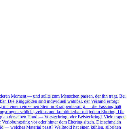
onderen Moment — und sollte zum Menschen passen, der ihn trägt. Bei
bar. Die Ringgrößen sind individuell wählbar, der Versand erfolgt
Ring mit einem einzelnen Stein in Krappenfassung — die Fassung hält
ungsringen: schlicht, zeitlos und kombinierbar mit jedem Ehering. Die
ing an derselben Hand — Vorsteckring oder Beisteckring? Viele tragen
 Verlobungsring vor oder hinter dem Ehering sitzen. Die schmalen
ld — welches Material passt? Weißgold hat einen kühlen, silbrigen