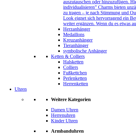
auszutauschen oder hinzuzufügen. Hie
individualisieren” Charms bieten unzä
zu tragen – je nach Stimmung und Out
Look eignet sich hervorragend ein B
weiter ergänzen. Wenn du es etwas au
Herzanhänger
Medaillons
Kreuzanhänger
Tieranhänger
symbolische Anhänger
Ketten & Colliers
Halsketten
Colliers
Fußkettchen
Perlenketten
Herrenketten
Uhren
Weitere Kategorien
Damen Uhren
Herrenuhren
Kinder Uhren
Armbanduhren