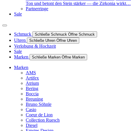
Ton und betont den Stein stärker — die Zirkonia wirkt…
Partnerringe
Sale
Schmuck
Schließe Schmuck
Öffne Schmuck
Uhren
Schließe Uhren
Öffne Uhren
Verlobung & Hochzeit
Sale
Marken
Schließe Marken
Öffne Marken
Marken
AMS
Artifex
Atrium
Bering
Boccia
Breuning
Bruno Söhnle
Casio
Coeur de Lion
Collection Ruesch
Diesel
Ernstes Design