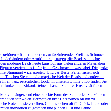
 gehören seit Jahrhunderten zur faszinierenden Welt des Schmucks
n, Lederbändern oder Armbändern getragen, die Beads sind echte
rden moderne Beads heute kunstvoll aus vielen anderen Materialien
 Figuren verziert – es ist für jeden Geschmack etwas dabei. Die große
Ihre Stimmung widerspiegelt. Und das Beste: Perlen lassen sich
en. Tauchen Sie ein in die magische Welt der Beads und entdecken
Sie Ihren ganz persönlichen Look! In unserem Online-Shop finden Sie
t funkelnden Zirkoniasteinen. Lassen Sie Ihrer Kreativität freien
 Motivanhänger, sind eine beliebte Form des Schmucks. Sie können
erhältlich sein – von Tiermotiven über Herzformen bis hin zu
he Note, die sie verleihen. Charms stehen oft für Glück, Liebe oder
hmuck individuell zu gestalten und je nach Lust und Laune