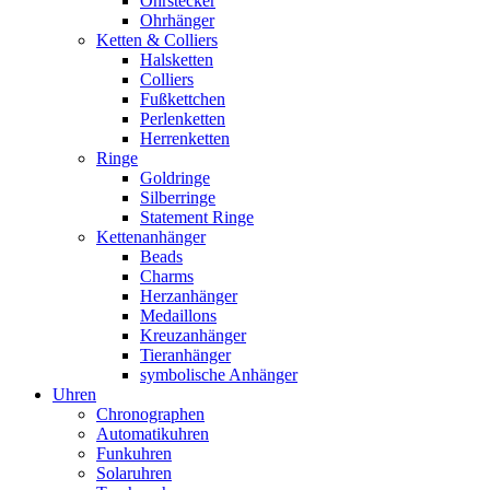
Ohrstecker
Ohrhänger
Ketten & Colliers
Halsketten
Colliers
Fußkettchen
Perlenketten
Herrenketten
Ringe
Goldringe
Silberringe
Statement Ringe
Kettenanhänger
Beads
Charms
Herzanhänger
Medaillons
Kreuzanhänger
Tieranhänger
symbolische Anhänger
Uhren
Chronographen
Automatikuhren
Funkuhren
Solaruhren