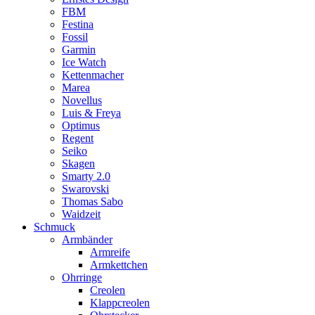
FBM
Festina
Fossil
Garmin
Ice Watch
Kettenmacher
Marea
Novellus
Luis & Freya
Optimus
Regent
Seiko
Skagen
Smarty 2.0
Swarovski
Thomas Sabo
Waidzeit
Schmuck
Armbänder
Armreife
Armkettchen
Ohrringe
Creolen
Klappcreolen