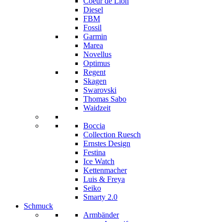
Coeur de Lion
Diesel
FBM
Fossil
Garmin
Marea
Novellus
Optimus
Regent
Skagen
Swarovski
Thomas Sabo
Waidzeit
Boccia
Collection Ruesch
Ernstes Design
Festina
Ice Watch
Kettenmacher
Luis & Freya
Seiko
Smarty 2.0
Schmuck
Armbänder