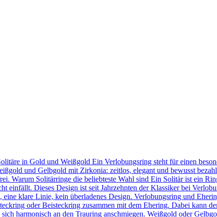
Solitäre in Gold und Weißgold Ein Verlobungsring steht für einen bes
eißgold und Gelbgold mit Zirkonia: zeitlos, elegant und bewusst bezahl
frei. Warum Solitärringe die beliebteste Wahl sind Ein Solitär ist ein 
t einfällt. Dieses Design ist seit Jahrzehnten der Klassiker bei Verlob
in, eine klare Linie, kein überladenes Design. Verlobungsring und Eher
teckring oder Beisteckring zusammen mit dem Ehering. Dabei kann der
 sie sich harmonisch an den Trauring anschmiegen. Weißgold oder Gelbgo