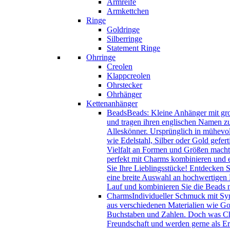
Armreife
Armkettchen
Ringe
Goldringe
Silberringe
Statement Ringe
Ohrringe
Creolen
Klappcreolen
Ohrstecker
Ohrhänger
Kettenanhänger
Beads
Beads: Kleine Anhänger mit gro
und tragen ihren englischen Namen zu
Alleskönner. Ursprünglich in mühevol
wie Edelstahl, Silber oder Gold gefer
Vielfalt an Formen und Größen macht 
perfekt mit Charms kombinieren und e
Sie Ihre Lieblingsstücke! Entdecken 
eine breite Auswahl an hochwertigen B
Lauf und kombinieren Sie die Beads
Charms
Individueller Schmuck mit Sy
aus verschiedenen Materialien wie Gol
Buchstaben und Zahlen. Doch was Char
Freundschaft und werden gerne als Eri