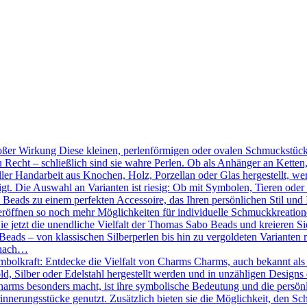
ßer Wirkung Diese kleinen, perlenförmigen oder ovalen Schmuckstücke
 Recht – schließlich sind sie wahre Perlen. Ob als Anhänger an Kette
ler Handarbeit aus Knochen, Holz, Porzellan oder Glas hergestellt, we
tigt. Die Auswahl an Varianten ist riesig: Ob mit Symbolen, Tieren oder
Beads zu einem perfekten Accessoire, das Ihren persönlichen Stil und 
röffnen so noch mehr Möglichkeiten für individuelle Schmuckkreation
Sie jetzt die unendliche Vielfalt der Thomas Sabo Beads und kreieren 
eads – von klassischen Silberperlen bis hin zu vergoldeten Varianten mi
 nach…
mbolkraft: Entdecke die Vielfalt von Charms Charms, auch bekannt als
d, Silber oder Edelstahl hergestellt werden und in unzähligen Designs 
ms besonders macht, ist ihre symbolische Bedeutung und die persönlic
nnerungsstücke genutzt. Zusätzlich bieten sie die Möglichkeit, den Sc