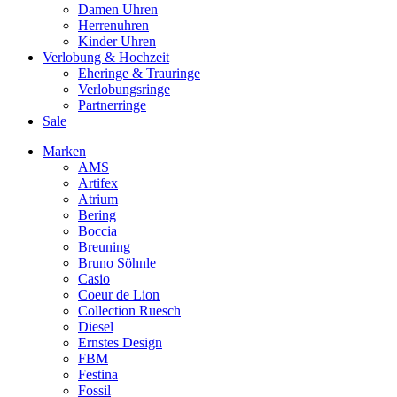
Damen Uhren
Herrenuhren
Kinder Uhren
Verlobung & Hochzeit
Eheringe & Trauringe
Verlobungsringe
Partnerringe
Sale
Marken
AMS
Artifex
Atrium
Bering
Boccia
Breuning
Bruno Söhnle
Casio
Coeur de Lion
Collection Ruesch
Diesel
Ernstes Design
FBM
Festina
Fossil