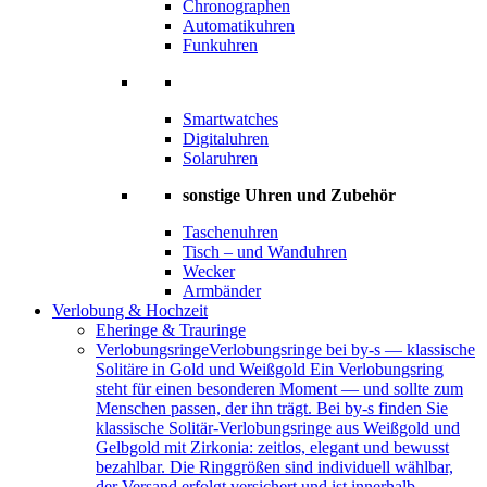
Chronographen
Automatikuhren
Funkuhren
Smartwatches
Digitaluhren
Solaruhren
sonstige Uhren und Zubehör
Taschenuhren
Tisch – und Wanduhren
Wecker
Armbänder
Verlobung & Hochzeit
Eheringe & Trauringe
Verlobungsringe
Verlobungsringe bei by-s — klassische
Solitäre in Gold und Weißgold Ein Verlobungsring
steht für einen besonderen Moment — und sollte zum
Menschen passen, der ihn trägt. Bei by-s finden Sie
klassische Solitär-Verlobungsringe aus Weißgold und
Gelbgold mit Zirkonia: zeitlos, elegant und bewusst
bezahlbar. Die Ringgrößen sind individuell wählbar,
der Versand erfolgt versichert und ist innerhalb