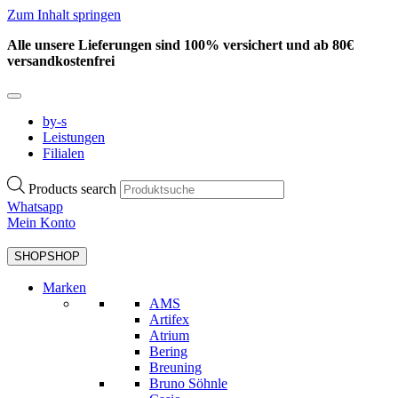
Zum Inhalt springen
Alle unsere Lieferungen sind 100% versichert und ab 80€
versandkostenfrei
by-s
Leistungen
Filialen
Products search
Whatsapp
Mein Konto
SHOP
SHOP
Marken
AMS
Artifex
Atrium
Bering
Breuning
Bruno Söhnle