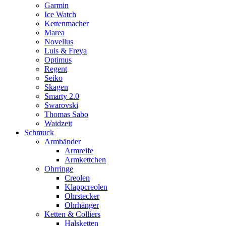
Garmin
Ice Watch
Kettenmacher
Marea
Novellus
Luis & Freya
Optimus
Regent
Seiko
Skagen
Smarty 2.0
Swarovski
Thomas Sabo
Waidzeit
Schmuck
Armbänder
Armreife
Armkettchen
Ohrringe
Creolen
Klappcreolen
Ohrstecker
Ohrhänger
Ketten & Colliers
Halsketten