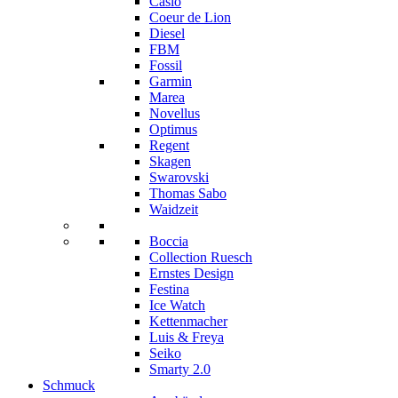
Casio
Coeur de Lion
Diesel
FBM
Fossil
Garmin
Marea
Novellus
Optimus
Regent
Skagen
Swarovski
Thomas Sabo
Waidzeit
Boccia
Collection Ruesch
Ernstes Design
Festina
Ice Watch
Kettenmacher
Luis & Freya
Seiko
Smarty 2.0
Schmuck