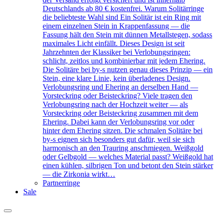
Deutschlands ab 80 € kostenfrei. Warum Solitärringe
die beliebteste Wahl sind Ein Solitär ist ein Ring mit
einem einzelnen Stein in Krappenfassung — die
Fassung hält den Stein mit dünnen Metallstegen, sodass
maximales Licht einfällt. Dieses Design ist seit
Jahrzehnten der Klassiker bei Verlobungsringen:
schlicht, zeitlos und kombinierbar mit jedem Ehering.
Die Solitäre bei by-s nutzen genau dieses Prinzip — ein
Stein, eine klare Linie, kein überladenes Design.
Verlobungsring und Ehering an derselben Hand —
Vorsteckring oder Beisteckring? Viele tragen den
Verlobungsring nach der Hochzeit weiter — als
Vorsteckring oder Beisteckring zusammen mit dem
Ehering. Dabei kann der Verlobungsring vor oder
hinter dem Ehering sitzen. Die schmalen Solitäre bei
by-s eignen sich besonders gut dafür, weil sie sich
harmonisch an den Trauring anschmiegen. Weißgold
oder Gelbgold — welches Material passt? Weißgold hat
einen kühlen, silbrigen Ton und betont den Stein stärker
— die Zirkonia wirkt…
Partnerringe
Sale