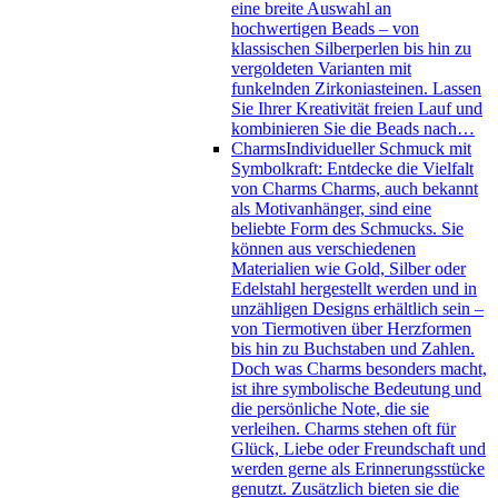
eine breite Auswahl an
hochwertigen Beads – von
klassischen Silberperlen bis hin zu
vergoldeten Varianten mit
funkelnden Zirkoniasteinen. Lassen
Sie Ihrer Kreativität freien Lauf und
kombinieren Sie die Beads nach…
Charms
Individueller Schmuck mit
Symbolkraft: Entdecke die Vielfalt
von Charms Charms, auch bekannt
als Motivanhänger, sind eine
beliebte Form des Schmucks. Sie
können aus verschiedenen
Materialien wie Gold, Silber oder
Edelstahl hergestellt werden und in
unzähligen Designs erhältlich sein –
von Tiermotiven über Herzformen
bis hin zu Buchstaben und Zahlen.
Doch was Charms besonders macht,
ist ihre symbolische Bedeutung und
die persönliche Note, die sie
verleihen. Charms stehen oft für
Glück, Liebe oder Freundschaft und
werden gerne als Erinnerungsstücke
genutzt. Zusätzlich bieten sie die