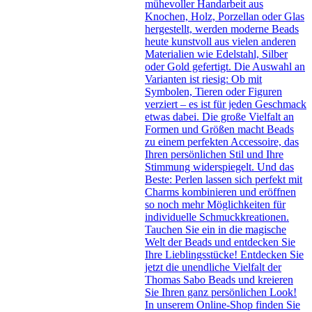
mühevoller Handarbeit aus
Knochen, Holz, Porzellan oder Glas
hergestellt, werden moderne Beads
heute kunstvoll aus vielen anderen
Materialien wie Edelstahl, Silber
oder Gold gefertigt. Die Auswahl an
Varianten ist riesig: Ob mit
Symbolen, Tieren oder Figuren
verziert – es ist für jeden Geschmack
etwas dabei. Die große Vielfalt an
Formen und Größen macht Beads
zu einem perfekten Accessoire, das
Ihren persönlichen Stil und Ihre
Stimmung widerspiegelt. Und das
Beste: Perlen lassen sich perfekt mit
Charms kombinieren und eröffnen
so noch mehr Möglichkeiten für
individuelle Schmuckkreationen.
Tauchen Sie ein in die magische
Welt der Beads und entdecken Sie
Ihre Lieblingsstücke! Entdecken Sie
jetzt die unendliche Vielfalt der
Thomas Sabo Beads und kreieren
Sie Ihren ganz persönlichen Look!
In unserem Online-Shop finden Sie