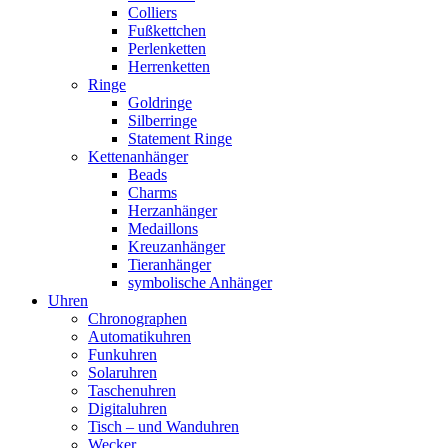
Colliers
Fußkettchen
Perlenketten
Herrenketten
Ringe
Goldringe
Silberringe
Statement Ringe
Kettenanhänger
Beads
Charms
Herzanhänger
Medaillons
Kreuzanhänger
Tieranhänger
symbolische Anhänger
Uhren
Chronographen
Automatikuhren
Funkuhren
Solaruhren
Taschenuhren
Digitaluhren
Tisch – und Wanduhren
Wecker