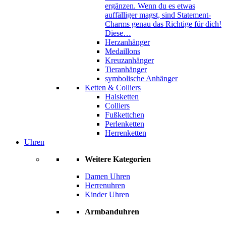
ergänzen. Wenn du es etwas
auffälliger magst, sind Statement-
Charms genau das Richtige für dich!
Diese…
Herzanhänger
Medaillons
Kreuzanhänger
Tieranhänger
symbolische Anhänger
Ketten & Colliers
Halsketten
Colliers
Fußkettchen
Perlenketten
Herrenketten
Uhren
Weitere Kategorien
Damen Uhren
Herrenuhren
Kinder Uhren
Armbanduhren