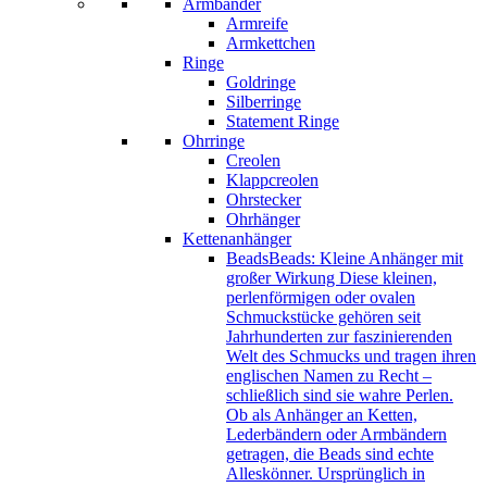
Armbänder
Armreife
Armkettchen
Ringe
Goldringe
Silberringe
Statement Ringe
Ohrringe
Creolen
Klappcreolen
Ohrstecker
Ohrhänger
Kettenanhänger
Beads
Beads: Kleine Anhänger mit
großer Wirkung Diese kleinen,
perlenförmigen oder ovalen
Schmuckstücke gehören seit
Jahrhunderten zur faszinierenden
Welt des Schmucks und tragen ihren
englischen Namen zu Recht –
schließlich sind sie wahre Perlen.
Ob als Anhänger an Ketten,
Lederbändern oder Armbändern
getragen, die Beads sind echte
Alleskönner. Ursprünglich in