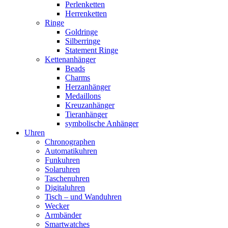
Perlenketten
Herrenketten
Ringe
Goldringe
Silberringe
Statement Ringe
Kettenanhänger
Beads
Charms
Herzanhänger
Medaillons
Kreuzanhänger
Tieranhänger
symbolische Anhänger
Uhren
Chronographen
Automatikuhren
Funkuhren
Solaruhren
Taschenuhren
Digitaluhren
Tisch – und Wanduhren
Wecker
Armbänder
Smartwatches