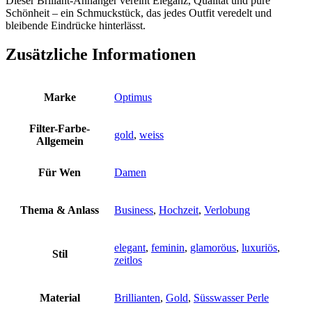
Dieser Brillant-Anhänger vereint Eleganz, Qualität und pure
Schönheit – ein Schmuckstück, das jedes Outfit veredelt und
bleibende Eindrücke hinterlässt.
Zusätzliche Informationen
Marke
Optimus
Filter-Farbe-
gold
,
weiss
Allgemein
Für Wen
Damen
Thema & Anlass
Business
,
Hochzeit
,
Verlobung
elegant
,
feminin
,
glamoröus
,
luxuriös
,
Stil
zeitlos
Material
Brillianten
,
Gold
,
Süsswasser Perle