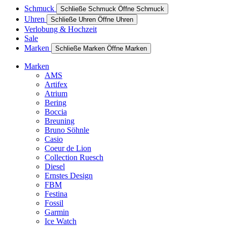
Schmuck
Schließe Schmuck
Öffne Schmuck
Uhren
Schließe Uhren
Öffne Uhren
Verlobung & Hochzeit
Sale
Marken
Schließe Marken
Öffne Marken
Marken
AMS
Artifex
Atrium
Bering
Boccia
Breuning
Bruno Söhnle
Casio
Coeur de Lion
Collection Ruesch
Diesel
Ernstes Design
FBM
Festina
Fossil
Garmin
Ice Watch