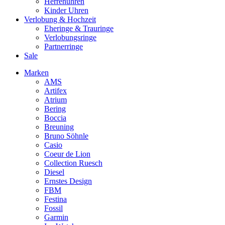
Herrenuhren
Kinder Uhren
Verlobung & Hochzeit
Eheringe & Trauringe
Verlobungsringe
Partnerringe
Sale
Marken
AMS
Artifex
Atrium
Bering
Boccia
Breuning
Bruno Söhnle
Casio
Coeur de Lion
Collection Ruesch
Diesel
Ernstes Design
FBM
Festina
Fossil
Garmin