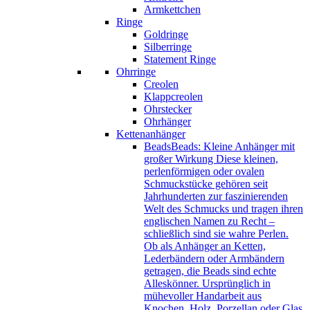
Armkettchen
Ringe
Goldringe
Silberringe
Statement Ringe
Ohrringe
Creolen
Klappcreolen
Ohrstecker
Ohrhänger
Kettenanhänger
Beads
Beads: Kleine Anhänger mit
großer Wirkung Diese kleinen,
perlenförmigen oder ovalen
Schmuckstücke gehören seit
Jahrhunderten zur faszinierenden
Welt des Schmucks und tragen ihren
englischen Namen zu Recht –
schließlich sind sie wahre Perlen.
Ob als Anhänger an Ketten,
Lederbändern oder Armbändern
getragen, die Beads sind echte
Alleskönner. Ursprünglich in
mühevoller Handarbeit aus
Knochen, Holz, Porzellan oder Glas