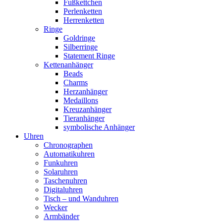
Fußkettchen
Perlenketten
Herrenketten
Ringe
Goldringe
Silberringe
Statement Ringe
Kettenanhänger
Beads
Charms
Herzanhänger
Medaillons
Kreuzanhänger
Tieranhänger
symbolische Anhänger
Uhren
Chronographen
Automatikuhren
Funkuhren
Solaruhren
Taschenuhren
Digitaluhren
Tisch – und Wanduhren
Wecker
Armbänder