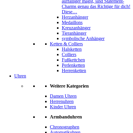
auffälliger magst, sind Statement-
Charms genau das Richtige für dich!
Diese…
Herzanhänger
Medaillons
Kreuzanhänger
Tieranhänger
symbolische Anhänger
Ketten & Colliers
Halsketten
Colliers
Fußkettchen
Perlenketten
Herrenketten
Uhren
Weitere Kategorien
Damen Uhren
Herrenuhren
Kinder Uhren
Armbanduhren
Chronographen
Automatikuhren