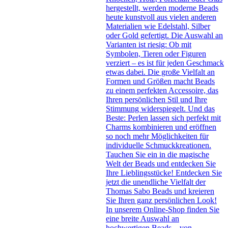
hergestellt, werden moderne Beads
heute kunstvoll aus vielen anderen
Materialien wie Edelstahl, Silber
oder Gold gefertigt. Die Auswahl an
Varianten ist riesig: Ob mit
Symbolen, Tieren oder Figuren
verziert – es ist für jeden Geschmack
etwas dabei. Die große Vielfalt an
Formen und Größen macht Beads
zu einem perfekten Accessoire, das
Ihren persönlichen Stil und Ihre
Stimmung widerspiegelt. Und das
Beste: Perlen lassen sich perfekt mit
Charms kombinieren und eröffnen
so noch mehr Möglichkeiten für
individuelle Schmuckkreationen.
Tauchen Sie ein in die magische
Welt der Beads und entdecken Sie
Ihre Lieblingsstücke! Entdecken Sie
jetzt die unendliche Vielfalt der
Thomas Sabo Beads und kreieren
Sie Ihren ganz persönlichen Look!
In unserem Online-Shop finden Sie
eine breite Auswahl an
hochwertigen Beads – von