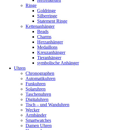
Herrenketten
Ringe
Goldringe
Silberringe
Statement Ringe
Kettenanhänger
Beads
Charms
Herzanhänger
Medaillons
Kreuzanhänger
Tieranhänger
symbolische Anhänger
Uhren
Chronographen
Automatikuhren
Funkuhren
Solaruhren
Taschenuhren
Digitaluhren
Tisch – und Wanduhren
Wecker
Armbänder
Smartwatches
Damen Uhren