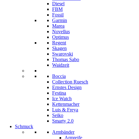
Diesel
FBM
Fossil
Garmin
Marea
Novellus
Optimus
Regent
Skagen
Swarovski
Thomas Sabo
Waidzeit
Boccia
Collection Ruesch
Ernstes Design
Festina
Ice Watch
Kettenmacher
Luis & Freya
Seiko
Smarty 2.0
Schmuck
Armbänder
Armreife