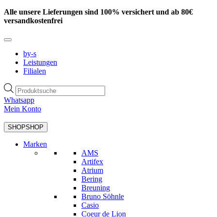
Zum
Alle unsere Lieferungen sind 100% versichert und ab 80€
Inhalt
versandkostenfrei
springen
by-s
Leistungen
Filialen
Products
search
Whatsapp
Mein Konto
SHOP
SHOP
Marken
AMS
Artifex
Atrium
Bering
Breuning
Bruno Söhnle
Casio
Coeur de Lion