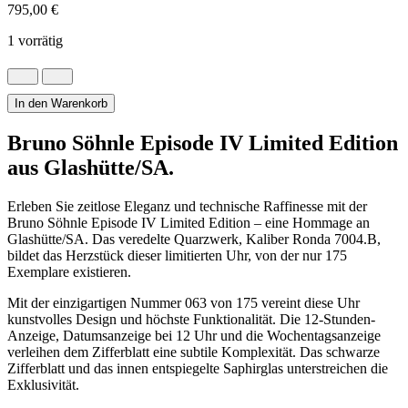
795,00
€
1 vorrätig
Bruno
Söhnle
Episode
In den Warenkorb
IV
Limited
Bruno Söhnle Episode IV Limited Edition
Edition
aus Glashütte/SA.
Gehäuse
Anthrazit
Menge
Erleben Sie zeitlose Eleganz und technische Raffinesse mit der
Bruno Söhnle Episode IV Limited Edition – eine Hommage an
Glashütte/SA. Das veredelte Quarzwerk, Kaliber Ronda 7004.B,
bildet das Herzstück dieser limitierten Uhr, von der nur 175
Exemplare existieren.
Mit der einzigartigen Nummer 063 von 175 vereint diese Uhr
kunstvolles Design und höchste Funktionalität. Die 12-Stunden-
Anzeige, Datumsanzeige bei 12 Uhr und die Wochentagsanzeige
verleihen dem Zifferblatt eine subtile Komplexität. Das schwarze
Zifferblatt und das innen entspiegelte Saphirglas unterstreichen die
Exklusivität.