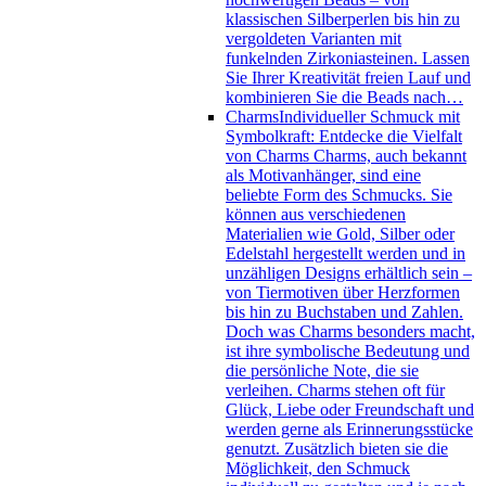
klassischen Silberperlen bis hin zu
vergoldeten Varianten mit
funkelnden Zirkoniasteinen. Lassen
Sie Ihrer Kreativität freien Lauf und
kombinieren Sie die Beads nach…
Charms
Individueller Schmuck mit
Symbolkraft: Entdecke die Vielfalt
von Charms Charms, auch bekannt
als Motivanhänger, sind eine
beliebte Form des Schmucks. Sie
können aus verschiedenen
Materialien wie Gold, Silber oder
Edelstahl hergestellt werden und in
unzähligen Designs erhältlich sein –
von Tiermotiven über Herzformen
bis hin zu Buchstaben und Zahlen.
Doch was Charms besonders macht,
ist ihre symbolische Bedeutung und
die persönliche Note, die sie
verleihen. Charms stehen oft für
Glück, Liebe oder Freundschaft und
werden gerne als Erinnerungsstücke
genutzt. Zusätzlich bieten sie die
Möglichkeit, den Schmuck