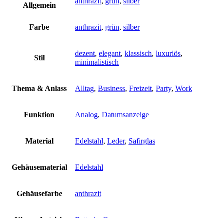
anthrazit
,
grün
,
silber
Allgemein
Farbe
anthrazit
,
grün
,
silber
dezent
,
elegant
,
klassisch
,
luxuriös
,
Stil
minimalistisch
Thema & Anlass
Alltag
,
Business
,
Freizeit
,
Party
,
Work
Funktion
Analog
,
Datumsanzeige
Material
Edelstahl
,
Leder
,
Safirglas
Gehäusematerial
Edelstahl
Gehäusefarbe
anthrazit