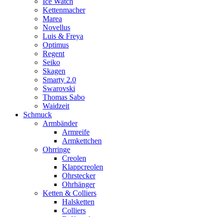
Ice Watch
Kettenmacher
Marea
Novellus
Luis & Freya
Optimus
Regent
Seiko
Skagen
Smarty 2.0
Swarovski
Thomas Sabo
Waidzeit
Schmuck
Armbänder
Armreife
Armkettchen
Ohrringe
Creolen
Klappcreolen
Ohrstecker
Ohrhänger
Ketten & Colliers
Halsketten
Colliers