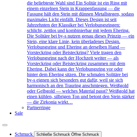
die beliebteste Wahl sind Ein Solitär ist ein Ring mit
einem einzelnen Stein in Krappenfassung — die
Fassung hält den Stein mit dünnen Metallstegen, sodass
maximales Licht einfällt. Dieses Design ist seit
Jahrzehnten der Klassiker bei Verlobungsringen:
schlicht, zeitlos und kombinierbar mit jedem Ehering.
Die Solitäre bei by-s nutzen genau dieses Prinzip — ein
Stein, eine klare Linie, kein überladenes Design.
Verlobungsring und Ehering an derselben Hand —
Vorsteckring oder Beisteckring? Viele tragen den
Verlobungsring nach der Hochzeit weiter — als
Vorsteckring oder Beisteckring zusammen mit dem
Ehering. Dabei kann der Verlobungsring vor oder
hinter dem Ehering sitzen. Die schmalen Solitäre bei
by-s eignen sich besonders gut dafür, weil sie sich
harmonisch an den Trauring anschmiegen. Weißgold
oder Gelbgold — welches Material passt? Weißgold hat
einen kühlen, silbrigen Ton und betont den Stein stärker
— die Zirkonia wirkt…
Partnerringe
Sale
Schmuck
Schließe Schmuck
Öffne Schmuck