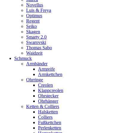
Novellus
Luis & Freya
Optimus
Regent
Seiko
Skagen
Smarty 2.0
Swarovski
Thomas Sabo
Waidzeit
Schmuck
Armbänder
Armreife
Armkettchen
Ohrringe
Creolen
Klappcreolen
Ohrstecker
Ohrhänger
Ketten & Colliers
Halsketten
Colliers
Fußkettchen
Perlenketten