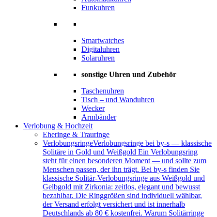
Funkuhren
Smartwatches
Digitaluhren
Solaruhren
sonstige Uhren und Zubehör
Taschenuhren
Tisch – und Wanduhren
Wecker
Armbänder
Verlobung & Hochzeit
Eheringe & Trauringe
Verlobungsringe
Verlobungsringe bei by-s — klassische
Solitäre in Gold und Weißgold Ein Verlobungsring
steht für einen besonderen Moment — und sollte zum
Menschen passen, der ihn trägt. Bei by-s finden Sie
klassische Solitär-Verlobungsringe aus Weißgold und
Gelbgold mit Zirkonia: zeitlos, elegant und bewusst
bezahlbar. Die Ringgrößen sind individuell wählbar,
der Versand erfolgt versichert und ist innerhalb
Deutschlands ab 80 € kostenfrei. Warum Solitärringe