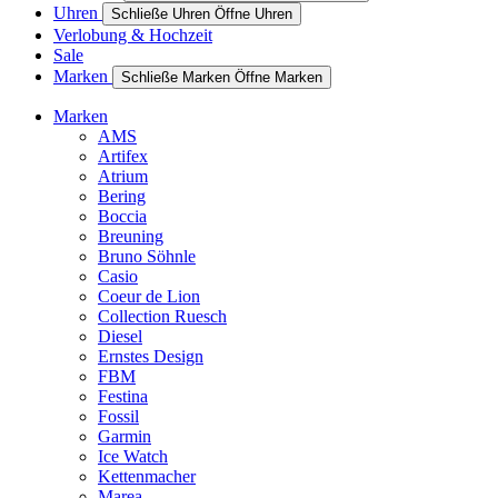
Uhren
Schließe Uhren
Öffne Uhren
Verlobung & Hochzeit
Sale
Marken
Schließe Marken
Öffne Marken
Marken
AMS
Artifex
Atrium
Bering
Boccia
Breuning
Bruno Söhnle
Casio
Coeur de Lion
Collection Ruesch
Diesel
Ernstes Design
FBM
Festina
Fossil
Garmin
Ice Watch
Kettenmacher
Marea