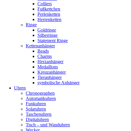
Colliers
Fußkettchen
Perlenketten
Herrenketten
Ringe
Goldringe
Silberringe
Statement Ringe
Kettenanhänger
Beads
Charms
Herzanhänger
Medaillons
Kreuzanhänger
Tieranhänger
symbolische Anhänger
Uhren
Chronographen
Automatikuhren
Funkuhren
Solaruhren
Taschenuhren
Digitaluhren
Tisch – und Wanduhren
Wecker