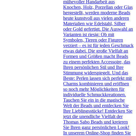
mühevoller Handarbeit aus
Knochen, Holz, Porzellan oder Glas
hergestellt, werden moderne Beads
heute kunstvoll aus vielen anderen
Materialien wie Edelstahl, Silber
oder Gold gefertigt. Die Auswahl an
Varianten ist riesig: Ob mit
Symbolen, Tieren oder Figuren
verziert – es ist für jeden Geschmack
etwas dabei. Die große Vielfalt an
Formen und Größen macht Beads
zu einem perfekten Accessoire, das
Ihren persönlichen Stil und Ihre
Stimmung widerspiegelt. Und das
Beste: Perlen lassen sich perfekt mit
Charms kombinieren und eröffnen
so noch mehr Möglichkeiten für
individuelle Schmuckkreationen.
Tauchen Sie ein in die magische
Welt der Beads und entdecken Sie
Ihre Lieblingsstücke! Entdecken Sie
jetzt die unendliche Vielfalt der
Thomas Sabo Beads und kreieren
Sie Ihren ganz persönlichen Look!
In unserem Online-Shop finden Sie