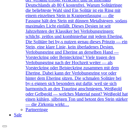
Deutschlands ab 80 € kostenfrei. Warum Solitärringe
die beliebteste Wahl sind Ein Solitär ist ein Ring mit
einem einzelnen Stein in Krappenfassung — die
Fassung hält den Stein mit dünnen Metallstegen, sodass
maximales Licht einfällt. Dieses Design ist seit
Jahrzehnten der Klassiker bei Verlobungsringen:
schlicht, zeitlos und kombinierbar mit jedem Ehering.
Die Solitäre bei by-s nutzen genau dieses Prinzip — ein
Stein, eine klare Linie, kein überladenes Design.
Verlobungsring und Ehering an derselben Hand —
Vorsteckring oder Beisteckring? Viele tragen den
Verlobungsring nach der Hochzeit weiter — als
Vorsteckring oder Beisteckring zusammen mit dem
Ehering. Dabei kann der Verlobungsring vor oder
hinter dem Ehering sitzen. Die schmalen Solitäre bei
by-s eignen sich besonders gut dafür, weil sie sich
harmonisch an den Trauring anschmiegen. Weißgold
oder Gelbgold — welches Material passt? Weißgold hat
einen kühlen, silbrigen Ton und betont den Stein stärker
— die Zirkonia wirkt…
Partnerringe
Sale