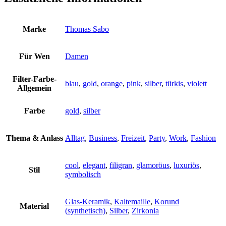
Marke
Thomas Sabo
Für Wen
Damen
Filter-Farbe-
blau
,
gold
,
orange
,
pink
,
silber
,
türkis
,
violett
Allgemein
Farbe
gold
,
silber
Thema & Anlass
Alltag
,
Business
,
Freizeit
,
Party
,
Work
,
Fashion
cool
,
elegant
,
filigran
,
glamoröus
,
luxuriös
,
Stil
symbolisch
Glas-Keramik
,
Kaltemaille
,
Korund
Material
(synthetisch)
,
Silber
,
Zirkonia