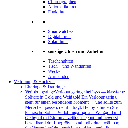
Chronographen
Automatikuhren
Funkuhren
Smartwatches
Digitaluhren
Solaruhren
sonstige Uhren und Zubehör
Taschenuhren
Tisch – und Wanduhren
Wecker
Armbänder
Verlobung & Hochzeit
Eheringe & Trauringe
Verlobungsringe
Verlobungsringe bei by-s — klassische
Solitäre in Gold und Weißgold Ein Verlobungsring
steht für einen besonderen Moment — und sollte zum
Menschen passen, der ihn trägt. Bei by-s finden Sie
klassische Solitär-Verlobungsringe aus Weißgold und
Gelbgold mit Zirkonia: zeitlos, elegant und bewusst
bezahlbar. Die Ringgrößen sind individuell wählbar,
der Versand erfolgt versichert und ist innerhalb