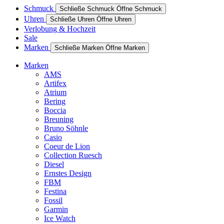
Schmuck
Schließe Schmuck
Öffne Schmuck
Uhren
Schließe Uhren
Öffne Uhren
Verlobung & Hochzeit
Sale
Marken
Schließe Marken
Öffne Marken
Marken
AMS
Artifex
Atrium
Bering
Boccia
Breuning
Bruno Söhnle
Casio
Coeur de Lion
Collection Ruesch
Diesel
Ernstes Design
FBM
Festina
Fossil
Garmin
Ice Watch