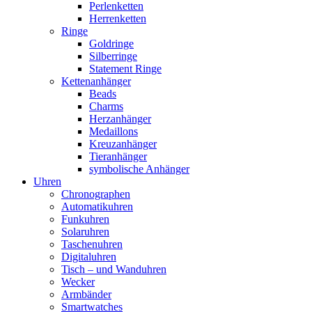
Perlenketten
Herrenketten
Ringe
Goldringe
Silberringe
Statement Ringe
Kettenanhänger
Beads
Charms
Herzanhänger
Medaillons
Kreuzanhänger
Tieranhänger
symbolische Anhänger
Uhren
Chronographen
Automatikuhren
Funkuhren
Solaruhren
Taschenuhren
Digitaluhren
Tisch – und Wanduhren
Wecker
Armbänder
Smartwatches