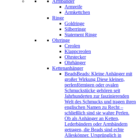
Armbänder
Armreife
Armkettchen
Ringe
Goldringe
Silberringe
Statement Ringe
Ohrringe
Creolen
Klappcreolen
Ohrstecker
Ohrhänger
Kettenanhänger
Beads
Beads: Kleine Anhänger mit
großer Wirkung Diese kleinen,
perlenförmigen oder ovalen
Schmuckstücke gehören seit
Jahrhunderten zur faszinierenden
Welt des Schmucks und tragen ihren
englischen Namen zu Recht –
schließlich sind sie wahre Perlen.
Ob als Anhänger an Ketten,
Lederbändern oder Armbändern
getragen, die Beads sind echte
Alleskönner. Ursprünglich in