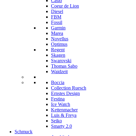
Casio
Coeur de Lion
Diesel
FBM
Fossil
Garmin
Marea
Novellus
Optimus
Regent
Skagen
Swarovski
Thomas Sabo
Waidzeit
Boccia
Collection Ruesch
Ernstes Design
Festina
Ice Watch
Kettenmacher
Luis & Freya
Seiko
Smarty 2.0
Schmuck