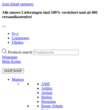
Zum Inhalt springen
Alle unsere Lieferungen sind 100% versichert und ab 80€
versandkostenfrei
by-s
Leistungen
Filialen
Products search
Whatsapp
Mein Konto
SHOP
SHOP
Marken
AMS
Artifex
Atrium
Bering
Breuning
Bruno Söhnle