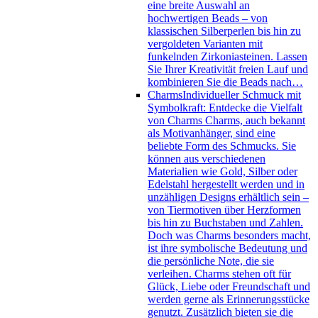
eine breite Auswahl an
hochwertigen Beads – von
klassischen Silberperlen bis hin zu
vergoldeten Varianten mit
funkelnden Zirkoniasteinen. Lassen
Sie Ihrer Kreativität freien Lauf und
kombinieren Sie die Beads nach…
Charms
Individueller Schmuck mit
Symbolkraft: Entdecke die Vielfalt
von Charms Charms, auch bekannt
als Motivanhänger, sind eine
beliebte Form des Schmucks. Sie
können aus verschiedenen
Materialien wie Gold, Silber oder
Edelstahl hergestellt werden und in
unzähligen Designs erhältlich sein –
von Tiermotiven über Herzformen
bis hin zu Buchstaben und Zahlen.
Doch was Charms besonders macht,
ist ihre symbolische Bedeutung und
die persönliche Note, die sie
verleihen. Charms stehen oft für
Glück, Liebe oder Freundschaft und
werden gerne als Erinnerungsstücke
genutzt. Zusätzlich bieten sie die