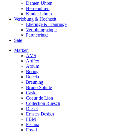
Damen Uhren
Herrenuhren
Kinder Uhren
Verlobung & Hochzeit
Eheringe & Trauringe
Verlobungsringe
Partnerringe
Sale
Marken
AMS
Artifex
Atrium
Bering
Boccia
Breuning
Bruno Söhnle
Casio
Coeur de Lion
Collection Ruesch
Diesel
Ernstes Design
FBM
Festina
Fossil