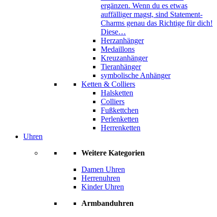
ergänzen. Wenn du es etwas
auffälliger magst, sind Statement-
Charms genau das Richtige für dich!
Diese…
Herzanhänger
Medaillons
Kreuzanhänger
Tieranhänger
symbolische Anhänger
Ketten & Colliers
Halsketten
Colliers
Fußkettchen
Perlenketten
Herrenketten
Uhren
Weitere Kategorien
Damen Uhren
Herrenuhren
Kinder Uhren
Armbanduhren