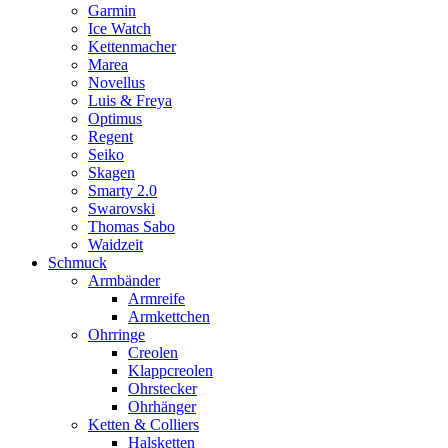
Garmin
Ice Watch
Kettenmacher
Marea
Novellus
Luis & Freya
Optimus
Regent
Seiko
Skagen
Smarty 2.0
Swarovski
Thomas Sabo
Waidzeit
Schmuck
Armbänder
Armreife
Armkettchen
Ohrringe
Creolen
Klappcreolen
Ohrstecker
Ohrhänger
Ketten & Colliers
Halsketten