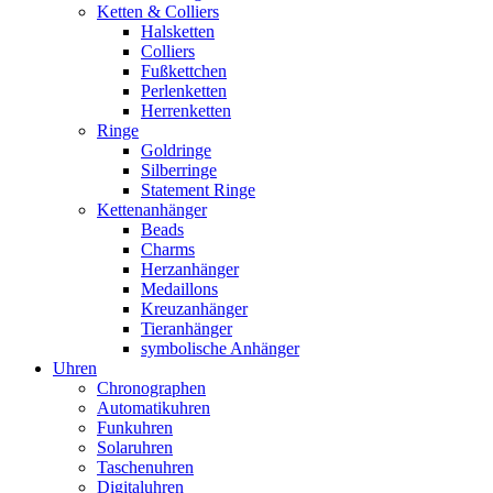
Ketten & Colliers
Halsketten
Colliers
Fußkettchen
Perlenketten
Herrenketten
Ringe
Goldringe
Silberringe
Statement Ringe
Kettenanhänger
Beads
Charms
Herzanhänger
Medaillons
Kreuzanhänger
Tieranhänger
symbolische Anhänger
Uhren
Chronographen
Automatikuhren
Funkuhren
Solaruhren
Taschenuhren
Digitaluhren