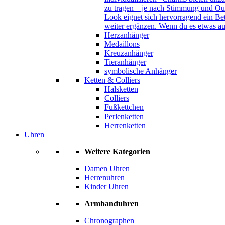
zu tragen – je nach Stimmung und Out
Look eignet sich hervorragend ein B
weiter ergänzen. Wenn du es etwas au
Herzanhänger
Medaillons
Kreuzanhänger
Tieranhänger
symbolische Anhänger
Ketten & Colliers
Halsketten
Colliers
Fußkettchen
Perlenketten
Herrenketten
Uhren
Weitere Kategorien
Damen Uhren
Herrenuhren
Kinder Uhren
Armbanduhren
Chronographen