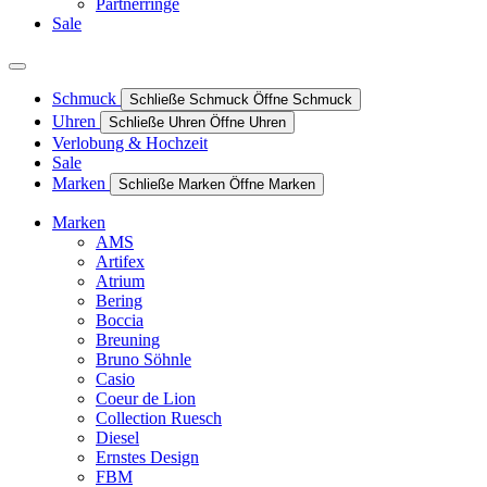
Partnerringe
Sale
Schmuck
Schließe Schmuck
Öffne Schmuck
Uhren
Schließe Uhren
Öffne Uhren
Verlobung & Hochzeit
Sale
Marken
Schließe Marken
Öffne Marken
Marken
AMS
Artifex
Atrium
Bering
Boccia
Breuning
Bruno Söhnle
Casio
Coeur de Lion
Collection Ruesch
Diesel
Ernstes Design
FBM