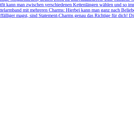
fit kann man zwischen verschiedenen Kettenlängen wählen und so immer
ettelarmband mit mehreren Charms: Hierbei kann man ganz nach Belie
ffälliger magst, sind Statement-Charms genau das Richtige für dich! 