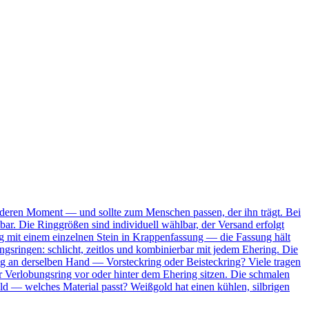
onderen Moment — und sollte zum Menschen passen, der ihn trägt. Bei
bar. Die Ringgrößen sind individuell wählbar, der Versand erfolgt
Ring mit einem einzelnen Stein in Krappenfassung — die Fassung hält
ungsringen: schlicht, zeitlos und kombinierbar mit jedem Ehering. Die
ing an derselben Hand — Vorsteckring oder Beisteckring? Viele tragen
 Verlobungsring vor oder hinter dem Ehering sitzen. Die schmalen
ld — welches Material passt? Weißgold hat einen kühlen, silbrigen