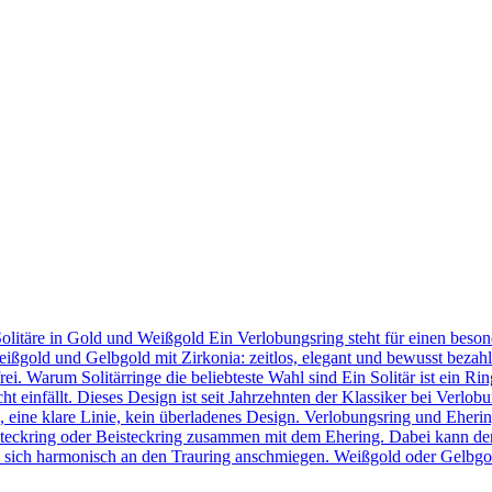
Solitäre in Gold und Weißgold Ein Verlobungsring steht für einen bes
eißgold und Gelbgold mit Zirkonia: zeitlos, elegant und bewusst bezahl
frei. Warum Solitärringe die beliebteste Wahl sind Ein Solitär ist ein 
t einfällt. Dieses Design ist seit Jahrzehnten der Klassiker bei Verlob
in, eine klare Linie, kein überladenes Design. Verlobungsring und Eher
teckring oder Beisteckring zusammen mit dem Ehering. Dabei kann der
 sie sich harmonisch an den Trauring anschmiegen. Weißgold oder Gelbgo