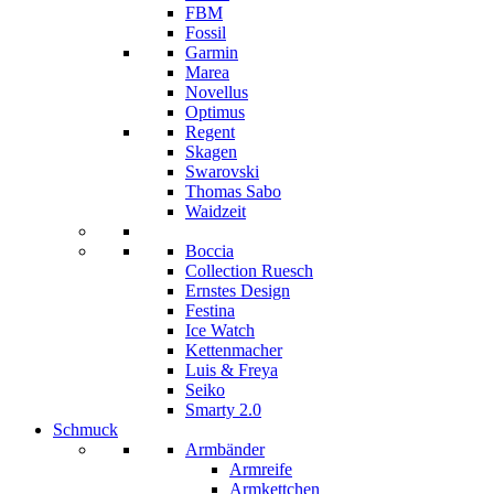
FBM
Fossil
Garmin
Marea
Novellus
Optimus
Regent
Skagen
Swarovski
Thomas Sabo
Waidzeit
Boccia
Collection Ruesch
Ernstes Design
Festina
Ice Watch
Kettenmacher
Luis & Freya
Seiko
Smarty 2.0
Schmuck
Armbänder
Armreife
Armkettchen