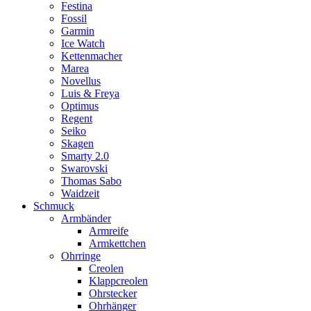
Festina
Fossil
Garmin
Ice Watch
Kettenmacher
Marea
Novellus
Luis & Freya
Optimus
Regent
Seiko
Skagen
Smarty 2.0
Swarovski
Thomas Sabo
Waidzeit
Schmuck
Armbänder
Armreife
Armkettchen
Ohrringe
Creolen
Klappcreolen
Ohrstecker
Ohrhänger