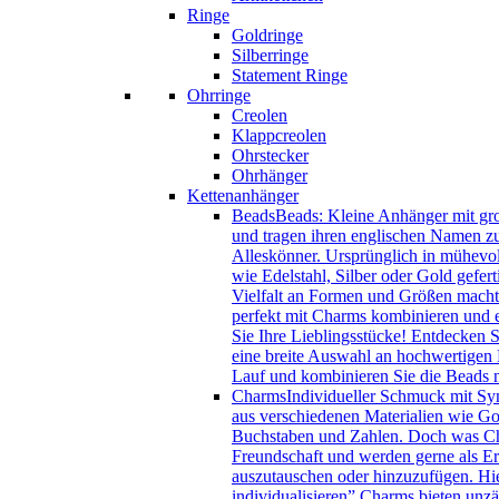
Ringe
Goldringe
Silberringe
Statement Ringe
Ohrringe
Creolen
Klappcreolen
Ohrstecker
Ohrhänger
Kettenanhänger
Beads
Beads: Kleine Anhänger mit gro
und tragen ihren englischen Namen zu
Alleskönner. Ursprünglich in mühevol
wie Edelstahl, Silber oder Gold gefer
Vielfalt an Formen und Größen macht 
perfekt mit Charms kombinieren und e
Sie Ihre Lieblingsstücke! Entdecken 
eine breite Auswahl an hochwertigen B
Lauf und kombinieren Sie die Beads
Charms
Individueller Schmuck mit Sy
aus verschiedenen Materialien wie Gol
Buchstaben und Zahlen. Doch was Char
Freundschaft und werden gerne als Eri
auszutauschen oder hinzuzufügen. Hie
individualisieren” Charms bieten unzä