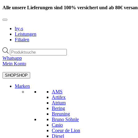
Zum
Alle unsere Lieferungen sind 100% versichert und ab 80€ versan
Inhalt
springen
by-s
Leistungen
Filialen
Products
search
Whatsapp
Mein Konto
SHOP
SHOP
Marken
AMS
Artifex
Atrium
Bering
Breuning
Bruno Söhnle
Casio
Coeur de Lion
Diesel