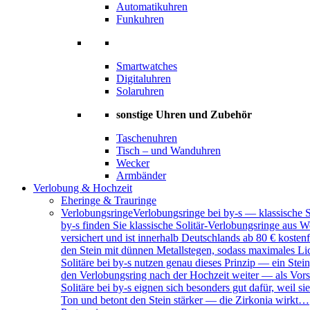
Automatikuhren
Funkuhren
Smartwatches
Digitaluhren
Solaruhren
sonstige Uhren und Zubehör
Taschenuhren
Tisch – und Wanduhren
Wecker
Armbänder
Verlobung & Hochzeit
Eheringe & Trauringe
Verlobungsringe
Verlobungsringe bei by-s — klassische 
by-s finden Sie klassische Solitär-Verlobungsringe aus W
versichert und ist innerhalb Deutschlands ab 80 € kosten
den Stein mit dünnen Metallstegen, sodass maximales Lich
Solitäre bei by-s nutzen genau dieses Prinzip — ein Ste
den Verlobungsring nach der Hochzeit weiter — als Vors
Solitäre bei by-s eignen sich besonders gut dafür, weil
Ton und betont den Stein stärker — die Zirkonia wirkt…