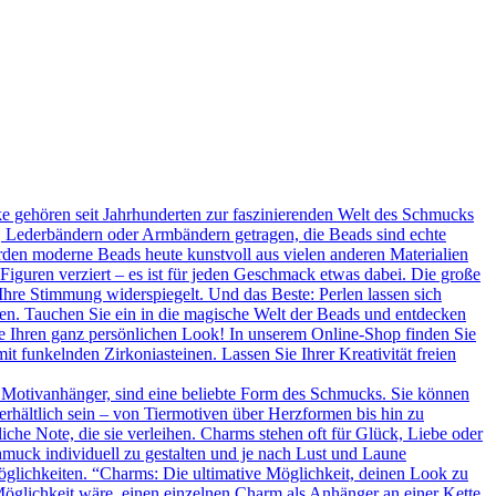
 gehören seit Jahrhunderten zur faszinierenden Welt des Schmucks
n, Lederbändern oder Armbändern getragen, die Beads sind echte
rden moderne Beads heute kunstvoll aus vielen anderen Materialien
 Figuren verziert – es ist für jeden Geschmack etwas dabei. Die große
Ihre Stimmung widerspiegelt. Und das Beste: Perlen lassen sich
en. Tauchen Sie ein in die magische Welt der Beads und entdecken
Sie Ihren ganz persönlichen Look! In unserem Online-Shop finden Sie
t funkelnden Zirkoniasteinen. Lassen Sie Ihrer Kreativität freien
 Motivanhänger, sind eine beliebte Form des Schmucks. Sie können
erhältlich sein – von Tiermotiven über Herzformen bis hin zu
he Note, die sie verleihen. Charms stehen oft für Glück, Liebe oder
hmuck individuell zu gestalten und je nach Lust und Laune
glichkeiten. “Charms: Die ultimative Möglichkeit, deinen Look zu
Möglichkeit wäre, einen einzelnen Charm als Anhänger an einer Kette