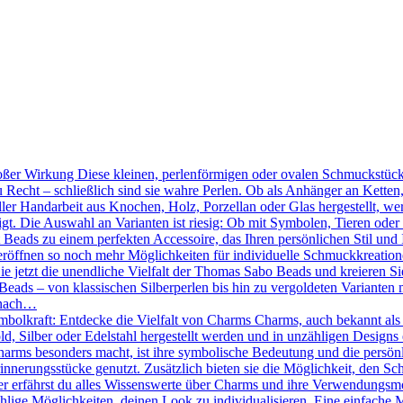
ßer Wirkung Diese kleinen, perlenförmigen oder ovalen Schmuckstücke
 Recht – schließlich sind sie wahre Perlen. Ob als Anhänger an Kette
ler Handarbeit aus Knochen, Holz, Porzellan oder Glas hergestellt, we
tigt. Die Auswahl an Varianten ist riesig: Ob mit Symbolen, Tieren oder
Beads zu einem perfekten Accessoire, das Ihren persönlichen Stil und 
röffnen so noch mehr Möglichkeiten für individuelle Schmuckkreation
Sie jetzt die unendliche Vielfalt der Thomas Sabo Beads und kreieren 
eads – von klassischen Silberperlen bis hin zu vergoldeten Varianten mi
 nach…
mbolkraft: Entdecke die Vielfalt von Charms Charms, auch bekannt als
d, Silber oder Edelstahl hergestellt werden und in unzähligen Designs 
ms besonders macht, ist ihre symbolische Bedeutung und die persönlic
nnerungsstücke genutzt. Zusätzlich bieten sie die Möglichkeit, den Sc
r erfährst du alles Wissenswerte über Charms und ihre Verwendungsmö
hlige Möglichkeiten, deinen Look zu individualisieren. Eine einfache 