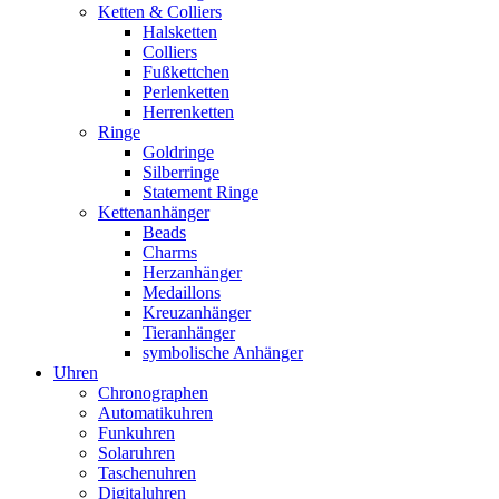
Ketten & Colliers
Halsketten
Colliers
Fußkettchen
Perlenketten
Herrenketten
Ringe
Goldringe
Silberringe
Statement Ringe
Kettenanhänger
Beads
Charms
Herzanhänger
Medaillons
Kreuzanhänger
Tieranhänger
symbolische Anhänger
Uhren
Chronographen
Automatikuhren
Funkuhren
Solaruhren
Taschenuhren
Digitaluhren