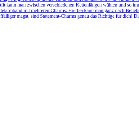
fit kann man zwischen verschiedenen Kettenlängen wählen und so immer
ettelarmband mit mehreren Charms: Hierbei kann man ganz nach Belie
ffälliger magst, sind Statement-Charms genau das Richtige für dich! 