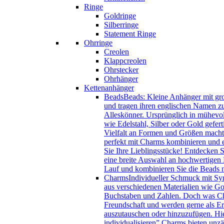
Ringe
Goldringe
Silberringe
Statement Ringe
Ohrringe
Creolen
Klappcreolen
Ohrstecker
Ohrhänger
Kettenanhänger
Beads
Beads: Kleine Anhänger mit gro
und tragen ihren englischen Namen zu
Alleskönner. Ursprünglich in mühevol
wie Edelstahl, Silber oder Gold gefer
Vielfalt an Formen und Größen macht 
perfekt mit Charms kombinieren und e
Sie Ihre Lieblingsstücke! Entdecken 
eine breite Auswahl an hochwertigen B
Lauf und kombinieren Sie die Beads
Charms
Individueller Schmuck mit Sy
aus verschiedenen Materialien wie Gol
Buchstaben und Zahlen. Doch was Char
Freundschaft und werden gerne als Eri
auszutauschen oder hinzuzufügen. Hie
individualisieren” Charms bieten unzä