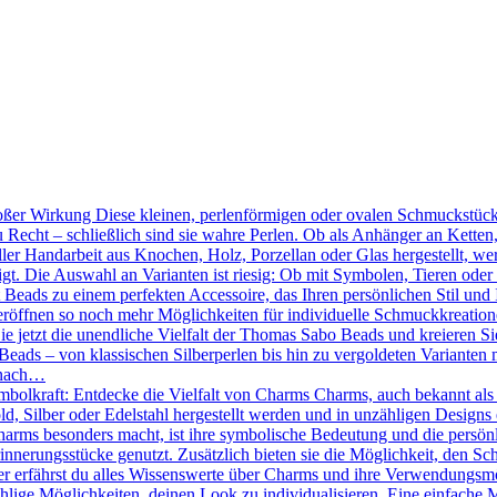
ßer Wirkung Diese kleinen, perlenförmigen oder ovalen Schmuckstücke
 Recht – schließlich sind sie wahre Perlen. Ob als Anhänger an Kette
ler Handarbeit aus Knochen, Holz, Porzellan oder Glas hergestellt, we
tigt. Die Auswahl an Varianten ist riesig: Ob mit Symbolen, Tieren oder
Beads zu einem perfekten Accessoire, das Ihren persönlichen Stil und 
röffnen so noch mehr Möglichkeiten für individuelle Schmuckkreation
Sie jetzt die unendliche Vielfalt der Thomas Sabo Beads und kreieren 
eads – von klassischen Silberperlen bis hin zu vergoldeten Varianten mi
 nach…
mbolkraft: Entdecke die Vielfalt von Charms Charms, auch bekannt als
d, Silber oder Edelstahl hergestellt werden und in unzähligen Designs 
ms besonders macht, ist ihre symbolische Bedeutung und die persönlic
nnerungsstücke genutzt. Zusätzlich bieten sie die Möglichkeit, den Sc
r erfährst du alles Wissenswerte über Charms und ihre Verwendungsmö
hlige Möglichkeiten, deinen Look zu individualisieren. Eine einfache 