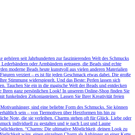
 gehören seit Jahrhunderten zur faszinierenden Welt des Schmucks
n, Lederbändern oder Armbändern getragen, die Beads sind echte
rden moderne Beads heute kunstvoll aus vielen anderen Materialien
 Figuren verziert – es ist für jeden Geschmack etwas dabei. Die große
Ihre Stimmung widerspiegelt. Und das Beste: Perlen lassen sich
en. Tauchen Sie ein in die magische Welt der Beads und entdecken
Sie Ihren ganz persönlichen Look! In unserem Online-Shop finden Sie
t funkelnden Zirkoniasteinen. Lassen Sie Ihrer Kreativität freien
 Motivanhänger, sind eine beliebte Form des Schmucks. Sie können
erhältlich sein – von Tiermotiven über Herzformen bis hin zu
he Note, die sie verleihen. Charms stehen oft für Glück, Liebe oder
hmuck individuell zu gestalten und je nach Lust und Laune
glichkeiten. “Charms: Die ultimative Möglichkeit, deinen Look zu
Möglichkeit wäre, einen einzelnen Charm als Anhänger an einer Kette