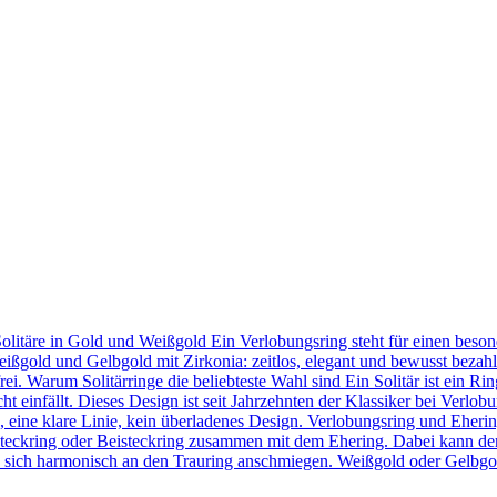
Solitäre in Gold und Weißgold Ein Verlobungsring steht für einen bes
eißgold und Gelbgold mit Zirkonia: zeitlos, elegant und bewusst bezahl
frei. Warum Solitärringe die beliebteste Wahl sind Ein Solitär ist ein 
t einfällt. Dieses Design ist seit Jahrzehnten der Klassiker bei Verlob
in, eine klare Linie, kein überladenes Design. Verlobungsring und Eher
teckring oder Beisteckring zusammen mit dem Ehering. Dabei kann der
 sie sich harmonisch an den Trauring anschmiegen. Weißgold oder Gelbgo