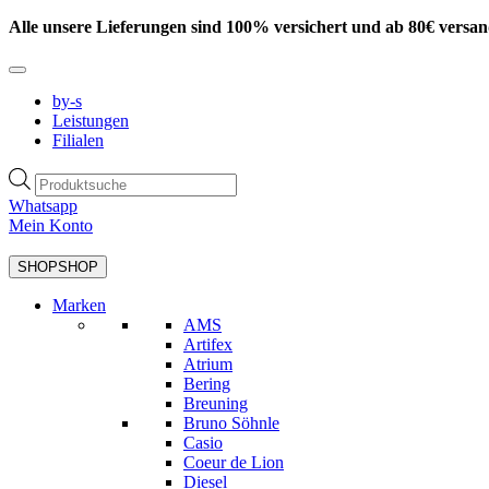
Zum
Alle unsere Lieferungen sind 100% versichert und ab 80€ versan
Inhalt
springen
by-s
Leistungen
Filialen
Products
search
Whatsapp
Mein Konto
SHOP
SHOP
Marken
AMS
Artifex
Atrium
Bering
Breuning
Bruno Söhnle
Casio
Coeur de Lion
Diesel