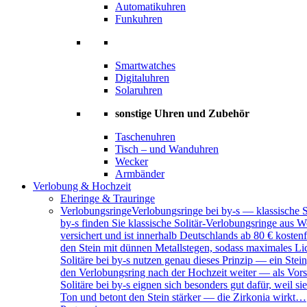
Automatikuhren
Funkuhren
Smartwatches
Digitaluhren
Solaruhren
sonstige Uhren und Zubehör
Taschenuhren
Tisch – und Wanduhren
Wecker
Armbänder
Verlobung & Hochzeit
Eheringe & Trauringe
Verlobungsringe
Verlobungsringe bei by-s — klassische 
by-s finden Sie klassische Solitär-Verlobungsringe aus W
versichert und ist innerhalb Deutschlands ab 80 € kosten
den Stein mit dünnen Metallstegen, sodass maximales Lich
Solitäre bei by-s nutzen genau dieses Prinzip — ein Ste
den Verlobungsring nach der Hochzeit weiter — als Vors
Solitäre bei by-s eignen sich besonders gut dafür, weil
Ton und betont den Stein stärker — die Zirkonia wirkt…