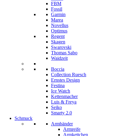
FBM
Fossil
Garmin
Marea
Novellus
Optimus
Regent
Skagen
Swarovski
Thomas Sabo
Waidzeit
Boccia
Collection Ruesch
Ernstes Design
Festina
Ice Watch
Kettenmacher
Luis & Freya
Seiko
Smarty 2.0
Schmuck
Armbänder
Armreife
Armkettchen