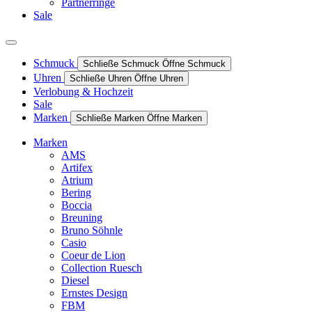
Partnerringe
Sale
Schmuck
Schließe Schmuck
Öffne Schmuck
Uhren
Schließe Uhren
Öffne Uhren
Verlobung & Hochzeit
Sale
Marken
Schließe Marken
Öffne Marken
Marken
AMS
Artifex
Atrium
Bering
Boccia
Breuning
Bruno Söhnle
Casio
Coeur de Lion
Collection Ruesch
Diesel
Ernstes Design
FBM