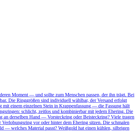
onderen Moment — und sollte zum Menschen passen, der ihn trägt. Bei
bar. Die Ringgrößen sind individuell wählbar, der Versand erfolgt
Ring mit einem einzelnen Stein in Krappenfassung — die Fassung hält
ungsringen: schlicht, zeitlos und kombinierbar mit jedem Ehering. Die
ing an derselben Hand — Vorsteckring oder Beisteckring? Viele tragen
 Verlobungsring vor oder hinter dem Ehering sitzen. Die schmalen
ld — welches Material passt? Weißgold hat einen kühlen, silbrigen