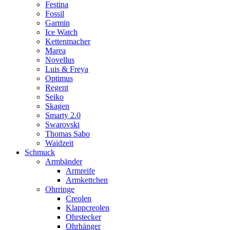
Festina
Fossil
Garmin
Ice Watch
Kettenmacher
Marea
Novellus
Luis & Freya
Optimus
Regent
Seiko
Skagen
Smarty 2.0
Swarovski
Thomas Sabo
Waidzeit
Schmuck
Armbänder
Armreife
Armkettchen
Ohrringe
Creolen
Klappcreolen
Ohrstecker
Ohrhänger