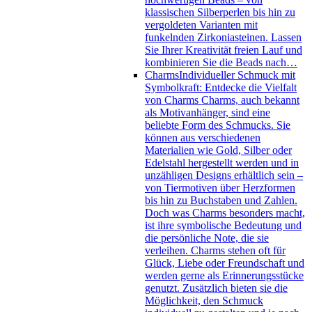
klassischen Silberperlen bis hin zu
vergoldeten Varianten mit
funkelnden Zirkoniasteinen. Lassen
Sie Ihrer Kreativität freien Lauf und
kombinieren Sie die Beads nach…
Charms
Individueller Schmuck mit
Symbolkraft: Entdecke die Vielfalt
von Charms Charms, auch bekannt
als Motivanhänger, sind eine
beliebte Form des Schmucks. Sie
können aus verschiedenen
Materialien wie Gold, Silber oder
Edelstahl hergestellt werden und in
unzähligen Designs erhältlich sein –
von Tiermotiven über Herzformen
bis hin zu Buchstaben und Zahlen.
Doch was Charms besonders macht,
ist ihre symbolische Bedeutung und
die persönliche Note, die sie
verleihen. Charms stehen oft für
Glück, Liebe oder Freundschaft und
werden gerne als Erinnerungsstücke
genutzt. Zusätzlich bieten sie die
Möglichkeit, den Schmuck