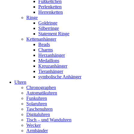
Fußkettchen
Perlenketten
Herrenketten
Ringe
Goldringe
Silberringe
Statement Ringe
Kettenanhänger
Beads
Charms
Herzanhänger
Medaillons
Kreuzanhänger
Tieranhänger
symbolische Anhänger
Uhren
Chronographen
Automatikuhren
Funkuhren
Solaruhren
Taschenuhren
Digitaluhren
Tisch – und Wanduhren
Wecker
Armbänder