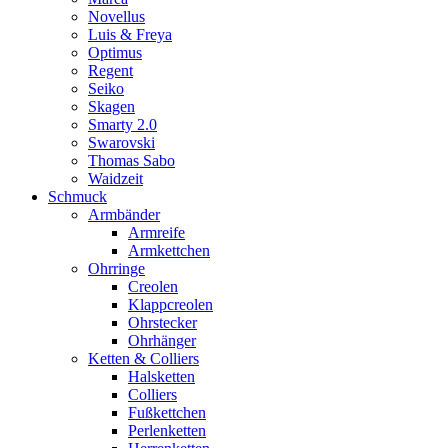
Novellus
Luis & Freya
Optimus
Regent
Seiko
Skagen
Smarty 2.0
Swarovski
Thomas Sabo
Waidzeit
Schmuck
Armbänder
Armreife
Armkettchen
Ohrringe
Creolen
Klappcreolen
Ohrstecker
Ohrhänger
Ketten & Colliers
Halsketten
Colliers
Fußkettchen
Perlenketten