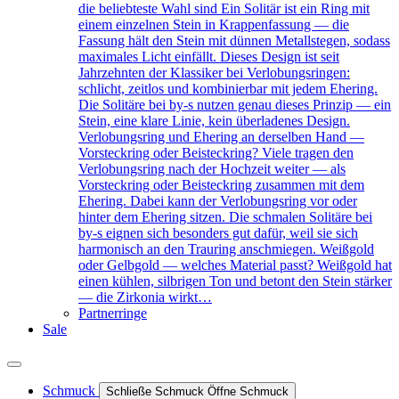
die beliebteste Wahl sind Ein Solitär ist ein Ring mit
einem einzelnen Stein in Krappenfassung — die
Fassung hält den Stein mit dünnen Metallstegen, sodass
maximales Licht einfällt. Dieses Design ist seit
Jahrzehnten der Klassiker bei Verlobungsringen:
schlicht, zeitlos und kombinierbar mit jedem Ehering.
Die Solitäre bei by-s nutzen genau dieses Prinzip — ein
Stein, eine klare Linie, kein überladenes Design.
Verlobungsring und Ehering an derselben Hand —
Vorsteckring oder Beisteckring? Viele tragen den
Verlobungsring nach der Hochzeit weiter — als
Vorsteckring oder Beisteckring zusammen mit dem
Ehering. Dabei kann der Verlobungsring vor oder
hinter dem Ehering sitzen. Die schmalen Solitäre bei
by-s eignen sich besonders gut dafür, weil sie sich
harmonisch an den Trauring anschmiegen. Weißgold
oder Gelbgold — welches Material passt? Weißgold hat
einen kühlen, silbrigen Ton und betont den Stein stärker
— die Zirkonia wirkt…
Partnerringe
Sale
Schmuck
Schließe Schmuck
Öffne Schmuck