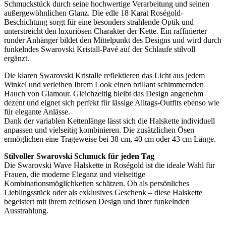
Schmuckstück durch seine hochwertige Verarbeitung und seinen
außergewöhnlichen Glanz. Die edle 18 Karat Roségold-
Beschichtung sorgt für eine besonders strahlende Optik und
unterstreicht den luxuriösen Charakter der Kette. Ein raffinierter
runder Anhänger bildet den Mittelpunkt des Designs und wird durch
funkelndes Swarovski Kristall-Pavé auf der Schlaufe stilvoll
ergänzt.
Die klaren Swarovski Kristalle reflektieren das Licht aus jedem
Winkel und verleihen Ihrem Look einen brillant schimmernden
Hauch von Glamour. Gleichzeitig bleibt das Design angenehm
dezent und eignet sich perfekt für lässige Alltags-Outfits ebenso wie
für elegante Anlässe.
Dank der variablen Kettenlänge lässt sich die Halskette individuell
anpassen und vielseitig kombinieren. Die zusätzlichen Ösen
ermöglichen eine Trageweise bei 38 cm, 40 cm oder 43 cm Länge.
Stilvoller Swarovski Schmuck für jeden Tag
Die Swarovski Wave Halskette in Roségold ist die ideale Wahl für
Frauen, die moderne Eleganz und vielseitige
Kombinationsmöglichkeiten schätzen. Ob als persönliches
Lieblingsstück oder als exklusives Geschenk – diese Halskette
begeistert mit ihrem zeitlosen Design und ihrer funkelnden
Ausstrahlung.