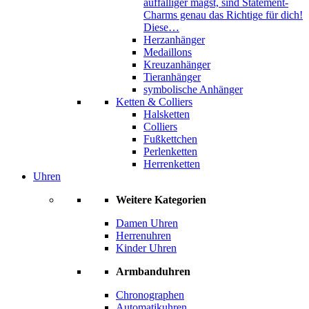
auffälliger magst, sind Statement-
Charms genau das Richtige für dich!
Diese…
Herzanhänger
Medaillons
Kreuzanhänger
Tieranhänger
symbolische Anhänger
Ketten & Colliers
Halsketten
Colliers
Fußkettchen
Perlenketten
Herrenketten
Uhren
Weitere Kategorien
Damen Uhren
Herrenuhren
Kinder Uhren
Armbanduhren
Chronographen
Automatikuhren