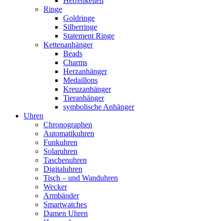
Herrenketten
Ringe
Goldringe
Silberringe
Statement Ringe
Kettenanhänger
Beads
Charms
Herzanhänger
Medaillons
Kreuzanhänger
Tieranhänger
symbolische Anhänger
Uhren
Chronographen
Automatikuhren
Funkuhren
Solaruhren
Taschenuhren
Digitaluhren
Tisch – und Wanduhren
Wecker
Armbänder
Smartwatches
Damen Uhren