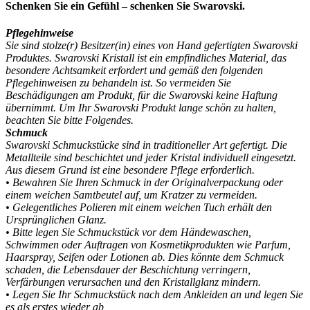
Schenken Sie ein Gefühl – schenken Sie Swarovski.
Pflegehinweise
Sie sind stolze(r) Besitzer(in) eines von Hand gefertigten Swarovski
Produktes. Swarovski Kristall ist ein empfindliches Material, das
besondere Achtsamkeit erfordert und gemäß den folgenden
Pflegehinweisen zu behandeln ist. So vermeiden Sie
Beschädigungen am Produkt, für die Swarovski keine Haftung
übernimmt. Um Ihr Swarovski Produkt lange schön zu halten,
beachten Sie bitte Folgendes.
Schmuck
Swarovski Schmuckstücke sind in traditioneller Art gefertigt. Die
Metallteile sind beschichtet und jeder Kristal individuell eingesetzt.
Aus diesem Grund ist eine besondere Pflege erforderlich.
• Bewahren Sie Ihren Schmuck in der Originalverpackung oder
einem weichen Samtbeutel auf, um Kratzer zu vermeiden.
• Gelegentliches Polieren mit einem weichen Tuch erhält den
Ursprünglichen Glanz.
• Bitte legen Sie Schmuckstück vor dem Händewaschen,
Schwimmen oder Auftragen von Kosmetikprodukten wie Parfum,
Haarspray, Seifen oder Lotionen ab. Dies könnte dem Schmuck
schaden, die Lebensdauer der Beschichtung verringern,
Verfärbungen verursachen und den Kristallglanz mindern.
• Legen Sie Ihr Schmuckstück nach dem Ankleiden an und legen Sie
es als erstes wieder ab,