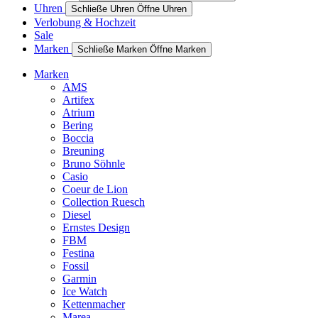
Uhren
Schließe Uhren
Öffne Uhren
Verlobung & Hochzeit
Sale
Marken
Schließe Marken
Öffne Marken
Marken
AMS
Artifex
Atrium
Bering
Boccia
Breuning
Bruno Söhnle
Casio
Coeur de Lion
Collection Ruesch
Diesel
Ernstes Design
FBM
Festina
Fossil
Garmin
Ice Watch
Kettenmacher
Marea