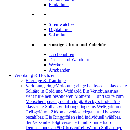
Funkuhren
Smartwatches
Digitaluhren
Solaruhren
sonstige Uhren und Zubehör
Taschenuhren
Tisch – und Wanduhren
Wecker
Armbänder
Verlobung & Hochzeit
Eheringe & Trauringe
Verlobungsringe
Verlobungsringe bei by-s — klassische
Solitäre in Gold und Weißgold Ein Verlobungsring
steht für einen besonderen Moment — und sollte zum
Menschen passen, der ihn trägt. Bei by-s finden Sie
klassische Solitär-Verlobungsringe aus Weißgold und
Gelbgold mit Zirkonia: zeitlos, elegant und bewusst
bezahlbar. Die Ringgrößen sind individuell wählbar,
der Versand erfolgt versichert und ist innerhalb
Deutschlands ab 80 € kostenfrei. Warum Solitärringe