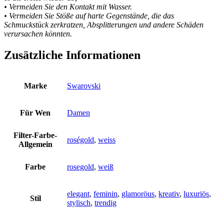
• Vermeiden Sie den Kontakt mit Wasser.
• Vermeiden Sie Stöße auf harte Gegenstände, die das
Schmuckstück zerkratzen, Absplitterungen und andere Schäden
verursachen könnten.
Zusätzliche Informationen
Marke
Swarovski
Für Wen
Damen
Filter-Farbe-
roségold
,
weiss
Allgemein
Farbe
rosegold
,
weiß
elegant
,
feminin
,
glamoröus
,
kreativ
,
luxuriös
,
Stil
stylisch
,
trendig