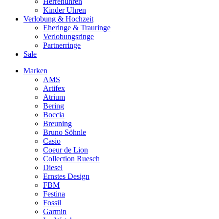
Herrenuhren
Kinder Uhren
Verlobung & Hochzeit
Eheringe & Trauringe
Verlobungsringe
Partnerringe
Sale
Marken
AMS
Artifex
Atrium
Bering
Boccia
Breuning
Bruno Söhnle
Casio
Coeur de Lion
Collection Ruesch
Diesel
Ernstes Design
FBM
Festina
Fossil
Garmin