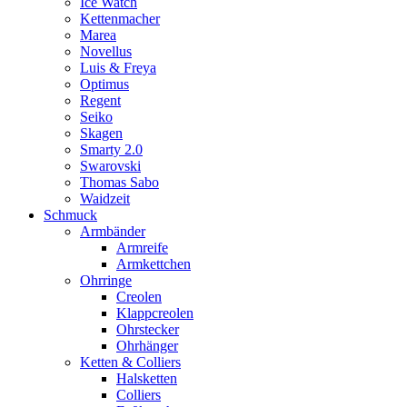
Ice Watch
Kettenmacher
Marea
Novellus
Luis & Freya
Optimus
Regent
Seiko
Skagen
Smarty 2.0
Swarovski
Thomas Sabo
Waidzeit
Schmuck
Armbänder
Armreife
Armkettchen
Ohrringe
Creolen
Klappcreolen
Ohrstecker
Ohrhänger
Ketten & Colliers
Halsketten
Colliers