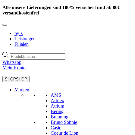
Zum
Alle unsere Lieferungen sind 100% versichert und ab 80€
Inhalt
versandkostenfrei
springen
by-s
Leistungen
Filialen
Products
search
Whatsapp
Mein Konto
SHOP
SHOP
Marken
AMS
Artifex
Atrium
Bering
Breuning
Bruno Söhnle
Casio
Coeur de Lion