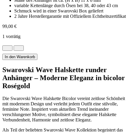
Maße des Anhänger ist ca. (H x B) 11 x 6 mm
variable Kettenlänge durch Ösen bei 38, 40 oder 43 cm
Schmuck wird in einer Swarovski Box geliefert
2 Jahre Herstellergarantie mit Offiziellem Echtheitszertifikat
99,00
€
1 vorrätig
Fantastische
Swarovski
Halskette
In den Warenkorb
runder
Anhänger
Swarovski Wave Halskette runder
Menge
Anhänger – Moderne Eleganz in bicolor
Roségold
Die Swarovski Wave Halskette Bicolor vereint zeitlose Schönheit
mit modernem Design und verleiht jedem Outfit eine stilvolle,
feminine Note. Inspiriert vom aktuellen Trend ineinander
verschlungener Motive, symbolisiert diese elegante Halskette
Verbundenheit, Harmonie und zeitlose Eleganz.
Als Teil der beliebten Swarovski Wave Kollektion begeistert das