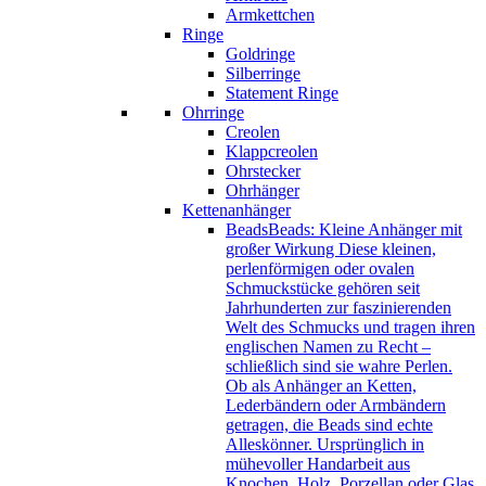
Armkettchen
Ringe
Goldringe
Silberringe
Statement Ringe
Ohrringe
Creolen
Klappcreolen
Ohrstecker
Ohrhänger
Kettenanhänger
Beads
Beads: Kleine Anhänger mit
großer Wirkung Diese kleinen,
perlenförmigen oder ovalen
Schmuckstücke gehören seit
Jahrhunderten zur faszinierenden
Welt des Schmucks und tragen ihren
englischen Namen zu Recht –
schließlich sind sie wahre Perlen.
Ob als Anhänger an Ketten,
Lederbändern oder Armbändern
getragen, die Beads sind echte
Alleskönner. Ursprünglich in
mühevoller Handarbeit aus
Knochen, Holz, Porzellan oder Glas