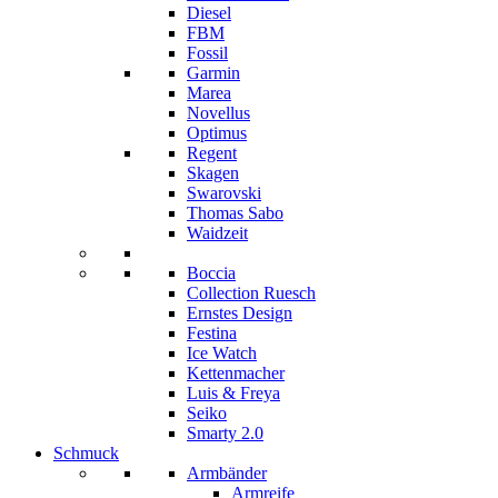
Diesel
FBM
Fossil
Garmin
Marea
Novellus
Optimus
Regent
Skagen
Swarovski
Thomas Sabo
Waidzeit
Boccia
Collection Ruesch
Ernstes Design
Festina
Ice Watch
Kettenmacher
Luis & Freya
Seiko
Smarty 2.0
Schmuck
Armbänder
Armreife