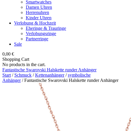
Smartwatches
Damen Uhren
Herrenuhren
Kinder Uhren
Verlobung & Hochzeit
Eheringe & Trauringe
Verlobungsringe
Partnerringe
Sale
0,00
€
Shopping Cart
No products in the cart.
Fantastische Swarovski Halskette runder Anhänger
Start
/
Schmuck
/
Kettenanhänger
/
symbolische
Anhänger
/ Fantastische Swarovski Halskette runder Anhänger