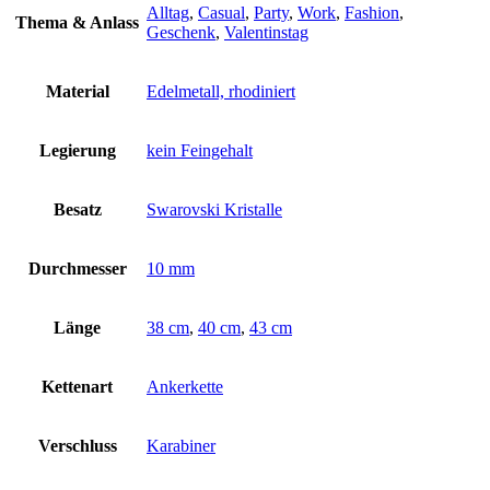
Alltag
,
Casual
,
Party
,
Work
,
Fashion
,
Thema & Anlass
Geschenk
,
Valentinstag
Material
Edelmetall, rhodiniert
Legierung
kein Feingehalt
Besatz
Swarovski Kristalle
Durchmesser
10 mm
Länge
38 cm
,
40 cm
,
43 cm
Kettenart
Ankerkette
Verschluss
Karabiner