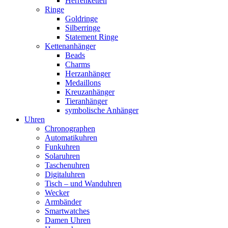
Herrenketten
Ringe
Goldringe
Silberringe
Statement Ringe
Kettenanhänger
Beads
Charms
Herzanhänger
Medaillons
Kreuzanhänger
Tieranhänger
symbolische Anhänger
Uhren
Chronographen
Automatikuhren
Funkuhren
Solaruhren
Taschenuhren
Digitaluhren
Tisch – und Wanduhren
Wecker
Armbänder
Smartwatches
Damen Uhren