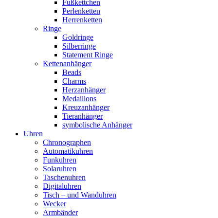
Fußkettchen
Perlenketten
Herrenketten
Ringe
Goldringe
Silberringe
Statement Ringe
Kettenanhänger
Beads
Charms
Herzanhänger
Medaillons
Kreuzanhänger
Tieranhänger
symbolische Anhänger
Uhren
Chronographen
Automatikuhren
Funkuhren
Solaruhren
Taschenuhren
Digitaluhren
Tisch – und Wanduhren
Wecker
Armbänder