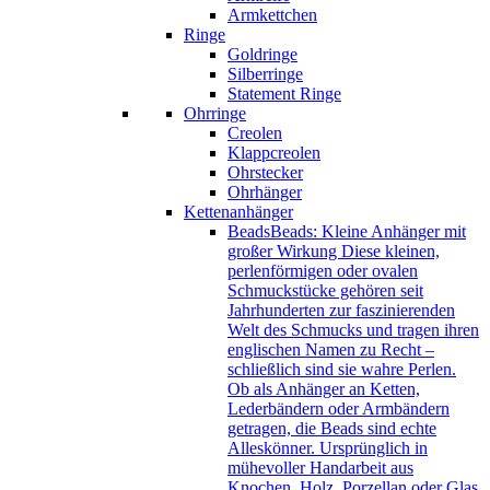
Armkettchen
Ringe
Goldringe
Silberringe
Statement Ringe
Ohrringe
Creolen
Klappcreolen
Ohrstecker
Ohrhänger
Kettenanhänger
Beads
Beads: Kleine Anhänger mit
großer Wirkung Diese kleinen,
perlenförmigen oder ovalen
Schmuckstücke gehören seit
Jahrhunderten zur faszinierenden
Welt des Schmucks und tragen ihren
englischen Namen zu Recht –
schließlich sind sie wahre Perlen.
Ob als Anhänger an Ketten,
Lederbändern oder Armbändern
getragen, die Beads sind echte
Alleskönner. Ursprünglich in
mühevoller Handarbeit aus
Knochen, Holz, Porzellan oder Glas