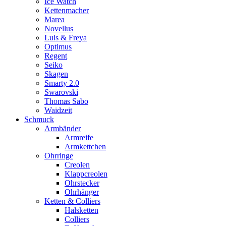
Ice Watch
Kettenmacher
Marea
Novellus
Luis & Freya
Optimus
Regent
Seiko
Skagen
Smarty 2.0
Swarovski
Thomas Sabo
Waidzeit
Schmuck
Armbänder
Armreife
Armkettchen
Ohrringe
Creolen
Klappcreolen
Ohrstecker
Ohrhänger
Ketten & Colliers
Halsketten
Colliers