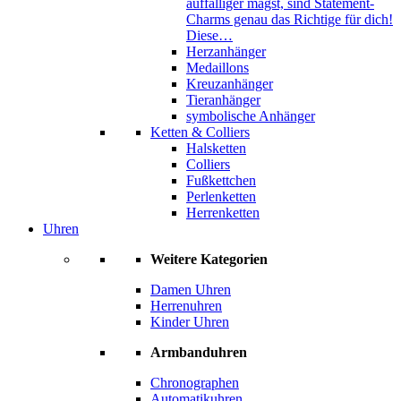
auffälliger magst, sind Statement-
Charms genau das Richtige für dich!
Diese…
Herzanhänger
Medaillons
Kreuzanhänger
Tieranhänger
symbolische Anhänger
Ketten & Colliers
Halsketten
Colliers
Fußkettchen
Perlenketten
Herrenketten
Uhren
Weitere Kategorien
Damen Uhren
Herrenuhren
Kinder Uhren
Armbanduhren
Chronographen
Automatikuhren