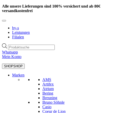
Zum
Alle unsere Lieferungen sind 100% versichert und ab 80€
Inhalt
versandkostenfrei
springen
by-s
Leistungen
Filialen
Products
search
Whatsapp
Mein Konto
SHOP
SHOP
Marken
AMS
Artifex
Atrium
Bering
Breuning
Bruno Söhnle
Casio
Coeur de Lion