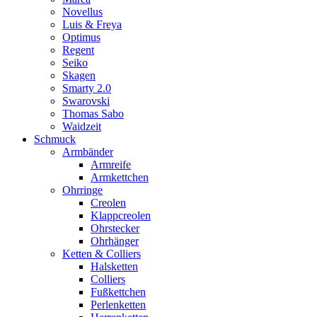
Novellus
Luis & Freya
Optimus
Regent
Seiko
Skagen
Smarty 2.0
Swarovski
Thomas Sabo
Waidzeit
Schmuck
Armbänder
Armreife
Armkettchen
Ohrringe
Creolen
Klappcreolen
Ohrstecker
Ohrhänger
Ketten & Colliers
Halsketten
Colliers
Fußkettchen
Perlenketten