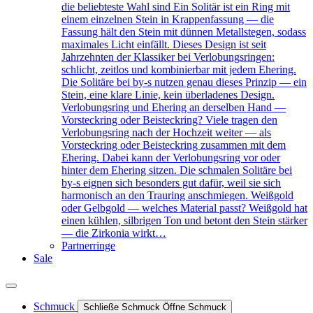
die beliebteste Wahl sind Ein Solitär ist ein Ring mit
einem einzelnen Stein in Krappenfassung — die
Fassung hält den Stein mit dünnen Metallstegen, sodass
maximales Licht einfällt. Dieses Design ist seit
Jahrzehnten der Klassiker bei Verlobungsringen:
schlicht, zeitlos und kombinierbar mit jedem Ehering.
Die Solitäre bei by-s nutzen genau dieses Prinzip — ein
Stein, eine klare Linie, kein überladenes Design.
Verlobungsring und Ehering an derselben Hand —
Vorsteckring oder Beisteckring? Viele tragen den
Verlobungsring nach der Hochzeit weiter — als
Vorsteckring oder Beisteckring zusammen mit dem
Ehering. Dabei kann der Verlobungsring vor oder
hinter dem Ehering sitzen. Die schmalen Solitäre bei
by-s eignen sich besonders gut dafür, weil sie sich
harmonisch an den Trauring anschmiegen. Weißgold
oder Gelbgold — welches Material passt? Weißgold hat
einen kühlen, silbrigen Ton und betont den Stein stärker
— die Zirkonia wirkt…
Partnerringe
Sale
Schmuck
Schließe Schmuck
Öffne Schmuck