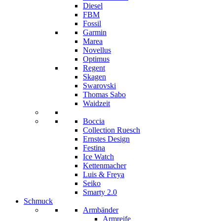
Diesel
FBM
Fossil
Garmin
Marea
Novellus
Optimus
Regent
Skagen
Swarovski
Thomas Sabo
Waidzeit
Boccia
Collection Ruesch
Ernstes Design
Festina
Ice Watch
Kettenmacher
Luis & Freya
Seiko
Smarty 2.0
Schmuck
Armbänder
Armreife