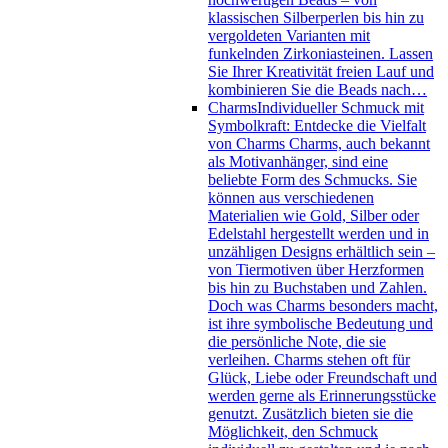
klassischen Silberperlen bis hin zu
vergoldeten Varianten mit
funkelnden Zirkoniasteinen. Lassen
Sie Ihrer Kreativität freien Lauf und
kombinieren Sie die Beads nach…
Charms
Individueller Schmuck mit
Symbolkraft: Entdecke die Vielfalt
von Charms Charms, auch bekannt
als Motivanhänger, sind eine
beliebte Form des Schmucks. Sie
können aus verschiedenen
Materialien wie Gold, Silber oder
Edelstahl hergestellt werden und in
unzähligen Designs erhältlich sein –
von Tiermotiven über Herzformen
bis hin zu Buchstaben und Zahlen.
Doch was Charms besonders macht,
ist ihre symbolische Bedeutung und
die persönliche Note, die sie
verleihen. Charms stehen oft für
Glück, Liebe oder Freundschaft und
werden gerne als Erinnerungsstücke
genutzt. Zusätzlich bieten sie die
Möglichkeit, den Schmuck