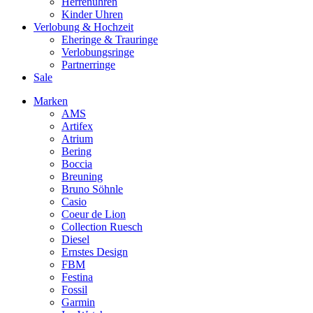
Herrenuhren
Kinder Uhren
Verlobung & Hochzeit
Eheringe & Trauringe
Verlobungsringe
Partnerringe
Sale
Marken
AMS
Artifex
Atrium
Bering
Boccia
Breuning
Bruno Söhnle
Casio
Coeur de Lion
Collection Ruesch
Diesel
Ernstes Design
FBM
Festina
Fossil
Garmin