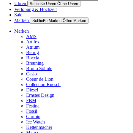
Uhren
Schließe Uhren
Öffne Uhren
Verlobung & Hochzeit
Sale
Marken
Schließe Marken
Öffne Marken
Marken
AMS
Artifex
Atrium
Bering
Boccia
Breuning
Bruno Söhnle
Casio
Coeur de Lion
Collection Ruesch
Diesel
Ernstes Design
FBM
Festina
Fossil
Garmin
Ice Watch
Kettenmacher
Marea