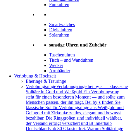
Funkuhren
Smartwatches
Digitaluhren
Solaruhren
sonstige Uhren und Zubehör
Taschenuhren
Tisch – und Wanduhren
Wecker
Armbänder
Verlobung & Hochzeit
Eheringe & Trauringe
Verlobungsringe
Verlobungsringe bei by-s — klassische
Solitäre in Gold und Weißgold Ein Verlobungsring
steht für einen besonderen Moment — und sollte zum
Menschen passen, der ihn trägt. Bei by-s finden Sie
klassische Solitär-Verlobungsringe aus Weißgold und
Gelbgold mit Zirkonia: zeitlos, elegant und bewusst
bezahlbar. Die Ringgrößen sind individuell wählbar,
der Versand erfolgt versichert und ist innerhalb
Deutschlands ab 80 € kostenfrei. Warum Solitärringe