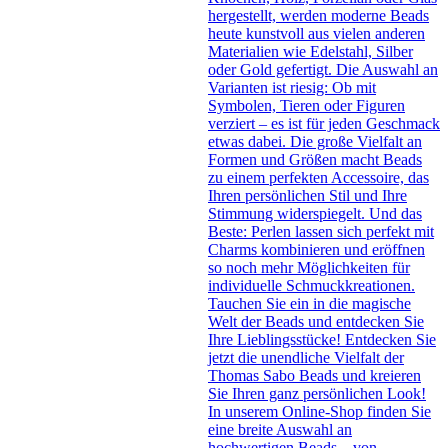
hergestellt, werden moderne Beads
heute kunstvoll aus vielen anderen
Materialien wie Edelstahl, Silber
oder Gold gefertigt. Die Auswahl an
Varianten ist riesig: Ob mit
Symbolen, Tieren oder Figuren
verziert – es ist für jeden Geschmack
etwas dabei. Die große Vielfalt an
Formen und Größen macht Beads
zu einem perfekten Accessoire, das
Ihren persönlichen Stil und Ihre
Stimmung widerspiegelt. Und das
Beste: Perlen lassen sich perfekt mit
Charms kombinieren und eröffnen
so noch mehr Möglichkeiten für
individuelle Schmuckkreationen.
Tauchen Sie ein in die magische
Welt der Beads und entdecken Sie
Ihre Lieblingsstücke! Entdecken Sie
jetzt die unendliche Vielfalt der
Thomas Sabo Beads und kreieren
Sie Ihren ganz persönlichen Look!
In unserem Online-Shop finden Sie
eine breite Auswahl an
hochwertigen Beads – von