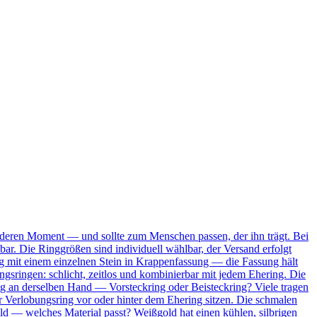
onderen Moment — und sollte zum Menschen passen, der ihn trägt. Bei
bar. Die Ringgrößen sind individuell wählbar, der Versand erfolgt
Ring mit einem einzelnen Stein in Krappenfassung — die Fassung hält
ungsringen: schlicht, zeitlos und kombinierbar mit jedem Ehering. Die
ing an derselben Hand — Vorsteckring oder Beisteckring? Viele tragen
 Verlobungsring vor oder hinter dem Ehering sitzen. Die schmalen
ld — welches Material passt? Weißgold hat einen kühlen, silbrigen