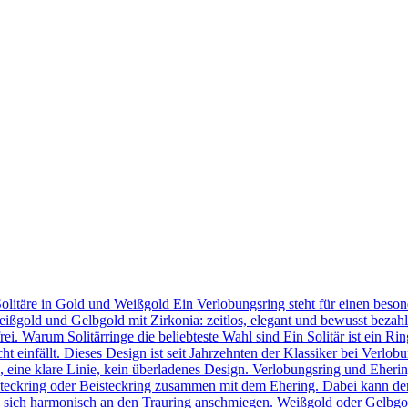
Solitäre in Gold und Weißgold Ein Verlobungsring steht für einen bes
eißgold und Gelbgold mit Zirkonia: zeitlos, elegant und bewusst bezahl
frei. Warum Solitärringe die beliebteste Wahl sind Ein Solitär ist ein 
t einfällt. Dieses Design ist seit Jahrzehnten der Klassiker bei Verlob
in, eine klare Linie, kein überladenes Design. Verlobungsring und Eher
teckring oder Beisteckring zusammen mit dem Ehering. Dabei kann der
 sie sich harmonisch an den Trauring anschmiegen. Weißgold oder Gelbgo