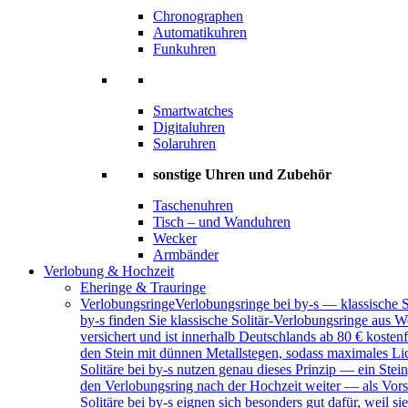
Chronographen
Automatikuhren
Funkuhren
Smartwatches
Digitaluhren
Solaruhren
sonstige Uhren und Zubehör
Taschenuhren
Tisch – und Wanduhren
Wecker
Armbänder
Verlobung & Hochzeit
Eheringe & Trauringe
Verlobungsringe
Verlobungsringe bei by-s — klassische 
by-s finden Sie klassische Solitär-Verlobungsringe aus W
versichert und ist innerhalb Deutschlands ab 80 € kosten
den Stein mit dünnen Metallstegen, sodass maximales Lich
Solitäre bei by-s nutzen genau dieses Prinzip — ein Ste
den Verlobungsring nach der Hochzeit weiter — als Vors
Solitäre bei by-s eignen sich besonders gut dafür, weil