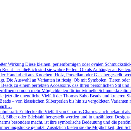
ßer Wirkung Diese kleinen, perlenförmigen oder ovalen Schmuckstücke
 Recht – schließlich sind sie wahre Perlen. Ob als Anhänger an Kette
ler Handarbeit aus Knochen, Holz, Porzellan oder Glas hergestellt, we
tigt. Die Auswahl an Varianten ist riesig: Ob mit Symbolen, Tieren oder
Beads zu einem perfekten Accessoire, das Ihren persönlichen Stil und 
röffnen so noch mehr Möglichkeiten für individuelle Schmuckkreation
Sie jetzt die unendliche Vielfalt der Thomas Sabo Beads und kreieren 
eads – von klassischen Silberperlen bis hin zu vergoldeten Varianten mi
 nach…
mbolkraft: Entdecke die Vielfalt von Charms Charms, auch bekannt als
d, Silber oder Edelstahl hergestellt werden und in unzähligen Designs 
ms besonders macht, ist ihre symbolische Bedeutung und die persönlic
nnerungsstücke genutzt. Zusätzlich bieten sie die Möglichkeit, den Sc