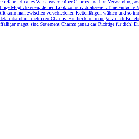
r erfährst du alles Wissenswerte über Charms und ihre Verwendungsmö
hlige Möglichkeiten, deinen Look zu individualisieren. Eine einfache 
fit kann man zwischen verschiedenen Kettenlängen wählen und so immer
ettelarmband mit mehreren Charms: Hierbei kann man ganz nach Belie
ffälliger magst, sind Statement-Charms genau das Richtige für dich! 