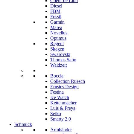
Coeur de Lion
Diesel
FBM
Fossil
Garmin
Marea
Novellus
Optimus
Regent
Skagen
Swarovski
Thomas Sabo
Waidzeit
Boccia
Collection Ruesch
Ernstes Design
Festina
Ice Watch
Kettenmacher
Luis & Freya
Seiko
Smarty 2.0
Schmuck
Armbänder