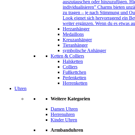
auszutauschen oder hinzuzufügen. Hie
individualisieren” Charms bieten unzä
zu tragen – je nach Stimmung und Out
Look eignet sich hervorragend ein B
weiter ergänzen. Wenn du es etwas au
Herzanhänger
Medaillons
Kreuzanhänger
Tieranhänger
symbolische Anhänger
Ketten & Colliers
Halsketten
Colliers
Fußkettchen
Perlenketten
Herrenketten
Uhren
Weitere Kategorien
Damen Uhren
Herrenuhren
Kinder Uhren
Armbanduhren