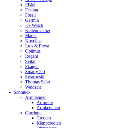
FBM
Festina
Fossil
Garmin
Ice Watch
Kettenmacher
Marea
Novellus
Luis & Freya
Optimus
Regent
Seiko
Skagen
Smarty 2.0
Swarovski
Thomas Sabo
Waidzeit
Schmuck
Armbänder
Armreife
Armkettchen
Ohrringe
Creolen
Klappcreolen