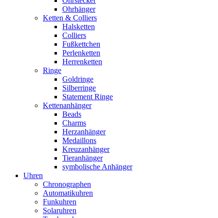
Ohrstecker
Ohrhänger
Ketten & Colliers
Halsketten
Colliers
Fußkettchen
Perlenketten
Herrenketten
Ringe
Goldringe
Silberringe
Statement Ringe
Kettenanhänger
Beads
Charms
Herzanhänger
Medaillons
Kreuzanhänger
Tieranhänger
symbolische Anhänger
Uhren
Chronographen
Automatikuhren
Funkuhren
Solaruhren