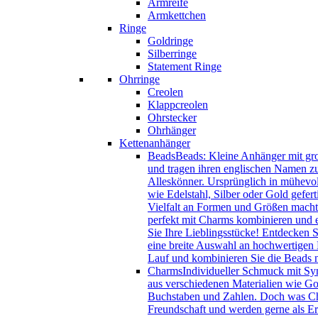
Armreife
Armkettchen
Ringe
Goldringe
Silberringe
Statement Ringe
Ohrringe
Creolen
Klappcreolen
Ohrstecker
Ohrhänger
Kettenanhänger
Beads
Beads: Kleine Anhänger mit gro
und tragen ihren englischen Namen zu
Alleskönner. Ursprünglich in mühevol
wie Edelstahl, Silber oder Gold gefer
Vielfalt an Formen und Größen macht 
perfekt mit Charms kombinieren und e
Sie Ihre Lieblingsstücke! Entdecken 
eine breite Auswahl an hochwertigen B
Lauf und kombinieren Sie die Beads
Charms
Individueller Schmuck mit Sy
aus verschiedenen Materialien wie Gol
Buchstaben und Zahlen. Doch was Char
Freundschaft und werden gerne als Eri