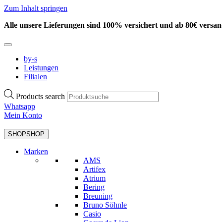
Zum Inhalt springen
Alle unsere Lieferungen sind 100% versichert und ab 80€ versan
by-s
Leistungen
Filialen
Products search
Whatsapp
Mein Konto
SHOP
SHOP
Marken
AMS
Artifex
Atrium
Bering
Breuning
Bruno Söhnle
Casio