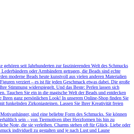
 gehören seit Jahrhunderten zur faszinierenden Welt des Schmucks
n, Lederbändern oder Armbändern getragen, die Beads sind echte
rden moderne Beads heute kunstvoll aus vielen anderen Materialien
 Figuren verziert – es ist für jeden Geschmack etwas dabei. Die große
Ihre Stimmung widerspiegelt. Und das Beste: Perlen lassen sich
en. Tauchen Sie ein in die magische Welt der Beads und entdecken
Sie Ihren ganz persönlichen Look! In unserem Online-Shop finden Sie
t funkelnden Zirkoniasteinen. Lassen Sie Ihrer Kreativität freien
 Motivanhänger, sind eine beliebte Form des Schmucks. Sie können
erhältlich sein – von Tiermotiven über Herzformen bis hin zu
he Note, die sie verleihen. Charms stehen oft für Glück, Liebe oder
hmuck individuell zu gestalten und je nach Lust und Laune