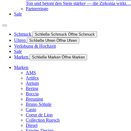
Ton und betont den Stein stärker — die Zirkonia wirkt…
Partnerringe
Sale
Schmuck
Schließe Schmuck
Öffne Schmuck
Uhren
Schließe Uhren
Öffne Uhren
Verlobung & Hochzeit
Sale
Marken
Schließe Marken
Öffne Marken
Marken
AMS
Artifex
Atrium
Bering
Boccia
Breuning
Bruno Söhnle
Casio
Coeur de Lion
Collection Ruesch
Diesel
Ernstes Design