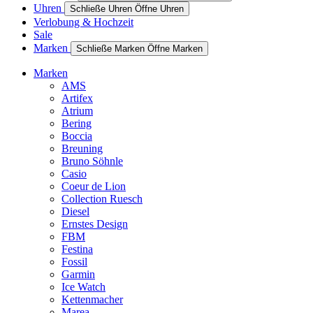
Uhren
Schließe Uhren
Öffne Uhren
Verlobung & Hochzeit
Sale
Marken
Schließe Marken
Öffne Marken
Marken
AMS
Artifex
Atrium
Bering
Boccia
Breuning
Bruno Söhnle
Casio
Coeur de Lion
Collection Ruesch
Diesel
Ernstes Design
FBM
Festina
Fossil
Garmin
Ice Watch
Kettenmacher
Marea