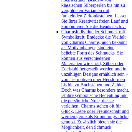
klassischen Silberperlen bis hin zu
vergoldeten Varianten mit
funkelnden Zirkoniasteinen. Lassen
Sie Ihrer Kreativität freien Lauf und
kombinieren Sie die Beads nach…
Charms
Individueller Schmuck mit
Symbolkraft: Entdecke die Vielfalt
von Charms Charms, auch bekannt
als Motivanhänger, sind eine
beliebte Form des Schmucks. Sie
können aus verschiedenen
Materialien wie Gold, Silber oder
Edelstahl hergestellt werden und in
unzähligen Designs erhältlich sein –
von Tiermotiven über Herzformen
bis hin zu Buchstaben und Zahlen.
Doch was Charms besonders macht,
ist ihre symbolische Bedeutung und
die persönliche Note, die sie
verleihen. Charms stehen oft für
Glück, Liebe oder Freundschaft und
werden gerne als Erinnerungsstücke
genutzt. Zusätzlich bieten sie die
Möglichkeit, den Schmuck