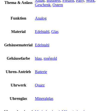
Alltag
,
Business
,
Freizeit
,
Party
,
Work
,
Thema & Anlass
Geschenk
,
Ostern
Funktion
Analog
Material
Edelstahl
,
Glas
Gehäusematerial
Edelstahl
Gehäusefarbe
blau
,
roségold
Uhren-Antrieb
Batterie
Uhrwerk
Quarz
Uhrenglas
Mineralglas