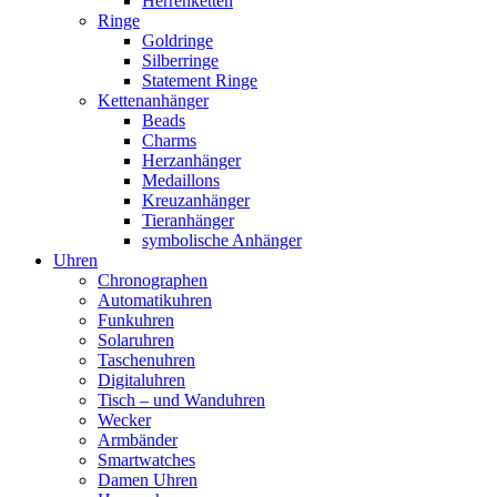
Herrenketten
Ringe
Goldringe
Silberringe
Statement Ringe
Kettenanhänger
Beads
Charms
Herzanhänger
Medaillons
Kreuzanhänger
Tieranhänger
symbolische Anhänger
Uhren
Chronographen
Automatikuhren
Funkuhren
Solaruhren
Taschenuhren
Digitaluhren
Tisch – und Wanduhren
Wecker
Armbänder
Smartwatches
Damen Uhren