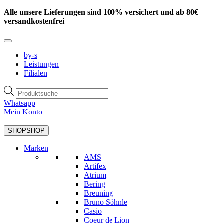
Zum
Alle unsere Lieferungen sind 100% versichert und ab 80€
Inhalt
versandkostenfrei
springen
by-s
Leistungen
Filialen
Products
search
Whatsapp
Mein Konto
SHOP
SHOP
Marken
AMS
Artifex
Atrium
Bering
Breuning
Bruno Söhnle
Casio
Coeur de Lion