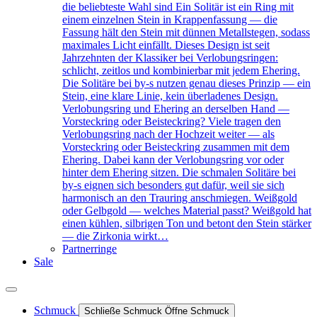
die beliebteste Wahl sind Ein Solitär ist ein Ring mit
einem einzelnen Stein in Krappenfassung — die
Fassung hält den Stein mit dünnen Metallstegen, sodass
maximales Licht einfällt. Dieses Design ist seit
Jahrzehnten der Klassiker bei Verlobungsringen:
schlicht, zeitlos und kombinierbar mit jedem Ehering.
Die Solitäre bei by-s nutzen genau dieses Prinzip — ein
Stein, eine klare Linie, kein überladenes Design.
Verlobungsring und Ehering an derselben Hand —
Vorsteckring oder Beisteckring? Viele tragen den
Verlobungsring nach der Hochzeit weiter — als
Vorsteckring oder Beisteckring zusammen mit dem
Ehering. Dabei kann der Verlobungsring vor oder
hinter dem Ehering sitzen. Die schmalen Solitäre bei
by-s eignen sich besonders gut dafür, weil sie sich
harmonisch an den Trauring anschmiegen. Weißgold
oder Gelbgold — welches Material passt? Weißgold hat
einen kühlen, silbrigen Ton und betont den Stein stärker
— die Zirkonia wirkt…
Partnerringe
Sale
Schmuck
Schließe Schmuck
Öffne Schmuck