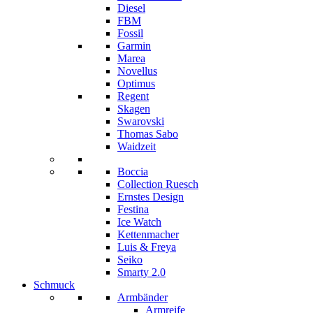
Diesel
FBM
Fossil
Garmin
Marea
Novellus
Optimus
Regent
Skagen
Swarovski
Thomas Sabo
Waidzeit
Boccia
Collection Ruesch
Ernstes Design
Festina
Ice Watch
Kettenmacher
Luis & Freya
Seiko
Smarty 2.0
Schmuck
Armbänder
Armreife