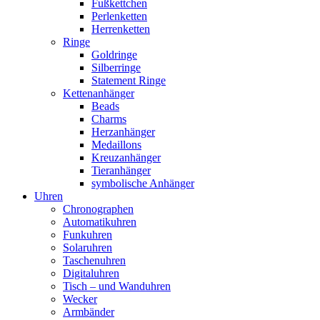
Fußkettchen
Perlenketten
Herrenketten
Ringe
Goldringe
Silberringe
Statement Ringe
Kettenanhänger
Beads
Charms
Herzanhänger
Medaillons
Kreuzanhänger
Tieranhänger
symbolische Anhänger
Uhren
Chronographen
Automatikuhren
Funkuhren
Solaruhren
Taschenuhren
Digitaluhren
Tisch – und Wanduhren
Wecker
Armbänder