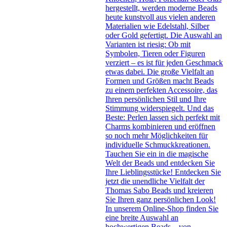
hergestellt, werden moderne Beads
heute kunstvoll aus vielen anderen
Materialien wie Edelstahl, Silber
oder Gold gefertigt. Die Auswahl an
Varianten ist riesig: Ob mit
Symbolen, Tieren oder Figuren
verziert – es ist für jeden Geschmack
etwas dabei. Die große Vielfalt an
Formen und Größen macht Beads
zu einem perfekten Accessoire, das
Ihren persönlichen Stil und Ihre
Stimmung widerspiegelt. Und das
Beste: Perlen lassen sich perfekt mit
Charms kombinieren und eröffnen
so noch mehr Möglichkeiten für
individuelle Schmuckkreationen.
Tauchen Sie ein in die magische
Welt der Beads und entdecken Sie
Ihre Lieblingsstücke! Entdecken Sie
jetzt die unendliche Vielfalt der
Thomas Sabo Beads und kreieren
Sie Ihren ganz persönlichen Look!
In unserem Online-Shop finden Sie
eine breite Auswahl an
hochwertigen Beads – von