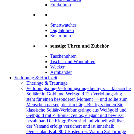
Funkuhren
Smartwatches
Digitaluhren
Solaruhren
sonstige Uhren und Zubehör
Taschenuhren
Tisch – und Wanduhren
Wecker
Armbänder
Verlobung & Hochzeit
Eheringe & Trauringe
Verlobungsringe
Verlobungsringe bei by-s — klassische
Solitäre in Gold und Weißgold Ein Verlobungsring
steht für einen besonderen Moment — und sollte zum
Menschen passen, der ihn trägt. Bei by-s finden Sie
klassische Solitär-Verlobungsringe aus Weißgold und
Gelbgold mit Zirkonia: zeitlos, elegant und bewusst
bezahlbar. Die Ringgrößen sind individuell wählbar,
der Versand erfolgt versichert und ist innerhalb
Deutschlands ab 80 € kostenfrei. Warum Solitärringe