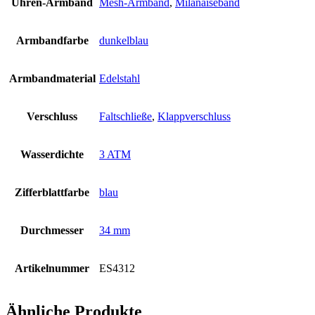
Uhren-Armband
Mesh-Armband
,
Milanaiseband
Armbandfarbe
dunkelblau
Armbandmaterial
Edelstahl
Verschluss
Faltschließe
,
Klappverschluss
Wasserdichte
3 ATM
Zifferblattfarbe
blau
Durchmesser
34 mm
Artikelnummer
ES4312
Ähnliche Produkte