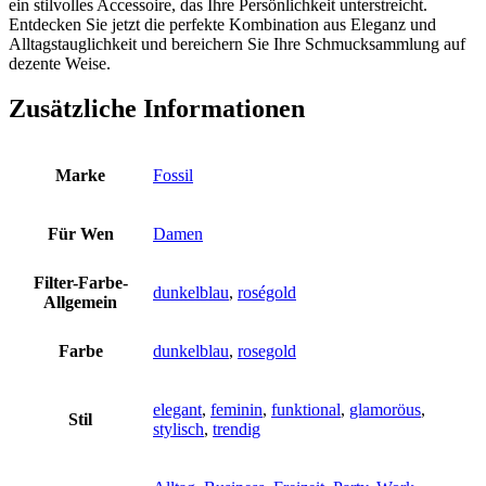
ein stilvolles Accessoire, das Ihre Persönlichkeit unterstreicht.
Entdecken Sie jetzt die perfekte Kombination aus Eleganz und
Alltagstauglichkeit und bereichern Sie Ihre Schmucksammlung auf
dezente Weise.
Zusätzliche Informationen
Marke
Fossil
Für Wen
Damen
Filter-Farbe-
dunkelblau
,
roségold
Allgemein
Farbe
dunkelblau
,
rosegold
elegant
,
feminin
,
funktional
,
glamoröus
,
Stil
stylisch
,
trendig