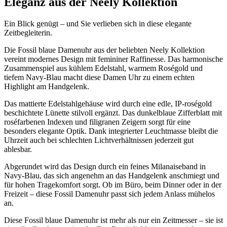
Eleganz aus der Neely Kollektion
Design
Menge
Ein Blick genügt – und Sie verlieben sich in diese elegante
Zeitbegleiterin.
Die Fossil blaue Damenuhr aus der beliebten Neely Kollektion
vereint modernes Design mit femininer Raffinesse. Das harmonische
Zusammenspiel aus kühlem Edelstahl, warmem Roségold und
tiefem Navy-Blau macht diese Damen Uhr zu einem echten
Highlight am Handgelenk.
Das mattierte Edelstahlgehäuse wird durch eine edle, IP-roségold
beschichtete Lünette stilvoll ergänzt. Das dunkelblaue Zifferblatt mit
roséfarbenen Indexen und filigranen Zeigern sorgt für eine
besonders elegante Optik. Dank integrierter Leuchtmasse bleibt die
Uhrzeit auch bei schlechten Lichtverhältnissen jederzeit gut
ablesbar.
Abgerundet wird das Design durch ein feines Milanaiseband in
Navy-Blau, das sich angenehm an das Handgelenk anschmiegt und
für hohen Tragekomfort sorgt. Ob im Büro, beim Dinner oder in der
Freizeit – diese Fossil Damenuhr passt sich jedem Anlass mühelos
an.
Diese Fossil blaue Damenuhr ist mehr als nur ein Zeitmesser – sie ist