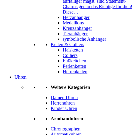
auffälliger magst, sind Statement-
Charms genau das Richtige für dich!
Diese…
Herzanhänger
Medaillons
Kreuzanhänger
Tieranhänger
symbolische Anhänger
Ketten & Colliers
Halsketten
Colliers
Fußkettchen
Perlenketten
Herrenketten
Uhren
Weitere Kategorien
Damen Uhren
Herrenuhren
Kinder Uhren
Armbanduhren
Chronographen
Automatikuhren