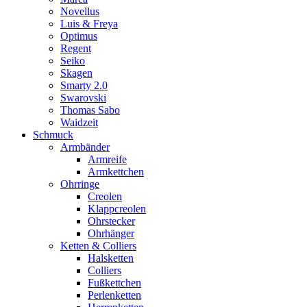
Novellus
Luis & Freya
Optimus
Regent
Seiko
Skagen
Smarty 2.0
Swarovski
Thomas Sabo
Waidzeit
Schmuck
Armbänder
Armreife
Armkettchen
Ohrringe
Creolen
Klappcreolen
Ohrstecker
Ohrhänger
Ketten & Colliers
Halsketten
Colliers
Fußkettchen
Perlenketten