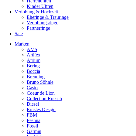
Herrenuhren
Kinder Uhren
Verlobung & Hochzeit
Eheringe & Trauringe
Verlobungsringe
Partnerringe
Sale
Marken
AMS
Artifex
Atrium
Bering
Boccia
Breuning
Bruno Söhnle
Casio
Coeur de Lion
Collection Ruesch
Diesel
Ernstes Design
FBM
Festina
Fossil
Garmin