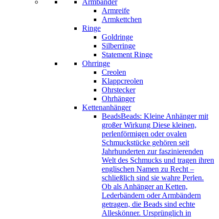
Armbänder
Armreife
Armkettchen
Ringe
Goldringe
Silberringe
Statement Ringe
Ohrringe
Creolen
Klappcreolen
Ohrstecker
Ohrhänger
Kettenanhänger
Beads
Beads: Kleine Anhänger mit
großer Wirkung Diese kleinen,
perlenförmigen oder ovalen
Schmuckstücke gehören seit
Jahrhunderten zur faszinierenden
Welt des Schmucks und tragen ihren
englischen Namen zu Recht –
schließlich sind sie wahre Perlen.
Ob als Anhänger an Ketten,
Lederbändern oder Armbändern
getragen, die Beads sind echte
Alleskönner. Ursprünglich in