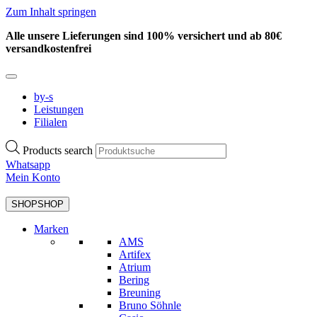
Zum Inhalt springen
Alle unsere Lieferungen sind 100% versichert und ab 80€
versandkostenfrei
by-s
Leistungen
Filialen
Products search
Whatsapp
Mein Konto
SHOP
SHOP
Marken
AMS
Artifex
Atrium
Bering
Breuning
Bruno Söhnle