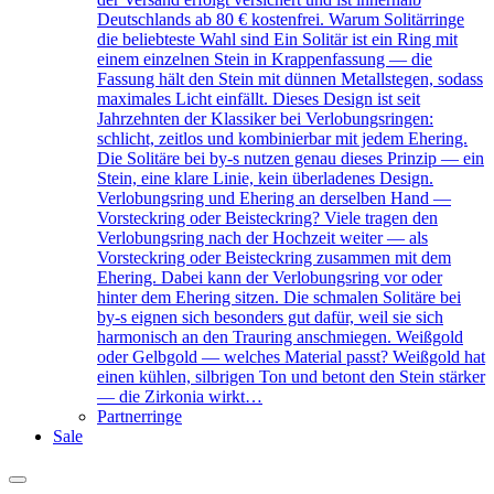
Deutschlands ab 80 € kostenfrei. Warum Solitärringe
die beliebteste Wahl sind Ein Solitär ist ein Ring mit
einem einzelnen Stein in Krappenfassung — die
Fassung hält den Stein mit dünnen Metallstegen, sodass
maximales Licht einfällt. Dieses Design ist seit
Jahrzehnten der Klassiker bei Verlobungsringen:
schlicht, zeitlos und kombinierbar mit jedem Ehering.
Die Solitäre bei by-s nutzen genau dieses Prinzip — ein
Stein, eine klare Linie, kein überladenes Design.
Verlobungsring und Ehering an derselben Hand —
Vorsteckring oder Beisteckring? Viele tragen den
Verlobungsring nach der Hochzeit weiter — als
Vorsteckring oder Beisteckring zusammen mit dem
Ehering. Dabei kann der Verlobungsring vor oder
hinter dem Ehering sitzen. Die schmalen Solitäre bei
by-s eignen sich besonders gut dafür, weil sie sich
harmonisch an den Trauring anschmiegen. Weißgold
oder Gelbgold — welches Material passt? Weißgold hat
einen kühlen, silbrigen Ton und betont den Stein stärker
— die Zirkonia wirkt…
Partnerringe
Sale