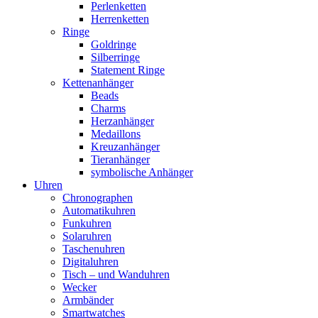
Perlenketten
Herrenketten
Ringe
Goldringe
Silberringe
Statement Ringe
Kettenanhänger
Beads
Charms
Herzanhänger
Medaillons
Kreuzanhänger
Tieranhänger
symbolische Anhänger
Uhren
Chronographen
Automatikuhren
Funkuhren
Solaruhren
Taschenuhren
Digitaluhren
Tisch – und Wanduhren
Wecker
Armbänder
Smartwatches