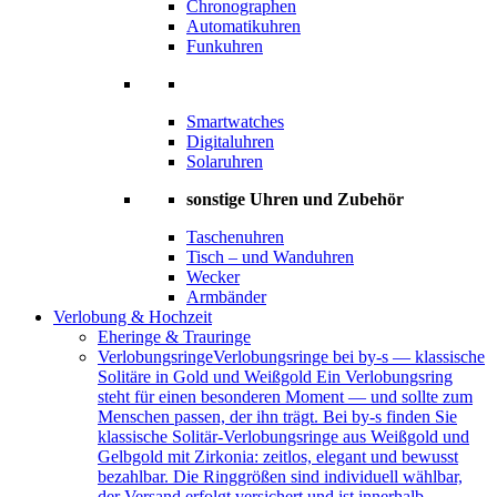
Chronographen
Automatikuhren
Funkuhren
Smartwatches
Digitaluhren
Solaruhren
sonstige Uhren und Zubehör
Taschenuhren
Tisch – und Wanduhren
Wecker
Armbänder
Verlobung & Hochzeit
Eheringe & Trauringe
Verlobungsringe
Verlobungsringe bei by-s — klassische
Solitäre in Gold und Weißgold Ein Verlobungsring
steht für einen besonderen Moment — und sollte zum
Menschen passen, der ihn trägt. Bei by-s finden Sie
klassische Solitär-Verlobungsringe aus Weißgold und
Gelbgold mit Zirkonia: zeitlos, elegant und bewusst
bezahlbar. Die Ringgrößen sind individuell wählbar,
der Versand erfolgt versichert und ist innerhalb