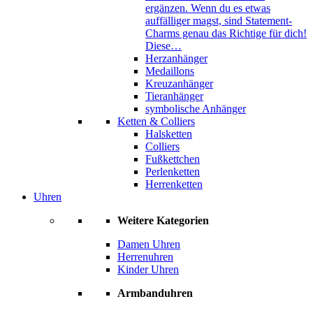
ergänzen. Wenn du es etwas
auffälliger magst, sind Statement-
Charms genau das Richtige für dich!
Diese…
Herzanhänger
Medaillons
Kreuzanhänger
Tieranhänger
symbolische Anhänger
Ketten & Colliers
Halsketten
Colliers
Fußkettchen
Perlenketten
Herrenketten
Uhren
Weitere Kategorien
Damen Uhren
Herrenuhren
Kinder Uhren
Armbanduhren