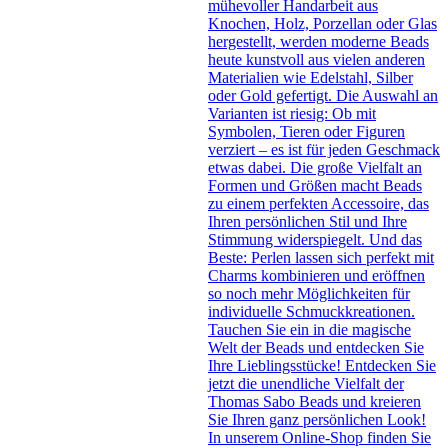
mühevoller Handarbeit aus
Knochen, Holz, Porzellan oder Glas
hergestellt, werden moderne Beads
heute kunstvoll aus vielen anderen
Materialien wie Edelstahl, Silber
oder Gold gefertigt. Die Auswahl an
Varianten ist riesig: Ob mit
Symbolen, Tieren oder Figuren
verziert – es ist für jeden Geschmack
etwas dabei. Die große Vielfalt an
Formen und Größen macht Beads
zu einem perfekten Accessoire, das
Ihren persönlichen Stil und Ihre
Stimmung widerspiegelt. Und das
Beste: Perlen lassen sich perfekt mit
Charms kombinieren und eröffnen
so noch mehr Möglichkeiten für
individuelle Schmuckkreationen.
Tauchen Sie ein in die magische
Welt der Beads und entdecken Sie
Ihre Lieblingsstücke! Entdecken Sie
jetzt die unendliche Vielfalt der
Thomas Sabo Beads und kreieren
Sie Ihren ganz persönlichen Look!
In unserem Online-Shop finden Sie