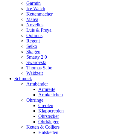
Garmin
Ice Watch
Kettenmacher
Marea
Novellus
Luis & Freya
Optimus
Regent
Seiko
Skagen
Smarty 2.0
Swarovski
Thomas Sabo
Waidzeit
Schmuck
Armbänder
Armreife
Armkettchen
Ohrringe
Creolen
Klappcreolen
Ohrstecker
Ohrhänger
Ketten & Colliers
Halsketten