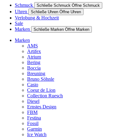
Schmuck
Schließe Schmuck
Öffne Schmuck
Uhren
Schließe Uhren
Öffne Uhren
Verlobung & Hochzeit
Sale
Marken
Schließe Marken
Öffne Marken
Marken
AMS
Artifex
Atrium
Bering
Boccia
Breuning
Bruno Söhnle
Casio
Coeur de Lion
Collection Ruesch
Diesel
Ernstes Design
FBM
Festina
Fossil
Garmin
Ice Watch