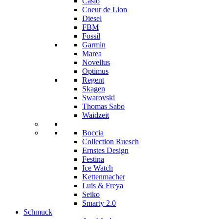
Casio
Coeur de Lion
Diesel
FBM
Fossil
Garmin
Marea
Novellus
Optimus
Regent
Skagen
Swarovski
Thomas Sabo
Waidzeit
Boccia
Collection Ruesch
Ernstes Design
Festina
Ice Watch
Kettenmacher
Luis & Freya
Seiko
Smarty 2.0
Schmuck