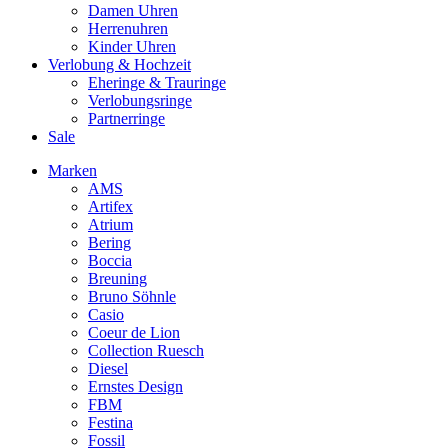
Damen Uhren
Herrenuhren
Kinder Uhren
Verlobung & Hochzeit
Eheringe & Trauringe
Verlobungsringe
Partnerringe
Sale
Marken
AMS
Artifex
Atrium
Bering
Boccia
Breuning
Bruno Söhnle
Casio
Coeur de Lion
Collection Ruesch
Diesel
Ernstes Design
FBM
Festina
Fossil