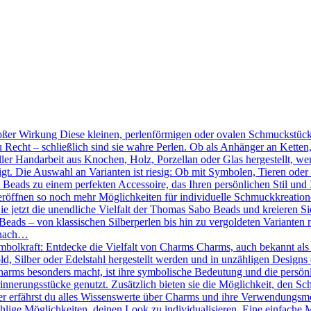
ßer Wirkung Diese kleinen, perlenförmigen oder ovalen Schmuckstücke
 Recht – schließlich sind sie wahre Perlen. Ob als Anhänger an Kette
ler Handarbeit aus Knochen, Holz, Porzellan oder Glas hergestellt, we
tigt. Die Auswahl an Varianten ist riesig: Ob mit Symbolen, Tieren oder
Beads zu einem perfekten Accessoire, das Ihren persönlichen Stil und 
röffnen so noch mehr Möglichkeiten für individuelle Schmuckkreation
Sie jetzt die unendliche Vielfalt der Thomas Sabo Beads und kreieren 
eads – von klassischen Silberperlen bis hin zu vergoldeten Varianten mi
 nach…
mbolkraft: Entdecke die Vielfalt von Charms Charms, auch bekannt als
d, Silber oder Edelstahl hergestellt werden und in unzähligen Designs 
ms besonders macht, ist ihre symbolische Bedeutung und die persönlic
nnerungsstücke genutzt. Zusätzlich bieten sie die Möglichkeit, den Sc
r erfährst du alles Wissenswerte über Charms und ihre Verwendungsmö
hlige Möglichkeiten, deinen Look zu individualisieren. Eine einfache 