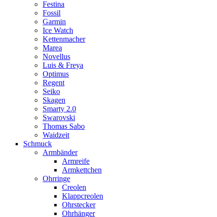
Festina
Fossil
Garmin
Ice Watch
Kettenmacher
Marea
Novellus
Luis & Freya
Optimus
Regent
Seiko
Skagen
Smarty 2.0
Swarovski
Thomas Sabo
Waidzeit
Schmuck
Armbänder
Armreife
Armkettchen
Ohrringe
Creolen
Klappcreolen
Ohrstecker
Ohrhänger