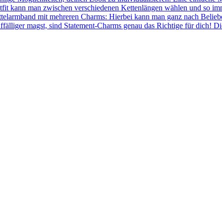
fit kann man zwischen verschiedenen Kettenlängen wählen und so immer
ettelarmband mit mehreren Charms: Hierbei kann man ganz nach Belie
ffälliger magst, sind Statement-Charms genau das Richtige für dich! 