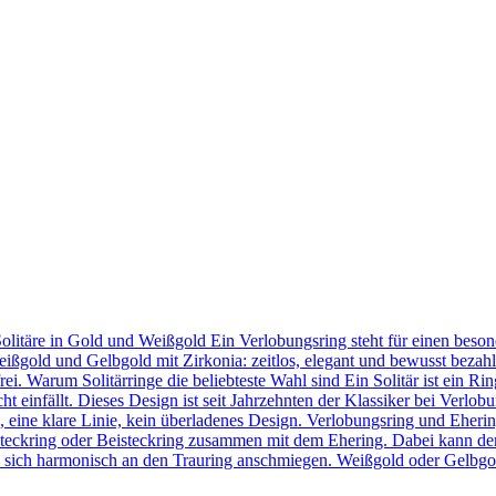
Solitäre in Gold und Weißgold Ein Verlobungsring steht für einen bes
eißgold und Gelbgold mit Zirkonia: zeitlos, elegant und bewusst bezahl
frei. Warum Solitärringe die beliebteste Wahl sind Ein Solitär ist ein 
t einfällt. Dieses Design ist seit Jahrzehnten der Klassiker bei Verlob
in, eine klare Linie, kein überladenes Design. Verlobungsring und Eher
teckring oder Beisteckring zusammen mit dem Ehering. Dabei kann der
 sie sich harmonisch an den Trauring anschmiegen. Weißgold oder Gelbgo