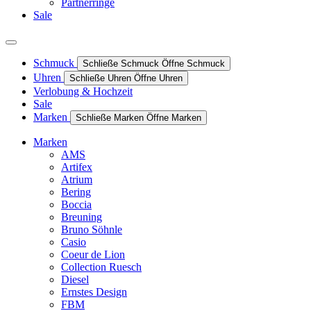
Partnerringe
Sale
Schmuck
Schließe Schmuck
Öffne Schmuck
Uhren
Schließe Uhren
Öffne Uhren
Verlobung & Hochzeit
Sale
Marken
Schließe Marken
Öffne Marken
Marken
AMS
Artifex
Atrium
Bering
Boccia
Breuning
Bruno Söhnle
Casio
Coeur de Lion
Collection Ruesch
Diesel
Ernstes Design
FBM