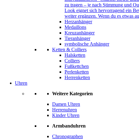
zu tragen – je nach Stimmung und Out
Look eignet sich hervorragend ein B
weiter ergänzen. Wenn du es etwas au
Herzanhänger
Medaillons
Kreuzanhänger
Tieranhänger
symbolische Anhänger
Ketten & Colliers
Halsketten
Colliers
Fußkettchen
Perlenketten
Herrenketten
Uhren
Weitere Kategorien
Damen Uhren
Herrenuhren
Kinder Uhren
Armbanduhren
Chronographen