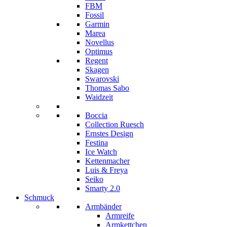
FBM
Fossil
Garmin
Marea
Novellus
Optimus
Regent
Skagen
Swarovski
Thomas Sabo
Waidzeit
Boccia
Collection Ruesch
Ernstes Design
Festina
Ice Watch
Kettenmacher
Luis & Freya
Seiko
Smarty 2.0
Schmuck
Armbänder
Armreife
Armkettchen