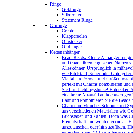
Ringe
Goldringe
Silberringe
Statement Ringe
Ohrringe
Creolen
Klappcreolen
Ohrstecker
Ohrhänger
Kettenanhänger
Beads
Beads: Kleine Anhänger mit gro
und tragen ihren englischen Namen zu
Alleskönner. Ursprünglich in mühevol
wie Edelstahl, Silber oder Gold gefer
Vielfalt an Formen und Größen macht 
perfekt mit Charms kombinieren und e
Sie Ihre Lieblingsstücke! Entdecken 
eine breite Auswahl an hochwertigen B
Lauf und kombinieren Sie die Beads
Charms
Individueller Schmuck mit Sy
aus verschiedenen Materialien wie Gol
Buchstaben und Zahlen. Doch was Char
Freundschaft und werden gerne als Eri
auszutauschen oder hinzuzufügen. Hie
individualisieren” Charms bieten unzä