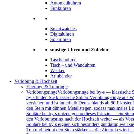
Automatikuhren
Funkuhren
Smartwatches
Digitaluhren
Solaruhren
sonstige Uhren und Zubehör
Taschenuhren
Tisch – und Wanduhren
Wecker
Armbänder
Verlobung & Hochzeit
Eheringe & Trauringe
Verlobungsringe
Verlobungsringe bei by-s — klassische 
by-s finden Sie klassische Solitär-Verlobungsringe aus W
versichert und ist innerhalb Deutschlands ab 80 € kosten
den Stein mit dünnen Metallstegen, sodass maximales Lich
Solitäre bei by-s nutzen genau dieses Prinzip — ein Ste
den Verlobungsring nach der Hochzeit weiter — als Vors
Solitäre bei by-s eignen sich besonders gut dafür, weil
Ton und betont den Stein stärker — die Zirkonia wirkt…