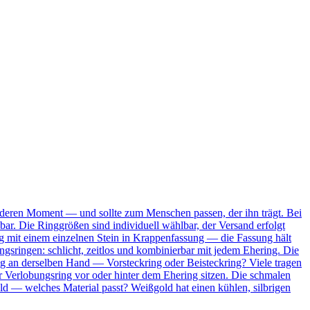
onderen Moment — und sollte zum Menschen passen, der ihn trägt. Bei
bar. Die Ringgrößen sind individuell wählbar, der Versand erfolgt
Ring mit einem einzelnen Stein in Krappenfassung — die Fassung hält
ungsringen: schlicht, zeitlos und kombinierbar mit jedem Ehering. Die
ing an derselben Hand — Vorsteckring oder Beisteckring? Viele tragen
 Verlobungsring vor oder hinter dem Ehering sitzen. Die schmalen
ld — welches Material passt? Weißgold hat einen kühlen, silbrigen