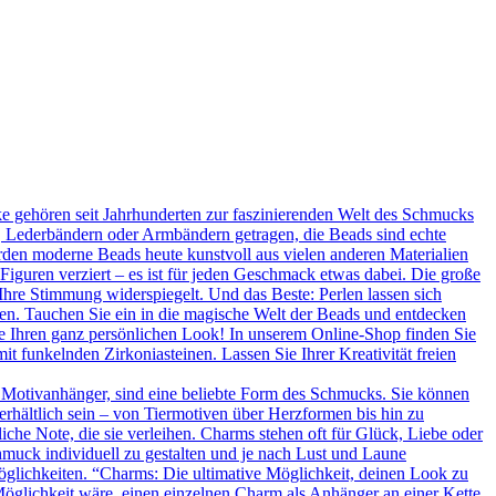
 gehören seit Jahrhunderten zur faszinierenden Welt des Schmucks
n, Lederbändern oder Armbändern getragen, die Beads sind echte
rden moderne Beads heute kunstvoll aus vielen anderen Materialien
 Figuren verziert – es ist für jeden Geschmack etwas dabei. Die große
Ihre Stimmung widerspiegelt. Und das Beste: Perlen lassen sich
en. Tauchen Sie ein in die magische Welt der Beads und entdecken
Sie Ihren ganz persönlichen Look! In unserem Online-Shop finden Sie
t funkelnden Zirkoniasteinen. Lassen Sie Ihrer Kreativität freien
 Motivanhänger, sind eine beliebte Form des Schmucks. Sie können
erhältlich sein – von Tiermotiven über Herzformen bis hin zu
he Note, die sie verleihen. Charms stehen oft für Glück, Liebe oder
hmuck individuell zu gestalten und je nach Lust und Laune
glichkeiten. “Charms: Die ultimative Möglichkeit, deinen Look zu
Möglichkeit wäre, einen einzelnen Charm als Anhänger an einer Kette