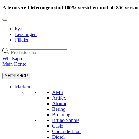
Zum
Alle unsere Lieferungen sind 100% versichert und ab 80€ versan
Inhalt
springen
by-s
Leistungen
Filialen
Products
search
Whatsapp
Mein Konto
SHOP
SHOP
Marken
AMS
Artifex
Atrium
Bering
Breuning
Bruno Söhnle
Casio
Coeur de Lion
Diesel