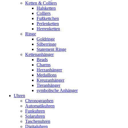
Ketten & Colliers
Halsketten
Colliers
Fußkettchen
Perlenketten
Herrenketten
Ringe
Goldringe
Silberringe
Statement Ringe
Kettenanhänger
Beads
Charms
Herzanhänger
Medaillons
Kreuzanhänger
Tieranhänger
symbolische Anhänger
Uhren
Chronographen
Automatikuhren
Funkuhren
Solaruhren
Taschenuhren
Digitaluhren