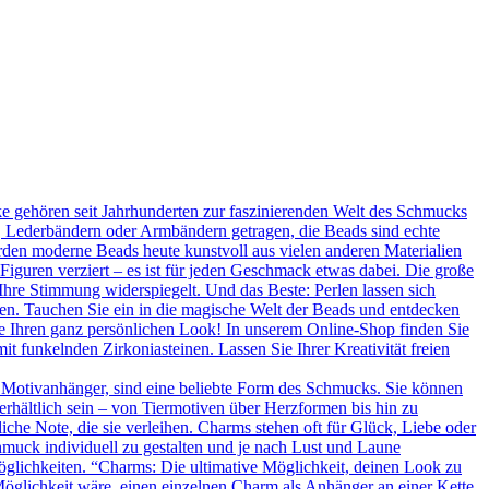
 gehören seit Jahrhunderten zur faszinierenden Welt des Schmucks
n, Lederbändern oder Armbändern getragen, die Beads sind echte
rden moderne Beads heute kunstvoll aus vielen anderen Materialien
 Figuren verziert – es ist für jeden Geschmack etwas dabei. Die große
Ihre Stimmung widerspiegelt. Und das Beste: Perlen lassen sich
en. Tauchen Sie ein in die magische Welt der Beads und entdecken
Sie Ihren ganz persönlichen Look! In unserem Online-Shop finden Sie
t funkelnden Zirkoniasteinen. Lassen Sie Ihrer Kreativität freien
 Motivanhänger, sind eine beliebte Form des Schmucks. Sie können
erhältlich sein – von Tiermotiven über Herzformen bis hin zu
he Note, die sie verleihen. Charms stehen oft für Glück, Liebe oder
hmuck individuell zu gestalten und je nach Lust und Laune
glichkeiten. “Charms: Die ultimative Möglichkeit, deinen Look zu
Möglichkeit wäre, einen einzelnen Charm als Anhänger an einer Kette