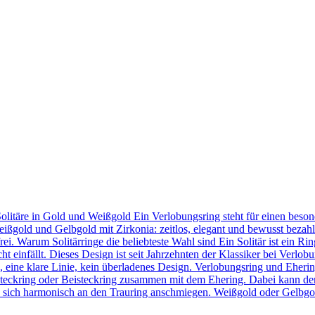
Solitäre in Gold und Weißgold Ein Verlobungsring steht für einen bes
eißgold und Gelbgold mit Zirkonia: zeitlos, elegant und bewusst bezahl
frei. Warum Solitärringe die beliebteste Wahl sind Ein Solitär ist ein 
t einfällt. Dieses Design ist seit Jahrzehnten der Klassiker bei Verlob
in, eine klare Linie, kein überladenes Design. Verlobungsring und Eher
teckring oder Beisteckring zusammen mit dem Ehering. Dabei kann der
 sie sich harmonisch an den Trauring anschmiegen. Weißgold oder Gelbgo