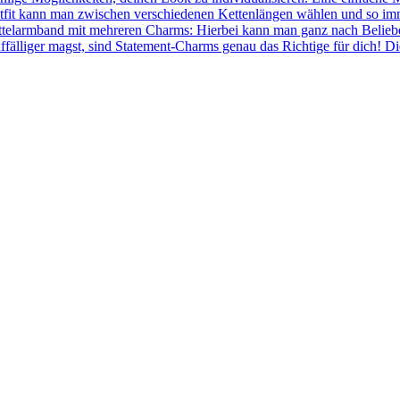
fit kann man zwischen verschiedenen Kettenlängen wählen und so immer
ettelarmband mit mehreren Charms: Hierbei kann man ganz nach Belie
ffälliger magst, sind Statement-Charms genau das Richtige für dich! 