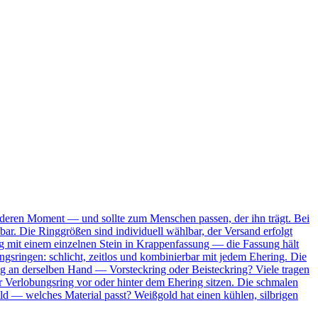
onderen Moment — und sollte zum Menschen passen, der ihn trägt. Bei
bar. Die Ringgrößen sind individuell wählbar, der Versand erfolgt
Ring mit einem einzelnen Stein in Krappenfassung — die Fassung hält
ungsringen: schlicht, zeitlos und kombinierbar mit jedem Ehering. Die
ing an derselben Hand — Vorsteckring oder Beisteckring? Viele tragen
 Verlobungsring vor oder hinter dem Ehering sitzen. Die schmalen
ld — welches Material passt? Weißgold hat einen kühlen, silbrigen