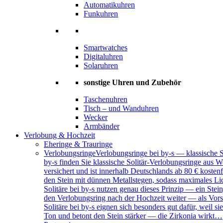
Automatikuhren
Funkuhren
Smartwatches
Digitaluhren
Solaruhren
sonstige Uhren und Zubehör
Taschenuhren
Tisch – und Wanduhren
Wecker
Armbänder
Verlobung & Hochzeit
Eheringe & Trauringe
Verlobungsringe
Verlobungsringe bei by-s — klassische 
by-s finden Sie klassische Solitär-Verlobungsringe aus W
versichert und ist innerhalb Deutschlands ab 80 € kosten
den Stein mit dünnen Metallstegen, sodass maximales Lich
Solitäre bei by-s nutzen genau dieses Prinzip — ein Ste
den Verlobungsring nach der Hochzeit weiter — als Vors
Solitäre bei by-s eignen sich besonders gut dafür, weil
Ton und betont den Stein stärker — die Zirkonia wirkt…