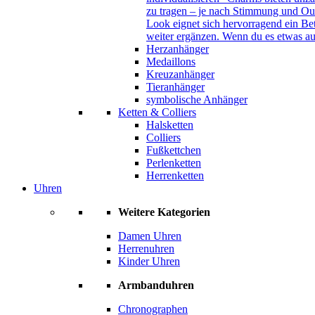
zu tragen – je nach Stimmung und Out
Look eignet sich hervorragend ein B
weiter ergänzen. Wenn du es etwas au
Herzanhänger
Medaillons
Kreuzanhänger
Tieranhänger
symbolische Anhänger
Ketten & Colliers
Halsketten
Colliers
Fußkettchen
Perlenketten
Herrenketten
Uhren
Weitere Kategorien
Damen Uhren
Herrenuhren
Kinder Uhren
Armbanduhren
Chronographen