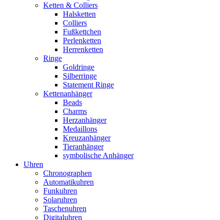
Ketten & Colliers
Halsketten
Colliers
Fußkettchen
Perlenketten
Herrenketten
Ringe
Goldringe
Silberringe
Statement Ringe
Kettenanhänger
Beads
Charms
Herzanhänger
Medaillons
Kreuzanhänger
Tieranhänger
symbolische Anhänger
Uhren
Chronographen
Automatikuhren
Funkuhren
Solaruhren
Taschenuhren
Digitaluhren