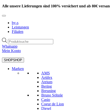
Zum
Alle unsere Lieferungen sind 100% versichert und ab 80€ versan
Inhalt
springen
by-s
Leistungen
Filialen
Products
search
Whatsapp
Mein Konto
SHOP
SHOP
Marken
AMS
Artifex
Atrium
Bering
Breuning
Bruno Söhnle
Casio
Coeur de Lion
Diesel