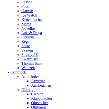
Festina
Fossil
Garmin
Ice Watch
Kettenmacher
Marea
Novellus
Luis & Freya
Optimus
Regent
Seiko
Skagen
Smarty 2.0
Swarovski
Thomas Sabo
Waidzeit
Schmuck
Armbänder
Armreife
Armkettchen
Ohrringe
Creolen
Klappcreolen
Ohrstecker
Ohrhänger