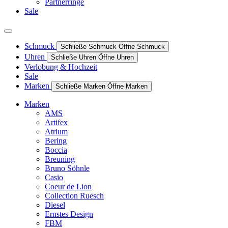
Partnerringe
Sale
Schmuck
Schließe Schmuck
Öffne Schmuck
Uhren
Schließe Uhren
Öffne Uhren
Verlobung & Hochzeit
Sale
Marken
Schließe Marken
Öffne Marken
Marken
AMS
Artifex
Atrium
Bering
Boccia
Breuning
Bruno Söhnle
Casio
Coeur de Lion
Collection Ruesch
Diesel
Ernstes Design
FBM