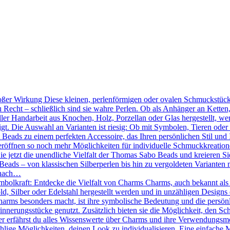
ßer Wirkung Diese kleinen, perlenförmigen oder ovalen Schmuckstücke
 Recht – schließlich sind sie wahre Perlen. Ob als Anhänger an Kette
ler Handarbeit aus Knochen, Holz, Porzellan oder Glas hergestellt, we
tigt. Die Auswahl an Varianten ist riesig: Ob mit Symbolen, Tieren oder
Beads zu einem perfekten Accessoire, das Ihren persönlichen Stil und 
röffnen so noch mehr Möglichkeiten für individuelle Schmuckkreation
Sie jetzt die unendliche Vielfalt der Thomas Sabo Beads und kreieren 
eads – von klassischen Silberperlen bis hin zu vergoldeten Varianten mi
 nach…
mbolkraft: Entdecke die Vielfalt von Charms Charms, auch bekannt als
d, Silber oder Edelstahl hergestellt werden und in unzähligen Designs 
ms besonders macht, ist ihre symbolische Bedeutung und die persönlic
nnerungsstücke genutzt. Zusätzlich bieten sie die Möglichkeit, den Sc
r erfährst du alles Wissenswerte über Charms und ihre Verwendungsmö
hlige Möglichkeiten, deinen Look zu individualisieren. Eine einfache 