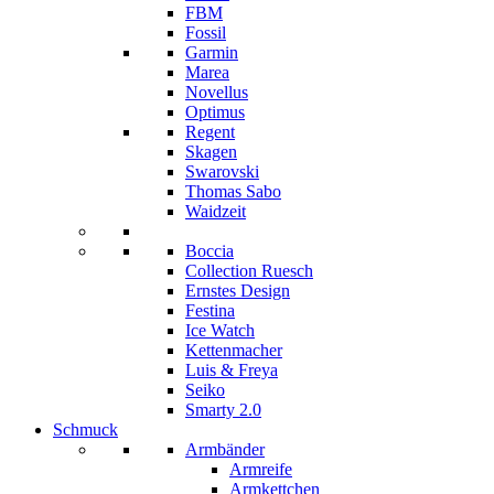
FBM
Fossil
Garmin
Marea
Novellus
Optimus
Regent
Skagen
Swarovski
Thomas Sabo
Waidzeit
Boccia
Collection Ruesch
Ernstes Design
Festina
Ice Watch
Kettenmacher
Luis & Freya
Seiko
Smarty 2.0
Schmuck
Armbänder
Armreife
Armkettchen