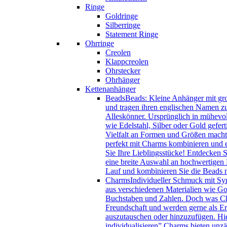
Ringe
Goldringe
Silberringe
Statement Ringe
Ohrringe
Creolen
Klappcreolen
Ohrstecker
Ohrhänger
Kettenanhänger
Beads
Beads: Kleine Anhänger mit gro
und tragen ihren englischen Namen zu
Alleskönner. Ursprünglich in mühevol
wie Edelstahl, Silber oder Gold gefer
Vielfalt an Formen und Größen macht 
perfekt mit Charms kombinieren und e
Sie Ihre Lieblingsstücke! Entdecken 
eine breite Auswahl an hochwertigen B
Lauf und kombinieren Sie die Beads
Charms
Individueller Schmuck mit Sy
aus verschiedenen Materialien wie Gol
Buchstaben und Zahlen. Doch was Char
Freundschaft und werden gerne als Eri
auszutauschen oder hinzuzufügen. Hie
individualisieren” Charms bieten unzä