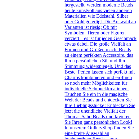
hergestellt, werden moderne Beads
heute kunstvoll aus vielen anderen
Materialien wie Edelstahl, Silber
oder Gold gefertigt. Die Auswahl an
Varianten ist riesig: Ob mit
Symbolen, Tieren oder Figuren
verziert – es ist für jeden Geschmack
etwas dabei. Die große Vielfalt an
Formen und Größen macht Beads
zu einem perfekten Accessoire, das
Ihren persönlichen Stil und Ihre
Stimmung widerspiegelt. Und das
Beste: Perlen lassen sich perfekt mit
Charms kombinieren und eröffnen
so noch mehr Möglichkeiten für
individuelle Schmuckkreationen.
Tauchen Sie ein in die magische
Welt der Beads und entdecken Sie
Ihre Lieblingsstücke! Entdecken Sie
jetzt die unendliche Vielfalt der
Thomas Sabo Beads und kreieren
Sie Ihren ganz persönlichen Look!
In unserem Online-Shop finden Sie
eine breite Auswahl an
hochwertigen Beads – von