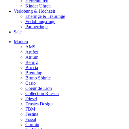
Herrenuhren
Kinder Uhren
Verlobung & Hochzeit
Eheringe & Trauringe
Verlobungsringe
Partnerringe
Sale
Marken
AMS
Artifex
Atrium
Bering
Boccia
Breuning
Bruno Söhnle
Casio
Coeur de Lion
Collection Ruesch
Diesel
Ernstes Design
FBM
Festina
Fossil
Garmin