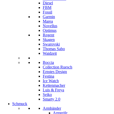
Diesel
FBM
Fossil
Garmin
Marea
Novellus
Optimus
Regent
Skagen
Swarovski
Thomas Sabo
Waidzeit
Boccia
Collection Ruesch
Ernstes Design
Festina
Ice Watch
Kettenmacher
Luis & Freya
Seiko
Smarty 2.0
Schmuck
Armbänder
Armreife