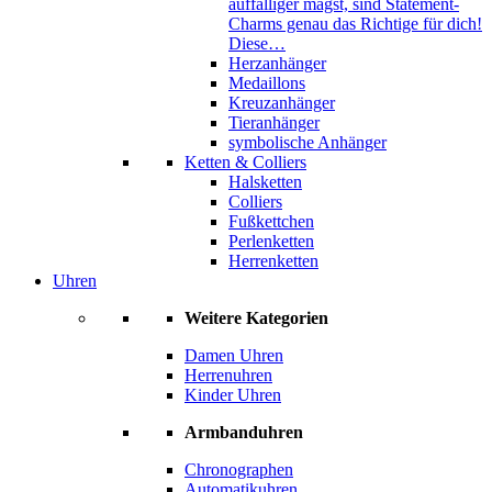
auffälliger magst, sind Statement-
Charms genau das Richtige für dich!
Diese…
Herzanhänger
Medaillons
Kreuzanhänger
Tieranhänger
symbolische Anhänger
Ketten & Colliers
Halsketten
Colliers
Fußkettchen
Perlenketten
Herrenketten
Uhren
Weitere Kategorien
Damen Uhren
Herrenuhren
Kinder Uhren
Armbanduhren
Chronographen
Automatikuhren