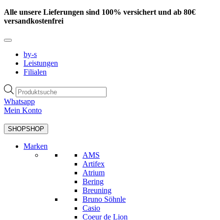
Zum
Alle unsere Lieferungen sind 100% versichert und ab 80€
Inhalt
versandkostenfrei
springen
by-s
Leistungen
Filialen
Products
search
Whatsapp
Mein Konto
SHOP
SHOP
Marken
AMS
Artifex
Atrium
Bering
Breuning
Bruno Söhnle
Casio
Coeur de Lion