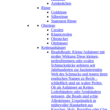
Armkettchen
Ringe
Goldringe
Silberringe
Statement Ringe
Ohrringe
Creolen
Klappcreolen
Ohrstecker
Ohrhänger
Kettenanhänger
Beads
Beads: Kleine Anhänger mit
großer Wirkung Diese kleinen,
perlenförmigen oder ovalen
Schmuckstücke gehören seit
Jahrhunderten zur faszinierenden
Welt des Schmucks und tragen ihren
englischen Namen zu Recht –
schließlich sind sie wahre Perlen.
Ob als Anhänger an Ketten,
Lederbändern oder Armbändern
getragen, die Beads sind echte
Alleskönner. Ursprünglich in
mühevoller Handarbeit aus
Knochen, Holz, Porzellan oder Glas