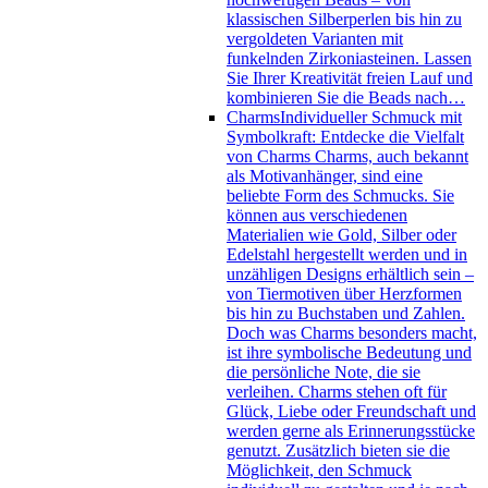
klassischen Silberperlen bis hin zu
vergoldeten Varianten mit
funkelnden Zirkoniasteinen. Lassen
Sie Ihrer Kreativität freien Lauf und
kombinieren Sie die Beads nach…
Charms
Individueller Schmuck mit
Symbolkraft: Entdecke die Vielfalt
von Charms Charms, auch bekannt
als Motivanhänger, sind eine
beliebte Form des Schmucks. Sie
können aus verschiedenen
Materialien wie Gold, Silber oder
Edelstahl hergestellt werden und in
unzähligen Designs erhältlich sein –
von Tiermotiven über Herzformen
bis hin zu Buchstaben und Zahlen.
Doch was Charms besonders macht,
ist ihre symbolische Bedeutung und
die persönliche Note, die sie
verleihen. Charms stehen oft für
Glück, Liebe oder Freundschaft und
werden gerne als Erinnerungsstücke
genutzt. Zusätzlich bieten sie die
Möglichkeit, den Schmuck