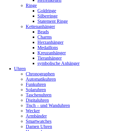
Herrenketten
Ringe
Goldringe
Silberringe
Statement Ringe
Kettenanhänger
Beads
Charms
Herzanhänger
Medaillons
Kreuzanhänger
Tieranhänger
symbolische Anhänger
Uhren
Chronographen
Automatikuhren
Funkuhren
Solaruhren
Taschenuhren
Digitaluhren
Tisch – und Wanduhren
Wecker
Armbänder
Smartwatches
Damen Uhren