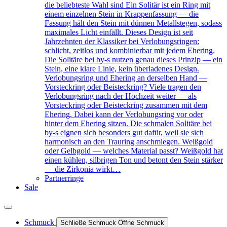
die beliebteste Wahl sind Ein Solitär ist ein Ring mit
einem einzelnen Stein in Krappenfassung — die
Fassung hält den Stein mit dünnen Metallstegen, sodass
maximales Licht einfällt. Dieses Design ist seit
Jahrzehnten der Klassiker bei Verlobungsringen:
schlicht, zeitlos und kombinierbar mit jedem Ehering.
Die Solitäre bei by-s nutzen genau dieses Prinzip — ein
Stein, eine klare Linie, kein überladenes Design.
Verlobungsring und Ehering an derselben Hand —
Vorsteckring oder Beisteckring? Viele tragen den
Verlobungsring nach der Hochzeit weiter — als
Vorsteckring oder Beisteckring zusammen mit dem
Ehering. Dabei kann der Verlobungsring vor oder
hinter dem Ehering sitzen. Die schmalen Solitäre bei
by-s eignen sich besonders gut dafür, weil sie sich
harmonisch an den Trauring anschmiegen. Weißgold
oder Gelbgold — welches Material passt? Weißgold hat
einen kühlen, silbrigen Ton und betont den Stein stärker
— die Zirkonia wirkt…
Partnerringe
Sale
Schmuck
Schließe Schmuck
Öffne Schmuck