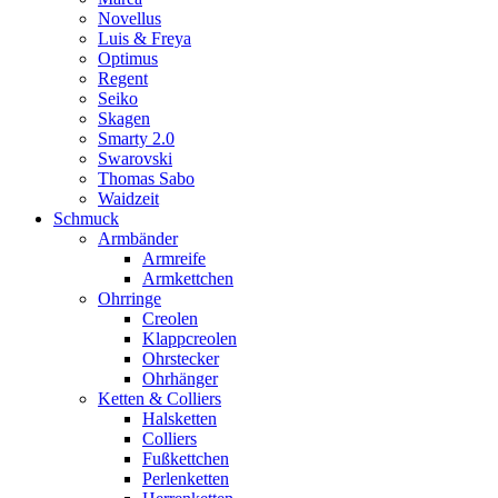
Novellus
Luis & Freya
Optimus
Regent
Seiko
Skagen
Smarty 2.0
Swarovski
Thomas Sabo
Waidzeit
Schmuck
Armbänder
Armreife
Armkettchen
Ohrringe
Creolen
Klappcreolen
Ohrstecker
Ohrhänger
Ketten & Colliers
Halsketten
Colliers
Fußkettchen
Perlenketten