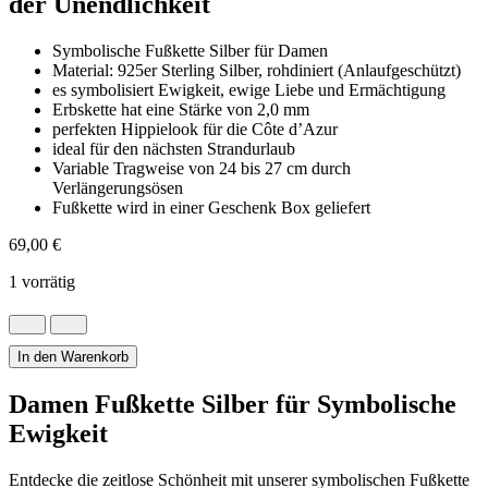
der Unendlichkeit
Symbolische Fußkette Silber für Damen
Material: 925er Sterling Silber, rohdiniert (Anlaufgeschützt)
es symbolisiert Ewigkeit, ewige Liebe und Ermächtigung
Erbskette hat eine Stärke von 2,0 mm
perfekten Hippielook für die Côte dʼAzur
ideal für den nächsten Strandurlaub
Variable Tragweise von 24 bis 27 cm durch
Verlängerungsösen
Fußkette wird in einer Geschenk Box geliefert
69,00
€
1 vorrätig
Fußkette
Silber
Damen
In den Warenkorb
mit
dem
Damen Fußkette Silber für Symbolische
Zeichen
Ewigkeit
der
Unendlichkeit
Menge
Entdecke die zeitlose Schönheit mit unserer symbolischen Fußkette