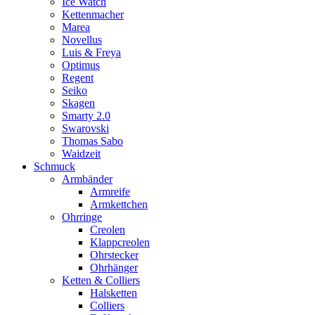
Ice Watch
Kettenmacher
Marea
Novellus
Luis & Freya
Optimus
Regent
Seiko
Skagen
Smarty 2.0
Swarovski
Thomas Sabo
Waidzeit
Schmuck
Armbänder
Armreife
Armkettchen
Ohrringe
Creolen
Klappcreolen
Ohrstecker
Ohrhänger
Ketten & Colliers
Halsketten
Colliers