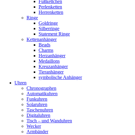
Fußkettchen
Perlenketten
Herrenketten
Ringe
Goldringe
Silberringe
Statement Ringe
Kettenanhänger
Beads
Charms
Herzanhänger
Medaillons
Kreuzanhänger
Tieranhänger
symbolische Anhänger
Uhren
Chronographen
Automatikuhren
Funkuhren
Solaruhren
Taschenuhren
Digitaluhren
Tisch – und Wanduhren
Wecker
Armbänder