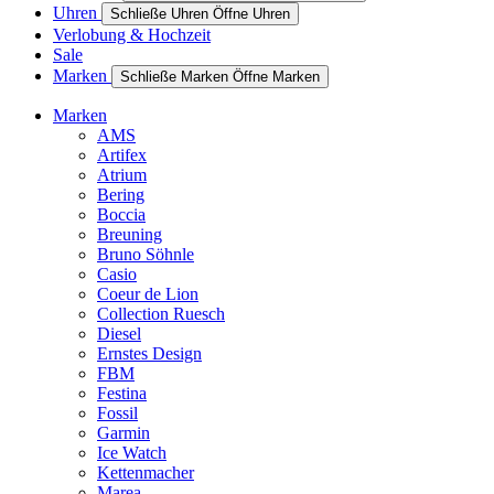
Uhren
Schließe Uhren
Öffne Uhren
Verlobung & Hochzeit
Sale
Marken
Schließe Marken
Öffne Marken
Marken
AMS
Artifex
Atrium
Bering
Boccia
Breuning
Bruno Söhnle
Casio
Coeur de Lion
Collection Ruesch
Diesel
Ernstes Design
FBM
Festina
Fossil
Garmin
Ice Watch
Kettenmacher
Marea