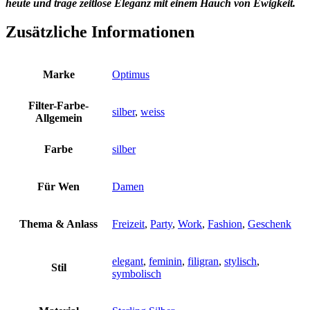
heute und trage zeitlose Eleganz mit einem Hauch von Ewigkeit.
Zusätzliche Informationen
Marke
Optimus
Filter-Farbe-
silber
,
weiss
Allgemein
Farbe
silber
Für Wen
Damen
Thema & Anlass
Freizeit
,
Party
,
Work
,
Fashion
,
Geschenk
elegant
,
feminin
,
filigran
,
stylisch
,
Stil
symbolisch