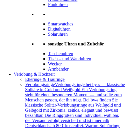
Funkuhren
Smartwatches
Digitaluhren
Solaruhren
sonstige Uhren und Zubehör
Taschenuhren
Tisch – und Wanduhren
Wecker
Armbänder
Verlobung & Hochzeit
Eheringe & Trauringe
Verlobungsringe
Verlobungsringe bei by-s — klassische
Solitäre in Gold und Weißgold Ein Verlobungsring
steht für einen besonderen Moment — und sollte zum
Menschen passen, der ihn trägt. Bei by-s finden Sie
klassische Solitär-Verlobungsringe aus Weißgold und
Gelbgold mit Zirkonia: zeitlos, elegant und bewusst
bezahlbar. Die Ringgrößen sind individuell wählbar,
der Versand erfolgt versichert und ist innerhalb
Deutschlands ab 80 € kostenfrei. Warum Solitärringe