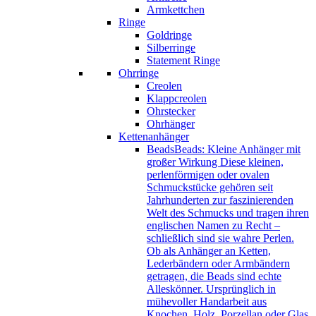
Armkettchen
Ringe
Goldringe
Silberringe
Statement Ringe
Ohrringe
Creolen
Klappcreolen
Ohrstecker
Ohrhänger
Kettenanhänger
Beads
Beads: Kleine Anhänger mit
großer Wirkung Diese kleinen,
perlenförmigen oder ovalen
Schmuckstücke gehören seit
Jahrhunderten zur faszinierenden
Welt des Schmucks und tragen ihren
englischen Namen zu Recht –
schließlich sind sie wahre Perlen.
Ob als Anhänger an Ketten,
Lederbändern oder Armbändern
getragen, die Beads sind echte
Alleskönner. Ursprünglich in
mühevoller Handarbeit aus
Knochen, Holz, Porzellan oder Glas