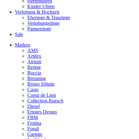
Herrenuhren
Kinder Uhren
Verlobung & Hochzeit
Eheringe & Trauringe
Verlobungsringe
Partnerringe
Sale
Marken
AMS
Artifex
Atrium
Bering
Boccia
Breuning
Bruno Söhnle
Casio
Coeur de Lion
Collection Ruesch
Diesel
Ernstes Design
FBM
Festina
Fossil
Garmin