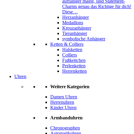
auffälliger magst, sind Statement-
Charms genau das Richtige für dich!
Diese…
Herzanhänger
Medaillons
Kreuzanhänger
Tieranhänger
symbolische Anhänger
Ketten & Colliers
Halsketten
Colliers
Fußkettchen
Perlenketten
Herrenketten
Uhren
Weitere Kategorien
Damen Uhren
Herrenuhren
Kinder Uhren
Armbanduhren
Chronographen
Automatikuhren