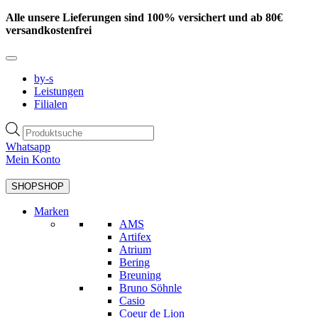
Zum
Alle unsere Lieferungen sind 100% versichert und ab 80€
Inhalt
versandkostenfrei
springen
by-s
Leistungen
Filialen
Products
search
Whatsapp
Mein Konto
SHOP
SHOP
Marken
AMS
Artifex
Atrium
Bering
Breuning
Bruno Söhnle
Casio
Coeur de Lion