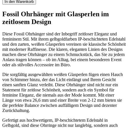
Ohrhänger
In den Warenkorb
mit
weißen
Fossil Ohrhänger mit Glasperlen im
Glasperlen
zeitlosem Design
Menge
Diese Fossil Ohrhänger sind der Inbegriff zeitloser Eleganz und
femininem Stil. Mit ihrem gelbgoldfarben IP-beschichteten Edelstahl
und den zarten, weißen Glasperlen vereinen sie klassische Schönheit
mit moderner Raffinesse. Die klaren, eleganten Linien des Designs
machen diese Ohrhänger zu einem Schmuckstück, das Sie zu jedem
Anlass tragen können – ob im Alltag, bei einem besonderen Event
oder als stilvolles Accessoire im Büro.
Die sorgfältig ausgewählten weißen Glasperlen fügen einen Hauch
von Schimmer hinzu, der das Licht einfängt und Ihrem Gesicht
einen sanften Glanz verleiht. Diese Ohrhänger sind nicht nur ein
Statement für zeitlose Schönheit, sondern auch ein Symbol für
feminine Eleganz, die niemals aus der Mode kommt. Mit einer
Länge von etwa 26,6 mm und einer Breite von 2-12 mm bieten sie
die perfekte Balance zwischen auffälligem Design und dezenter
Zurückhaltung.
Gefertigt aus hochwertigem, IP-beschichtetem Edelstahl in
Gelbgold, sind diese Ohrringe nicht nur langlebig, sondern auch