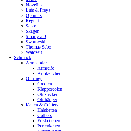
Novellus
Luis & Freya
Optimus
Regent
Seiko
Skagen
Smarty 2.0
Swarovski
Thomas Sabo
Waidzeit
Schmuck
Armbänder
Armreife
Armkettchen
Ohrringe
Creolen
Klappcreolen
Ohrstecker
Ohrhänger
Ketten & Colliers
Halsketten
Colliers
Fußkettchen
Perlenketten