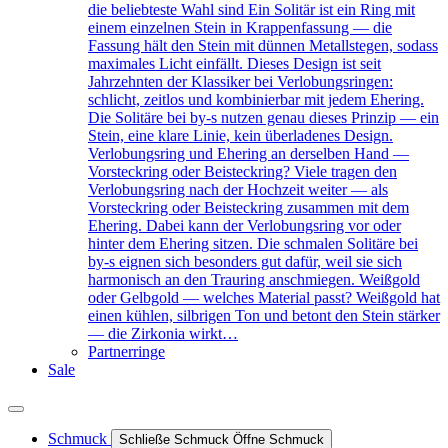
die beliebteste Wahl sind Ein Solitär ist ein Ring mit
einem einzelnen Stein in Krappenfassung — die
Fassung hält den Stein mit dünnen Metallstegen, sodass
maximales Licht einfällt. Dieses Design ist seit
Jahrzehnten der Klassiker bei Verlobungsringen:
schlicht, zeitlos und kombinierbar mit jedem Ehering.
Die Solitäre bei by-s nutzen genau dieses Prinzip — ein
Stein, eine klare Linie, kein überladenes Design.
Verlobungsring und Ehering an derselben Hand —
Vorsteckring oder Beisteckring? Viele tragen den
Verlobungsring nach der Hochzeit weiter — als
Vorsteckring oder Beisteckring zusammen mit dem
Ehering. Dabei kann der Verlobungsring vor oder
hinter dem Ehering sitzen. Die schmalen Solitäre bei
by-s eignen sich besonders gut dafür, weil sie sich
harmonisch an den Trauring anschmiegen. Weißgold
oder Gelbgold — welches Material passt? Weißgold hat
einen kühlen, silbrigen Ton und betont den Stein stärker
— die Zirkonia wirkt…
Partnerringe
Sale
Schmuck
Schließe Schmuck
Öffne Schmuck