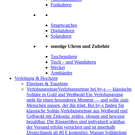
Funkuhren
Smartwatches
Digitaluhren
Solaruhren
sonstige Uhren und Zubehör
Taschenuhren
Tisch – und Wanduhren
Wecker
Armbänder
Verlobung & Hochzeit
Eheringe & Trauringe
Verlobungsringe
Verlobungsringe bei by-s — klassische
Solitäre in Gold und Weißgold Ein Verlobungsring
steht für einen besonderen Moment — und sollte zum
Menschen passen, der ihn trägt. Bei by-s finden Sie
klassische Solitär-Verlobungsringe aus Weißgold und
Gelbgold mit Zirkonia: zeitlos, elegant und bewusst
bezahlbar. Die Ringgrößen sind individuell wählbar,
der Versand erfolgt versichert und ist innerhalb
Deutschlands ab 80 € kostenfrei. Warum Solitärringe