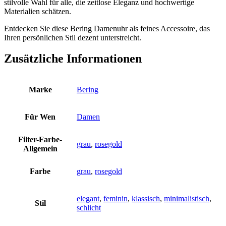
stilvolle Wahl für alle, die zeitlose Eleganz und hochwertige
Materialien schätzen.
Entdecken Sie diese Bering Damenuhr als feines Accessoire, das
Ihren persönlichen Stil dezent unterstreicht.
Zusätzliche Informationen
Marke
Bering
Für Wen
Damen
Filter-Farbe-
grau
,
rosegold
Allgemein
Farbe
grau
,
rosegold
elegant
,
feminin
,
klassisch
,
minimalistisch
,
Stil
schlicht