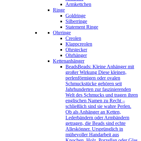
Armkettchen
Ringe
Goldringe
Silberringe
Statement Ringe
Ohrringe
Creolen
Klappcreolen
Ohrstecker
Ohrhänger
Kettenanhänger
Beads
Beads: Kleine Anhänger mit
großer Wirkung Diese kleinen,
perlenförmigen oder ovalen
Schmuckstücke gehören seit
Jahrhunderten zur faszinierenden
Welt des Schmucks und tragen ihren
englischen Namen zu Recht –
schließlich sind sie wahre Perlen.
Ob als Anhänger an Ketten,
Lederbändern oder Armbändern
getragen, die Beads sind echte
Alleskönner. Ursprünglich in
mühevoller Handarbeit aus
Knochen, Holz, Porzellan oder Glas