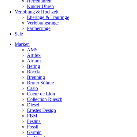
Herrenuhren
Kinder Uhren
Verlobung & Hochzeit
Eheringe & Trauringe
Verlobungsringe
Partnerringe
Sale
Marken
AMS
Artifex
Atrium
Bering
Boccia
Breuning
Bruno Söhnle
Casio
Coeur de Lion
Collection Ruesch
Diesel
Ernstes Design
FBM
Festina
Fossil
Garmin