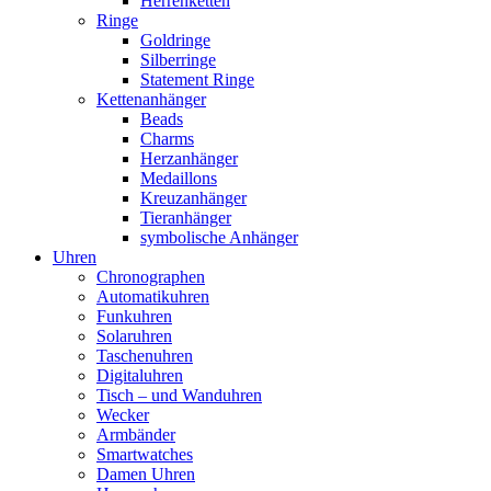
Herrenketten
Ringe
Goldringe
Silberringe
Statement Ringe
Kettenanhänger
Beads
Charms
Herzanhänger
Medaillons
Kreuzanhänger
Tieranhänger
symbolische Anhänger
Uhren
Chronographen
Automatikuhren
Funkuhren
Solaruhren
Taschenuhren
Digitaluhren
Tisch – und Wanduhren
Wecker
Armbänder
Smartwatches
Damen Uhren