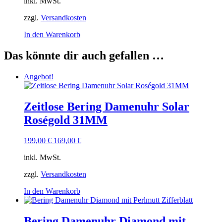
inkl. MwSt.
war:
ist:
Produktseite
239,00 €
199,00 €.
gewählt
zzgl.
Versandkosten
werden
In den Warenkorb
Das könnte dir auch gefallen …
Angebot!
Zeitlose Bering Damenuhr Solar
Roségold 31MM
Ursprünglicher
Aktueller
199,00
€
169,00
€
Preis
Preis
inkl. MwSt.
war:
ist:
199,00 €
169,00 €.
zzgl.
Versandkosten
In den Warenkorb
Bering Damenuhr Diamond mit