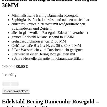
36MM
Minimalistische Bering Damenuhr Rosegold
Saphirglas ist flach, kratzfest und nahezu unsichtbar
chlichtes Graues Zifferblatt mit roségoldfarbenen
Strichindexen und Zeigern
alles in glanzvollem Roségold Edelstahl verarbeitet
graues Edelstahl Milanaiseband in 18MM
Gehäusedurchmesser: ca. Ø 36 MM
Gehäusemaße B x L x H: ca. 36 x 36 x 9 MM
3 Bar Wasserdicht zum Duschen nicht geeignet
Uhr wird in einer Bering Box geliefert mit
3 Jahre Herstellergarantie mit Garantiezertifikat
Ursprünglicher
Aktueller
149,00
€
99,00
€
Preis
Preis
1 vorrätig
war:
ist:
149,00 €
99,00 €.
Klassische
Bering
Damenuhr
In den Warenkorb
Rosegold
36MM
Edelstahl Bering Damenuhr Rosegold –
Menge