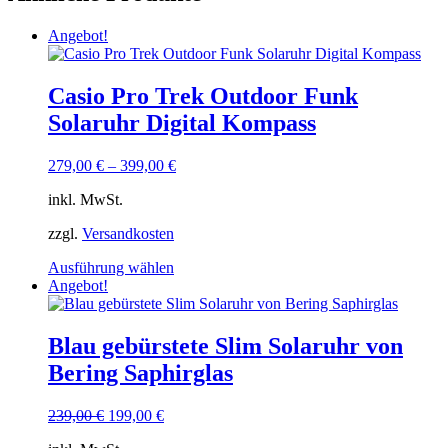
Angebot!
Casio Pro Trek Outdoor Funk
Solaruhr Digital Kompass
279,00
€
–
399,00
€
inkl. MwSt.
zzgl.
Versandkosten
Dieses
Ausführung wählen
Produkt
Angebot!
weist
mehrere
Varianten
Blau gebürstete Slim Solaruhr von
auf.
Bering Saphirglas
Die
Optionen
können
Ursprünglicher
Aktueller
239,00
€
199,00
€
auf
Preis
Preis
der