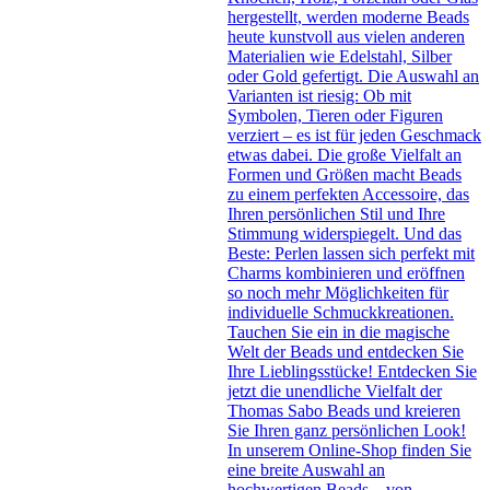
hergestellt, werden moderne Beads
heute kunstvoll aus vielen anderen
Materialien wie Edelstahl, Silber
oder Gold gefertigt. Die Auswahl an
Varianten ist riesig: Ob mit
Symbolen, Tieren oder Figuren
verziert – es ist für jeden Geschmack
etwas dabei. Die große Vielfalt an
Formen und Größen macht Beads
zu einem perfekten Accessoire, das
Ihren persönlichen Stil und Ihre
Stimmung widerspiegelt. Und das
Beste: Perlen lassen sich perfekt mit
Charms kombinieren und eröffnen
so noch mehr Möglichkeiten für
individuelle Schmuckkreationen.
Tauchen Sie ein in die magische
Welt der Beads und entdecken Sie
Ihre Lieblingsstücke! Entdecken Sie
jetzt die unendliche Vielfalt der
Thomas Sabo Beads und kreieren
Sie Ihren ganz persönlichen Look!
In unserem Online-Shop finden Sie
eine breite Auswahl an
hochwertigen Beads – von