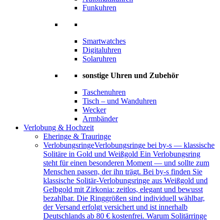
Funkuhren
Smartwatches
Digitaluhren
Solaruhren
sonstige Uhren und Zubehör
Taschenuhren
Tisch – und Wanduhren
Wecker
Armbänder
Verlobung & Hochzeit
Eheringe & Trauringe
Verlobungsringe
Verlobungsringe bei by-s — klassische
Solitäre in Gold und Weißgold Ein Verlobungsring
steht für einen besonderen Moment — und sollte zum
Menschen passen, der ihn trägt. Bei by-s finden Sie
klassische Solitär-Verlobungsringe aus Weißgold und
Gelbgold mit Zirkonia: zeitlos, elegant und bewusst
bezahlbar. Die Ringgrößen sind individuell wählbar,
der Versand erfolgt versichert und ist innerhalb
Deutschlands ab 80 € kostenfrei. Warum Solitärringe