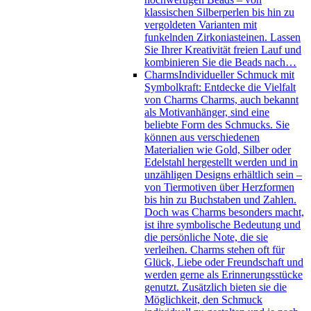
klassischen Silberperlen bis hin zu
vergoldeten Varianten mit
funkelnden Zirkoniasteinen. Lassen
Sie Ihrer Kreativität freien Lauf und
kombinieren Sie die Beads nach…
Charms
Individueller Schmuck mit
Symbolkraft: Entdecke die Vielfalt
von Charms Charms, auch bekannt
als Motivanhänger, sind eine
beliebte Form des Schmucks. Sie
können aus verschiedenen
Materialien wie Gold, Silber oder
Edelstahl hergestellt werden und in
unzähligen Designs erhältlich sein –
von Tiermotiven über Herzformen
bis hin zu Buchstaben und Zahlen.
Doch was Charms besonders macht,
ist ihre symbolische Bedeutung und
die persönliche Note, die sie
verleihen. Charms stehen oft für
Glück, Liebe oder Freundschaft und
werden gerne als Erinnerungsstücke
genutzt. Zusätzlich bieten sie die
Möglichkeit, den Schmuck