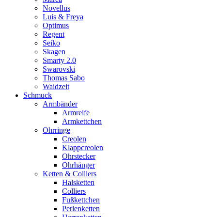
Novellus
Luis & Freya
Optimus
Regent
Seiko
Skagen
Smarty 2.0
Swarovski
Thomas Sabo
Waidzeit
Schmuck
Armbänder
Armreife
Armkettchen
Ohrringe
Creolen
Klappcreolen
Ohrstecker
Ohrhänger
Ketten & Colliers
Halsketten
Colliers
Fußkettchen
Perlenketten