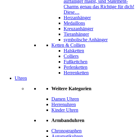
auffälliger magst, sind Statement-
Charms genau das Richtige für dich!
Diese…
Herzanhänger
Medaillons
Kreuzanhänger
Tieranhänger
symbolische Anhänger
Ketten & Colliers
Halsketten
Colliers
Fußkettchen
Perlenketten
Herrenketten
Uhren
Weitere Kategorien
Damen Uhren
Herrenuhren
Kinder Uhren
Armbanduhren
Chronographen
Automatikuhren