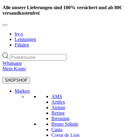
Zum
Alle unsere Lieferungen sind 100% versichert und ab 80€
Inhalt
versandkostenfrei
springen
by-s
Leistungen
Filialen
Products
search
Whatsapp
Mein Konto
SHOP
SHOP
Marken
AMS
Artifex
Atrium
Bering
Breuning
Bruno Söhnle
Casio
Coeur de Lion