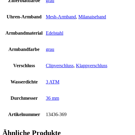
Zifferblattfarbe
grau
Uhren-Armband
Mesh-Armband
,
Milanaiseband
Armbandmaterial
Edelstahl
Armbandfarbe
grau
Verschluss
Clipverschluss
,
Klappverschluss
Wasserdichte
3 ATM
Durchmesser
36 mm
Artikelnummer
13436-369
Ähnliche Produkte