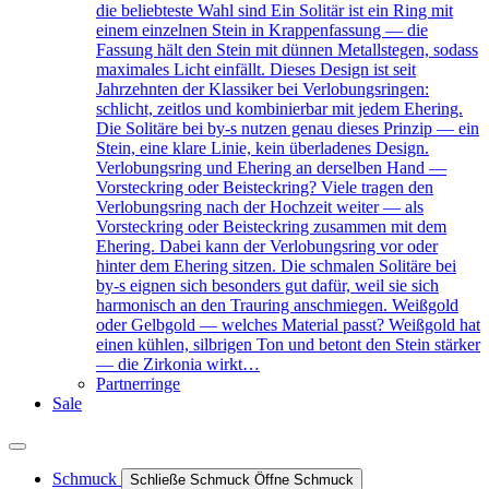
die beliebteste Wahl sind Ein Solitär ist ein Ring mit
einem einzelnen Stein in Krappenfassung — die
Fassung hält den Stein mit dünnen Metallstegen, sodass
maximales Licht einfällt. Dieses Design ist seit
Jahrzehnten der Klassiker bei Verlobungsringen:
schlicht, zeitlos und kombinierbar mit jedem Ehering.
Die Solitäre bei by-s nutzen genau dieses Prinzip — ein
Stein, eine klare Linie, kein überladenes Design.
Verlobungsring und Ehering an derselben Hand —
Vorsteckring oder Beisteckring? Viele tragen den
Verlobungsring nach der Hochzeit weiter — als
Vorsteckring oder Beisteckring zusammen mit dem
Ehering. Dabei kann der Verlobungsring vor oder
hinter dem Ehering sitzen. Die schmalen Solitäre bei
by-s eignen sich besonders gut dafür, weil sie sich
harmonisch an den Trauring anschmiegen. Weißgold
oder Gelbgold — welches Material passt? Weißgold hat
einen kühlen, silbrigen Ton und betont den Stein stärker
— die Zirkonia wirkt…
Partnerringe
Sale
Schmuck
Schließe Schmuck
Öffne Schmuck