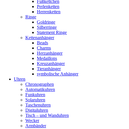
Fußkettchen
Perlenketten
Herrenketten
Ringe
Goldringe
Silberringe
Statement Ringe
Kettenanhänger
Beads
Charms
Herzanhänger
Medaillons
Kreuzanhänger
Tieranhänger
symbolische Anhänger
Uhren
Chronographen
Automatikuhren
Funkuhren
Solaruhren
Taschenuhren
Digitaluhren
Tisch – und Wanduhren
Wecker
Armbänder