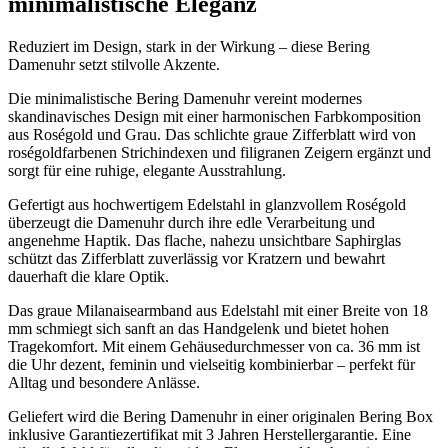
minimalistische Eleganz
Reduziert im Design, stark in der Wirkung – diese Bering
Damenuhr setzt stilvolle Akzente.
Die minimalistische Bering Damenuhr vereint modernes
skandinavisches Design mit einer harmonischen Farbkomposition
aus Roségold und Grau. Das schlichte graue Zifferblatt wird von
roségoldfarbenen Strichindexen und filigranen Zeigern ergänzt und
sorgt für eine ruhige, elegante Ausstrahlung.
Gefertigt aus hochwertigem Edelstahl in glanzvollem Roségold
überzeugt die Damenuhr durch ihre edle Verarbeitung und
angenehme Haptik. Das flache, nahezu unsichtbare Saphirglas
schützt das Zifferblatt zuverlässig vor Kratzern und bewahrt
dauerhaft die klare Optik.
Das graue Milanaisearmband aus Edelstahl mit einer Breite von 18
mm schmiegt sich sanft an das Handgelenk und bietet hohen
Tragekomfort. Mit einem Gehäusedurchmesser von ca. 36 mm ist
die Uhr dezent, feminin und vielseitig kombinierbar – perfekt für
Alltag und besondere Anlässe.
Geliefert wird die Bering Damenuhr in einer originalen Bering Box
inklusive Garantiezertifikat mit 3 Jahren Herstellergarantie. Eine