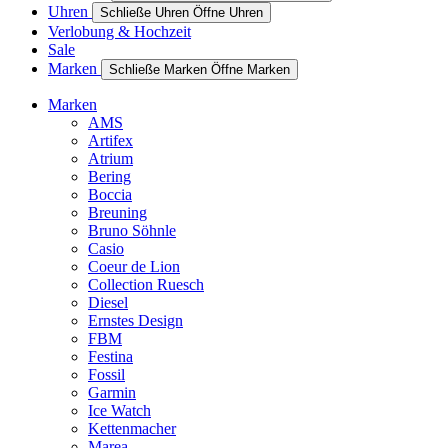
Uhren
Schließe Uhren
Öffne Uhren
Verlobung & Hochzeit
Sale
Marken
Schließe Marken
Öffne Marken
Marken
AMS
Artifex
Atrium
Bering
Boccia
Breuning
Bruno Söhnle
Casio
Coeur de Lion
Collection Ruesch
Diesel
Ernstes Design
FBM
Festina
Fossil
Garmin
Ice Watch
Kettenmacher
Marea