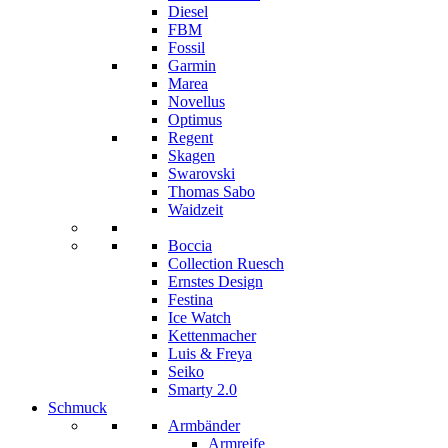
Diesel
FBM
Fossil
Garmin
Marea
Novellus
Optimus
Regent
Skagen
Swarovski
Thomas Sabo
Waidzeit
Boccia
Collection Ruesch
Ernstes Design
Festina
Ice Watch
Kettenmacher
Luis & Freya
Seiko
Smarty 2.0
Schmuck
Armbänder
Armreife