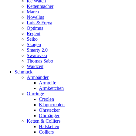
Ice Watch
Kettenmacher
Marea
Novellus
Luis & Freya
Optimus
Regent
Seiko
Skagen
Smarty 2.0
Swarovski
Thomas Sabo
Waidzeit
Schmuck
Armbänder
Armreife
Armkettchen
Ohrringe
Creolen
Klappcreolen
Ohrstecker
Ohrhänger
Ketten & Colliers
Halsketten
Colliers