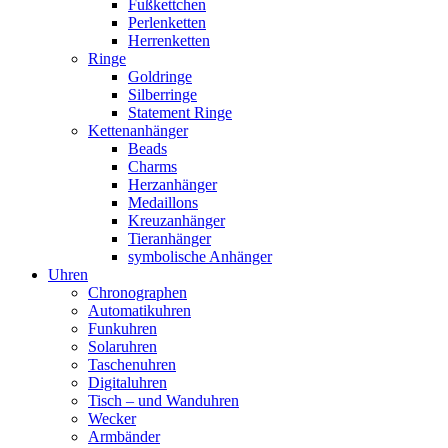
Fußkettchen
Perlenketten
Herrenketten
Ringe
Goldringe
Silberringe
Statement Ringe
Kettenanhänger
Beads
Charms
Herzanhänger
Medaillons
Kreuzanhänger
Tieranhänger
symbolische Anhänger
Uhren
Chronographen
Automatikuhren
Funkuhren
Solaruhren
Taschenuhren
Digitaluhren
Tisch – und Wanduhren
Wecker
Armbänder