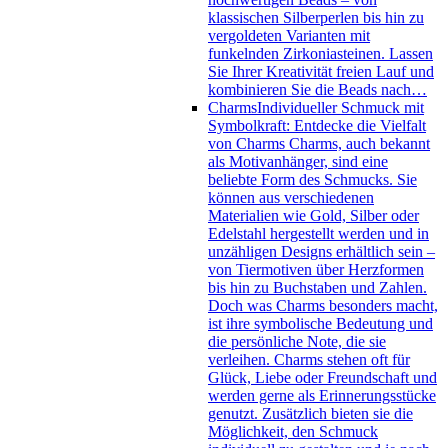
klassischen Silberperlen bis hin zu
vergoldeten Varianten mit
funkelnden Zirkoniasteinen. Lassen
Sie Ihrer Kreativität freien Lauf und
kombinieren Sie die Beads nach…
Charms
Individueller Schmuck mit
Symbolkraft: Entdecke die Vielfalt
von Charms Charms, auch bekannt
als Motivanhänger, sind eine
beliebte Form des Schmucks. Sie
können aus verschiedenen
Materialien wie Gold, Silber oder
Edelstahl hergestellt werden und in
unzähligen Designs erhältlich sein –
von Tiermotiven über Herzformen
bis hin zu Buchstaben und Zahlen.
Doch was Charms besonders macht,
ist ihre symbolische Bedeutung und
die persönliche Note, die sie
verleihen. Charms stehen oft für
Glück, Liebe oder Freundschaft und
werden gerne als Erinnerungsstücke
genutzt. Zusätzlich bieten sie die
Möglichkeit, den Schmuck