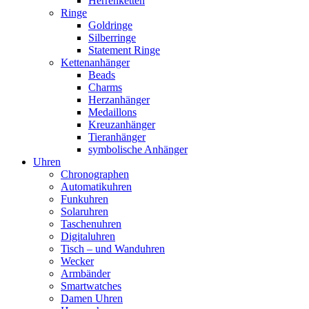
Herrenketten
Ringe
Goldringe
Silberringe
Statement Ringe
Kettenanhänger
Beads
Charms
Herzanhänger
Medaillons
Kreuzanhänger
Tieranhänger
symbolische Anhänger
Uhren
Chronographen
Automatikuhren
Funkuhren
Solaruhren
Taschenuhren
Digitaluhren
Tisch – und Wanduhren
Wecker
Armbänder
Smartwatches
Damen Uhren