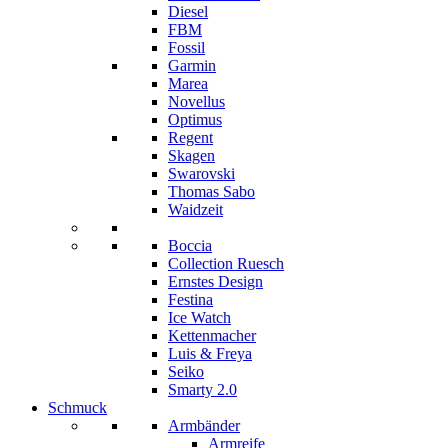
Diesel
FBM
Fossil
Garmin
Marea
Novellus
Optimus
Regent
Skagen
Swarovski
Thomas Sabo
Waidzeit
Boccia
Collection Ruesch
Ernstes Design
Festina
Ice Watch
Kettenmacher
Luis & Freya
Seiko
Smarty 2.0
Schmuck
Armbänder
Armreife