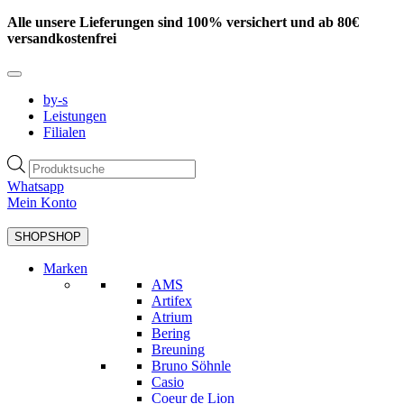
Zum
Alle unsere Lieferungen sind 100% versichert und ab 80€
Inhalt
versandkostenfrei
springen
by-s
Leistungen
Filialen
Products
search
Whatsapp
Mein Konto
SHOP
SHOP
Marken
AMS
Artifex
Atrium
Bering
Breuning
Bruno Söhnle
Casio
Coeur de Lion