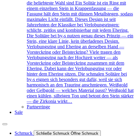
die beliebteste Wahl sind Ein Solitär ist ein Ring mit
einem einzelnen Stein in Krappenfassung — die
Fassung hält den Stein mit dünnen Metallstegen, sodass
maximales Licht einfällt. Dieses Design ist seit
Jahrzehnten der Klassiker bei Verlobungsringen:
schlicht, zeitlos und kombinierbar mit jedem Ehering.
Die Solitäre bei by-s nutzen genau dieses Prinzip — ein
Stein, eine klare Linie, kein überladenes Design.
Verlobungsring und Ehering an derselben Hand —
Vorsteckring oder Beisteckring? Viele tragen den
Verlobungsring nach der Hochzeit weiter — als
Vorsteckring oder Beisteckring zusammen mit dem
Ehering. Dabei kann der Verlobungsring vor oder
hinter dem Ehering sitzen. Die schmalen Solitäre bei
by-s eignen sich besonders gut dafür, weil sie sich
harmonisch an den Trauring anschmiegen. Weißgold
oder Gelbgold — welches Material passt? Weißgold hat
einen kühlen, silbrigen Ton und betont den Stein stärker
— die Zirkonia wirkt…
Partnerringe
Sale
Schmuck
Schließe Schmuck
Öffne Schmuck