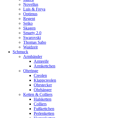
Novellus
Luis & Freya
Optimus
Regent
Seiko
Skagen
Smarty 2.0
Swarovski
Thomas Sabo
Waidzeit
Schmuck
Armbänder
Armreife
Armkettchen
Ohrringe
Creolen
Klappcreolen
Ohrstecker
Ohrhänger
Ketten & Colliers
Halsketten
Colliers
Fußkettchen
Perlenketten