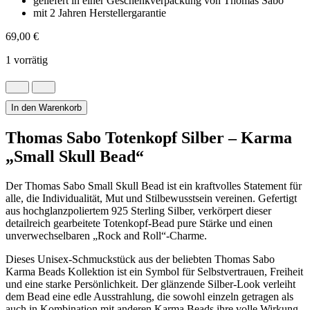
geliefert in einer Geschenkverpackung von Thomas Sabo
mit 2 Jahren Herstellergarantie
69,00
€
1 vorrätig
Kleiner
Thomas
Sabo
In den Warenkorb
Totenkopf
Bead
Thomas Sabo Totenkopf Silber – Karma
Detailreich
„Small Skull Bead“
Menge
Der Thomas Sabo Small Skull Bead ist ein kraftvolles Statement für
alle, die Individualität, Mut und Stilbewusstsein vereinen. Gefertigt
aus hochglanzpoliertem 925 Sterling Silber, verkörpert dieser
detailreich gearbeitete Totenkopf-Bead pure Stärke und einen
unverwechselbaren „Rock and Roll“-Charme.
Dieses Unisex-Schmuckstück aus der beliebten Thomas Sabo
Karma Beads Kollektion ist ein Symbol für Selbstvertrauen, Freiheit
und eine starke Persönlichkeit. Der glänzende Silber-Look verleiht
dem Bead eine edle Ausstrahlung, die sowohl einzeln getragen als
auch in Kombination mit anderen Karma Beads ihre volle Wirkung