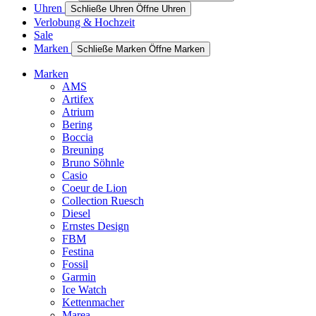
Uhren
Schließe Uhren
Öffne Uhren
Verlobung & Hochzeit
Sale
Marken
Schließe Marken
Öffne Marken
Marken
AMS
Artifex
Atrium
Bering
Boccia
Breuning
Bruno Söhnle
Casio
Coeur de Lion
Collection Ruesch
Diesel
Ernstes Design
FBM
Festina
Fossil
Garmin
Ice Watch
Kettenmacher
Marea