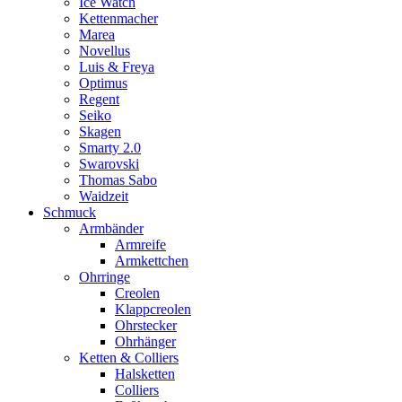
Ice Watch
Kettenmacher
Marea
Novellus
Luis & Freya
Optimus
Regent
Seiko
Skagen
Smarty 2.0
Swarovski
Thomas Sabo
Waidzeit
Schmuck
Armbänder
Armreife
Armkettchen
Ohrringe
Creolen
Klappcreolen
Ohrstecker
Ohrhänger
Ketten & Colliers
Halsketten
Colliers