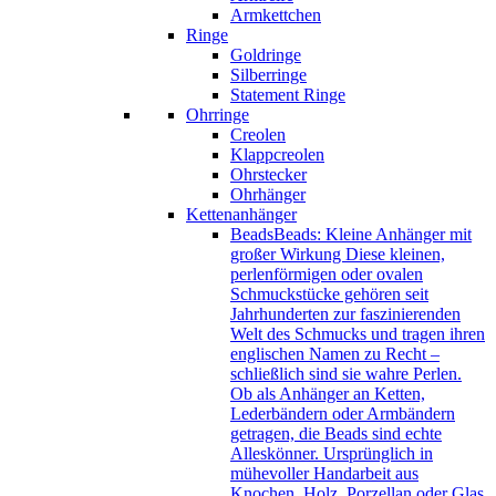
Armkettchen
Ringe
Goldringe
Silberringe
Statement Ringe
Ohrringe
Creolen
Klappcreolen
Ohrstecker
Ohrhänger
Kettenanhänger
Beads
Beads: Kleine Anhänger mit
großer Wirkung Diese kleinen,
perlenförmigen oder ovalen
Schmuckstücke gehören seit
Jahrhunderten zur faszinierenden
Welt des Schmucks und tragen ihren
englischen Namen zu Recht –
schließlich sind sie wahre Perlen.
Ob als Anhänger an Ketten,
Lederbändern oder Armbändern
getragen, die Beads sind echte
Alleskönner. Ursprünglich in
mühevoller Handarbeit aus
Knochen, Holz, Porzellan oder Glas