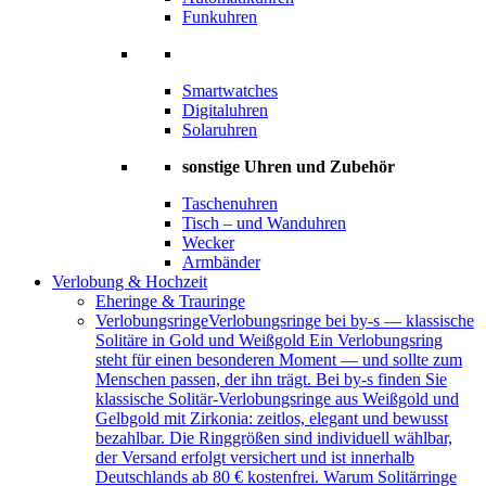
Funkuhren
Smartwatches
Digitaluhren
Solaruhren
sonstige Uhren und Zubehör
Taschenuhren
Tisch – und Wanduhren
Wecker
Armbänder
Verlobung & Hochzeit
Eheringe & Trauringe
Verlobungsringe
Verlobungsringe bei by-s — klassische
Solitäre in Gold und Weißgold Ein Verlobungsring
steht für einen besonderen Moment — und sollte zum
Menschen passen, der ihn trägt. Bei by-s finden Sie
klassische Solitär-Verlobungsringe aus Weißgold und
Gelbgold mit Zirkonia: zeitlos, elegant und bewusst
bezahlbar. Die Ringgrößen sind individuell wählbar,
der Versand erfolgt versichert und ist innerhalb
Deutschlands ab 80 € kostenfrei. Warum Solitärringe