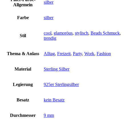
silber
Allgemein
Farbe
silber
cool
,
glamoröus
,
stylisch
,
Beads Schmuck
,
Stil
trendig
Thema & Anlass
Alltag
,
Freizeit
,
Party
,
Work
,
Fashion
Material
Sterling Silber
Legierung
925er Sterlingsilber
Besatz
kein Besatz
Durchmesser
9 mm