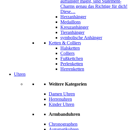
auffälliger magst, sind Statement-
Charms genau das Richtige für dich!
Diese…
Herzanhänger
Medaillons
Kreuzanhänger
Tieranhänger
symbolische Anhänger
Ketten & Colliers
Halsketten
Colliers
Fußkettchen
Perlenketten
Herrenketten
Uhren
Weitere Kategorien
Damen Uhren
Herrenuhren
Kinder Uhren
Armbanduhren
Chronographen
Automatikuhren