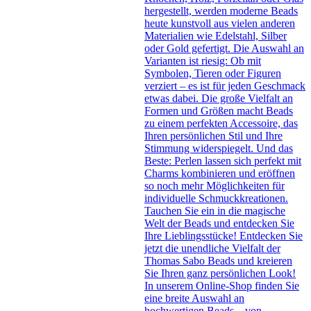
hergestellt, werden moderne Beads
heute kunstvoll aus vielen anderen
Materialien wie Edelstahl, Silber
oder Gold gefertigt. Die Auswahl an
Varianten ist riesig: Ob mit
Symbolen, Tieren oder Figuren
verziert – es ist für jeden Geschmack
etwas dabei. Die große Vielfalt an
Formen und Größen macht Beads
zu einem perfekten Accessoire, das
Ihren persönlichen Stil und Ihre
Stimmung widerspiegelt. Und das
Beste: Perlen lassen sich perfekt mit
Charms kombinieren und eröffnen
so noch mehr Möglichkeiten für
individuelle Schmuckkreationen.
Tauchen Sie ein in die magische
Welt der Beads und entdecken Sie
Ihre Lieblingsstücke! Entdecken Sie
jetzt die unendliche Vielfalt der
Thomas Sabo Beads und kreieren
Sie Ihren ganz persönlichen Look!
In unserem Online-Shop finden Sie
eine breite Auswahl an
hochwertigen Beads – von