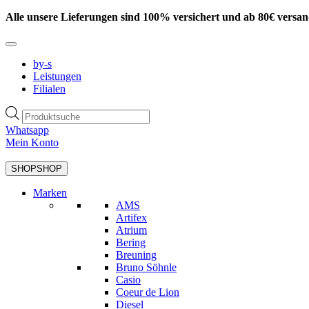
Zum
Alle unsere Lieferungen sind 100% versichert und ab 80€ versan
Inhalt
springen
by-s
Leistungen
Filialen
Products
search
Whatsapp
Mein Konto
SHOP
SHOP
Marken
AMS
Artifex
Atrium
Bering
Breuning
Bruno Söhnle
Casio
Coeur de Lion
Diesel