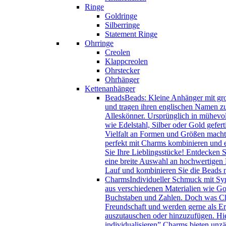
Ringe
Goldringe
Silberringe
Statement Ringe
Ohrringe
Creolen
Klappcreolen
Ohrstecker
Ohrhänger
Kettenanhänger
Beads
Beads: Kleine Anhänger mit gro
und tragen ihren englischen Namen zu
Alleskönner. Ursprünglich in mühevol
wie Edelstahl, Silber oder Gold gefer
Vielfalt an Formen und Größen macht 
perfekt mit Charms kombinieren und e
Sie Ihre Lieblingsstücke! Entdecken 
eine breite Auswahl an hochwertigen B
Lauf und kombinieren Sie die Beads
Charms
Individueller Schmuck mit Sy
aus verschiedenen Materialien wie Gol
Buchstaben und Zahlen. Doch was Char
Freundschaft und werden gerne als Eri
auszutauschen oder hinzuzufügen. Hie
individualisieren” Charms bieten unzä