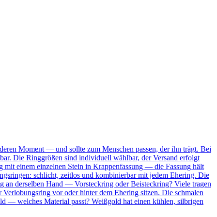
onderen Moment — und sollte zum Menschen passen, der ihn trägt. Bei
bar. Die Ringgrößen sind individuell wählbar, der Versand erfolgt
Ring mit einem einzelnen Stein in Krappenfassung — die Fassung hält
ungsringen: schlicht, zeitlos und kombinierbar mit jedem Ehering. Die
ing an derselben Hand — Vorsteckring oder Beisteckring? Viele tragen
 Verlobungsring vor oder hinter dem Ehering sitzen. Die schmalen
ld — welches Material passt? Weißgold hat einen kühlen, silbrigen