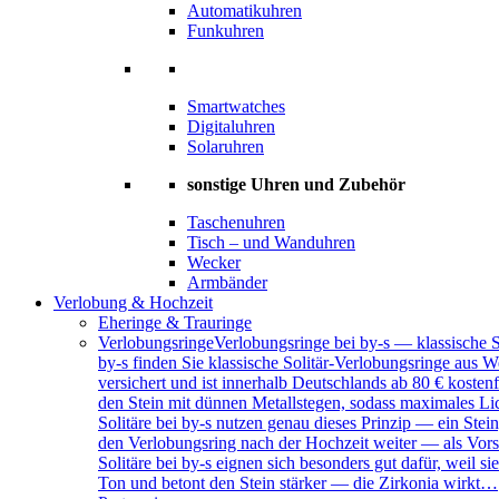
Automatikuhren
Funkuhren
Smartwatches
Digitaluhren
Solaruhren
sonstige Uhren und Zubehör
Taschenuhren
Tisch – und Wanduhren
Wecker
Armbänder
Verlobung & Hochzeit
Eheringe & Trauringe
Verlobungsringe
Verlobungsringe bei by-s — klassische 
by-s finden Sie klassische Solitär-Verlobungsringe aus W
versichert und ist innerhalb Deutschlands ab 80 € kosten
den Stein mit dünnen Metallstegen, sodass maximales Lich
Solitäre bei by-s nutzen genau dieses Prinzip — ein Ste
den Verlobungsring nach der Hochzeit weiter — als Vors
Solitäre bei by-s eignen sich besonders gut dafür, weil
Ton und betont den Stein stärker — die Zirkonia wirkt…