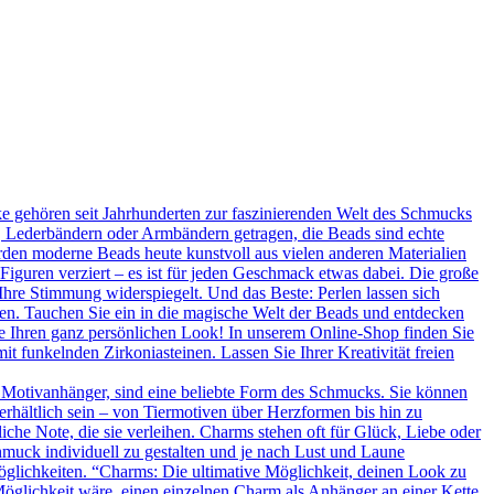
 gehören seit Jahrhunderten zur faszinierenden Welt des Schmucks
n, Lederbändern oder Armbändern getragen, die Beads sind echte
rden moderne Beads heute kunstvoll aus vielen anderen Materialien
 Figuren verziert – es ist für jeden Geschmack etwas dabei. Die große
Ihre Stimmung widerspiegelt. Und das Beste: Perlen lassen sich
en. Tauchen Sie ein in die magische Welt der Beads und entdecken
Sie Ihren ganz persönlichen Look! In unserem Online-Shop finden Sie
t funkelnden Zirkoniasteinen. Lassen Sie Ihrer Kreativität freien
 Motivanhänger, sind eine beliebte Form des Schmucks. Sie können
erhältlich sein – von Tiermotiven über Herzformen bis hin zu
he Note, die sie verleihen. Charms stehen oft für Glück, Liebe oder
hmuck individuell zu gestalten und je nach Lust und Laune
glichkeiten. “Charms: Die ultimative Möglichkeit, deinen Look zu
Möglichkeit wäre, einen einzelnen Charm als Anhänger an einer Kette