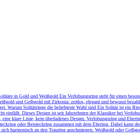
Solitäre in Gold und Weißgold Ein Verlobungsring steht für einen bes
eißgold und Gelbgold mit Zirkonia: zeitlos, elegant und bewusst bezahl
frei. Warum Solitärringe die beliebteste Wahl sind Ein Solitär ist ein 
t einfällt. Dieses Design ist seit Jahrzehnten der Klassiker bei Verlob
in, eine klare Linie, kein überladenes Design. Verlobungsring und Eher
teckring oder Beisteckring zusammen mit dem Ehering. Dabei kann der
 sie sich harmonisch an den Trauring anschmiegen. Weißgold oder Gelbgo