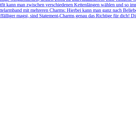
fit kann man zwischen verschiedenen Kettenlängen wählen und so immer
ettelarmband mit mehreren Charms: Hierbei kann man ganz nach Belie
ffälliger magst, sind Statement-Charms genau das Richtige für dich! 