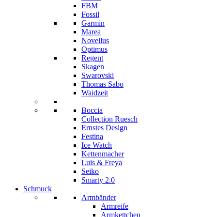
FBM
Fossil
Garmin
Marea
Novellus
Optimus
Regent
Skagen
Swarovski
Thomas Sabo
Waidzeit
Boccia
Collection Ruesch
Ernstes Design
Festina
Ice Watch
Kettenmacher
Luis & Freya
Seiko
Smarty 2.0
Schmuck
Armbänder
Armreife
Armkettchen