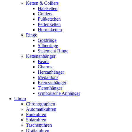
Ketten & Colliers
Halsketten
Colliers
Fußkettchen
Perlenketten
Herrenketten
Ringe
Goldringe
Silberringe
Statement Ringe
Kettenanhänger
Beads
Charms
Herzanhänger
Medaillons
Kreuzanhänger
Tieranhänger
symbolische Anhänger
Uhren
Chronographen
Automatikuhren
Funkuhren
Solaruhren
Taschenuhren
Digitaluhren