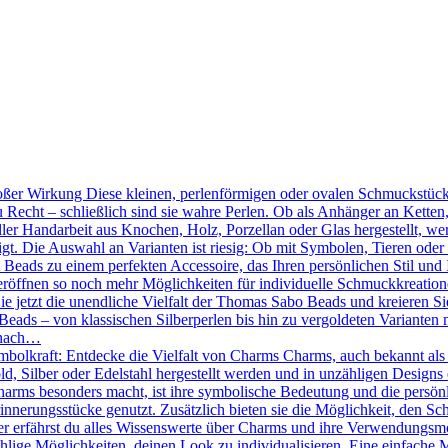
ßer Wirkung Diese kleinen, perlenförmigen oder ovalen Schmuckstücke
 Recht – schließlich sind sie wahre Perlen. Ob als Anhänger an Kette
ler Handarbeit aus Knochen, Holz, Porzellan oder Glas hergestellt, we
tigt. Die Auswahl an Varianten ist riesig: Ob mit Symbolen, Tieren oder
Beads zu einem perfekten Accessoire, das Ihren persönlichen Stil und 
röffnen so noch mehr Möglichkeiten für individuelle Schmuckkreation
Sie jetzt die unendliche Vielfalt der Thomas Sabo Beads und kreieren 
eads – von klassischen Silberperlen bis hin zu vergoldeten Varianten mi
 nach…
mbolkraft: Entdecke die Vielfalt von Charms Charms, auch bekannt als
d, Silber oder Edelstahl hergestellt werden und in unzähligen Designs 
ms besonders macht, ist ihre symbolische Bedeutung und die persönlic
nnerungsstücke genutzt. Zusätzlich bieten sie die Möglichkeit, den Sc
r erfährst du alles Wissenswerte über Charms und ihre Verwendungsmö
hlige Möglichkeiten, deinen Look zu individualisieren. Eine einfache 