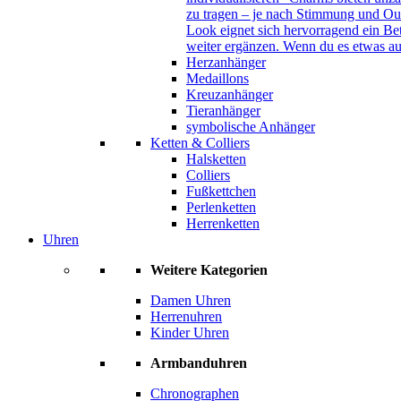
zu tragen – je nach Stimmung und Out
Look eignet sich hervorragend ein B
weiter ergänzen. Wenn du es etwas au
Herzanhänger
Medaillons
Kreuzanhänger
Tieranhänger
symbolische Anhänger
Ketten & Colliers
Halsketten
Colliers
Fußkettchen
Perlenketten
Herrenketten
Uhren
Weitere Kategorien
Damen Uhren
Herrenuhren
Kinder Uhren
Armbanduhren
Chronographen