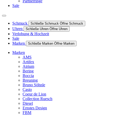
Partnerringe
Sale
Schmuck
Schließe Schmuck
Öffne Schmuck
Uhren
Schließe Uhren
Öffne Uhren
Verlobung & Hochzeit
Sale
Marken
Schließe Marken
Öffne Marken
Marken
AMS
Artifex
Atrium
Bering
Boccia
Breuning
Bruno Söhnle
Casio
Coeur de Lion
Collection Ruesch
Diesel
Ernstes Design
FBM