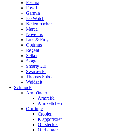
Festina
Fossil
Garmin
Ice Watch
Kettenmacher
Marea
Novellus
Luis & Freya
Optimus
Regent
Seiko
Skagen
Smarty 2.0
Swarovski
Thomas Sabo
Waidzeit
Schmuck
Armbänder
Armreife
Armkettchen
Ohrringe
Creolen
Klappcreolen
Ohrstecker
Ohrhänger