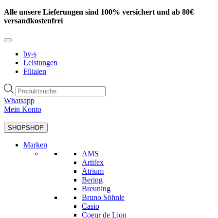
Zum
Alle unsere Lieferungen sind 100% versichert und ab 80€
Inhalt
versandkostenfrei
springen
by-s
Leistungen
Filialen
Products
search
Whatsapp
Mein Konto
SHOP
SHOP
Marken
AMS
Artifex
Atrium
Bering
Breuning
Bruno Söhnle
Casio
Coeur de Lion