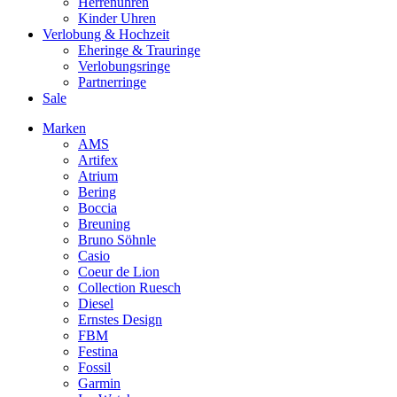
Herrenuhren
Kinder Uhren
Verlobung & Hochzeit
Eheringe & Trauringe
Verlobungsringe
Partnerringe
Sale
Marken
AMS
Artifex
Atrium
Bering
Boccia
Breuning
Bruno Söhnle
Casio
Coeur de Lion
Collection Ruesch
Diesel
Ernstes Design
FBM
Festina
Fossil
Garmin