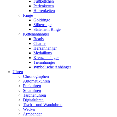
Fußkettchen
Perlenketten
Herrenketten
Ringe
Goldringe
Silberringe
Statement Ringe
Kettenanhänger
Beads
Charms
Herzanhänger
Medaillons
Kreuzanhänger
Tieranhänger
symbolische Anhänger
Uhren
Chronographen
Automatikuhren
Funkuhren
Solaruhren
Taschenuhren
Digitaluhren
Tisch – und Wanduhren
Wecker
Armbänder