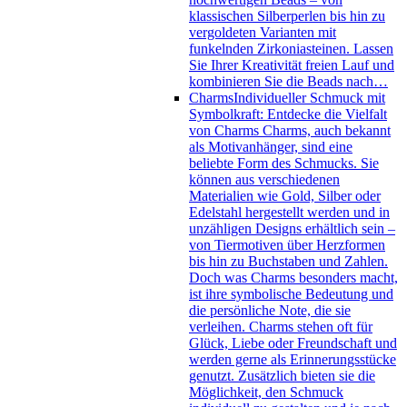
klassischen Silberperlen bis hin zu
vergoldeten Varianten mit
funkelnden Zirkoniasteinen. Lassen
Sie Ihrer Kreativität freien Lauf und
kombinieren Sie die Beads nach…
Charms
Individueller Schmuck mit
Symbolkraft: Entdecke die Vielfalt
von Charms Charms, auch bekannt
als Motivanhänger, sind eine
beliebte Form des Schmucks. Sie
können aus verschiedenen
Materialien wie Gold, Silber oder
Edelstahl hergestellt werden und in
unzähligen Designs erhältlich sein –
von Tiermotiven über Herzformen
bis hin zu Buchstaben und Zahlen.
Doch was Charms besonders macht,
ist ihre symbolische Bedeutung und
die persönliche Note, die sie
verleihen. Charms stehen oft für
Glück, Liebe oder Freundschaft und
werden gerne als Erinnerungsstücke
genutzt. Zusätzlich bieten sie die
Möglichkeit, den Schmuck