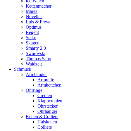
Ice Watch
Kettenmacher
Marea
Novellus
Luis & Freya
Optimus
Regent
Seiko
Skagen
Smarty 2.0
Swarovski
Thomas Sabo
Waidzeit
Schmuck
Armbänder
Armreife
Armkettchen
Ohrringe
Creolen
Klappcreolen
Ohrstecker
Ohrhänger
Ketten & Colliers
Halsketten
Colliers