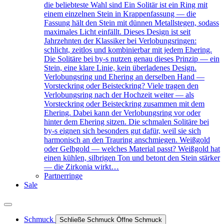
die beliebteste Wahl sind Ein Solitär ist ein Ring mit
einem einzelnen Stein in Krappenfassung — die
Fassung hält den Stein mit dünnen Metallstegen, sodass
maximales Licht einfällt. Dieses Design ist seit
Jahrzehnten der Klassiker bei Verlobungsringen:
schlicht, zeitlos und kombinierbar mit jedem Ehering.
Die Solitäre bei by-s nutzen genau dieses Prinzip — ein
Stein, eine klare Linie, kein überladenes Design.
Verlobungsring und Ehering an derselben Hand —
Vorsteckring oder Beisteckring? Viele tragen den
Verlobungsring nach der Hochzeit weiter — als
Vorsteckring oder Beisteckring zusammen mit dem
Ehering. Dabei kann der Verlobungsring vor oder
hinter dem Ehering sitzen. Die schmalen Solitäre bei
by-s eignen sich besonders gut dafür, weil sie sich
harmonisch an den Trauring anschmiegen. Weißgold
oder Gelbgold — welches Material passt? Weißgold hat
einen kühlen, silbrigen Ton und betont den Stein stärker
— die Zirkonia wirkt…
Partnerringe
Sale
Schmuck
Schließe Schmuck
Öffne Schmuck