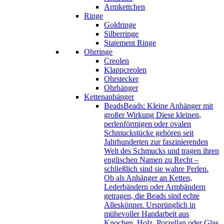
Armkettchen
Ringe
Goldringe
Silberringe
Statement Ringe
Ohrringe
Creolen
Klappcreolen
Ohrstecker
Ohrhänger
Kettenanhänger
Beads
Beads: Kleine Anhänger mit
großer Wirkung Diese kleinen,
perlenförmigen oder ovalen
Schmuckstücke gehören seit
Jahrhunderten zur faszinierenden
Welt des Schmucks und tragen ihren
englischen Namen zu Recht –
schließlich sind sie wahre Perlen.
Ob als Anhänger an Ketten,
Lederbändern oder Armbändern
getragen, die Beads sind echte
Alleskönner. Ursprünglich in
mühevoller Handarbeit aus
Knochen, Holz, Porzellan oder Glas