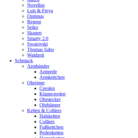
Novellus
Luis & Freya
Optimus
Regent
Seiko
Skagen
Smarty 2.0
Swarovski
Thomas Sabo
Waidzeit
Schmuck
Armbänder
Armreife
Armkettchen
Ohrringe
Creolen
Klappcreolen
Ohrstecker
Ohrhänger
Ketten & Colliers
Halsketten
Colliers
Fußkettchen
Perlenketten