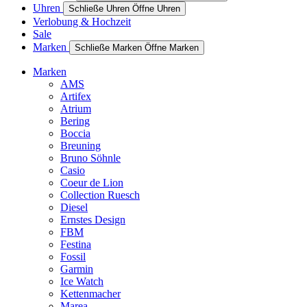
Uhren
Schließe Uhren
Öffne Uhren
Verlobung & Hochzeit
Sale
Marken
Schließe Marken
Öffne Marken
Marken
AMS
Artifex
Atrium
Bering
Boccia
Breuning
Bruno Söhnle
Casio
Coeur de Lion
Collection Ruesch
Diesel
Ernstes Design
FBM
Festina
Fossil
Garmin
Ice Watch
Kettenmacher
Marea