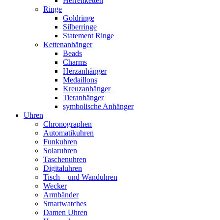
Herrenketten
Ringe
Goldringe
Silberringe
Statement Ringe
Kettenanhänger
Beads
Charms
Herzanhänger
Medaillons
Kreuzanhänger
Tieranhänger
symbolische Anhänger
Uhren
Chronographen
Automatikuhren
Funkuhren
Solaruhren
Taschenuhren
Digitaluhren
Tisch – und Wanduhren
Wecker
Armbänder
Smartwatches
Damen Uhren