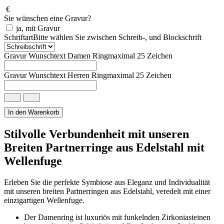
€
Sie wünschen eine Gravur?
ja, mit Gravur
Schriftart
Bitte wählen Sie zwischen Schreib-, und Blockschrift
Gravur Wunschtext Damen Ring
maximal 25 Zeichen
Gravur Wunschtext Herren Ring
maximal 25 Zeichen
Partnerringe
Edelstahl
Breit
In den Warenkorb
in
matt
Stilvolle Verbundenheit mit unseren
und
Breiten Partnerringe aus Edelstahl mit
poliert
Menge
Wellenfuge
Erleben Sie die perfekte Symbiose aus Eleganz und Individualität
mit unseren breiten Partnerringen aus Edelstahl, veredelt mit einer
einzigartigen Wellenfuge.
Der Damenring ist luxuriös mit funkelnden Zirkoniasteinen