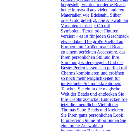
hergestellt, werden moderne Beads
heute kunstvoll aus vielen anderen
Materialien wie Edelstahl, Silber
oder Gold gefertigt. Die Auswahl an
Varianten ist riesig: Ob mit
Symbolen, Tieren oder Figuren
verziert – es ist für jeden Geschmack
etwas dabei. Die große Vielfalt an
Formen und Größen macht Beads
zu einem perfekten Accessoire, das
Ihren persönlichen Stil und Ihre
Stimmung widerspiegelt. Und das
Beste: Perlen lassen sich perfekt mit
Charms kombinieren und eröffnen
so noch mehr Möglichkeiten für
individuelle Schmuckkreationen.
Tauchen Sie ein in die magische
Welt der Beads und entdecken Sie
Ihre Lieblingsstücke! Entdecken Sie
jetzt die unendliche Vielfalt der
Thomas Sabo Beads und kreieren
Sie Ihren ganz persönlichen Look!
In unserem Online-Shop finden Sie
eine breite Auswahl an
hochwertigen Beads – von