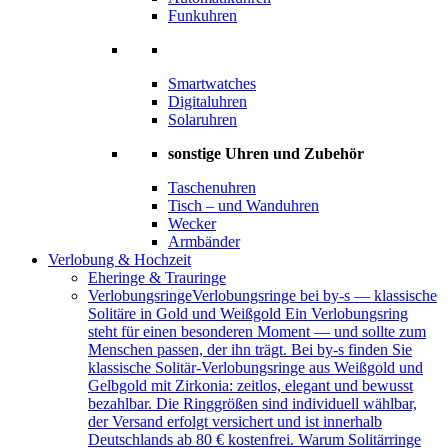
Funkuhren
Smartwatches
Digitaluhren
Solaruhren
sonstige Uhren und Zubehör
Taschenuhren
Tisch – und Wanduhren
Wecker
Armbänder
Verlobung & Hochzeit
Eheringe & Trauringe
Verlobungsringe
Verlobungsringe bei by-s — klassische
Solitäre in Gold und Weißgold Ein Verlobungsring
steht für einen besonderen Moment — und sollte zum
Menschen passen, der ihn trägt. Bei by-s finden Sie
klassische Solitär-Verlobungsringe aus Weißgold und
Gelbgold mit Zirkonia: zeitlos, elegant und bewusst
bezahlbar. Die Ringgrößen sind individuell wählbar,
der Versand erfolgt versichert und ist innerhalb
Deutschlands ab 80 € kostenfrei. Warum Solitärringe