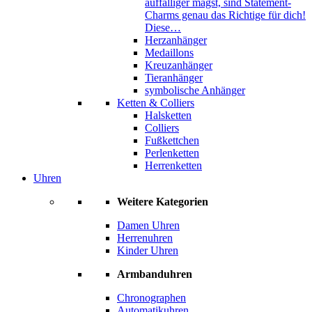
auffälliger magst, sind Statement-
Charms genau das Richtige für dich!
Diese…
Herzanhänger
Medaillons
Kreuzanhänger
Tieranhänger
symbolische Anhänger
Ketten & Colliers
Halsketten
Colliers
Fußkettchen
Perlenketten
Herrenketten
Uhren
Weitere Kategorien
Damen Uhren
Herrenuhren
Kinder Uhren
Armbanduhren
Chronographen
Automatikuhren