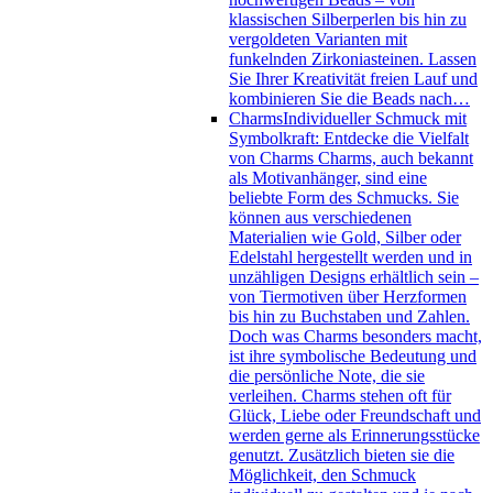
klassischen Silberperlen bis hin zu
vergoldeten Varianten mit
funkelnden Zirkoniasteinen. Lassen
Sie Ihrer Kreativität freien Lauf und
kombinieren Sie die Beads nach…
Charms
Individueller Schmuck mit
Symbolkraft: Entdecke die Vielfalt
von Charms Charms, auch bekannt
als Motivanhänger, sind eine
beliebte Form des Schmucks. Sie
können aus verschiedenen
Materialien wie Gold, Silber oder
Edelstahl hergestellt werden und in
unzähligen Designs erhältlich sein –
von Tiermotiven über Herzformen
bis hin zu Buchstaben und Zahlen.
Doch was Charms besonders macht,
ist ihre symbolische Bedeutung und
die persönliche Note, die sie
verleihen. Charms stehen oft für
Glück, Liebe oder Freundschaft und
werden gerne als Erinnerungsstücke
genutzt. Zusätzlich bieten sie die
Möglichkeit, den Schmuck