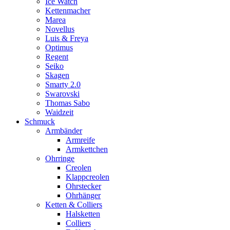
Ice Watch
Kettenmacher
Marea
Novellus
Luis & Freya
Optimus
Regent
Seiko
Skagen
Smarty 2.0
Swarovski
Thomas Sabo
Waidzeit
Schmuck
Armbänder
Armreife
Armkettchen
Ohrringe
Creolen
Klappcreolen
Ohrstecker
Ohrhänger
Ketten & Colliers
Halsketten
Colliers