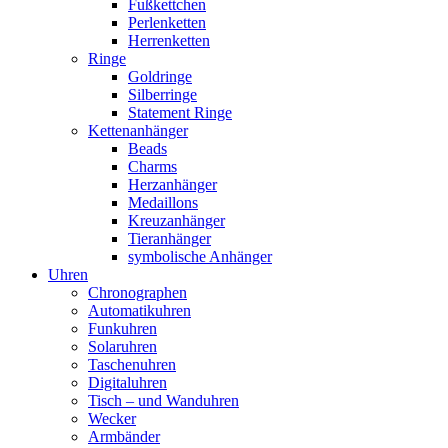
Fußkettchen
Perlenketten
Herrenketten
Ringe
Goldringe
Silberringe
Statement Ringe
Kettenanhänger
Beads
Charms
Herzanhänger
Medaillons
Kreuzanhänger
Tieranhänger
symbolische Anhänger
Uhren
Chronographen
Automatikuhren
Funkuhren
Solaruhren
Taschenuhren
Digitaluhren
Tisch – und Wanduhren
Wecker
Armbänder