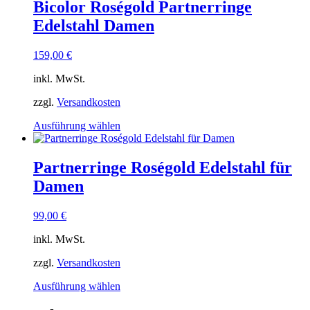
Bicolor Roségold Partnerringe
Edelstahl Damen
159,00
€
inkl. MwSt.
zzgl.
Versandkosten
Dieses
Ausführung wählen
Produkt
weist
mehrere
Partnerringe Roségold Edelstahl für
Varianten
Damen
auf.
Die
Optionen
99,00
€
können
auf
inkl. MwSt.
der
Produktseite
zzgl.
Versandkosten
gewählt
Dieses
Ausführung wählen
werden
Produkt