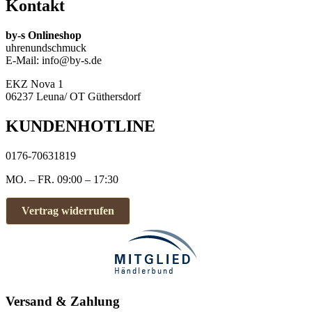
weist
Kontakt
mehrere
Varianten
by-s Onlineshop
auf.
uhrenundschmuck
Die
E-Mail: info@by-s.de
Optionen
können
EKZ Nova 1
auf
06237 Leuna/ OT Güthersdorf
der
Produktseite
KUNDENHOTLINE
gewählt
werden
0176-70631819
MO. – FR. 09:00 – 17:30
Vertrag widerrufen
Versand & Zahlung