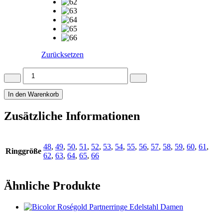
Zurücksetzen
Partnerringe
Platin
600
In den Warenkorb
Plus
Titan
Zusätzliche Informationen
und
Brillianten
Damenring
86/10050
48
,
49
,
50
,
51
,
52
,
53
,
54
,
55
,
56
,
57
,
58
,
59
,
60
,
61
,
Ringgröße
Menge
62
,
63
,
64
,
65
,
66
Ähnliche Produkte