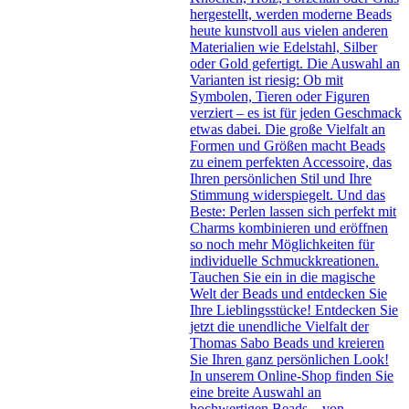
hergestellt, werden moderne Beads
heute kunstvoll aus vielen anderen
Materialien wie Edelstahl, Silber
oder Gold gefertigt. Die Auswahl an
Varianten ist riesig: Ob mit
Symbolen, Tieren oder Figuren
verziert – es ist für jeden Geschmack
etwas dabei. Die große Vielfalt an
Formen und Größen macht Beads
zu einem perfekten Accessoire, das
Ihren persönlichen Stil und Ihre
Stimmung widerspiegelt. Und das
Beste: Perlen lassen sich perfekt mit
Charms kombinieren und eröffnen
so noch mehr Möglichkeiten für
individuelle Schmuckkreationen.
Tauchen Sie ein in die magische
Welt der Beads und entdecken Sie
Ihre Lieblingsstücke! Entdecken Sie
jetzt die unendliche Vielfalt der
Thomas Sabo Beads und kreieren
Sie Ihren ganz persönlichen Look!
In unserem Online-Shop finden Sie
eine breite Auswahl an
hochwertigen Beads – von