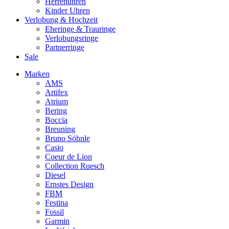
Herrenuhren
Kinder Uhren
Verlobung & Hochzeit
Eheringe & Trauringe
Verlobungsringe
Partnerringe
Sale
Marken
AMS
Artifex
Atrium
Bering
Boccia
Breuning
Bruno Söhnle
Casio
Coeur de Lion
Collection Ruesch
Diesel
Ernstes Design
FBM
Festina
Fossil
Garmin