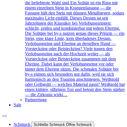
die beliebteste Wahl sind Ein Solitär ist ein Ring mit
einem einzelnen Stein in Krappenfassung — die
Fassung hält den Stein mit dünnen Metallstegen, sodass
maximales Licht einfällt. Dieses Design ist seit
Jahrzehnten der Klassiker bei Verlobungsringen:
schlicht, zeitlos und kombinierbar mit jedem Ehering.
Die Solitäre bei by-s nutzen genau dieses Prinzip — ein
Stein, eine klare Linie, kein überladenes Design.
Verlobungsring und Ehering an derselben Hand —
Vorsteckring oder Beisteckring? Viele tragen den
Verlobungsring nach der Hochzeit weiter — als
Vorsteckring oder Beisteckring zusammen mit dem
Ehering. Dabei kann der Verlobungsring vor oder
hinter dem Ehering sitzen. Die schmalen Solitäre bei
by-s eignen sich besonders gut dafür, weil sie sich
harmonisch an den Trauring anschmiegen. Weißgold
oder Gelbgold — welches Material passt? Weißgold hat
einen kühlen, silbrigen Ton und betont den Stein stärker
— die Zirkonia wirkt…
Partnerringe
Sale
Schmuck
Schließe Schmuck
Öffne Schmuck