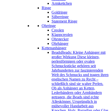
Armkettchen
Ringe
Goldringe
Silberringe
Statement Ringe
Ohrringe
Creolen
Klappcreolen
Ohrstecker
Ohrhänger
Kettenanhänger
Beads
Beads: Kleine Anhänger mit
großer Wirkung Diese kleinen,
perlenförmigen oder ovalen
Schmuckstücke gehören seit
Jahrhunderten zur faszinierenden
Welt des Schmucks und tragen ihren
englischen Namen zu Recht –
schließlich sind sie wahre Perlen.
Ob als Anhänger an Ketten,
Lederbändern oder Armbändern
getragen, die Beads sind echte
Alleskönner. Ursprünglich in
mühevoller Handarbeit aus
Knochen, Holz, Porzellan oder Glas