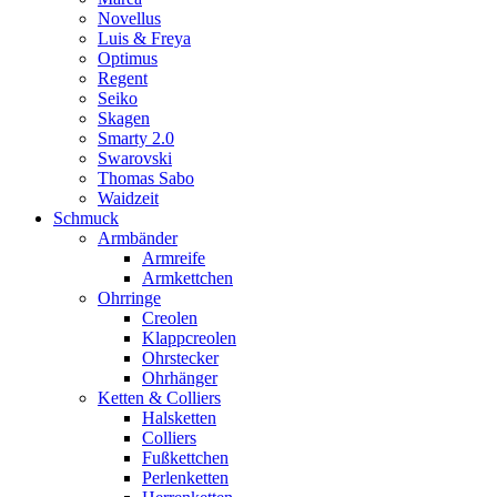
Novellus
Luis & Freya
Optimus
Regent
Seiko
Skagen
Smarty 2.0
Swarovski
Thomas Sabo
Waidzeit
Schmuck
Armbänder
Armreife
Armkettchen
Ohrringe
Creolen
Klappcreolen
Ohrstecker
Ohrhänger
Ketten & Colliers
Halsketten
Colliers
Fußkettchen
Perlenketten