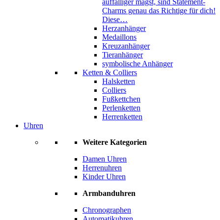
auffälliger magst, sind Statement-
Charms genau das Richtige für dich!
Diese…
Herzanhänger
Medaillons
Kreuzanhänger
Tieranhänger
symbolische Anhänger
Ketten & Colliers
Halsketten
Colliers
Fußkettchen
Perlenketten
Herrenketten
Uhren
Weitere Kategorien
Damen Uhren
Herrenuhren
Kinder Uhren
Armbanduhren
Chronographen
Automatikuhren