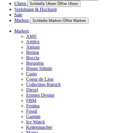
Uhren
Schließe Uhren
Öffne Uhren
Verlobung & Hochzeit
Sale
Marken
Schließe Marken
Öffne Marken
Marken
AMS
Artifex
Atrium
Bering
Boccia
Breuning
Bruno Söhnle
Casio
Coeur de Lion
Collection Ruesch
Diesel
Ernstes Design
FBM
Festina
Fossil
Garmin
Ice Watch
Kettenmacher
Marea