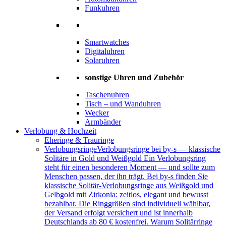
Funkuhren
Smartwatches
Digitaluhren
Solaruhren
sonstige Uhren und Zubehör
Taschenuhren
Tisch – und Wanduhren
Wecker
Armbänder
Verlobung & Hochzeit
Eheringe & Trauringe
Verlobungsringe
Verlobungsringe bei by-s — klassische
Solitäre in Gold und Weißgold Ein Verlobungsring
steht für einen besonderen Moment — und sollte zum
Menschen passen, der ihn trägt. Bei by-s finden Sie
klassische Solitär-Verlobungsringe aus Weißgold und
Gelbgold mit Zirkonia: zeitlos, elegant und bewusst
bezahlbar. Die Ringgrößen sind individuell wählbar,
der Versand erfolgt versichert und ist innerhalb
Deutschlands ab 80 € kostenfrei. Warum Solitärringe