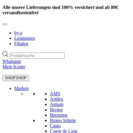
Zum
Alle unsere Lieferungen sind 100% versichert und ab 80€
Inhalt
versandkostenfrei
springen
by-s
Leistungen
Filialen
Products
search
Whatsapp
Mein Konto
SHOP
SHOP
Marken
AMS
Artifex
Atrium
Bering
Breuning
Bruno Söhnle
Casio
Coeur de Lion