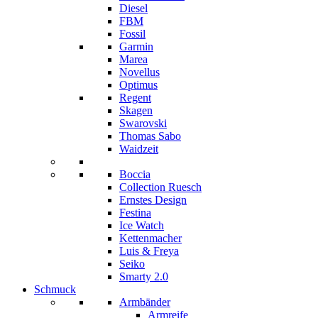
Diesel
FBM
Fossil
Garmin
Marea
Novellus
Optimus
Regent
Skagen
Swarovski
Thomas Sabo
Waidzeit
Boccia
Collection Ruesch
Ernstes Design
Festina
Ice Watch
Kettenmacher
Luis & Freya
Seiko
Smarty 2.0
Schmuck
Armbänder
Armreife