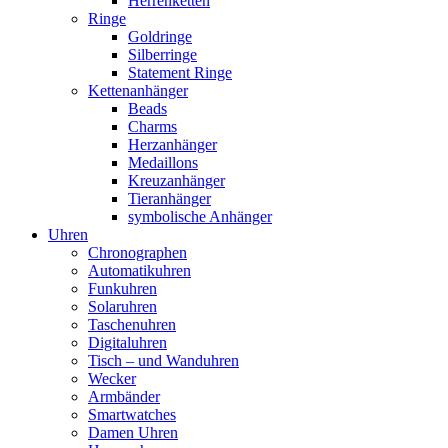
Herrenketten
Ringe
Goldringe
Silberringe
Statement Ringe
Kettenanhänger
Beads
Charms
Herzanhänger
Medaillons
Kreuzanhänger
Tieranhänger
symbolische Anhänger
Uhren
Chronographen
Automatikuhren
Funkuhren
Solaruhren
Taschenuhren
Digitaluhren
Tisch – und Wanduhren
Wecker
Armbänder
Smartwatches
Damen Uhren