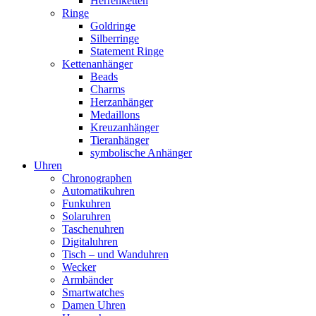
Herrenketten
Ringe
Goldringe
Silberringe
Statement Ringe
Kettenanhänger
Beads
Charms
Herzanhänger
Medaillons
Kreuzanhänger
Tieranhänger
symbolische Anhänger
Uhren
Chronographen
Automatikuhren
Funkuhren
Solaruhren
Taschenuhren
Digitaluhren
Tisch – und Wanduhren
Wecker
Armbänder
Smartwatches
Damen Uhren