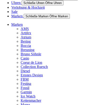
Uhren
Schließe Uhren
Öffne Uhren
Verlobung & Hochzeit
Sale
Marken
Schließe Marken
Öffne Marken
Marken
AMS
Artifex
Atrium
Bering
Boccia
Breuning
Bruno Söhnle
Casio
Coeur de Lion
Collection Ruesch
Diesel
Ernstes Design
FBM
Festina
Fossil
Garmin
Ice Watch
Kettenmacher
Marea