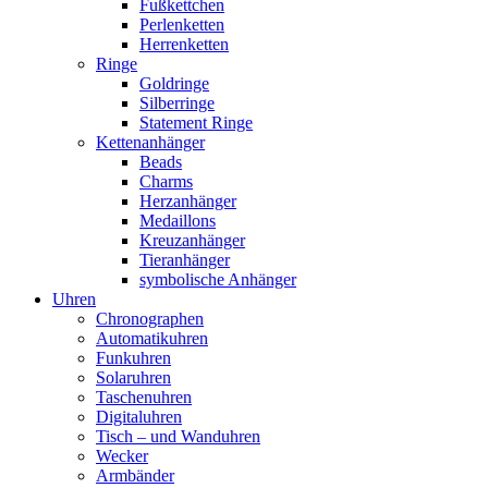
Fußkettchen
Perlenketten
Herrenketten
Ringe
Goldringe
Silberringe
Statement Ringe
Kettenanhänger
Beads
Charms
Herzanhänger
Medaillons
Kreuzanhänger
Tieranhänger
symbolische Anhänger
Uhren
Chronographen
Automatikuhren
Funkuhren
Solaruhren
Taschenuhren
Digitaluhren
Tisch – und Wanduhren
Wecker
Armbänder