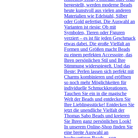
hergestellt, werden moderne Beads
heute kunstvoll aus vielen anderen
Materialien wie Edelstahl, Silber
oder Gold gefertigt. Die Auswahl an
Varianten ist riesig: Ob mit
Symbolen, Tieren oder Figuren
verziert – es ist für jeden Geschmack
etwas dabei. Die große Vielfalt an
Formen und Größen macht Beads
zu einem perfekten Accessoire, das
Ihren persönlichen Stil und Ihre
Stimmung widerspiegelt. Und das
Beste: Perlen lassen sich perfekt mit
Charms kombinieren und eröffnen
so noch mehr Möglichkeiten für
individuelle Schmuckkreationen.
Tauchen Sie ein in die magische
Welt der Beads und entdecken Sie
Ihre Lieblingsstücke! Entdecken Sie
jetzt die unendliche Vielfalt der
Thomas Sabo Beads und kreieren
Sie Ihren ganz persönlichen Look!
In unserem Online-Shop finden Sie
eine breite Auswahl an
hochwertigen Beads – von