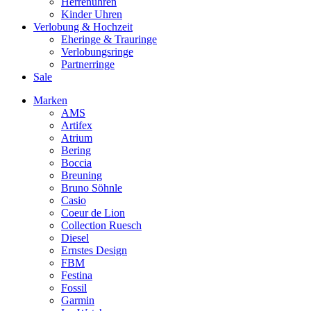
Herrenuhren
Kinder Uhren
Verlobung & Hochzeit
Eheringe & Trauringe
Verlobungsringe
Partnerringe
Sale
Marken
AMS
Artifex
Atrium
Bering
Boccia
Breuning
Bruno Söhnle
Casio
Coeur de Lion
Collection Ruesch
Diesel
Ernstes Design
FBM
Festina
Fossil
Garmin