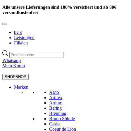
Zum
Alle unsere Lieferungen sind 100% versichert und ab 80€
Inhalt
versandkostenfrei
springen
by-s
Leistungen
Filialen
Products
search
Whatsapp
Mein Konto
SHOP
SHOP
Marken
AMS
Artifex
Atrium
Bering
Breuning
Bruno Söhnle
Casio
Coeur de Lion