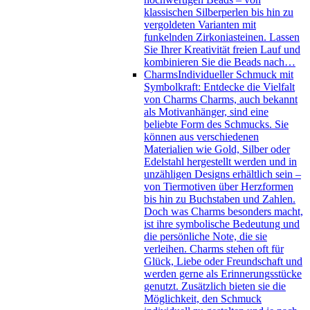
klassischen Silberperlen bis hin zu
vergoldeten Varianten mit
funkelnden Zirkoniasteinen. Lassen
Sie Ihrer Kreativität freien Lauf und
kombinieren Sie die Beads nach…
Charms
Individueller Schmuck mit
Symbolkraft: Entdecke die Vielfalt
von Charms Charms, auch bekannt
als Motivanhänger, sind eine
beliebte Form des Schmucks. Sie
können aus verschiedenen
Materialien wie Gold, Silber oder
Edelstahl hergestellt werden und in
unzähligen Designs erhältlich sein –
von Tiermotiven über Herzformen
bis hin zu Buchstaben und Zahlen.
Doch was Charms besonders macht,
ist ihre symbolische Bedeutung und
die persönliche Note, die sie
verleihen. Charms stehen oft für
Glück, Liebe oder Freundschaft und
werden gerne als Erinnerungsstücke
genutzt. Zusätzlich bieten sie die
Möglichkeit, den Schmuck