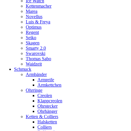
Ice Watch
Kettenmacher
Marea
Novellus
Luis & Freya
Optimus
Regent
Seiko
Skagen
Smarty 2.0
Swarovski
Thomas Sabo
Waidzeit
Schmuck
Armbänder
Armreife
Armkettchen
Ohrringe
Creolen
Klappcreolen
Ohrstecker
Ohrhänger
Ketten & Colliers
Halsketten
Colliers