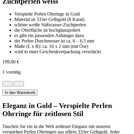
Zuchtperlen weiss
Verspielte Perlen Ohrringe in Gold
Material ist 333er Gelbgold (8 Karat)
schöne weiße Süßwasser-Zuchtperlen
die Oberfläche ist hochglanzpoliert
es gibt ein passenden Anhänger dazu
der Perlen Durchmesser ist ca. 6 – 6,5 mm
Maße (L x B): ca. 16 x 2 mm (mit Öse)
wird in einer Geschenkverpackung verschickt
199,00
€
1 vorrätig
Perlen
Ohrringe
Gold
In den Warenkorb
mit
Süßwasser
Eleganz in Gold – Verspielte Perlen
Zuchtperlen
Ohrringe für zeitlosen Stil
weiss
Menge
Tauchen Sie ein in die Welt zeitloser Eleganz mit unseren
verspielten Perlen Ohrringen aus edlem 333er Gelbgold. Jeder