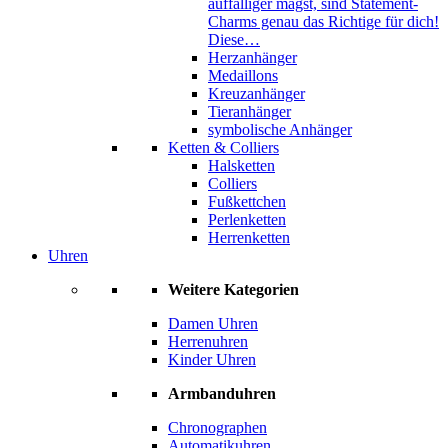
auffälliger magst, sind Statement-
Charms genau das Richtige für dich!
Diese…
Herzanhänger
Medaillons
Kreuzanhänger
Tieranhänger
symbolische Anhänger
Ketten & Colliers
Halsketten
Colliers
Fußkettchen
Perlenketten
Herrenketten
Uhren
Weitere Kategorien
Damen Uhren
Herrenuhren
Kinder Uhren
Armbanduhren
Chronographen
Automatikuhren