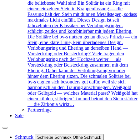
die beliebteste Wahl sind Ein Solitär ist ein Ring mit
einem einzelnen Stein in Krappenfassung — die
Fassung hält den Stein mit dünnen Metallstegen, sodass
maximales Licht einfällt. Dieses Design ist seit
Jahrzehnten der Klassiker bei Verlobungsringen:
schlicht, zeitlos und kombinierbar mit jedem Ehering.
Die Solitäre bei by-s nutzen genau dieses Prinzip — ein
Stein, eine klare Linie, kein überladenes Design.
Verlobungsring und Ehering an derselben Hand —
Vorsteckring oder Beisteckring? Viele tragen den
Verlobungsring nach der Hochzeit weiter — als
Vorsteckring oder Beisteckring zusammen mit dem
Ehering. Dabei kann der Verlobungsring vor oder
hinter dem Ehering sitzen. Die schmalen Solitäre bei
by-s eignen sich besonders gut dafür, weil sie sich
harmonisch an den Trauring anschmiegen. Weißgold
oder Gelbgold — welches Material passt? Weißgold hat
einen kühlen, silbrigen Ton und betont den Stein stärker
— die Zirkonia wirkt…
Partnerringe
Sale
Schmuck
Schließe Schmuck
Öffne Schmuck