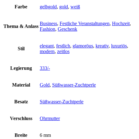
Farbe
gelbgold
,
gold
,
weiß
Business
,
Festliche Veranstaltungen
,
Hochzeit
,
Thema & Anlass
Fashion
,
Geschenk
elegant
,
festlich
,
glamoröus
,
kreativ
,
luxuriös
,
Stil
modern
,
zeitlos
Legierung
333/-
Material
Gold
,
Süßwasser-Zuchtperle
Besatz
Süßwasser-Zuchtperle
Verschluss
Ohrmutter
Breite
6 mm