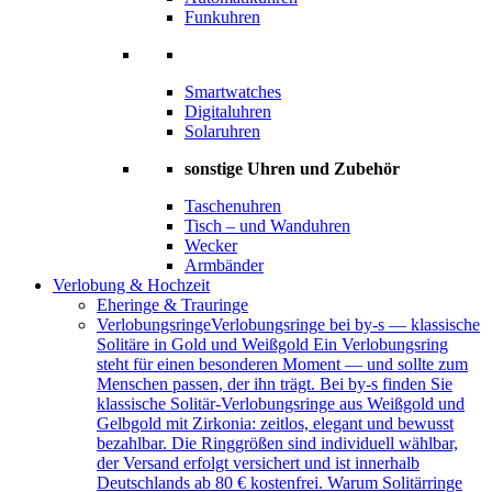
Funkuhren
Smartwatches
Digitaluhren
Solaruhren
sonstige Uhren und Zubehör
Taschenuhren
Tisch – und Wanduhren
Wecker
Armbänder
Verlobung & Hochzeit
Eheringe & Trauringe
Verlobungsringe
Verlobungsringe bei by-s — klassische
Solitäre in Gold und Weißgold Ein Verlobungsring
steht für einen besonderen Moment — und sollte zum
Menschen passen, der ihn trägt. Bei by-s finden Sie
klassische Solitär-Verlobungsringe aus Weißgold und
Gelbgold mit Zirkonia: zeitlos, elegant und bewusst
bezahlbar. Die Ringgrößen sind individuell wählbar,
der Versand erfolgt versichert und ist innerhalb
Deutschlands ab 80 € kostenfrei. Warum Solitärringe