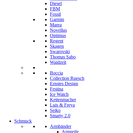
Diesel
FBM
Fossil
Garmin
Marea
Novellus
Optimus
Regent
Skagen
Swarovski
Thomas Sabo
Waidzeit
Boccia
Collection Ruesch
Ernstes Design
Festina
Ice Watch
Kettenmacher
Luis & Freya
Seiko
Smarty 2.0
Schmuck
Armbänder
Armreife