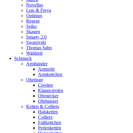
Novellus
Luis & Freya
Optimus
Regent
Seiko
Skagen
Smarty 2.0
Swarovski
Thomas Sabo
Waidzeit
Schmuck
Armbänder
Armreife
Armkettchen
Ohrringe
Creolen
Klappcreolen
Ohrstecker
Ohrhänger
Ketten & Colliers
Halsketten
Colliers
Fußkettchen
Perlenketten