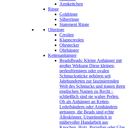
Armkettchen
Ringe
Goldringe
Silberringe
Statement Ringe
Ohrringe
Creolen
Klappcreolen
Ohrstecker
Ohrhänger
Kettenanhänger
Beads
Beads: Kleine Anhänger mit
großer Wirkung Diese kleinen,
perlenförmigen oder ovalen
Schmuckstücke gehören seit
Jahrhunderten zur faszinierenden
Welt des Schmucks und tragen ihren
englischen Namen zu Recht –
schließlich sind sie wahre Perlen.
Ob als Anhänger an Ketten,
Lederbändern oder Armbändern
getragen, die Beads sind echte
Alleskönner. Ursprünglich in
mühevoller Handarbeit aus
Knochen, Holz, Porzellan oder Glas