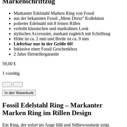
Markenschriftzug
Markanter Edelstahl Marken Ring von Fossil
aus der bekannten Fossil „Mens Dress“ Kollektion
polierter Edelstahl mit 8 feinen Rillen
verleiht klassischen und maskulinen Look
stylisches Accessoire, markant zugleich mit Schriftzug
Höhe ist ca. 2 mm und Breite ist ca. 9 mm
Lieferbar nur in der Größe 60!
Inklusive einer Fossil Geschenkbox
2 Jahre Herstellergarantie
59,00
€
1 vorrätig
Polierter
Fossil
Marken
In den Warenkorb
Ring
mit
Fossil Edelstahl Ring – Markanter
Markenschriftzug
Marken Ring im Rillen Design
Menge
Ein Ring, der sofort ins Auge fällt und Stilbewusstsein zeigt.