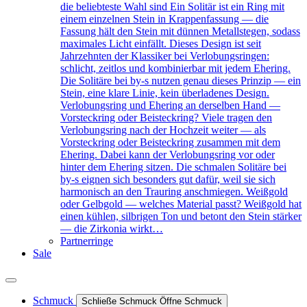
die beliebteste Wahl sind Ein Solitär ist ein Ring mit
einem einzelnen Stein in Krappenfassung — die
Fassung hält den Stein mit dünnen Metallstegen, sodass
maximales Licht einfällt. Dieses Design ist seit
Jahrzehnten der Klassiker bei Verlobungsringen:
schlicht, zeitlos und kombinierbar mit jedem Ehering.
Die Solitäre bei by-s nutzen genau dieses Prinzip — ein
Stein, eine klare Linie, kein überladenes Design.
Verlobungsring und Ehering an derselben Hand —
Vorsteckring oder Beisteckring? Viele tragen den
Verlobungsring nach der Hochzeit weiter — als
Vorsteckring oder Beisteckring zusammen mit dem
Ehering. Dabei kann der Verlobungsring vor oder
hinter dem Ehering sitzen. Die schmalen Solitäre bei
by-s eignen sich besonders gut dafür, weil sie sich
harmonisch an den Trauring anschmiegen. Weißgold
oder Gelbgold — welches Material passt? Weißgold hat
einen kühlen, silbrigen Ton und betont den Stein stärker
— die Zirkonia wirkt…
Partnerringe
Sale
Schmuck
Schließe Schmuck
Öffne Schmuck