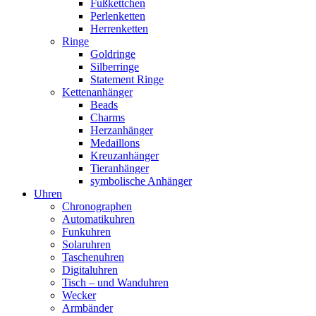
Fußkettchen
Perlenketten
Herrenketten
Ringe
Goldringe
Silberringe
Statement Ringe
Kettenanhänger
Beads
Charms
Herzanhänger
Medaillons
Kreuzanhänger
Tieranhänger
symbolische Anhänger
Uhren
Chronographen
Automatikuhren
Funkuhren
Solaruhren
Taschenuhren
Digitaluhren
Tisch – und Wanduhren
Wecker
Armbänder