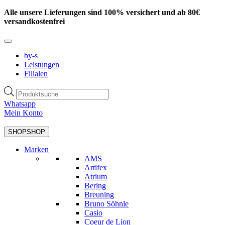
Zum
Alle unsere Lieferungen sind 100% versichert und ab 80€
Inhalt
versandkostenfrei
springen
by-s
Leistungen
Filialen
Products
search
Whatsapp
Mein Konto
SHOP
SHOP
Marken
AMS
Artifex
Atrium
Bering
Breuning
Bruno Söhnle
Casio
Coeur de Lion