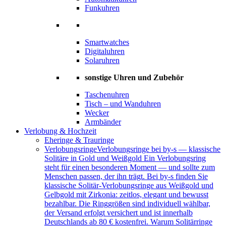
Funkuhren
Smartwatches
Digitaluhren
Solaruhren
sonstige Uhren und Zubehör
Taschenuhren
Tisch – und Wanduhren
Wecker
Armbänder
Verlobung & Hochzeit
Eheringe & Trauringe
Verlobungsringe
Verlobungsringe bei by-s — klassische
Solitäre in Gold und Weißgold Ein Verlobungsring
steht für einen besonderen Moment — und sollte zum
Menschen passen, der ihn trägt. Bei by-s finden Sie
klassische Solitär-Verlobungsringe aus Weißgold und
Gelbgold mit Zirkonia: zeitlos, elegant und bewusst
bezahlbar. Die Ringgrößen sind individuell wählbar,
der Versand erfolgt versichert und ist innerhalb
Deutschlands ab 80 € kostenfrei. Warum Solitärringe