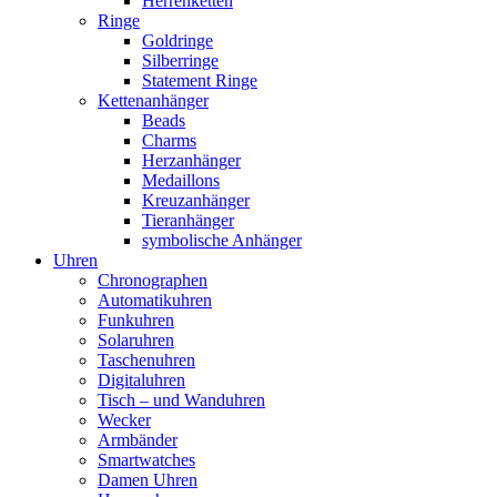
Herrenketten
Ringe
Goldringe
Silberringe
Statement Ringe
Kettenanhänger
Beads
Charms
Herzanhänger
Medaillons
Kreuzanhänger
Tieranhänger
symbolische Anhänger
Uhren
Chronographen
Automatikuhren
Funkuhren
Solaruhren
Taschenuhren
Digitaluhren
Tisch – und Wanduhren
Wecker
Armbänder
Smartwatches
Damen Uhren