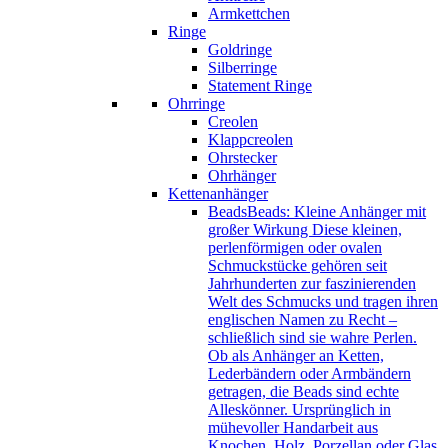
Armkettchen
Ringe
Goldringe
Silberringe
Statement Ringe
Ohrringe
Creolen
Klappcreolen
Ohrstecker
Ohrhänger
Kettenanhänger
Beads
Beads: Kleine Anhänger mit
großer Wirkung Diese kleinen,
perlenförmigen oder ovalen
Schmuckstücke gehören seit
Jahrhunderten zur faszinierenden
Welt des Schmucks und tragen ihren
englischen Namen zu Recht –
schließlich sind sie wahre Perlen.
Ob als Anhänger an Ketten,
Lederbändern oder Armbändern
getragen, die Beads sind echte
Alleskönner. Ursprünglich in
mühevoller Handarbeit aus
Knochen, Holz, Porzellan oder Glas