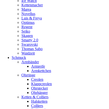
Ice Watch
Kettenmacher
Marea
Novellus
Luis & Freya
Optimus
Regent
Seiko
Skagen
Smarty 2.0
Swarovski
Thomas Sabo
Waidzeit
Schmuck
Armbänder
Armreife
Armkettchen
Ohrringe
Creolen
Klappcreolen
Ohrstecker
Ohrhänger
Ketten & Colliers
Halsketten
Colliers