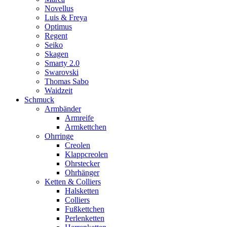
Novellus
Luis & Freya
Optimus
Regent
Seiko
Skagen
Smarty 2.0
Swarovski
Thomas Sabo
Waidzeit
Schmuck
Armbänder
Armreife
Armkettchen
Ohrringe
Creolen
Klappcreolen
Ohrstecker
Ohrhänger
Ketten & Colliers
Halsketten
Colliers
Fußkettchen
Perlenketten