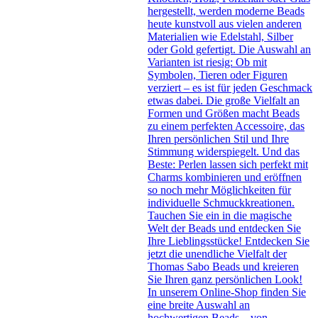
hergestellt, werden moderne Beads
heute kunstvoll aus vielen anderen
Materialien wie Edelstahl, Silber
oder Gold gefertigt. Die Auswahl an
Varianten ist riesig: Ob mit
Symbolen, Tieren oder Figuren
verziert – es ist für jeden Geschmack
etwas dabei. Die große Vielfalt an
Formen und Größen macht Beads
zu einem perfekten Accessoire, das
Ihren persönlichen Stil und Ihre
Stimmung widerspiegelt. Und das
Beste: Perlen lassen sich perfekt mit
Charms kombinieren und eröffnen
so noch mehr Möglichkeiten für
individuelle Schmuckkreationen.
Tauchen Sie ein in die magische
Welt der Beads und entdecken Sie
Ihre Lieblingsstücke! Entdecken Sie
jetzt die unendliche Vielfalt der
Thomas Sabo Beads und kreieren
Sie Ihren ganz persönlichen Look!
In unserem Online-Shop finden Sie
eine breite Auswahl an
hochwertigen Beads – von