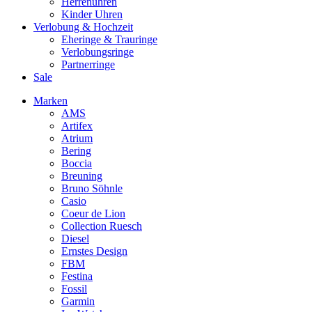
Herrenuhren
Kinder Uhren
Verlobung & Hochzeit
Eheringe & Trauringe
Verlobungsringe
Partnerringe
Sale
Marken
AMS
Artifex
Atrium
Bering
Boccia
Breuning
Bruno Söhnle
Casio
Coeur de Lion
Collection Ruesch
Diesel
Ernstes Design
FBM
Festina
Fossil
Garmin