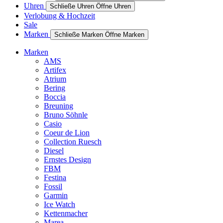
Uhren
Schließe Uhren
Öffne Uhren
Verlobung & Hochzeit
Sale
Marken
Schließe Marken
Öffne Marken
Marken
AMS
Artifex
Atrium
Bering
Boccia
Breuning
Bruno Söhnle
Casio
Coeur de Lion
Collection Ruesch
Diesel
Ernstes Design
FBM
Festina
Fossil
Garmin
Ice Watch
Kettenmacher
Marea