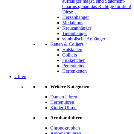
auffälliger magst, sind Statement-
Charms genau das Richtige für dich!
Diese…
Herzanhänger
Medaillons
Kreuzanhänger
Tieranhänger
symbolische Anhänger
Ketten & Colliers
Halsketten
Colliers
Fußkettchen
Perlenketten
Herrenketten
Uhren
Weitere Kategorien
Damen Uhren
Herrenuhren
Kinder Uhren
Armbanduhren
Chronographen
Automatikuhren