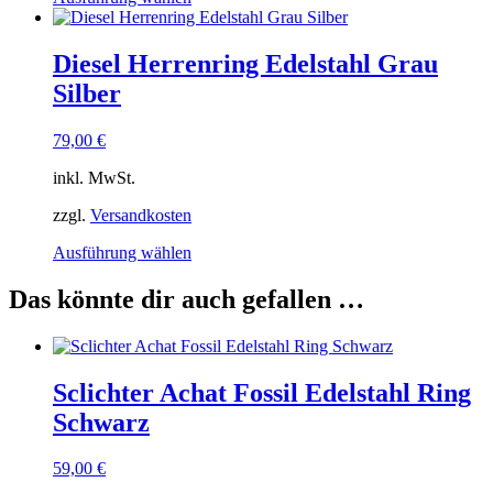
Produkt
weist
mehrere
Diesel Herrenring Edelstahl Grau
Varianten
Silber
auf.
Die
Optionen
79,00
€
können
auf
inkl. MwSt.
der
Produktseite
zzgl.
Versandkosten
gewählt
Dieses
Ausführung wählen
werden
Produkt
weist
Das könnte dir auch gefallen …
mehrere
Varianten
auf.
Die
Sclichter Achat Fossil Edelstahl Ring
Optionen
können
Schwarz
auf
der
59,00
€
Produktseite
gewählt