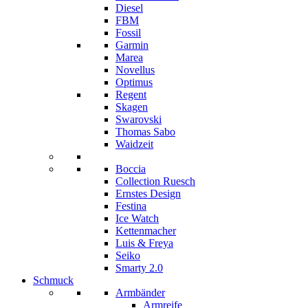
Diesel
FBM
Fossil
Garmin
Marea
Novellus
Optimus
Regent
Skagen
Swarovski
Thomas Sabo
Waidzeit
Boccia
Collection Ruesch
Ernstes Design
Festina
Ice Watch
Kettenmacher
Luis & Freya
Seiko
Smarty 2.0
Schmuck
Armbänder
Armreife