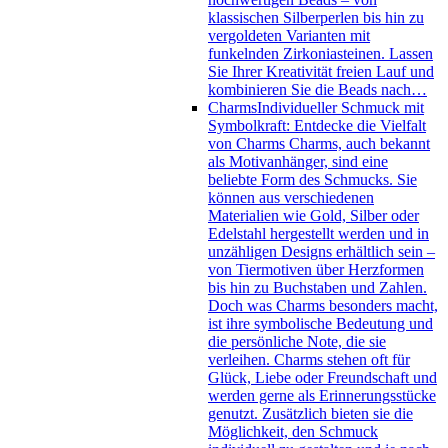
klassischen Silberperlen bis hin zu
vergoldeten Varianten mit
funkelnden Zirkoniasteinen. Lassen
Sie Ihrer Kreativität freien Lauf und
kombinieren Sie die Beads nach…
Charms
Individueller Schmuck mit
Symbolkraft: Entdecke die Vielfalt
von Charms Charms, auch bekannt
als Motivanhänger, sind eine
beliebte Form des Schmucks. Sie
können aus verschiedenen
Materialien wie Gold, Silber oder
Edelstahl hergestellt werden und in
unzähligen Designs erhältlich sein –
von Tiermotiven über Herzformen
bis hin zu Buchstaben und Zahlen.
Doch was Charms besonders macht,
ist ihre symbolische Bedeutung und
die persönliche Note, die sie
verleihen. Charms stehen oft für
Glück, Liebe oder Freundschaft und
werden gerne als Erinnerungsstücke
genutzt. Zusätzlich bieten sie die
Möglichkeit, den Schmuck