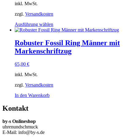
inkl. MwSt.
werden
zzgl.
Versandkosten
Dieses
Ausführung wählen
Produkt
weist
mehrere
Robuster Fossil Ring Männer mit
Varianten
Markenschriftzug
auf.
Die
Optionen
65,00
€
können
auf
inkl. MwSt.
der
Produktseite
zzgl.
Versandkosten
gewählt
In den Warenkorb
werden
Kontakt
by-s Onlineshop
uhrenundschmuck
E-Mail: info@by-s.de