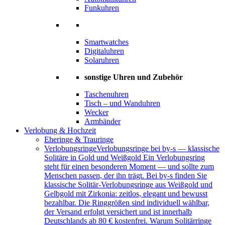
Funkuhren
Smartwatches
Digitaluhren
Solaruhren
sonstige Uhren und Zubehör
Taschenuhren
Tisch – und Wanduhren
Wecker
Armbänder
Verlobung & Hochzeit
Eheringe & Trauringe
Verlobungsringe
Verlobungsringe bei by-s — klassische
Solitäre in Gold und Weißgold Ein Verlobungsring
steht für einen besonderen Moment — und sollte zum
Menschen passen, der ihn trägt. Bei by-s finden Sie
klassische Solitär-Verlobungsringe aus Weißgold und
Gelbgold mit Zirkonia: zeitlos, elegant und bewusst
bezahlbar. Die Ringgrößen sind individuell wählbar,
der Versand erfolgt versichert und ist innerhalb
Deutschlands ab 80 € kostenfrei. Warum Solitärringe