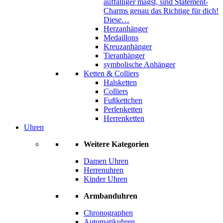
auffälliger magst, sind Statement-
Charms genau das Richtige für dich!
Diese…
Herzanhänger
Medaillons
Kreuzanhänger
Tieranhänger
symbolische Anhänger
Ketten & Colliers
Halsketten
Colliers
Fußkettchen
Perlenketten
Herrenketten
Uhren
Weitere Kategorien
Damen Uhren
Herrenuhren
Kinder Uhren
Armbanduhren
Chronographen
Automatikuhren