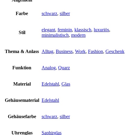
Farbe
schwarz
,
silber
elegant
,
feminin
,
klassisch
,
luxuriös
,
Stil
minimalistisch
,
modern
Thema & Anlass
Alltag
,
Business
,
Work
,
Fashion
,
Geschenk
Funktion
Analog
,
Quarz
Material
Edelstahl
,
Glas
Gehäusematerial
Edelstahl
Gehäusefarbe
schwarz
,
silber
Uhrenglas
Saphirglas