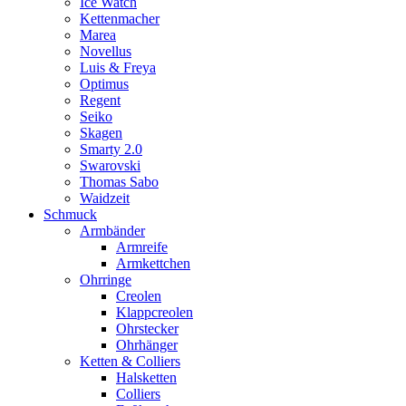
Ice Watch
Kettenmacher
Marea
Novellus
Luis & Freya
Optimus
Regent
Seiko
Skagen
Smarty 2.0
Swarovski
Thomas Sabo
Waidzeit
Schmuck
Armbänder
Armreife
Armkettchen
Ohrringe
Creolen
Klappcreolen
Ohrstecker
Ohrhänger
Ketten & Colliers
Halsketten
Colliers