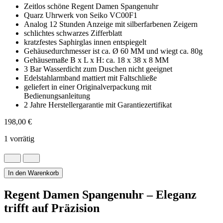
Zeitlos schöne Regent Damen Spangenuhr
Quarz Uhrwerk von Seiko VC00F1
Analog 12 Stunden Anzeige mit silberfarbenen Zeigern
schlichtes schwarzes Zifferblatt
kratzfestes Saphirglas innen entspiegelt
Gehäusedurchmesser ist ca. Ø 60 MM und wiegt ca. 80g
Gehäusemaße B x L x H: ca. 18 x 38 x 8 MM
3 Bar Wasserdicht zum Duschen nicht geeignet
Edelstahlarmband mattiert mit Faltschließe
geliefert in einer Originalverpackung mit
Bedienungsanleitung
2 Jahre Herstellergarantie mit Garantiezertifikat
198,00
€
1 vorrätig
Regent
Damen
Spangenuhr
In den Warenkorb
mit
Saphirglas
Regent Damen Spangenuhr – Eleganz
Ø
trifft auf Präzision
60MM
Menge