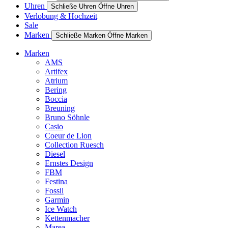
Uhren
Schließe Uhren
Öffne Uhren
Verlobung & Hochzeit
Sale
Marken
Schließe Marken
Öffne Marken
Marken
AMS
Artifex
Atrium
Bering
Boccia
Breuning
Bruno Söhnle
Casio
Coeur de Lion
Collection Ruesch
Diesel
Ernstes Design
FBM
Festina
Fossil
Garmin
Ice Watch
Kettenmacher
Marea