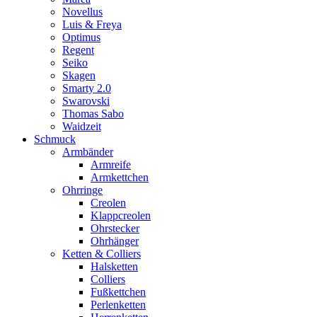
Novellus
Luis & Freya
Optimus
Regent
Seiko
Skagen
Smarty 2.0
Swarovski
Thomas Sabo
Waidzeit
Schmuck
Armbänder
Armreife
Armkettchen
Ohrringe
Creolen
Klappcreolen
Ohrstecker
Ohrhänger
Ketten & Colliers
Halsketten
Colliers
Fußkettchen
Perlenketten