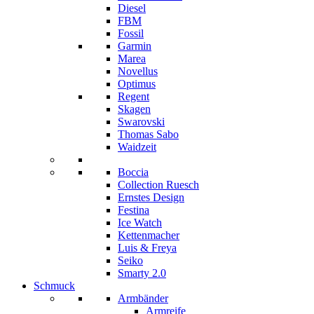
Diesel
FBM
Fossil
Garmin
Marea
Novellus
Optimus
Regent
Skagen
Swarovski
Thomas Sabo
Waidzeit
Boccia
Collection Ruesch
Ernstes Design
Festina
Ice Watch
Kettenmacher
Luis & Freya
Seiko
Smarty 2.0
Schmuck
Armbänder
Armreife