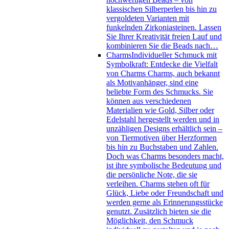
klassischen Silberperlen bis hin zu
vergoldeten Varianten mit
funkelnden Zirkoniasteinen. Lassen
Sie Ihrer Kreativität freien Lauf und
kombinieren Sie die Beads nach…
Charms
Individueller Schmuck mit
Symbolkraft: Entdecke die Vielfalt
von Charms Charms, auch bekannt
als Motivanhänger, sind eine
beliebte Form des Schmucks. Sie
können aus verschiedenen
Materialien wie Gold, Silber oder
Edelstahl hergestellt werden und in
unzähligen Designs erhältlich sein –
von Tiermotiven über Herzformen
bis hin zu Buchstaben und Zahlen.
Doch was Charms besonders macht,
ist ihre symbolische Bedeutung und
die persönliche Note, die sie
verleihen. Charms stehen oft für
Glück, Liebe oder Freundschaft und
werden gerne als Erinnerungsstücke
genutzt. Zusätzlich bieten sie die
Möglichkeit, den Schmuck