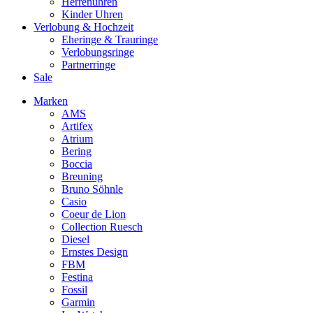
Herrenuhren
Kinder Uhren
Verlobung & Hochzeit
Eheringe & Trauringe
Verlobungsringe
Partnerringe
Sale
Marken
AMS
Artifex
Atrium
Bering
Boccia
Breuning
Bruno Söhnle
Casio
Coeur de Lion
Collection Ruesch
Diesel
Ernstes Design
FBM
Festina
Fossil
Garmin