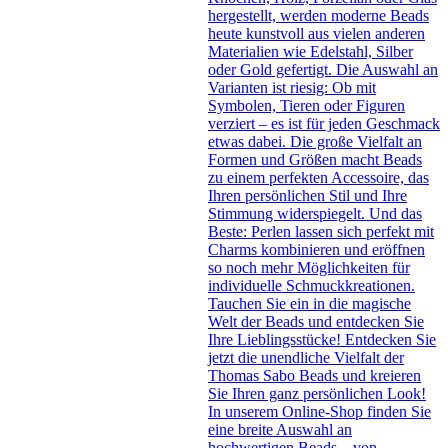
hergestellt, werden moderne Beads
heute kunstvoll aus vielen anderen
Materialien wie Edelstahl, Silber
oder Gold gefertigt. Die Auswahl an
Varianten ist riesig: Ob mit
Symbolen, Tieren oder Figuren
verziert – es ist für jeden Geschmack
etwas dabei. Die große Vielfalt an
Formen und Größen macht Beads
zu einem perfekten Accessoire, das
Ihren persönlichen Stil und Ihre
Stimmung widerspiegelt. Und das
Beste: Perlen lassen sich perfekt mit
Charms kombinieren und eröffnen
so noch mehr Möglichkeiten für
individuelle Schmuckkreationen.
Tauchen Sie ein in die magische
Welt der Beads und entdecken Sie
Ihre Lieblingsstücke! Entdecken Sie
jetzt die unendliche Vielfalt der
Thomas Sabo Beads und kreieren
Sie Ihren ganz persönlichen Look!
In unserem Online-Shop finden Sie
eine breite Auswahl an
hochwertigen Beads – von