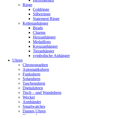
Herrenketten
Ringe
Goldringe
Silberringe
Statement Ringe
Kettenanhänger
Beads
Charms
Herzanhänger
Medaillons
Kreuzanhänger
Tieranhänger
symbolische Anhänger
Uhren
Chronographen
Automatikuhren
Funkuhren
Solaruhren
Taschenuhren
Digitaluhren
Tisch – und Wanduhren
Wecker
Armbänder
Smartwatches
Damen Uhren