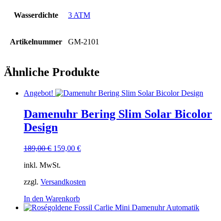
Wasserdichte
3 ATM
Artikelnummer
GM-2101
Ähnliche Produkte
Angebot!
Damenuhr Bering Slim Solar Bicolor
Design
Ursprünglicher
Aktueller
189,00
€
159,00
€
Preis
Preis
inkl. MwSt.
war:
ist:
189,00 €
159,00 €.
zzgl.
Versandkosten
In den Warenkorb