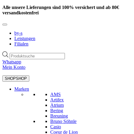
Zum
Alle unsere Lieferungen sind 100% versichert und ab 80€
Inhalt
versandkostenfrei
springen
by-s
Leistungen
Filialen
Products
search
Whatsapp
Mein Konto
SHOP
SHOP
Marken
AMS
Artifex
Atrium
Bering
Breuning
Bruno Söhnle
Casio
Coeur de Lion