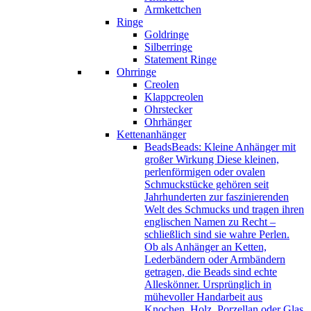
Armkettchen
Ringe
Goldringe
Silberringe
Statement Ringe
Ohrringe
Creolen
Klappcreolen
Ohrstecker
Ohrhänger
Kettenanhänger
Beads
Beads: Kleine Anhänger mit
großer Wirkung Diese kleinen,
perlenförmigen oder ovalen
Schmuckstücke gehören seit
Jahrhunderten zur faszinierenden
Welt des Schmucks und tragen ihren
englischen Namen zu Recht –
schließlich sind sie wahre Perlen.
Ob als Anhänger an Ketten,
Lederbändern oder Armbändern
getragen, die Beads sind echte
Alleskönner. Ursprünglich in
mühevoller Handarbeit aus
Knochen, Holz, Porzellan oder Glas