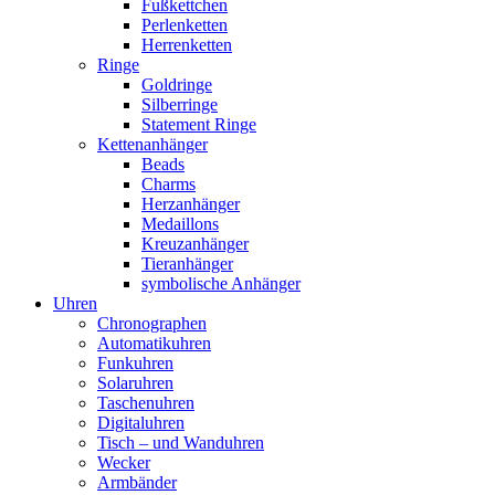
Fußkettchen
Perlenketten
Herrenketten
Ringe
Goldringe
Silberringe
Statement Ringe
Kettenanhänger
Beads
Charms
Herzanhänger
Medaillons
Kreuzanhänger
Tieranhänger
symbolische Anhänger
Uhren
Chronographen
Automatikuhren
Funkuhren
Solaruhren
Taschenuhren
Digitaluhren
Tisch – und Wanduhren
Wecker
Armbänder