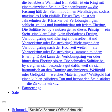
die beliebteste Wahl sind Ein Solitär ist ein Ring mit
einem einzelnen Stein in Krappenfassung — die
Fassung hält den Stein mit dünnen Metallstegen, sodass
maximales Licht einfällt. Dieses Design ist seit
Jahrzehnten der Klassiker bei Verlobungsringen:
schlicht, zeitlos und kombinierbar mit jedem Ehering.
Die Solitäre bei by-s nutzen genau dieses Prinzip — ein
Stein, eine klare Linie, kein überladenes Design.
Verlobungsring und Ehering an derselben Hand —
Vorsteckring oder Beisteckring? Viele tragen den
Verlobungsring nach der Hochzeit weiter — als
Vorsteckring oder Beisteckring zusammen mit dem
Ehering. Dabei kann der Verlobungsring vor oder
hinter dem Ehering sitzen. Die schmalen Solitäre bei
by-s eignen sich besonders gut dafür, weil sie sich
harmonisch an den Trauring anschmiegen. Weißgold
oder Gelbgold — welches Material passt? Weißgold hat
einen kühlen, silbrigen Ton und betont den Stein stärker
— die Zirkonia wirkt…
Partnerringe
Sale
Schmuck
Schließe Schmuck
Öffne Schmuck