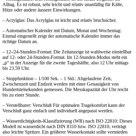
Alltag. Es ist robust, sehr leicht und relativ unanfällig für Kälte,
Hitze oder andere äussere Einwirkungen.
– Acrylglas: Das Acrylglas ist leicht und relativ bruchsicher.
– Automatischer Kalender mit Datum, Monat und Wochentag:
Einmal eingestellt zeigt der automatische Kalender immer das
richtige Datum an.
– 12-/24-Stunden-Format: Die Zeitanzeige ist wahlweise einstellbar
auf 12- oder 24-Stunden-Format. Im 12-Stunden-Modus steht ein
„p“ in der Anzeige für die zweite Tageshälfte, also 12 Uhr mittags
bis 23.59 Uhr.
– Stoppfunktion – 1/100 Sek. – 1 Std.: Abgelaufene Zeit,
Zwischenzeit und Endzeit werden mit einer Genauigkeit von
Hundertstelsekunden gemessen. Die Messkapazität der Uhr reicht
bis zu einer Stunde.
– Verstellbarer: Verschluß Für optimalen Tragekomfort kann der
Verschluß ganz einfach und individuell angepasst werden.
– Wasserdichtigkeits-Klassifizierung (WR) nach ISO 22810: Dieses
Modell ist wasserdicht nach DIN 8310 bzw. ISO 22810, verträgt
also leichte Spritzer. Ein größerer Wasserkontakt sollte vermieden