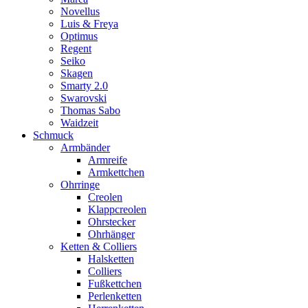
Novellus
Luis & Freya
Optimus
Regent
Seiko
Skagen
Smarty 2.0
Swarovski
Thomas Sabo
Waidzeit
Schmuck
Armbänder
Armreife
Armkettchen
Ohrringe
Creolen
Klappcreolen
Ohrstecker
Ohrhänger
Ketten & Colliers
Halsketten
Colliers
Fußkettchen
Perlenketten