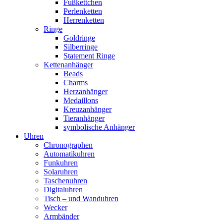
Fußkettchen
Perlenketten
Herrenketten
Ringe
Goldringe
Silberringe
Statement Ringe
Kettenanhänger
Beads
Charms
Herzanhänger
Medaillons
Kreuzanhänger
Tieranhänger
symbolische Anhänger
Uhren
Chronographen
Automatikuhren
Funkuhren
Solaruhren
Taschenuhren
Digitaluhren
Tisch – und Wanduhren
Wecker
Armbänder