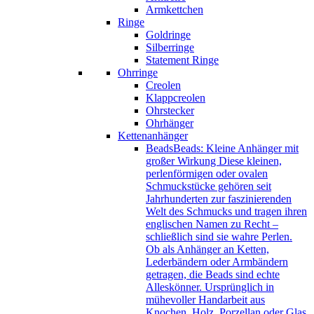
Armkettchen
Ringe
Goldringe
Silberringe
Statement Ringe
Ohrringe
Creolen
Klappcreolen
Ohrstecker
Ohrhänger
Kettenanhänger
Beads
Beads: Kleine Anhänger mit
großer Wirkung Diese kleinen,
perlenförmigen oder ovalen
Schmuckstücke gehören seit
Jahrhunderten zur faszinierenden
Welt des Schmucks und tragen ihren
englischen Namen zu Recht –
schließlich sind sie wahre Perlen.
Ob als Anhänger an Ketten,
Lederbändern oder Armbändern
getragen, die Beads sind echte
Alleskönner. Ursprünglich in
mühevoller Handarbeit aus
Knochen, Holz, Porzellan oder Glas