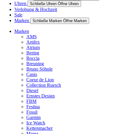
Uhren
Schließe Uhren
Öffne Uhren
Verlobung & Hochzeit
Sale
Marken
Schließe Marken
Öffne Marken
Marken
AMS
Artifex
Atrium
Bering
Boccia
Breuning
Bruno Söhnle
Casio
Coeur de Lion
Collection Ruesch
Diesel
Ernstes Design
FBM
Festina
Fossil
Garmin
Ice Watch
Kettenmacher
Marea