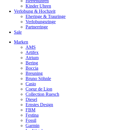
Herrenuhren
Kinder Uhren
Verlobung & Hochzeit
Eheringe & Trauringe
Verlobungsringe
Partnerringe
Sale
Marken
AMS
Artifex
Atrium
Bering
Boccia
Breuning
Bruno Söhnle
Casio
Coeur de Lion
Collection Ruesch
Diesel
Ernstes Design
FBM
Festina
Fossil
Garmin