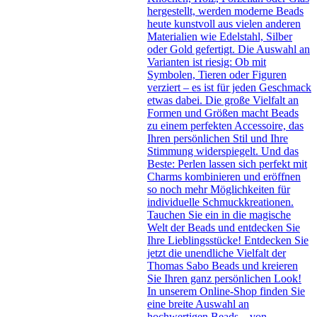
hergestellt, werden moderne Beads
heute kunstvoll aus vielen anderen
Materialien wie Edelstahl, Silber
oder Gold gefertigt. Die Auswahl an
Varianten ist riesig: Ob mit
Symbolen, Tieren oder Figuren
verziert – es ist für jeden Geschmack
etwas dabei. Die große Vielfalt an
Formen und Größen macht Beads
zu einem perfekten Accessoire, das
Ihren persönlichen Stil und Ihre
Stimmung widerspiegelt. Und das
Beste: Perlen lassen sich perfekt mit
Charms kombinieren und eröffnen
so noch mehr Möglichkeiten für
individuelle Schmuckkreationen.
Tauchen Sie ein in die magische
Welt der Beads und entdecken Sie
Ihre Lieblingsstücke! Entdecken Sie
jetzt die unendliche Vielfalt der
Thomas Sabo Beads und kreieren
Sie Ihren ganz persönlichen Look!
In unserem Online-Shop finden Sie
eine breite Auswahl an
hochwertigen Beads – von