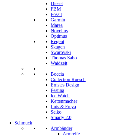
Diesel
FBM
Fossil
Garmin
Marea
Novellus
Optimus
Regent
Skagen
Swarovski
Thomas Sabo
Waidzeit
Boccia
Collection Ruesch
Ernstes Design
Festina
Ice Watch
Kettenmacher
Luis & Freya
Seiko
Smarty 2.0
Schmuck
Armbänder
Armreife