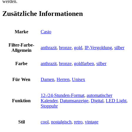
werden.
Zusätzliche Informationen
Marke
Casio
Filter-Farbe-
anthrazit
,
bronze
,
gold
,
IP-Vergoldung
,
silber
Allgemein
Farbe
anthrazit
,
bronze
,
goldfarben
,
silber
Für Wen
Damen
,
Herren
,
Unisex
12-/24-Stunden-Format
,
automatischer
Funktion
Kalender
,
Datumsanzeige
,
Digital
,
LED Light
,
Stoppuhr
Stil
cool
,
nostalgisch
,
retro
,
vintage