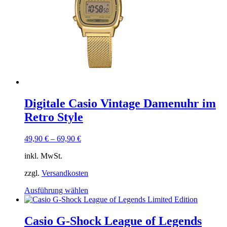
Digitale Casio Vintage Damenuhr im
Retro Style
49,90
€
–
69,90
€
inkl. MwSt.
zzgl.
Versandkosten
Dieses
Ausführung wählen
Produkt
weist
mehrere
Casio G-Shock League of Legends
Varianten