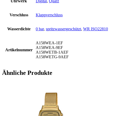
Uhrwerk
Digital
,
Quarz
Verschluss
Klappverschluss
Wasserdichte
0 bar
,
spritzwassergeschützt
,
WR ISO22810
A158WEA-1EF
A158WEA-9EF
Artikelnummer
A158WETB-1AEF
A158WETG-9AEF
Ähnliche Produkte