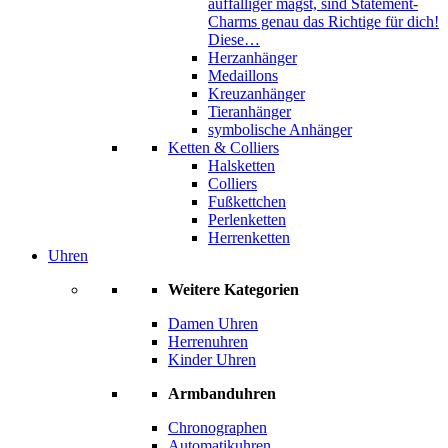
auffälliger magst, sind Statement-
Charms genau das Richtige für dich!
Diese…
Herzanhänger
Medaillons
Kreuzanhänger
Tieranhänger
symbolische Anhänger
Ketten & Colliers
Halsketten
Colliers
Fußkettchen
Perlenketten
Herrenketten
Uhren
Weitere Kategorien
Damen Uhren
Herrenuhren
Kinder Uhren
Armbanduhren
Chronographen
Automatikuhren