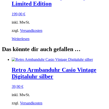
Limited Edition
auf.
Die
Optionen
199,00
€
können
auf
inkl. MwSt.
der
Produktseite
zzgl.
Versandkosten
gewählt
Weiterlesen
werden
Das könnte dir auch gefallen …
Retro Armbanduhr Casio Vintage
Digitaluhr silber
39,90
€
inkl. MwSt.
zzgl.
Versandkosten