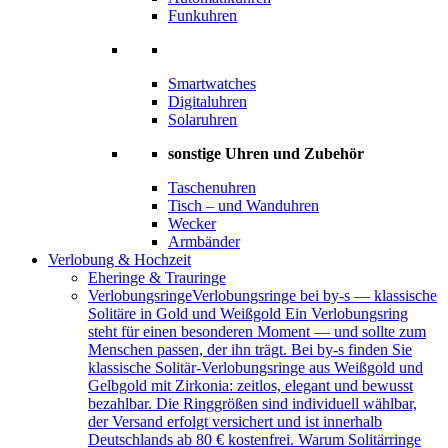
Funkuhren
Smartwatches
Digitaluhren
Solaruhren
sonstige Uhren und Zubehör
Taschenuhren
Tisch – und Wanduhren
Wecker
Armbänder
Verlobung & Hochzeit
Eheringe & Trauringe
Verlobungsringe
Verlobungsringe bei by-s — klassische
Solitäre in Gold und Weißgold Ein Verlobungsring
steht für einen besonderen Moment — und sollte zum
Menschen passen, der ihn trägt. Bei by-s finden Sie
klassische Solitär-Verlobungsringe aus Weißgold und
Gelbgold mit Zirkonia: zeitlos, elegant und bewusst
bezahlbar. Die Ringgrößen sind individuell wählbar,
der Versand erfolgt versichert und ist innerhalb
Deutschlands ab 80 € kostenfrei. Warum Solitärringe