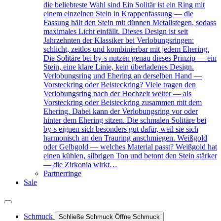
die beliebteste Wahl sind Ein Solitär ist ein Ring mit
einem einzelnen Stein in Krappenfassung — die
Fassung hält den Stein mit dünnen Metallstegen, sodass
maximales Licht einfällt. Dieses Design ist seit
Jahrzehnten der Klassiker bei Verlobungsringen:
schlicht, zeitlos und kombinierbar mit jedem Ehering.
Die Solitäre bei by-s nutzen genau dieses Prinzip — ein
Stein, eine klare Linie, kein überladenes Design.
Verlobungsring und Ehering an derselben Hand —
Vorsteckring oder Beisteckring? Viele tragen den
Verlobungsring nach der Hochzeit weiter — als
Vorsteckring oder Beisteckring zusammen mit dem
Ehering. Dabei kann der Verlobungsring vor oder
hinter dem Ehering sitzen. Die schmalen Solitäre bei
by-s eignen sich besonders gut dafür, weil sie sich
harmonisch an den Trauring anschmiegen. Weißgold
oder Gelbgold — welches Material passt? Weißgold hat
einen kühlen, silbrigen Ton und betont den Stein stärker
— die Zirkonia wirkt…
Partnerringe
Sale
Schmuck
Schließe Schmuck
Öffne Schmuck