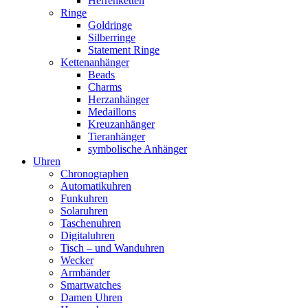
Herrenketten
Ringe
Goldringe
Silberringe
Statement Ringe
Kettenanhänger
Beads
Charms
Herzanhänger
Medaillons
Kreuzanhänger
Tieranhänger
symbolische Anhänger
Uhren
Chronographen
Automatikuhren
Funkuhren
Solaruhren
Taschenuhren
Digitaluhren
Tisch – und Wanduhren
Wecker
Armbänder
Smartwatches
Damen Uhren