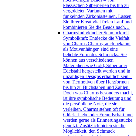
klassischen Silberperlen bis hin zu
vergoldeten Varianten mit
funkelnden Zirkoniasteinen. Lassen
Sie Ihrer Kreativität freien Lauf und
kombinieren Sie die Beads nach…
Charms
Individueller Schmuck mit
Symbolkraft: Entdecke die Vielfalt
von Charms Charms, auch bekannt
als Motivanhänger, sind eine
beliebte Form des Schmucks. Sie
können aus verschiedenen
Materialien wie Gold, Silber oder
Edelstahl hergestellt werden und in
unzähligen Designs erhältlich sein –
von Tiermotiven über Herzformen
bis hin zu Buchstaben und Zahlen.
Doch was Charms besonders macht,
ist ihre symbolische Bedeutung und
die persönliche Note, die sie
verleihen. Charms stehen oft für
Glück, Liebe oder Freundschaft und
werden gerne als Erinnerungsstücke
genutzt. Zusätzlich bieten sie die
Möglichkeit, den Schmuck