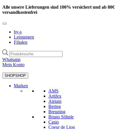
Zum
Alle unsere Lieferungen sind 100% versichert und ab 80€
Inhalt
versandkostenfrei
springen
by-s
Leistungen
Filialen
Products
search
Whatsapp
Mein Konto
SHOP
SHOP
Marken
AMS
Artifex
Atrium
Bering
Breuning
Bruno Söhnle
Casio
Coeur de Lion