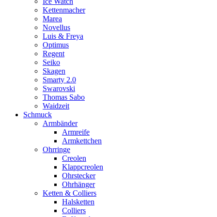
Ice Watch
Kettenmacher
Marea
Novellus
Luis & Freya
Optimus
Regent
Seiko
Skagen
Smarty 2.0
Swarovski
Thomas Sabo
Waidzeit
Schmuck
Armbänder
Armreife
Armkettchen
Ohrringe
Creolen
Klappcreolen
Ohrstecker
Ohrhänger
Ketten & Colliers
Halsketten
Colliers