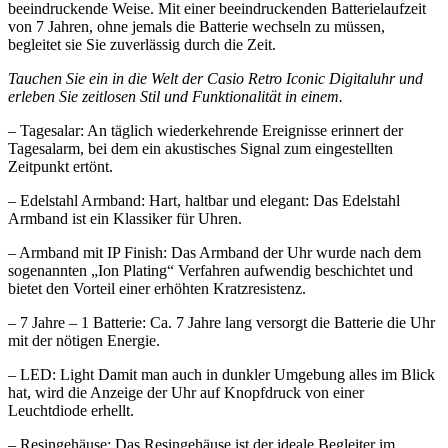
beeindruckende Weise. Mit einer beeindruckenden Batterielaufzeit
von 7 Jahren, ohne jemals die Batterie wechseln zu müssen,
begleitet sie Sie zuverlässig durch die Zeit.
Tauchen Sie ein in die Welt der Casio Retro Iconic Digitaluhr und
erleben Sie zeitlosen Stil und Funktionalität in einem.
– Tagesalar: An täglich wiederkehrende Ereignisse erinnert der
Tagesalarm, bei dem ein akustisches Signal zum eingestellten
Zeitpunkt ertönt.
– Edelstahl Armband: Hart, haltbar und elegant: Das Edelstahl
Armband ist ein Klassiker für Uhren.
– Armband mit IP Finish: Das Armband der Uhr wurde nach dem
sogenannten „Ion Plating“ Verfahren aufwendig beschichtet und
bietet den Vorteil einer erhöhten Kratzresistenz.
– 7 Jahre – 1 Batterie: Ca. 7 Jahre lang versorgt die Batterie die Uhr
mit der nötigen Energie.
– LED: Light Damit man auch in dunkler Umgebung alles im Blick
hat, wird die Anzeige der Uhr auf Knopfdruck von einer
Leuchtdiode erhellt.
– Resingehäuse: Das Resingehäuse ist der ideale Begleiter im