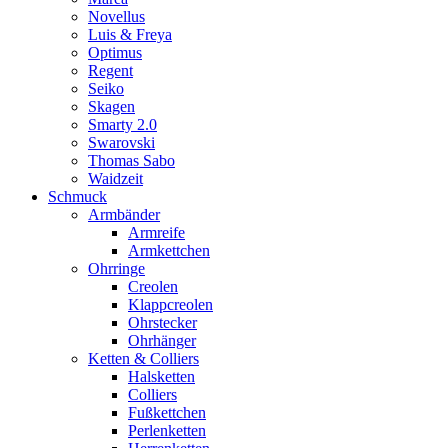
Novellus
Luis & Freya
Optimus
Regent
Seiko
Skagen
Smarty 2.0
Swarovski
Thomas Sabo
Waidzeit
Schmuck
Armbänder
Armreife
Armkettchen
Ohrringe
Creolen
Klappcreolen
Ohrstecker
Ohrhänger
Ketten & Colliers
Halsketten
Colliers
Fußkettchen
Perlenketten