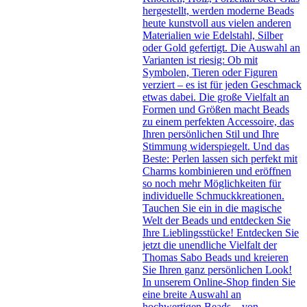
hergestellt, werden moderne Beads
heute kunstvoll aus vielen anderen
Materialien wie Edelstahl, Silber
oder Gold gefertigt. Die Auswahl an
Varianten ist riesig: Ob mit
Symbolen, Tieren oder Figuren
verziert – es ist für jeden Geschmack
etwas dabei. Die große Vielfalt an
Formen und Größen macht Beads
zu einem perfekten Accessoire, das
Ihren persönlichen Stil und Ihre
Stimmung widerspiegelt. Und das
Beste: Perlen lassen sich perfekt mit
Charms kombinieren und eröffnen
so noch mehr Möglichkeiten für
individuelle Schmuckkreationen.
Tauchen Sie ein in die magische
Welt der Beads und entdecken Sie
Ihre Lieblingsstücke! Entdecken Sie
jetzt die unendliche Vielfalt der
Thomas Sabo Beads und kreieren
Sie Ihren ganz persönlichen Look!
In unserem Online-Shop finden Sie
eine breite Auswahl an
hochwertigen Beads – von