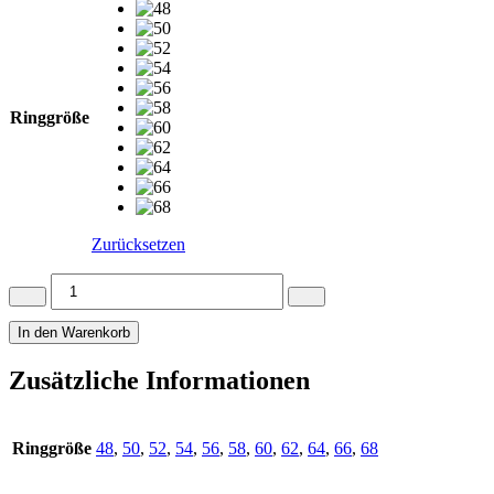
Ringgröße
Zurücksetzen
Wunderschön
Ringe
aus
In den Warenkorb
Edelstahl
bicolor
Zusätzliche Informationen
Damenring
ES-
36
Menge
Ringgröße
48
,
50
,
52
,
54
,
56
,
58
,
60
,
62
,
64
,
66
,
68