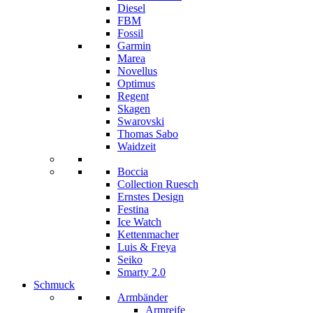
Diesel
FBM
Fossil
Garmin
Marea
Novellus
Optimus
Regent
Skagen
Swarovski
Thomas Sabo
Waidzeit
Boccia
Collection Ruesch
Ernstes Design
Festina
Ice Watch
Kettenmacher
Luis & Freya
Seiko
Smarty 2.0
Schmuck
Armbänder
Armreife