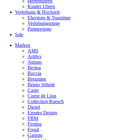
Herrenuhren
Kinder Uhren
Verlobung & Hochzeit
Eheringe & Trauringe
Verlobungsringe
Partnerringe
Sale
Marken
AMS
Artifex
Atrium
Bering
Boccia
Breuning
Bruno Söhnle
Casio
Coeur de Lion
Collection Ruesch
Diesel
Ernstes Design
FBM
Festina
Fossil
Garmin