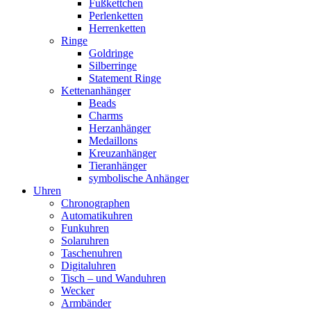
Fußkettchen
Perlenketten
Herrenketten
Ringe
Goldringe
Silberringe
Statement Ringe
Kettenanhänger
Beads
Charms
Herzanhänger
Medaillons
Kreuzanhänger
Tieranhänger
symbolische Anhänger
Uhren
Chronographen
Automatikuhren
Funkuhren
Solaruhren
Taschenuhren
Digitaluhren
Tisch – und Wanduhren
Wecker
Armbänder