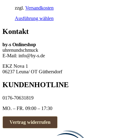
der
Produktseite
zzgl.
Versandkosten
gewählt
Dieses
Ausführung wählen
werden
Produkt
weist
Kontakt
mehrere
Varianten
by-s Onlineshop
auf.
uhrenundschmuck
Die
E-Mail: info@by-s.de
Optionen
können
EKZ Nova 1
auf
06237 Leuna/ OT Güthersdorf
der
Produktseite
KUNDENHOTLINE
gewählt
werden
0176-70631819
MO. – FR. 09:00 – 17:30
Vertrag widerrufen