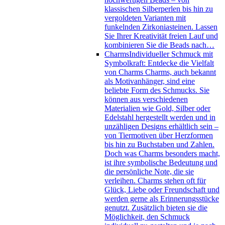
klassischen Silberperlen bis hin zu
vergoldeten Varianten mit
funkelnden Zirkoniasteinen. Lassen
Sie Ihrer Kreativität freien Lauf und
kombinieren Sie die Beads nach…
Charms
Individueller Schmuck mit
Symbolkraft: Entdecke die Vielfalt
von Charms Charms, auch bekannt
als Motivanhänger, sind eine
beliebte Form des Schmucks. Sie
können aus verschiedenen
Materialien wie Gold, Silber oder
Edelstahl hergestellt werden und in
unzähligen Designs erhältlich sein –
von Tiermotiven über Herzformen
bis hin zu Buchstaben und Zahlen.
Doch was Charms besonders macht,
ist ihre symbolische Bedeutung und
die persönliche Note, die sie
verleihen. Charms stehen oft für
Glück, Liebe oder Freundschaft und
werden gerne als Erinnerungsstücke
genutzt. Zusätzlich bieten sie die
Möglichkeit, den Schmuck