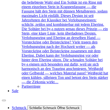
die beliebteste Wahl sind Ein Solitär ist ein Ring mit
einem einzelnen Stein in Krappenfassung — die
Fassung hält den Stein mit dünnen Metallstegen, sodass
maximales Licht einfällt. Dieses Design ist seit
Jahrzehnten der Klassiker bei Verlobungsringen:
schlicht, zeitlos und kombinierbar mit jedem Ehering.
Die Solitäre bei by-s nutzen genau dieses Prinzip — ein
Stein, eine klare Linie, kein überladenes Design.
Verlobungsring und Ehering an derselben Hand —
Vorsteckring oder Beisteckring? Viele tragen den
Verlobungsring nach der Hochzeit weiter — als
Vorsteckring oder Beisteckring zusammen mit dem
Ehering. Dabei kann der Verlobungsring vor oder
hinter dem Ehering sitzen. Die schmalen Solitäre bei
by-s eignen sich besonders gut dafür, weil sie sich
harmonisch an den Trauring anschmiegen. Weißgold
oder Gelbgold — welches Material passt? Weißgold hat
einen kühlen, silbrigen Ton und betont den Stein stärker
— die Zirkonia wirkt…
Partnerringe
Sale
Schmuck
Schließe Schmuck
Öffne Schmuck