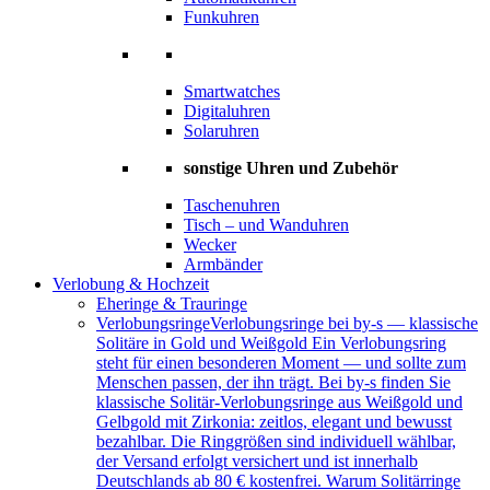
Funkuhren
Smartwatches
Digitaluhren
Solaruhren
sonstige Uhren und Zubehör
Taschenuhren
Tisch – und Wanduhren
Wecker
Armbänder
Verlobung & Hochzeit
Eheringe & Trauringe
Verlobungsringe
Verlobungsringe bei by-s — klassische
Solitäre in Gold und Weißgold Ein Verlobungsring
steht für einen besonderen Moment — und sollte zum
Menschen passen, der ihn trägt. Bei by-s finden Sie
klassische Solitär-Verlobungsringe aus Weißgold und
Gelbgold mit Zirkonia: zeitlos, elegant und bewusst
bezahlbar. Die Ringgrößen sind individuell wählbar,
der Versand erfolgt versichert und ist innerhalb
Deutschlands ab 80 € kostenfrei. Warum Solitärringe