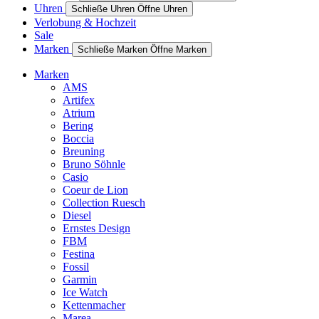
Uhren
Schließe Uhren
Öffne Uhren
Verlobung & Hochzeit
Sale
Marken
Schließe Marken
Öffne Marken
Marken
AMS
Artifex
Atrium
Bering
Boccia
Breuning
Bruno Söhnle
Casio
Coeur de Lion
Collection Ruesch
Diesel
Ernstes Design
FBM
Festina
Fossil
Garmin
Ice Watch
Kettenmacher
Marea