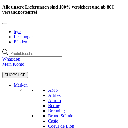
Zum
Alle unsere Lieferungen sind 100% versichert und ab 80€
Inhalt
versandkostenfrei
springen
by-s
Leistungen
Filialen
Products
search
Whatsapp
Mein Konto
SHOP
SHOP
Marken
AMS
Artifex
Atrium
Bering
Breuning
Bruno Söhnle
Casio
Coeur de Lion