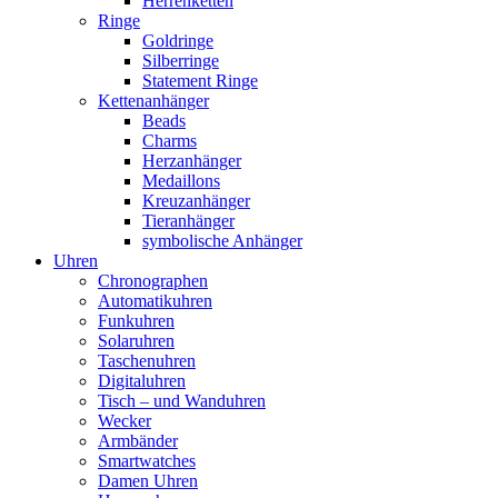
Herrenketten
Ringe
Goldringe
Silberringe
Statement Ringe
Kettenanhänger
Beads
Charms
Herzanhänger
Medaillons
Kreuzanhänger
Tieranhänger
symbolische Anhänger
Uhren
Chronographen
Automatikuhren
Funkuhren
Solaruhren
Taschenuhren
Digitaluhren
Tisch – und Wanduhren
Wecker
Armbänder
Smartwatches
Damen Uhren