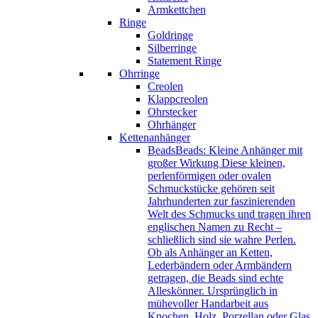
Armkettchen
Ringe
Goldringe
Silberringe
Statement Ringe
Ohrringe
Creolen
Klappcreolen
Ohrstecker
Ohrhänger
Kettenanhänger
Beads
Beads: Kleine Anhänger mit
großer Wirkung Diese kleinen,
perlenförmigen oder ovalen
Schmuckstücke gehören seit
Jahrhunderten zur faszinierenden
Welt des Schmucks und tragen ihren
englischen Namen zu Recht –
schließlich sind sie wahre Perlen.
Ob als Anhänger an Ketten,
Lederbändern oder Armbändern
getragen, die Beads sind echte
Alleskönner. Ursprünglich in
mühevoller Handarbeit aus
Knochen, Holz, Porzellan oder Glas