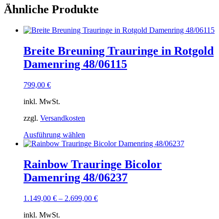
Ähnliche Produkte
Breite Breuning Trauringe in Rotgold
Damenring 48/06115
799,00
€
inkl. MwSt.
zzgl.
Versandkosten
Dieses
Ausführung wählen
Produkt
weist
mehrere
Rainbow Trauringe Bicolor
Varianten
Damenring 48/06237
auf.
Die
Optionen
1.149,00
€
–
2.699,00
€
können
auf
inkl. MwSt.