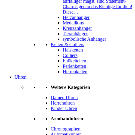
auffälliger magst, sind Statement-
Charms genau das Richtige für dich!
Diese…
Herzanhänger
Medaillons
Kreuzanhänger
Tieranhänger
symbolische Anhänger
Ketten & Colliers
Halsketten
Colliers
Fußkettchen
Perlenketten
Herrenketten
Uhren
Weitere Kategorien
Damen Uhren
Herrenuhren
Kinder Uhren
Armbanduhren
Chronographen
Automatikuhren