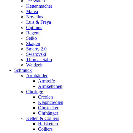
Ice Watch
Kettenmacher
Marea
Novellus
Luis & Freya
Optimus
Regent
Seiko
Skagen
Smarty 2.0
Swarovski
Thomas Sabo
Waidzeit
Schmuck
Armbänder
Armreife
Armkettchen
Ohrringe
Creolen
Klappcreolen
Ohrstecker
Ohrhänger
Ketten & Colliers
Halsketten
Colliers