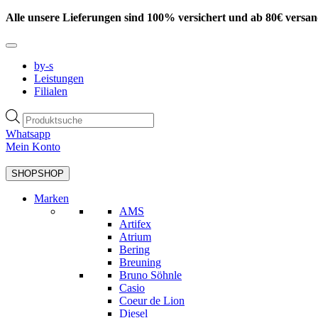
Zum
Alle unsere Lieferungen sind 100% versichert und ab 80€ versan
Inhalt
springen
by-s
Leistungen
Filialen
Products
search
Whatsapp
Mein Konto
SHOP
SHOP
Marken
AMS
Artifex
Atrium
Bering
Breuning
Bruno Söhnle
Casio
Coeur de Lion
Diesel