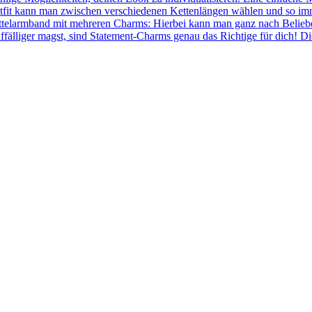
fit kann man zwischen verschiedenen Kettenlängen wählen und so immer
ettelarmband mit mehreren Charms: Hierbei kann man ganz nach Belie
ffälliger magst, sind Statement-Charms genau das Richtige für dich! 