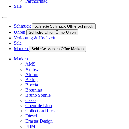
Partnerringe
Sale
Schmuck
Schließe Schmuck
Öffne Schmuck
Uhren
Schließe Uhren
Öffne Uhren
Verlobung & Hochzeit
Sale
Marken
Schließe Marken
Öffne Marken
Marken
AMS
Artifex
Atrium
Bering
Boccia
Breuning
Bruno Söhnle
Casio
Coeur de Lion
Collection Ruesch
Diesel
Ernstes Design
FBM