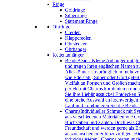
Ringe
Goldringe
Silberringe
Statement Ringe
Ohrringe
Creolen
Klappcreolen
Ohrstecker
Ohrhänger
Kettenanhänger
Beads
Beads: Kleine Anhänger mit gro
und tragen ihren englischen Namen zu
Alleskönner. Ursprünglich in mühevol
wie Edelstahl, Silber oder Gold gefer
Vielfalt an Formen und Größen macht 
perfekt mit Charms kombinieren und e
Sie Ihre Lieblingsstücke! Entdecken 
eine breite Auswahl an hochwertigen B
Lauf und kombinieren Sie die Beads
Charms
Individueller Schmuck mit Sy
aus verschiedenen Materialien wie Gol
Buchstaben und Zahlen. Doch was Char
Freundschaft und werden gerne als Eri
auszutauschen oder hinzuzufügen. Hie
individualisieren” Charms bieten unzä