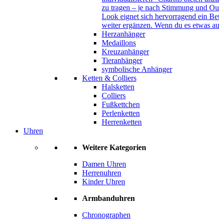
zu tragen – je nach Stimmung und Out
Look eignet sich hervorragend ein B
weiter ergänzen. Wenn du es etwas au
Herzanhänger
Medaillons
Kreuzanhänger
Tieranhänger
symbolische Anhänger
Ketten & Colliers
Halsketten
Colliers
Fußkettchen
Perlenketten
Herrenketten
Uhren
Weitere Kategorien
Damen Uhren
Herrenuhren
Kinder Uhren
Armbanduhren
Chronographen