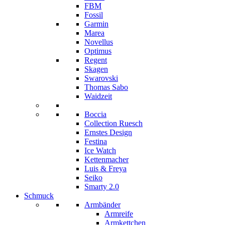
FBM
Fossil
Garmin
Marea
Novellus
Optimus
Regent
Skagen
Swarovski
Thomas Sabo
Waidzeit
Boccia
Collection Ruesch
Ernstes Design
Festina
Ice Watch
Kettenmacher
Luis & Freya
Seiko
Smarty 2.0
Schmuck
Armbänder
Armreife
Armkettchen