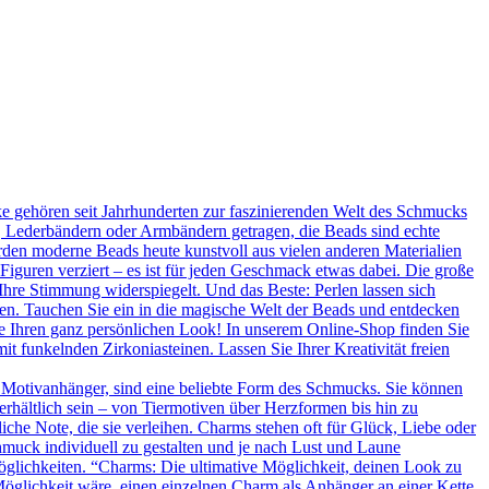
 gehören seit Jahrhunderten zur faszinierenden Welt des Schmucks
n, Lederbändern oder Armbändern getragen, die Beads sind echte
rden moderne Beads heute kunstvoll aus vielen anderen Materialien
 Figuren verziert – es ist für jeden Geschmack etwas dabei. Die große
Ihre Stimmung widerspiegelt. Und das Beste: Perlen lassen sich
en. Tauchen Sie ein in die magische Welt der Beads und entdecken
Sie Ihren ganz persönlichen Look! In unserem Online-Shop finden Sie
t funkelnden Zirkoniasteinen. Lassen Sie Ihrer Kreativität freien
 Motivanhänger, sind eine beliebte Form des Schmucks. Sie können
erhältlich sein – von Tiermotiven über Herzformen bis hin zu
he Note, die sie verleihen. Charms stehen oft für Glück, Liebe oder
hmuck individuell zu gestalten und je nach Lust und Laune
glichkeiten. “Charms: Die ultimative Möglichkeit, deinen Look zu
Möglichkeit wäre, einen einzelnen Charm als Anhänger an einer Kette