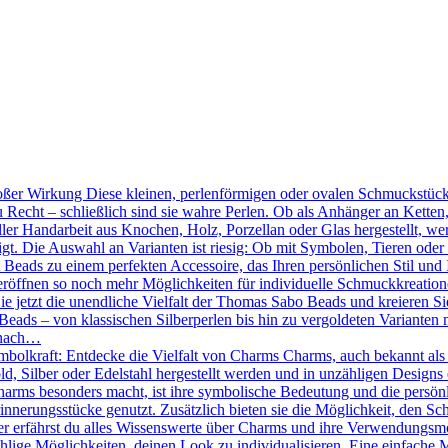
ßer Wirkung Diese kleinen, perlenförmigen oder ovalen Schmuckstücke
 Recht – schließlich sind sie wahre Perlen. Ob als Anhänger an Kette
ler Handarbeit aus Knochen, Holz, Porzellan oder Glas hergestellt, we
tigt. Die Auswahl an Varianten ist riesig: Ob mit Symbolen, Tieren oder
Beads zu einem perfekten Accessoire, das Ihren persönlichen Stil und 
röffnen so noch mehr Möglichkeiten für individuelle Schmuckkreation
Sie jetzt die unendliche Vielfalt der Thomas Sabo Beads und kreieren 
eads – von klassischen Silberperlen bis hin zu vergoldeten Varianten mi
 nach…
mbolkraft: Entdecke die Vielfalt von Charms Charms, auch bekannt als
d, Silber oder Edelstahl hergestellt werden und in unzähligen Designs 
ms besonders macht, ist ihre symbolische Bedeutung und die persönlic
nnerungsstücke genutzt. Zusätzlich bieten sie die Möglichkeit, den Sc
r erfährst du alles Wissenswerte über Charms und ihre Verwendungsmö
hlige Möglichkeiten, deinen Look zu individualisieren. Eine einfache 