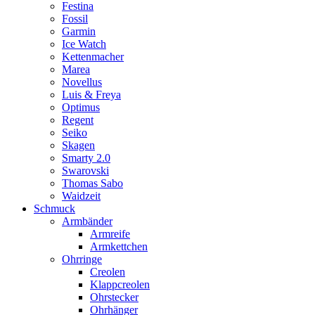
Festina
Fossil
Garmin
Ice Watch
Kettenmacher
Marea
Novellus
Luis & Freya
Optimus
Regent
Seiko
Skagen
Smarty 2.0
Swarovski
Thomas Sabo
Waidzeit
Schmuck
Armbänder
Armreife
Armkettchen
Ohrringe
Creolen
Klappcreolen
Ohrstecker
Ohrhänger