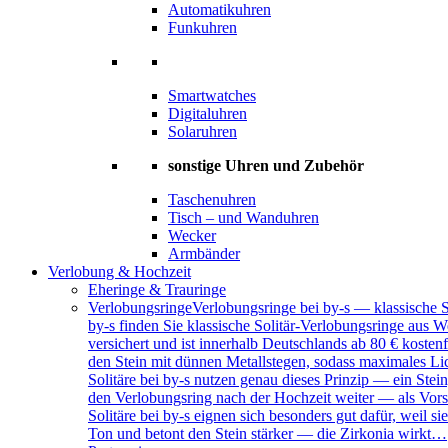
Automatikuhren
Funkuhren
Smartwatches
Digitaluhren
Solaruhren
sonstige Uhren und Zubehör
Taschenuhren
Tisch – und Wanduhren
Wecker
Armbänder
Verlobung & Hochzeit
Eheringe & Trauringe
Verlobungsringe
Verlobungsringe bei by-s — klassische 
by-s finden Sie klassische Solitär-Verlobungsringe aus W
versichert und ist innerhalb Deutschlands ab 80 € kosten
den Stein mit dünnen Metallstegen, sodass maximales Lich
Solitäre bei by-s nutzen genau dieses Prinzip — ein Ste
den Verlobungsring nach der Hochzeit weiter — als Vors
Solitäre bei by-s eignen sich besonders gut dafür, weil
Ton und betont den Stein stärker — die Zirkonia wirkt…