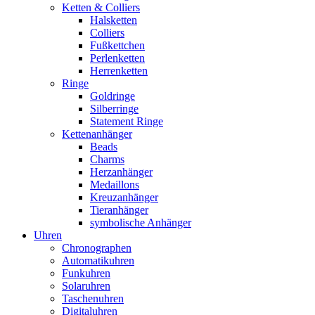
Ketten & Colliers
Halsketten
Colliers
Fußkettchen
Perlenketten
Herrenketten
Ringe
Goldringe
Silberringe
Statement Ringe
Kettenanhänger
Beads
Charms
Herzanhänger
Medaillons
Kreuzanhänger
Tieranhänger
symbolische Anhänger
Uhren
Chronographen
Automatikuhren
Funkuhren
Solaruhren
Taschenuhren
Digitaluhren