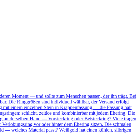
onderen Moment — und sollte zum Menschen passen, der ihn trägt. Bei
bar. Die Ringgrößen sind individuell wählbar, der Versand erfolgt
Ring mit einem einzelnen Stein in Krappenfassung — die Fassung hält
ungsringen: schlicht, zeitlos und kombinierbar mit jedem Ehering. Die
ing an derselben Hand — Vorsteckring oder Beisteckring? Viele tragen
 Verlobungsring vor oder hinter dem Ehering sitzen. Die schmalen
ld — welches Material passt? Weißgold hat einen kühlen, silbrigen