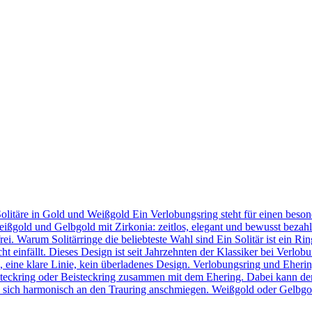
Solitäre in Gold und Weißgold Ein Verlobungsring steht für einen bes
eißgold und Gelbgold mit Zirkonia: zeitlos, elegant und bewusst bezahl
frei. Warum Solitärringe die beliebteste Wahl sind Ein Solitär ist ein 
t einfällt. Dieses Design ist seit Jahrzehnten der Klassiker bei Verlob
in, eine klare Linie, kein überladenes Design. Verlobungsring und Eher
teckring oder Beisteckring zusammen mit dem Ehering. Dabei kann der
 sie sich harmonisch an den Trauring anschmiegen. Weißgold oder Gelbgo