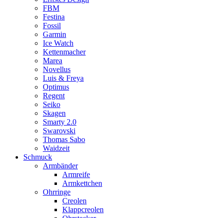
FBM
Festina
Fossil
Garmin
Ice Watch
Kettenmacher
Marea
Novellus
Luis & Freya
Optimus
Regent
Seiko
Skagen
Smarty 2.0
Swarovski
Thomas Sabo
Waidzeit
Schmuck
Armbänder
Armreife
Armkettchen
Ohrringe
Creolen
Klappcreolen