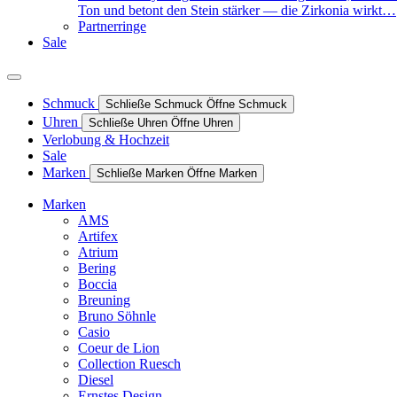
Ton und betont den Stein stärker — die Zirkonia wirkt…
Partnerringe
Sale
Schmuck
Schließe Schmuck
Öffne Schmuck
Uhren
Schließe Uhren
Öffne Uhren
Verlobung & Hochzeit
Sale
Marken
Schließe Marken
Öffne Marken
Marken
AMS
Artifex
Atrium
Bering
Boccia
Breuning
Bruno Söhnle
Casio
Coeur de Lion
Collection Ruesch
Diesel
Ernstes Design