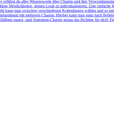
r erfährst du alles Wissenswerte über Charms und ihre Verwendungsmö
hlige Möglichkeiten, deinen Look zu individualisieren. Eine einfache 
fit kann man zwischen verschiedenen Kettenlängen wählen und so immer
ettelarmband mit mehreren Charms: Hierbei kann man ganz nach Belie
ffälliger magst, sind Statement-Charms genau das Richtige für dich! 