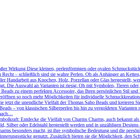
ßer Wirkung Diese kleinen, perlenförmigen oder ovalen Schmuckstücke
 Recht – schließlich sind sie wahre Perlen. Ob als Anhänger an Kette
ler Handarbeit aus Knochen, Holz, Porzellan oder Glas hergestellt, we
tigt. Die Auswahl an Varianten ist riesig: Ob mit Symbolen, Tieren oder
Beads zu einem perfekten Accessoire, das Ihren persönlichen Stil und 
röffnen so noch mehr Möglichkeiten für individuelle Schmuckkreation
Sie jetzt die unendliche Vielfalt der Thomas Sabo Beads und kreieren 
eads – von klassischen Silberperlen bis hin zu vergoldeten Varianten mi
 nach…
mbolkraft: Entdecke die Vielfalt von Charms Charms, auch bekannt als
d, Silber oder Edelstahl hergestellt werden und in unzähligen Designs 
ms besonders macht, ist ihre symbolische Bedeutung und die persönlic
nnerungsstücke genutzt. Zusätzlich bieten sie die Möglichkeit, den Sc