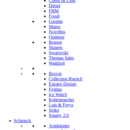
Coeur de Lion
Diesel
FBM
Fossil
Garmin
Marea
Novellus
Optimus
Regent
Skagen
Swarovski
Thomas Sabo
Waidzeit
Boccia
Collection Ruesch
Ernstes Design
Festina
Ice Watch
Kettenmacher
Luis & Freya
Seiko
Smarty 2.0
Schmuck
Armbänder