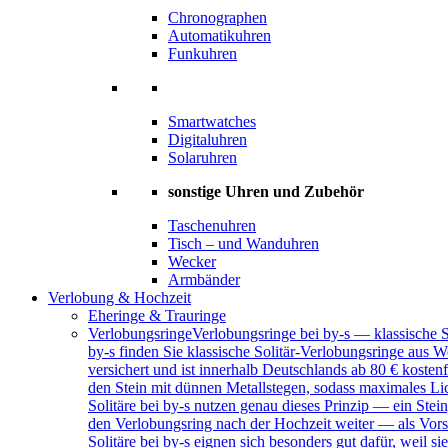
Chronographen
Automatikuhren
Funkuhren
Smartwatches
Digitaluhren
Solaruhren
sonstige Uhren und Zubehör
Taschenuhren
Tisch – und Wanduhren
Wecker
Armbänder
Verlobung & Hochzeit
Eheringe & Trauringe
Verlobungsringe
Verlobungsringe bei by-s — klassische 
by-s finden Sie klassische Solitär-Verlobungsringe aus W
versichert und ist innerhalb Deutschlands ab 80 € kosten
den Stein mit dünnen Metallstegen, sodass maximales Lich
Solitäre bei by-s nutzen genau dieses Prinzip — ein Ste
den Verlobungsring nach der Hochzeit weiter — als Vors
Solitäre bei by-s eignen sich besonders gut dafür, weil