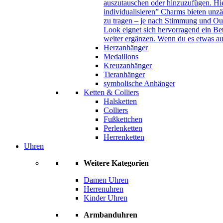
auszutauschen oder hinzuzufügen. Hie
individualisieren” Charms bieten unzä
zu tragen – je nach Stimmung und Out
Look eignet sich hervorragend ein B
weiter ergänzen. Wenn du es etwas au
Herzanhänger
Medaillons
Kreuzanhänger
Tieranhänger
symbolische Anhänger
Ketten & Colliers
Halsketten
Colliers
Fußkettchen
Perlenketten
Herrenketten
Uhren
Weitere Kategorien
Damen Uhren
Herrenuhren
Kinder Uhren
Armbanduhren