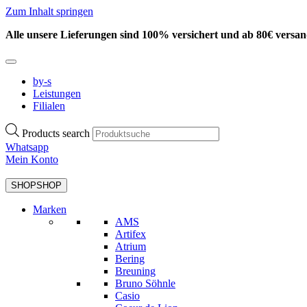
Zum Inhalt springen
Alle unsere Lieferungen sind 100% versichert und ab 80€ versan
by-s
Leistungen
Filialen
Products search
Whatsapp
Mein Konto
SHOP
SHOP
Marken
AMS
Artifex
Atrium
Bering
Breuning
Bruno Söhnle
Casio