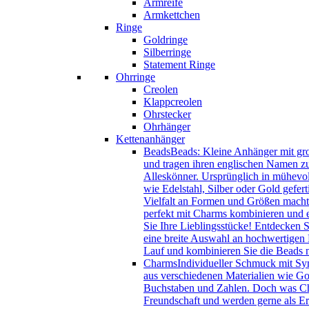
Armreife
Armkettchen
Ringe
Goldringe
Silberringe
Statement Ringe
Ohrringe
Creolen
Klappcreolen
Ohrstecker
Ohrhänger
Kettenanhänger
Beads
Beads: Kleine Anhänger mit gro
und tragen ihren englischen Namen zu
Alleskönner. Ursprünglich in mühevol
wie Edelstahl, Silber oder Gold gefer
Vielfalt an Formen und Größen macht 
perfekt mit Charms kombinieren und e
Sie Ihre Lieblingsstücke! Entdecken 
eine breite Auswahl an hochwertigen B
Lauf und kombinieren Sie die Beads
Charms
Individueller Schmuck mit Sy
aus verschiedenen Materialien wie Gol
Buchstaben und Zahlen. Doch was Char
Freundschaft und werden gerne als Eri