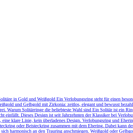
Solitäre in Gold und Weißgold Ein Verlobungsring steht für einen bes
eißgold und Gelbgold mit Zirkonia: zeitlos, elegant und bewusst bezahl
frei. Warum Solitärringe die beliebteste Wahl sind Ein Solitär ist ein 
t einfällt. Dieses Design ist seit Jahrzehnten der Klassiker bei Verlob
in, eine klare Linie, kein überladenes Design. Verlobungsring und Eher
teckring oder Beisteckring zusammen mit dem Ehering. Dabei kann der
 sie sich harmonisch an den Trauring anschmiegen. Weißgold oder Gelbgo