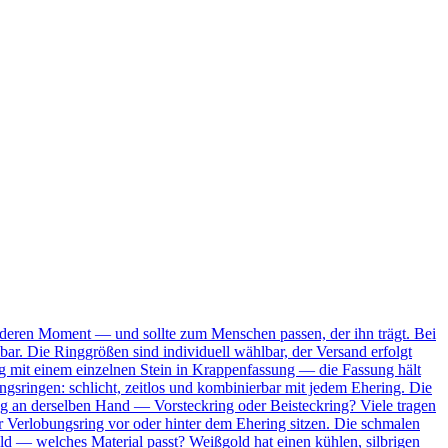
onderen Moment — und sollte zum Menschen passen, der ihn trägt. Bei
bar. Die Ringgrößen sind individuell wählbar, der Versand erfolgt
Ring mit einem einzelnen Stein in Krappenfassung — die Fassung hält
ungsringen: schlicht, zeitlos und kombinierbar mit jedem Ehering. Die
ing an derselben Hand — Vorsteckring oder Beisteckring? Viele tragen
 Verlobungsring vor oder hinter dem Ehering sitzen. Die schmalen
ld — welches Material passt? Weißgold hat einen kühlen, silbrigen