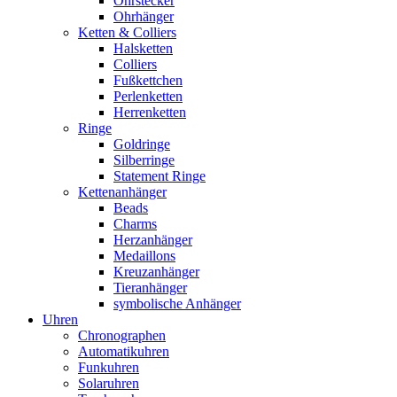
Ohrstecker
Ohrhänger
Ketten & Colliers
Halsketten
Colliers
Fußkettchen
Perlenketten
Herrenketten
Ringe
Goldringe
Silberringe
Statement Ringe
Kettenanhänger
Beads
Charms
Herzanhänger
Medaillons
Kreuzanhänger
Tieranhänger
symbolische Anhänger
Uhren
Chronographen
Automatikuhren
Funkuhren
Solaruhren