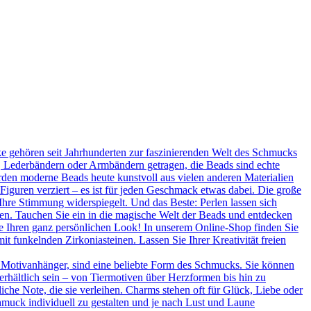
 gehören seit Jahrhunderten zur faszinierenden Welt des Schmucks
n, Lederbändern oder Armbändern getragen, die Beads sind echte
rden moderne Beads heute kunstvoll aus vielen anderen Materialien
 Figuren verziert – es ist für jeden Geschmack etwas dabei. Die große
Ihre Stimmung widerspiegelt. Und das Beste: Perlen lassen sich
en. Tauchen Sie ein in die magische Welt der Beads und entdecken
Sie Ihren ganz persönlichen Look! In unserem Online-Shop finden Sie
t funkelnden Zirkoniasteinen. Lassen Sie Ihrer Kreativität freien
 Motivanhänger, sind eine beliebte Form des Schmucks. Sie können
erhältlich sein – von Tiermotiven über Herzformen bis hin zu
he Note, die sie verleihen. Charms stehen oft für Glück, Liebe oder
hmuck individuell zu gestalten und je nach Lust und Laune