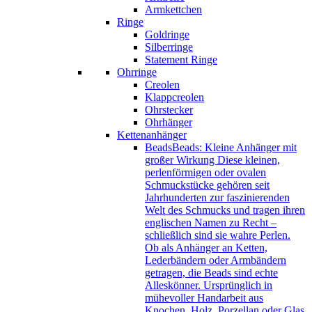
Armkettchen
Ringe
Goldringe
Silberringe
Statement Ringe
Ohrringe
Creolen
Klappcreolen
Ohrstecker
Ohrhänger
Kettenanhänger
Beads
Beads: Kleine Anhänger mit
großer Wirkung Diese kleinen,
perlenförmigen oder ovalen
Schmuckstücke gehören seit
Jahrhunderten zur faszinierenden
Welt des Schmucks und tragen ihren
englischen Namen zu Recht –
schließlich sind sie wahre Perlen.
Ob als Anhänger an Ketten,
Lederbändern oder Armbändern
getragen, die Beads sind echte
Alleskönner. Ursprünglich in
mühevoller Handarbeit aus
Knochen, Holz, Porzellan oder Glas