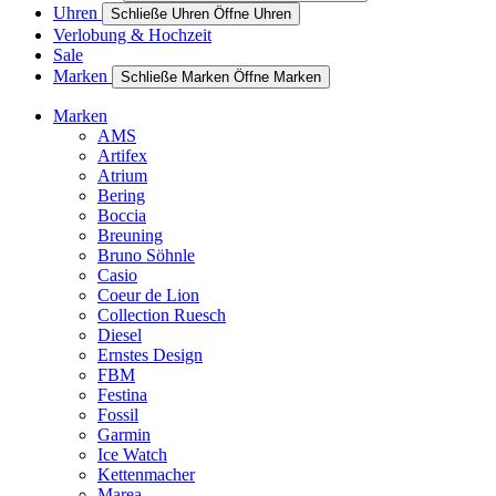
Uhren
Schließe Uhren
Öffne Uhren
Verlobung & Hochzeit
Sale
Marken
Schließe Marken
Öffne Marken
Marken
AMS
Artifex
Atrium
Bering
Boccia
Breuning
Bruno Söhnle
Casio
Coeur de Lion
Collection Ruesch
Diesel
Ernstes Design
FBM
Festina
Fossil
Garmin
Ice Watch
Kettenmacher
Marea