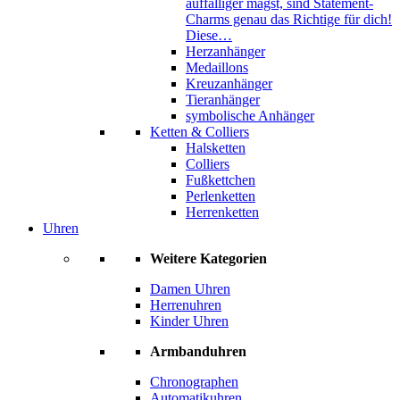
auffälliger magst, sind Statement-
Charms genau das Richtige für dich!
Diese…
Herzanhänger
Medaillons
Kreuzanhänger
Tieranhänger
symbolische Anhänger
Ketten & Colliers
Halsketten
Colliers
Fußkettchen
Perlenketten
Herrenketten
Uhren
Weitere Kategorien
Damen Uhren
Herrenuhren
Kinder Uhren
Armbanduhren
Chronographen
Automatikuhren