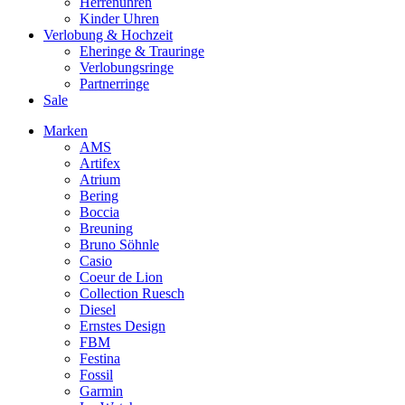
Herrenuhren
Kinder Uhren
Verlobung & Hochzeit
Eheringe & Trauringe
Verlobungsringe
Partnerringe
Sale
Marken
AMS
Artifex
Atrium
Bering
Boccia
Breuning
Bruno Söhnle
Casio
Coeur de Lion
Collection Ruesch
Diesel
Ernstes Design
FBM
Festina
Fossil
Garmin