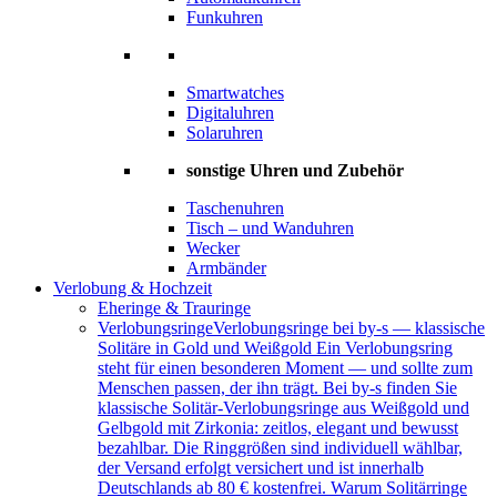
Funkuhren
Smartwatches
Digitaluhren
Solaruhren
sonstige Uhren und Zubehör
Taschenuhren
Tisch – und Wanduhren
Wecker
Armbänder
Verlobung & Hochzeit
Eheringe & Trauringe
Verlobungsringe
Verlobungsringe bei by-s — klassische
Solitäre in Gold und Weißgold Ein Verlobungsring
steht für einen besonderen Moment — und sollte zum
Menschen passen, der ihn trägt. Bei by-s finden Sie
klassische Solitär-Verlobungsringe aus Weißgold und
Gelbgold mit Zirkonia: zeitlos, elegant und bewusst
bezahlbar. Die Ringgrößen sind individuell wählbar,
der Versand erfolgt versichert und ist innerhalb
Deutschlands ab 80 € kostenfrei. Warum Solitärringe