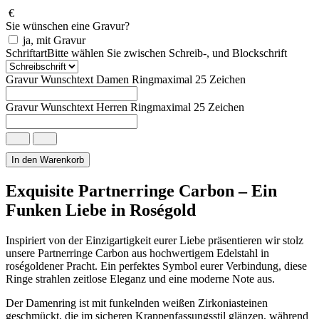
€
Sie wünschen eine Gravur?
ja, mit Gravur
Schriftart
Bitte wählen Sie zwischen Schreib-, und Blockschrift
Gravur Wunschtext Damen Ring
maximal 25 Zeichen
Gravur Wunschtext Herren Ring
maximal 25 Zeichen
Roségoldene
Partnerringe
Carbon
In den Warenkorb
Edelstahl
Menge
Exquisite Partnerringe Carbon – Ein
Funken Liebe in Roségold
Inspiriert von der Einzigartigkeit eurer Liebe präsentieren wir stolz
unsere Partnerringe Carbon aus hochwertigem Edelstahl in
roségoldener Pracht. Ein perfektes Symbol eurer Verbindung, diese
Ringe strahlen zeitlose Eleganz und eine moderne Note aus.
Der Damenring ist mit funkelnden weißen Zirkoniasteinen
geschmückt, die im sicheren Krappenfassungsstil glänzen, während