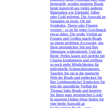
hergestellt, werden moderne Beads
heute kunstvoll aus vielen anderen
Materialien wie Edelstahl, Silber
oder Gold gefertigt. Die Auswahl an
Varianten ist riesig: Ob mit
Symbolen, Tieren oder Figuren
verziert – es ist für jeden Geschmack
etwas dabei. Die große Vielfalt an
Formen und Größen macht Beads
zu einem perfekten Accessoire, das
Ihren persönlichen Stil und Ihre
Stimmung widerspiegelt. Und das
Beste: Perlen lassen sich perfekt mit
Charms kombinieren und eröffnen
so noch mehr Möglichkeiten für
individuelle Schmuckkreationen.
Tauchen Sie ein in die magische
Welt der Beads und entdecken Sie
Ihre Lieblingsstücke! Entdecken Sie
jetzt die unendliche Vielfalt der
Thomas Sabo Beads und kreieren
Sie Ihren ganz persönlichen Look!
In unserem Online-Shop finden Sie
eine breite Auswahl an
hochwertigen Beads – von