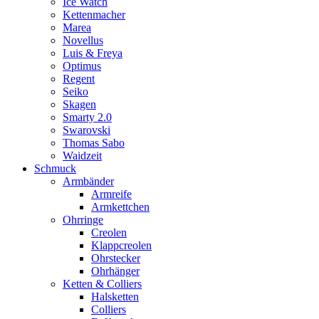
Ice Watch
Kettenmacher
Marea
Novellus
Luis & Freya
Optimus
Regent
Seiko
Skagen
Smarty 2.0
Swarovski
Thomas Sabo
Waidzeit
Schmuck
Armbänder
Armreife
Armkettchen
Ohrringe
Creolen
Klappcreolen
Ohrstecker
Ohrhänger
Ketten & Colliers
Halsketten
Colliers