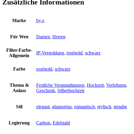
Zusätzliche Informationen
Marke
by-s
Für Wen
Damen
,
Herren
Filter-Farbe-
IP-Vergoldung
,
roségold
,
schwarz
Allgemein
Farbe
roségold
,
schwarz
Thema &
Festliche Veranstaltungen
,
Hochzeit
,
Verlobung
,
Anlass
Geschenk
,
Silberhochzeit
Stil
elegant
,
glamoröus
,
romantisch
,
stylisch
,
trendig
Legierung
Carbon
,
Edelstahl