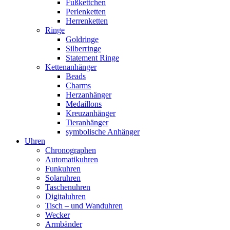
Fußkettchen
Perlenketten
Herrenketten
Ringe
Goldringe
Silberringe
Statement Ringe
Kettenanhänger
Beads
Charms
Herzanhänger
Medaillons
Kreuzanhänger
Tieranhänger
symbolische Anhänger
Uhren
Chronographen
Automatikuhren
Funkuhren
Solaruhren
Taschenuhren
Digitaluhren
Tisch – und Wanduhren
Wecker
Armbänder