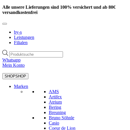
Zum
Alle unsere Lieferungen sind 100% versichert und ab 80€
Inhalt
versandkostenfrei
springen
by-s
Leistungen
Filialen
Products
search
Whatsapp
Mein Konto
SHOP
SHOP
Marken
AMS
Artifex
Atrium
Bering
Breuning
Bruno Söhnle
Casio
Coeur de Lion