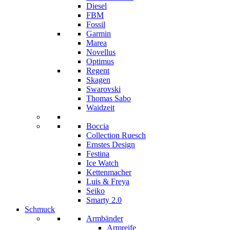
Diesel
FBM
Fossil
Garmin
Marea
Novellus
Optimus
Regent
Skagen
Swarovski
Thomas Sabo
Waidzeit
Boccia
Collection Ruesch
Ernstes Design
Festina
Ice Watch
Kettenmacher
Luis & Freya
Seiko
Smarty 2.0
Schmuck
Armbänder
Armreife