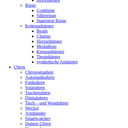
Herrenketten
Ringe
Goldringe
Silberringe
Statement Ringe
Kettenanhänger
Beads
Charms
Herzanhänger
Medaillons
Kreuzanhänger
Tieranhänger
symbolische Anhänger
Uhren
Chronographen
Automatikuhren
Funkuhren
Solaruhren
Taschenuhren
Digitaluhren
Tisch – und Wanduhren
Wecker
Armbänder
Smartwatches
Damen Uhren