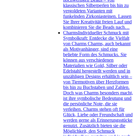
klassischen Silberperlen bis hin zu
vergoldeten Varianten mit
funkelnden Zirkoniasteinen. Lassen
Sie Ihrer Kreativität freien Lauf und
kombinieren Sie die Beads nach…
Charms
Individueller Schmuck mit
Symbolkraft: Entdecke die Vielfalt
von Charms Charms, auch bekannt
als Motivanhänger, sind eine
beliebte Form des Schmucks. Sie
können aus verschiedenen
Materialien wie Gold, Silber oder
Edelstahl hergestellt werden und in
unzähligen Designs erhältlich sein –
von Tiermotiven über Herzformen
bis hin zu Buchstaben und Zahlen.
Doch was Charms besonders macht,
ist ihre symbolische Bedeutung und
die persönliche Note, die sie
verleihen. Charms stehen oft für
Glück, Liebe oder Freundschaft und
werden gerne als Erinnerungsstücke
genutzt. Zusätzlich bieten sie die
Möglichkeit, den Schmuck