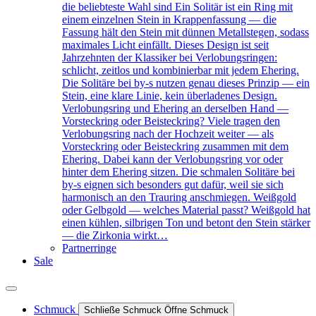
die beliebteste Wahl sind Ein Solitär ist ein Ring mit
einem einzelnen Stein in Krappenfassung — die
Fassung hält den Stein mit dünnen Metallstegen, sodass
maximales Licht einfällt. Dieses Design ist seit
Jahrzehnten der Klassiker bei Verlobungsringen:
schlicht, zeitlos und kombinierbar mit jedem Ehering.
Die Solitäre bei by-s nutzen genau dieses Prinzip — ein
Stein, eine klare Linie, kein überladenes Design.
Verlobungsring und Ehering an derselben Hand —
Vorsteckring oder Beisteckring? Viele tragen den
Verlobungsring nach der Hochzeit weiter — als
Vorsteckring oder Beisteckring zusammen mit dem
Ehering. Dabei kann der Verlobungsring vor oder
hinter dem Ehering sitzen. Die schmalen Solitäre bei
by-s eignen sich besonders gut dafür, weil sie sich
harmonisch an den Trauring anschmiegen. Weißgold
oder Gelbgold — welches Material passt? Weißgold hat
einen kühlen, silbrigen Ton und betont den Stein stärker
— die Zirkonia wirkt…
Partnerringe
Sale
Schmuck
Schließe Schmuck
Öffne Schmuck