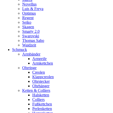
Novellus
Luis & Freya
Optimus
Regent
Seiko
Skagen
Smarty 2.0
Swarovski
Thomas Sabo
Waidzeit
Schmuck
Armbänder
Armreife
Armkettchen
Ohrringe
Creolen
Klappcreolen
Ohrstecker
Ohrhänger
Ketten & Colliers
Halsketten
Colliers
Fußkettchen
Perlenketten