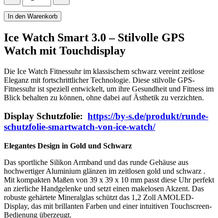
Ice
Watch
In den Warenkorb
Smart
3.0
Ice Watch Smart 3.0 – Stilvolle GPS
mit
GPS
Watch mit Touchdisplay
Touchdisplay
Menge
Die Ice Watch Fitnessuhr im klassischem schwarz vereint zeitlose
Eleganz mit fortschrittlicher Technologie. Diese stilvolle GPS-
Fitnessuhr ist speziell entwickelt, um ihre Gesundheit und Fitness im
Blick behalten zu können, ohne dabei auf Ästhetik zu verzichten.
Display Schutzfolie:
https://by-s.de/produkt/runde-
schutzfolie-smartwatch-von-ice-watch/
Elegantes Design in Gold und Schwarz
Das sportliche Silikon Armband und das runde Gehäuse aus
hochwertiger Aluminium glänzen im zeitlosen gold und schwarz .
Mit kompakten Maßen von 39 x 39 x 10 mm passt diese Uhr perfekt
an zierliche Handgelenke und setzt einen makelosen Akzent. Das
robuste gehärtete Mineralglas schützt das 1,2 Zoll AMOLED-
Display, das mit brillanten Farben und einer intuitiven Touchscreen-
Bedienung überzeugt.