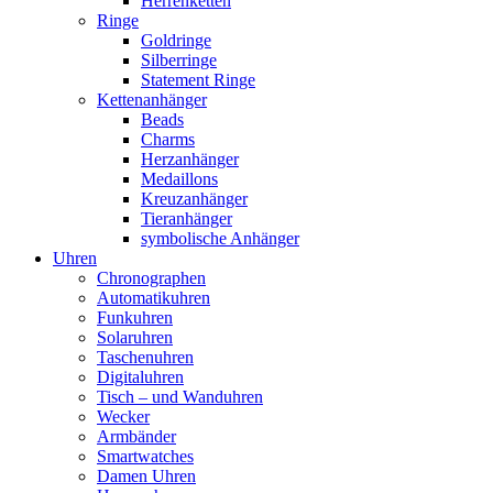
Herrenketten
Ringe
Goldringe
Silberringe
Statement Ringe
Kettenanhänger
Beads
Charms
Herzanhänger
Medaillons
Kreuzanhänger
Tieranhänger
symbolische Anhänger
Uhren
Chronographen
Automatikuhren
Funkuhren
Solaruhren
Taschenuhren
Digitaluhren
Tisch – und Wanduhren
Wecker
Armbänder
Smartwatches
Damen Uhren