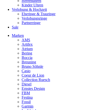
Herrenuhren
Kinder Uhren
Verlobung & Hochzeit
Eheringe & Trauringe
Verlobungsringe
Partnerringe
Sale
Marken
AMS
Artifex
Atrium
Bering
Boccia
Breuning
Bruno Söhnle
Casio
Coeur de Lion
Collection Ruesch
Diesel
Ernstes Design
FBM
Festina
Fossil
Garmin