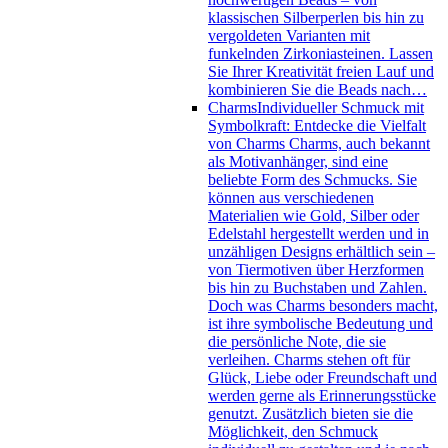
klassischen Silberperlen bis hin zu
vergoldeten Varianten mit
funkelnden Zirkoniasteinen. Lassen
Sie Ihrer Kreativität freien Lauf und
kombinieren Sie die Beads nach…
Charms
Individueller Schmuck mit
Symbolkraft: Entdecke die Vielfalt
von Charms Charms, auch bekannt
als Motivanhänger, sind eine
beliebte Form des Schmucks. Sie
können aus verschiedenen
Materialien wie Gold, Silber oder
Edelstahl hergestellt werden und in
unzähligen Designs erhältlich sein –
von Tiermotiven über Herzformen
bis hin zu Buchstaben und Zahlen.
Doch was Charms besonders macht,
ist ihre symbolische Bedeutung und
die persönliche Note, die sie
verleihen. Charms stehen oft für
Glück, Liebe oder Freundschaft und
werden gerne als Erinnerungsstücke
genutzt. Zusätzlich bieten sie die
Möglichkeit, den Schmuck