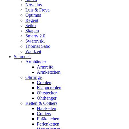
Novellus
Luis & Freya
Optimus
Regent
Seiko
Skagen
Smarty 2.0
Swarovski
Thomas Sabo
Waidzeit
Schmuck
Armbänder
Armreife
Armkettchen
Ohrringe
Creolen
Klappcreolen
Ohrstecker
Ohrhänger
Ketten & Colliers
Halsketten
Colliers
Fußkettchen
Perlenketten