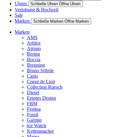
Uhren
Schließe Uhren
Öffne Uhren
Verlobung & Hochzeit
Sale
Marken
Schließe Marken
Öffne Marken
Marken
AMS
Artifex
Atrium
Bering
Boccia
Breuning
Bruno Söhnle
Casio
Coeur de Lion
Collection Ruesch
Diesel
Ernstes Design
FBM
Festina
Fossil
Garmin
Ice Watch
Kettenmacher
Marea