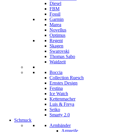
Diesel
FBM
Fossil
Garmin
Marea
Novellus
Optimus
Regent
Skagen
Swarovski
Thomas Sabo
Waidzeit
Boccia
Collection Ruesch
Ernstes Design
Festina
Ice Watch
Kettenmacher
Luis & Freya
Seiko
Smarty 2.0
Schmuck
Armbänder
Armreife