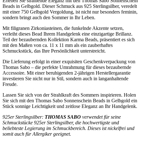
Erleben Sie strahlende Eleganz mit den Thomas Sabo Sonnenschein
Beads in Gelbgold. Dieser Schmuck aus 925 Sterlingsilber, veredelt
mit einer 750 Gelbgold Vergoldung, ist nicht nur besonders feminin,
sondern bringt auch den Sommer in Ihr Leben.
Mit filigranen Zirkoniasteinen, die funkelnde Akzente setzen,
verleiht dieses Bead Ihrem Handgelenk eine einzigartige Brillanz.
Teil der bezaubernden Kollektion Karma Beads, präsentiert es sich
mit den Maßen von ca. 11 x 11 mm als ein zauberhaftes
Schmuckstück, das Ihre Persönlichkeit unterstreicht.
Die Lieferung erfolgt in einer exquisiten Geschenkverpackung von
Thomas Sabo – die perfekte Umrahmung für dieses bezaubernde
Accessoire. Mit einer beruhigenden 2-jährigen Herstellergarantie
investieren Sie nicht nur in Stil, sondern auch in langanhaltende
Freude.
Lassen Sie sich von der Strahlkraft des Sommers inspirieren. Holen
Sie sich mit den Thomas Sabo Sonnenschein Beads in Gelbgold ein
Stück sonnige Leichtigkeit und zeitlose Eleganz an Ihr Handgelenk.
925er Sterlingsilber:
THOMAS SABO
verwendet für seine
Schmuckstücke 925er Sterlingsilber, die hochwertigste und
beliebteste Legierung im Schmuckbereich. Dieses ist nickelfrei und
somit auch für Allergiker geeignet.