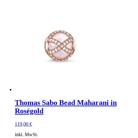
Produkt
weist
mehrere
Varianten
auf.
Die
Optionen
können
auf
der
Produktseite
gewählt
werden
Thomas Sabo Bead Maharani in
Roségold
119,00
€
inkl. MwSt.