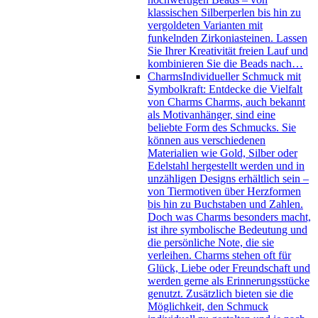
klassischen Silberperlen bis hin zu
vergoldeten Varianten mit
funkelnden Zirkoniasteinen. Lassen
Sie Ihrer Kreativität freien Lauf und
kombinieren Sie die Beads nach…
Charms
Individueller Schmuck mit
Symbolkraft: Entdecke die Vielfalt
von Charms Charms, auch bekannt
als Motivanhänger, sind eine
beliebte Form des Schmucks. Sie
können aus verschiedenen
Materialien wie Gold, Silber oder
Edelstahl hergestellt werden und in
unzähligen Designs erhältlich sein –
von Tiermotiven über Herzformen
bis hin zu Buchstaben und Zahlen.
Doch was Charms besonders macht,
ist ihre symbolische Bedeutung und
die persönliche Note, die sie
verleihen. Charms stehen oft für
Glück, Liebe oder Freundschaft und
werden gerne als Erinnerungsstücke
genutzt. Zusätzlich bieten sie die
Möglichkeit, den Schmuck