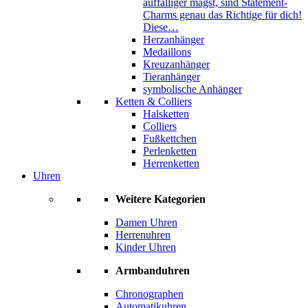
auffälliger magst, sind Statement-
Charms genau das Richtige für dich!
Diese…
Herzanhänger
Medaillons
Kreuzanhänger
Tieranhänger
symbolische Anhänger
Ketten & Colliers
Halsketten
Colliers
Fußkettchen
Perlenketten
Herrenketten
Uhren
Weitere Kategorien
Damen Uhren
Herrenuhren
Kinder Uhren
Armbanduhren
Chronographen
Automatikuhren