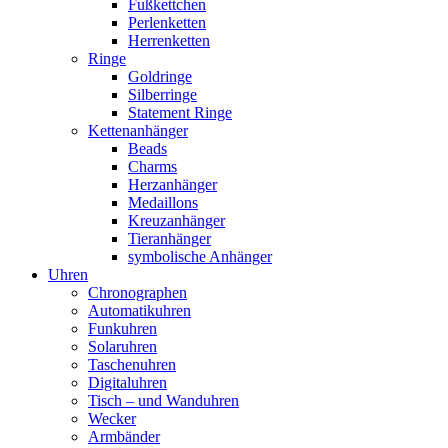
Fußkettchen
Perlenketten
Herrenketten
Ringe
Goldringe
Silberringe
Statement Ringe
Kettenanhänger
Beads
Charms
Herzanhänger
Medaillons
Kreuzanhänger
Tieranhänger
symbolische Anhänger
Uhren
Chronographen
Automatikuhren
Funkuhren
Solaruhren
Taschenuhren
Digitaluhren
Tisch – und Wanduhren
Wecker
Armbänder