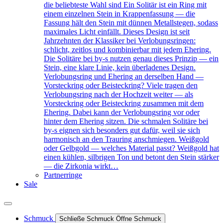
die beliebteste Wahl sind Ein Solitär ist ein Ring mit
einem einzelnen Stein in Krappenfassung — die
Fassung hält den Stein mit dünnen Metallstegen, sodass
maximales Licht einfällt. Dieses Design ist seit
Jahrzehnten der Klassiker bei Verlobungsringen:
schlicht, zeitlos und kombinierbar mit jedem Ehering.
Die Solitäre bei by-s nutzen genau dieses Prinzip — ein
Stein, eine klare Linie, kein überladenes Design.
Verlobungsring und Ehering an derselben Hand —
Vorsteckring oder Beisteckring? Viele tragen den
Verlobungsring nach der Hochzeit weiter — als
Vorsteckring oder Beisteckring zusammen mit dem
Ehering. Dabei kann der Verlobungsring vor oder
hinter dem Ehering sitzen. Die schmalen Solitäre bei
by-s eignen sich besonders gut dafür, weil sie sich
harmonisch an den Trauring anschmiegen. Weißgold
oder Gelbgold — welches Material passt? Weißgold hat
einen kühlen, silbrigen Ton und betont den Stein stärker
— die Zirkonia wirkt…
Partnerringe
Sale
Schmuck
Schließe Schmuck
Öffne Schmuck