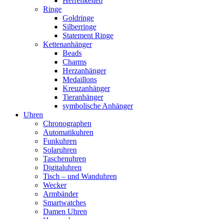
Herrenketten
Ringe
Goldringe
Silberringe
Statement Ringe
Kettenanhänger
Beads
Charms
Herzanhänger
Medaillons
Kreuzanhänger
Tieranhänger
symbolische Anhänger
Uhren
Chronographen
Automatikuhren
Funkuhren
Solaruhren
Taschenuhren
Digitaluhren
Tisch – und Wanduhren
Wecker
Armbänder
Smartwatches
Damen Uhren