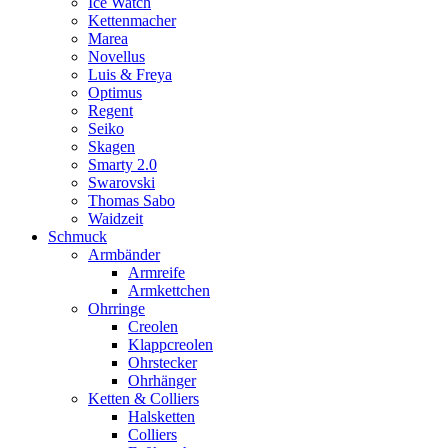
Ice Watch
Kettenmacher
Marea
Novellus
Luis & Freya
Optimus
Regent
Seiko
Skagen
Smarty 2.0
Swarovski
Thomas Sabo
Waidzeit
Schmuck
Armbänder
Armreife
Armkettchen
Ohrringe
Creolen
Klappcreolen
Ohrstecker
Ohrhänger
Ketten & Colliers
Halsketten
Colliers