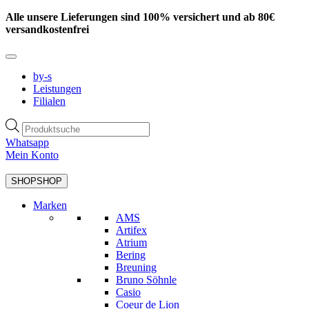
Zum
Alle unsere Lieferungen sind 100% versichert und ab 80€
Inhalt
versandkostenfrei
springen
by-s
Leistungen
Filialen
Products
search
Whatsapp
Mein Konto
SHOP
SHOP
Marken
AMS
Artifex
Atrium
Bering
Breuning
Bruno Söhnle
Casio
Coeur de Lion