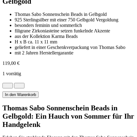
Gelbgold
Thomas Sabo Sonnenschein Beads in Gelbgold
925 Sterlingsilber mit einer 750 Gelbgold Vergoldung
besonders feminin und sommerlich
filigrane Zirkoniasteine setzen funkelnde Akzente
aus der Kollektion Karma Beads
H x B ca. 11 x 11 mm
geliefert in einer Geschenkverpackung von Thomas Sabo
mit 2 Jahren Herstellergarantie
119,00
€
1 vorrätig
Sonnenschein
Beads
von
In den Warenkorb
Thomas
Sabo
Thomas Sabo Sonnenschein Beads in
in
Gelbgold: Ein Hauch von Sommer für Ihr
Gelbgold
Menge
Handgelenk