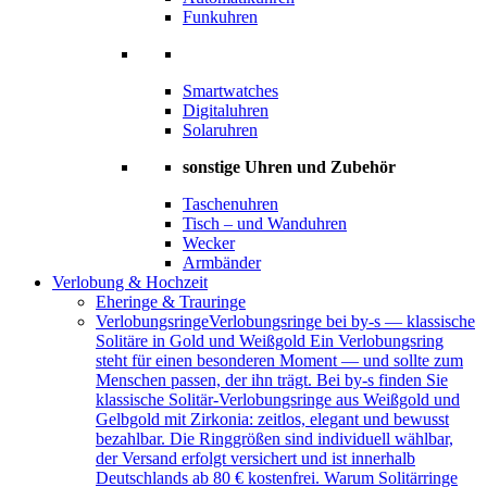
Funkuhren
Smartwatches
Digitaluhren
Solaruhren
sonstige Uhren und Zubehör
Taschenuhren
Tisch – und Wanduhren
Wecker
Armbänder
Verlobung & Hochzeit
Eheringe & Trauringe
Verlobungsringe
Verlobungsringe bei by-s — klassische
Solitäre in Gold und Weißgold Ein Verlobungsring
steht für einen besonderen Moment — und sollte zum
Menschen passen, der ihn trägt. Bei by-s finden Sie
klassische Solitär-Verlobungsringe aus Weißgold und
Gelbgold mit Zirkonia: zeitlos, elegant und bewusst
bezahlbar. Die Ringgrößen sind individuell wählbar,
der Versand erfolgt versichert und ist innerhalb
Deutschlands ab 80 € kostenfrei. Warum Solitärringe