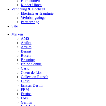
Herrenuhren
Kinder Uhren
Verlobung & Hochzeit
Eheringe & Trauringe
Verlobungsringe
Partnerringe
Sale
Marken
AMS
Artifex
Atrium
Bering
Boccia
Breuning
Bruno Söhnle
Casio
Coeur de Lion
Collection Ruesch
Diesel
Ernstes Design
FBM
Festina
Fossil
Garmin