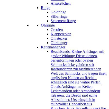
Armkettchen
Ringe
Goldringe
Silberringe
Statement Ringe
Ohrringe
Creolen
Klappcreolen
Ohrstecker
Ohrhänger
Kettenanhänger
Beads
Beads: Kleine Anhänger mit
großer Wirkung Diese kleinen,
perlenförmigen oder ovalen
Schmuckstücke gehören seit
Jahrhunderten zur faszinierenden
Welt des Schmucks und tragen ihren
englischen Namen zu Recht –
schließlich sind sie wahre Perlen.
Ob als Anhänger an Ketten,
Lederbändern oder Armbändern
getragen, die Beads sind echte
Alleskönner. Ursprünglich in
mühevoller Handarbeit aus
Knochen, Holz, Porzellan oder Glas