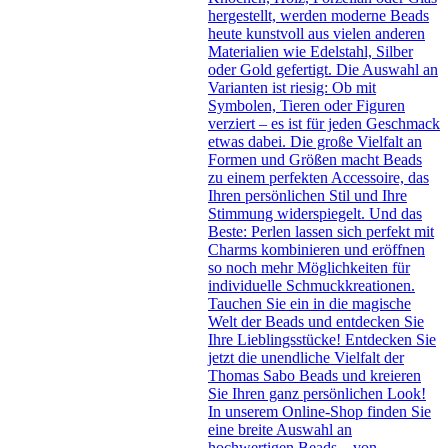
hergestellt, werden moderne Beads
heute kunstvoll aus vielen anderen
Materialien wie Edelstahl, Silber
oder Gold gefertigt. Die Auswahl an
Varianten ist riesig: Ob mit
Symbolen, Tieren oder Figuren
verziert – es ist für jeden Geschmack
etwas dabei. Die große Vielfalt an
Formen und Größen macht Beads
zu einem perfekten Accessoire, das
Ihren persönlichen Stil und Ihre
Stimmung widerspiegelt. Und das
Beste: Perlen lassen sich perfekt mit
Charms kombinieren und eröffnen
so noch mehr Möglichkeiten für
individuelle Schmuckkreationen.
Tauchen Sie ein in die magische
Welt der Beads und entdecken Sie
Ihre Lieblingsstücke! Entdecken Sie
jetzt die unendliche Vielfalt der
Thomas Sabo Beads und kreieren
Sie Ihren ganz persönlichen Look!
In unserem Online-Shop finden Sie
eine breite Auswahl an
hochwertigen Beads – von