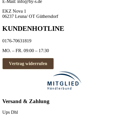
E-Mail: info@by-s.de
Optionen
können
EKZ Nova 1
auf
06237 Leuna/ OT Güthersdorf
der
Produktseite
KUNDENHOTLINE
gewählt
werden
0176-70631819
MO. – FR. 09:00 – 17:30
Vertrag widerrufen
Versand & Zahlung
Ups
Dhl