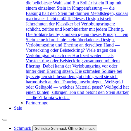
die beliebteste Wahl sind Ein Solitär ist ein Ring mit
einem einzelnen Stein in Krappenfassung — die
Fassung hält den Stein mit dünnen Metallstegen, sodass
maximales Licht einfällt. Dieses Design ist seit
Jahrzehnten der Klassiker bei Verlobungsringen:
schlicht, zeitlos und kombinierbar mit jedem Ehering.
Die Solitäre bei by-s nutzen genau dieses Prinzip — ein
Stein, eine klare Linie, kein überladenes Design.
Verlobungsring und Ehering an derselben Hand —
Vorsteckring oder Beisteckring? Viele tragen den
Verlobungsring nach der Hochzeit weiter — als
Vorsteckring oder Beisteckring zusammen mit dem
Ehering. Dabei kann der Verlobungsring vor oder
hinter dem Ehering sitzen. Die schmalen Solitäre bei
by-s eignen sich besonders gut dafür, weil sie sich
harmonisch an den Trauring anschmiegen. Weißgold
oder Gelbgold — welches Material passt? Weißgold hat
einen kühlen, silbrigen Ton und betont den Stein stärker
— die Zirkonia wirkt…
Partnerringe
Sale
Schmuck
Schließe Schmuck
Öffne Schmuck