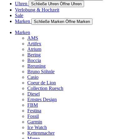
Uhren
Schließe Uhren
Öffne Uhren
Verlobung & Hochzeit
Sale
Marken
Schließe Marken
Öffne Marken
Marken
AMS
Artifex
Atrium
Bering
Boccia
Breuning
Bruno Söhnle
Casio
Coeur de Lion
Collection Ruesch
Diesel
Ernstes Design
FBM
Festina
Fossil
Garmin
Ice Watch
Kettenmacher
Marea