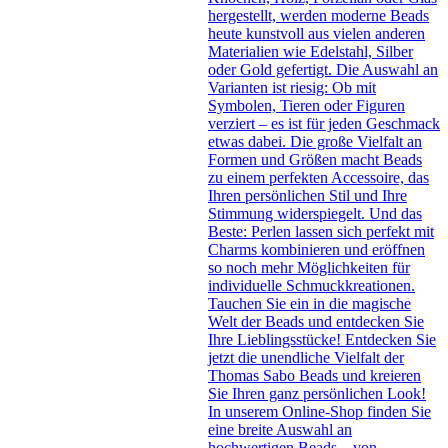
hergestellt, werden moderne Beads
heute kunstvoll aus vielen anderen
Materialien wie Edelstahl, Silber
oder Gold gefertigt. Die Auswahl an
Varianten ist riesig: Ob mit
Symbolen, Tieren oder Figuren
verziert – es ist für jeden Geschmack
etwas dabei. Die große Vielfalt an
Formen und Größen macht Beads
zu einem perfekten Accessoire, das
Ihren persönlichen Stil und Ihre
Stimmung widerspiegelt. Und das
Beste: Perlen lassen sich perfekt mit
Charms kombinieren und eröffnen
so noch mehr Möglichkeiten für
individuelle Schmuckkreationen.
Tauchen Sie ein in die magische
Welt der Beads und entdecken Sie
Ihre Lieblingsstücke! Entdecken Sie
jetzt die unendliche Vielfalt der
Thomas Sabo Beads und kreieren
Sie Ihren ganz persönlichen Look!
In unserem Online-Shop finden Sie
eine breite Auswahl an
hochwertigen Beads – von