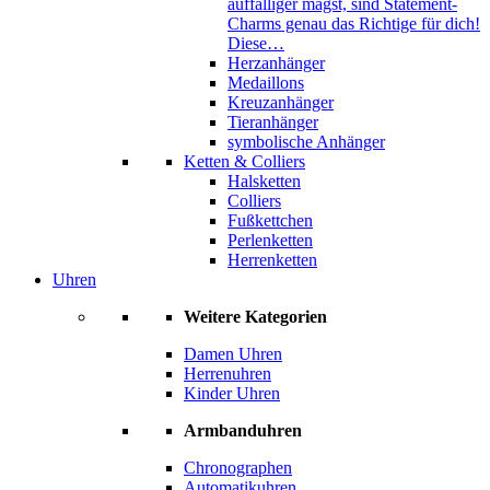
auffälliger magst, sind Statement-
Charms genau das Richtige für dich!
Diese…
Herzanhänger
Medaillons
Kreuzanhänger
Tieranhänger
symbolische Anhänger
Ketten & Colliers
Halsketten
Colliers
Fußkettchen
Perlenketten
Herrenketten
Uhren
Weitere Kategorien
Damen Uhren
Herrenuhren
Kinder Uhren
Armbanduhren
Chronographen
Automatikuhren