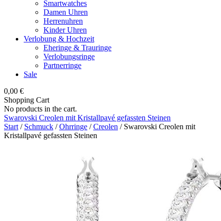
Smartwatches
Damen Uhren
Herrenuhren
Kinder Uhren
Verlobung & Hochzeit
Eheringe & Trauringe
Verlobungsringe
Partnerringe
Sale
0,00
€
Shopping Cart
No products in the cart.
Swarovski Creolen mit Kristallpavé gefassten Steinen
Start
/
Schmuck
/
Ohrringe
/
Creolen
/ Swarovski Creolen mit
Kristallpavé gefassten Steinen