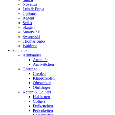
Novellus
Luis & Freya
Optimus
Regent
Seiko
Skagen
Smarty 2.0
Swarovski
Thomas Sabo
Waidzeit
Schmuck
Armbänder
Armreife
Armkettchen
Ohrringe
Creolen
Klappcreolen
Ohrstecker
Ohrhänger
Ketten & Colliers
Halsketten
Colliers
Fußkettchen
Perlenketten