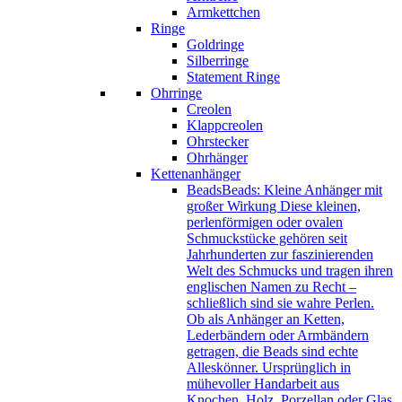
Armkettchen
Ringe
Goldringe
Silberringe
Statement Ringe
Ohrringe
Creolen
Klappcreolen
Ohrstecker
Ohrhänger
Kettenanhänger
Beads
Beads: Kleine Anhänger mit
großer Wirkung Diese kleinen,
perlenförmigen oder ovalen
Schmuckstücke gehören seit
Jahrhunderten zur faszinierenden
Welt des Schmucks und tragen ihren
englischen Namen zu Recht –
schließlich sind sie wahre Perlen.
Ob als Anhänger an Ketten,
Lederbändern oder Armbändern
getragen, die Beads sind echte
Alleskönner. Ursprünglich in
mühevoller Handarbeit aus
Knochen, Holz, Porzellan oder Glas