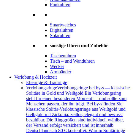
Funkuhren
Smartwatches
Digitaluhren
Solaruhren
sonstige Uhren und Zubehör
Taschenuhren
Tisch – und Wanduhren
Wecker
Armbänder
Verlobung & Hochzeit
Eheringe & Trauringe
Verlobungsringe
Verlobungsringe bei by-s — klassische
Solitäre in Gold und Weißgold Ein Verlobungsring
steht für einen besonderen Moment — und sollte zum
Menschen passen, der ihn trägt. Bei by-s finden Sie
klassische Solitär-Verlobungsringe aus Weißgold und
Gelbgold mit Zirkonia: zeitlos, elegant und bewusst
bezahlbar. Die Ringgrößen sind individuell wählbar,
der Versand erfolgt versichert und ist innerhalb
Deutschlands ab 80 € kostenfrei. Warum Solitärringe