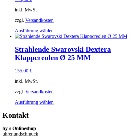
inkl. MwSt.
zzgl.
Versandkosten
Dieses
Ausführung wählen
Produkt
weist
mehrere
Strahlende Swarovski Dextera
Varianten
Klappcreolen Ø 25 MM
auf.
Die
Optionen
155,00
€
können
auf
inkl. MwSt.
der
Produktseite
zzgl.
Versandkosten
gewählt
Dieses
Ausführung wählen
werden
Produkt
weist
Kontakt
mehrere
Varianten
by-s Onlineshop
auf.
uhrenundschmuck
Die