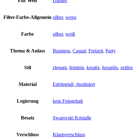
Für Wen
Damen
Filter-Farbe-Allgemein
silber
,
weiss
Farbe
silber
,
weiß
Thema & Anlass
Business
,
Casual
,
Freizeit
,
Party
Stil
elegant
,
feminin
,
kreativ
,
luxuriös
,
zeitlos
Material
Edelmetall, rhodiniert
Legierung
kein Feingehalt
Besatz
Swarovski Kristalle
Verschluss
Klappverschluss