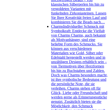
klassischen Silberperlen bis hin zu
vergoldeten Varianten mit
funkelnden Zirkoniasteinen. Lassen
Sie Ihrer Kreativität freien Lauf und
kombinieren Sie die Beads nach…
Charms
Individueller Schmuck mit
Symbolkraft: Entdecke die Vielfalt
von Charms Charms, auch bekannt
als Motivanhänger, sind eine
beliebte Form des Schmucks. Sie
können aus verschiedenen
Materialien wie Gold, Silber oder
Edelstahl hergestellt werden und in
unzähligen Designs erhältlich sein –
von Tiermotiven über Herzformen
bis hin zu Buchstaben und Zahlen.
Doch was Charms besonders macht,
ist ihre symbolische Bedeutung und
die persönliche Note, die sie
verleihen. Charms stehen oft für
Glück, Liebe oder Freundschaft und
werden gerne als Erinnerungsstücke
genutzt. Zusätzlich bieten sie die
Möglichkeit, den Schmuck