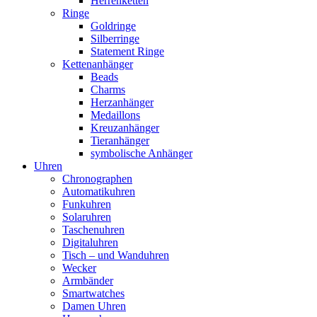
Herrenketten
Ringe
Goldringe
Silberringe
Statement Ringe
Kettenanhänger
Beads
Charms
Herzanhänger
Medaillons
Kreuzanhänger
Tieranhänger
symbolische Anhänger
Uhren
Chronographen
Automatikuhren
Funkuhren
Solaruhren
Taschenuhren
Digitaluhren
Tisch – und Wanduhren
Wecker
Armbänder
Smartwatches
Damen Uhren