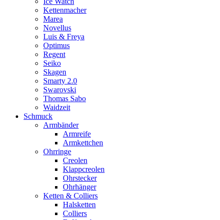
Ice Watch
Kettenmacher
Marea
Novellus
Luis & Freya
Optimus
Regent
Seiko
Skagen
Smarty 2.0
Swarovski
Thomas Sabo
Waidzeit
Schmuck
Armbänder
Armreife
Armkettchen
Ohrringe
Creolen
Klappcreolen
Ohrstecker
Ohrhänger
Ketten & Colliers
Halsketten
Colliers