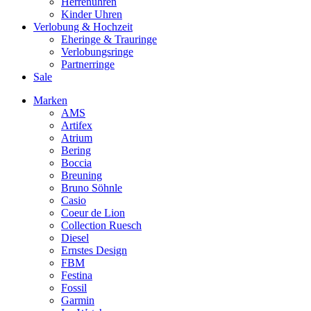
Herrenuhren
Kinder Uhren
Verlobung & Hochzeit
Eheringe & Trauringe
Verlobungsringe
Partnerringe
Sale
Marken
AMS
Artifex
Atrium
Bering
Boccia
Breuning
Bruno Söhnle
Casio
Coeur de Lion
Collection Ruesch
Diesel
Ernstes Design
FBM
Festina
Fossil
Garmin