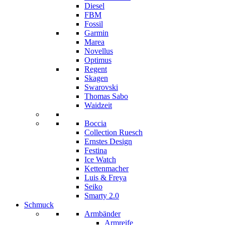
Diesel
FBM
Fossil
Garmin
Marea
Novellus
Optimus
Regent
Skagen
Swarovski
Thomas Sabo
Waidzeit
Boccia
Collection Ruesch
Ernstes Design
Festina
Ice Watch
Kettenmacher
Luis & Freya
Seiko
Smarty 2.0
Schmuck
Armbänder
Armreife