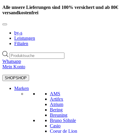
Zum
Alle unsere Lieferungen sind 100% versichert und ab 80€
Inhalt
versandkostenfrei
springen
by-s
Leistungen
Filialen
Products
search
Whatsapp
Mein Konto
SHOP
SHOP
Marken
AMS
Artifex
Atrium
Bering
Breuning
Bruno Söhnle
Casio
Coeur de Lion