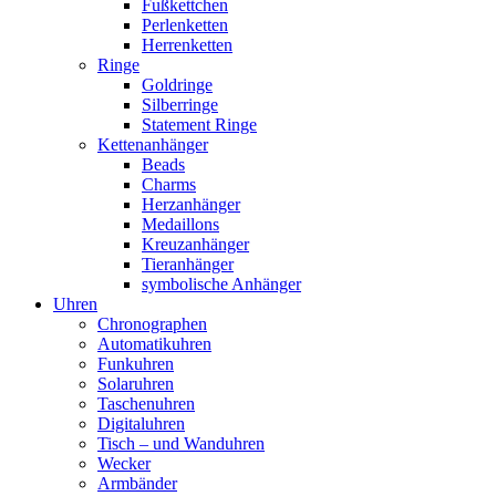
Fußkettchen
Perlenketten
Herrenketten
Ringe
Goldringe
Silberringe
Statement Ringe
Kettenanhänger
Beads
Charms
Herzanhänger
Medaillons
Kreuzanhänger
Tieranhänger
symbolische Anhänger
Uhren
Chronographen
Automatikuhren
Funkuhren
Solaruhren
Taschenuhren
Digitaluhren
Tisch – und Wanduhren
Wecker
Armbänder