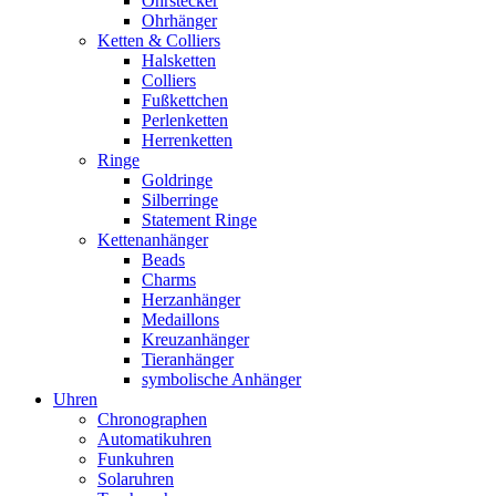
Ohrstecker
Ohrhänger
Ketten & Colliers
Halsketten
Colliers
Fußkettchen
Perlenketten
Herrenketten
Ringe
Goldringe
Silberringe
Statement Ringe
Kettenanhänger
Beads
Charms
Herzanhänger
Medaillons
Kreuzanhänger
Tieranhänger
symbolische Anhänger
Uhren
Chronographen
Automatikuhren
Funkuhren
Solaruhren