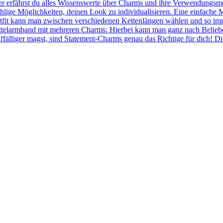
r erfährst du alles Wissenswerte über Charms und ihre Verwendungsmö
hlige Möglichkeiten, deinen Look zu individualisieren. Eine einfache 
fit kann man zwischen verschiedenen Kettenlängen wählen und so immer
ettelarmband mit mehreren Charms: Hierbei kann man ganz nach Belie
ffälliger magst, sind Statement-Charms genau das Richtige für dich! 