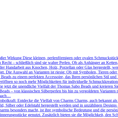
ßer Wirkung Diese kleinen, perlenförmigen oder ovalen Schmuckstücke
 Recht – schließlich sind sie wahre Perlen. Ob als Anhänger an Kette
ler Handarbeit aus Knochen, Holz, Porzellan oder Glas hergestellt, we
tigt. Die Auswahl an Varianten ist riesig: Ob mit Symbolen, Tieren oder
Beads zu einem perfekten Accessoire, das Ihren persönlichen Stil und 
röffnen so noch mehr Möglichkeiten für individuelle Schmuckkreation
Sie jetzt die unendliche Vielfalt der Thomas Sabo Beads und kreieren 
eads – von klassischen Silberperlen bis hin zu vergoldeten Varianten mi
 nach…
mbolkraft: Entdecke die Vielfalt von Charms Charms, auch bekannt als
d, Silber oder Edelstahl hergestellt werden und in unzähligen Designs 
ms besonders macht, ist ihre symbolische Bedeutung und die persönlic
nnerungsstücke genutzt. Zusätzlich bieten sie die Möglichkeit, den Sc