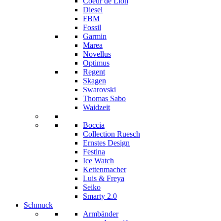
Coeur de Lion
Diesel
FBM
Fossil
Garmin
Marea
Novellus
Optimus
Regent
Skagen
Swarovski
Thomas Sabo
Waidzeit
Boccia
Collection Ruesch
Ernstes Design
Festina
Ice Watch
Kettenmacher
Luis & Freya
Seiko
Smarty 2.0
Schmuck
Armbänder