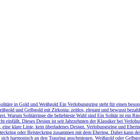
Solitäre in Gold und Weißgold Ein Verlobungsring steht für einen bes
eißgold und Gelbgold mit Zirkonia: zeitlos, elegant und bewusst bezahl
frei. Warum Solitärringe die beliebteste Wahl sind Ein Solitär ist ein 
t einfällt. Dieses Design ist seit Jahrzehnten der Klassiker bei Verlob
in, eine klare Linie, kein überladenes Design. Verlobungsring und Eher
teckring oder Beisteckring zusammen mit dem Ehering. Dabei kann der
 sie sich harmonisch an den Trauring anschmiegen. Weißgold oder Gelbgo