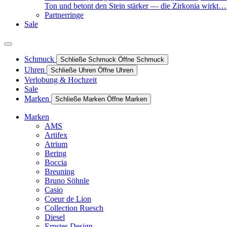
Ton und betont den Stein stärker — die Zirkonia wirkt…
Partnerringe
Sale
Schmuck
Schließe Schmuck
Öffne Schmuck
Uhren
Schließe Uhren
Öffne Uhren
Verlobung & Hochzeit
Sale
Marken
Schließe Marken
Öffne Marken
Marken
AMS
Artifex
Atrium
Bering
Boccia
Breuning
Bruno Söhnle
Casio
Coeur de Lion
Collection Ruesch
Diesel
Ernstes Design