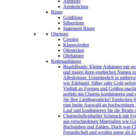
Armreife
Armkettchen
Ringe
Goldringe
Silberringe
Statement Ringe
Ohrringe
Creolen
Klappcreolen
Ohrstecker
Ohrhänger
Kettenanhänger
Beads
Beads: Kleine Anhänger mit gro
und tragen ihren englischen Namen zu
Alleskönner. Ursprünglich in mühevol
wie Edelstahl, Silber oder Gold gefer
Vielfalt an Formen und Größen macht 
perfekt mit Charms kombinieren und e
Sie Ihre Lieblingsstücke! Entdecken 
eine breite Auswahl an hochwertigen B
Lauf und kombinieren Sie die Beads
Charms
Individueller Schmuck mit Sy
aus verschiedenen Materialien wie Gol
Buchstaben und Zahlen. Doch was Char
Freundschaft und werden gerne als Eri