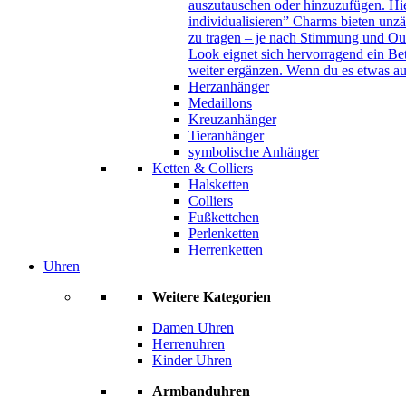
auszutauschen oder hinzuzufügen. Hie
individualisieren” Charms bieten unzä
zu tragen – je nach Stimmung und Out
Look eignet sich hervorragend ein B
weiter ergänzen. Wenn du es etwas au
Herzanhänger
Medaillons
Kreuzanhänger
Tieranhänger
symbolische Anhänger
Ketten & Colliers
Halsketten
Colliers
Fußkettchen
Perlenketten
Herrenketten
Uhren
Weitere Kategorien
Damen Uhren
Herrenuhren
Kinder Uhren
Armbanduhren