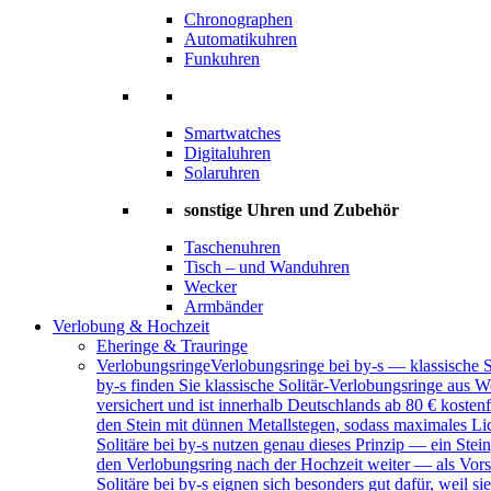
Chronographen
Automatikuhren
Funkuhren
Smartwatches
Digitaluhren
Solaruhren
sonstige Uhren und Zubehör
Taschenuhren
Tisch – und Wanduhren
Wecker
Armbänder
Verlobung & Hochzeit
Eheringe & Trauringe
Verlobungsringe
Verlobungsringe bei by-s — klassische 
by-s finden Sie klassische Solitär-Verlobungsringe aus W
versichert und ist innerhalb Deutschlands ab 80 € kosten
den Stein mit dünnen Metallstegen, sodass maximales Lich
Solitäre bei by-s nutzen genau dieses Prinzip — ein Ste
den Verlobungsring nach der Hochzeit weiter — als Vors
Solitäre bei by-s eignen sich besonders gut dafür, weil