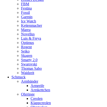
FBM
Festina
Fossil
Garmin
Ice Watch
Kettenmacher
Marea
Novellus
Luis & Freya
Optimus
Regent
Seiko
Skagen
Smarty 2.0
Swarovski
Thomas Sabo
Waidzeit
Schmuck
Armbänder
Armreife
Armkettchen
Ohrringe
Creolen
Klappcreolen