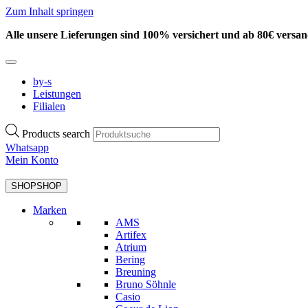
Zum Inhalt springen
Alle unsere Lieferungen sind 100% versichert und ab 80€ versan
by-s
Leistungen
Filialen
Products search
Whatsapp
Mein Konto
SHOP
SHOP
Marken
AMS
Artifex
Atrium
Bering
Breuning
Bruno Söhnle
Casio