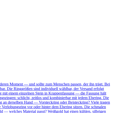
onderen Moment — und sollte zum Menschen passen, der ihn trägt. Bei
bar. Die Ringgrößen sind individuell wählbar, der Versand erfolgt
Ring mit einem einzelnen Stein in Krappenfassung — die Fassung hält
ungsringen: schlicht, zeitlos und kombinierbar mit jedem Ehering. Die
ing an derselben Hand — Vorsteckring oder Beisteckring? Viele tragen
 Verlobungsring vor oder hinter dem Ehering sitzen. Die schmalen
ld — welches Material passt? Weißgold hat einen kühlen, silbrigen