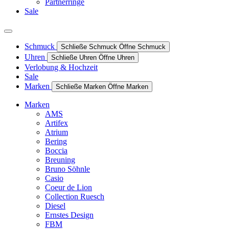
Partnerringe
Sale
Schmuck
Schließe Schmuck
Öffne Schmuck
Uhren
Schließe Uhren
Öffne Uhren
Verlobung & Hochzeit
Sale
Marken
Schließe Marken
Öffne Marken
Marken
AMS
Artifex
Atrium
Bering
Boccia
Breuning
Bruno Söhnle
Casio
Coeur de Lion
Collection Ruesch
Diesel
Ernstes Design
FBM