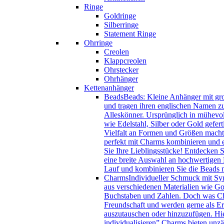
Ringe
Goldringe
Silberringe
Statement Ringe
Ohrringe
Creolen
Klappcreolen
Ohrstecker
Ohrhänger
Kettenanhänger
Beads
Beads: Kleine Anhänger mit gro
und tragen ihren englischen Namen zu
Alleskönner. Ursprünglich in mühevol
wie Edelstahl, Silber oder Gold gefer
Vielfalt an Formen und Größen macht 
perfekt mit Charms kombinieren und e
Sie Ihre Lieblingsstücke! Entdecken 
eine breite Auswahl an hochwertigen B
Lauf und kombinieren Sie die Beads
Charms
Individueller Schmuck mit Sy
aus verschiedenen Materialien wie Gol
Buchstaben und Zahlen. Doch was Char
Freundschaft und werden gerne als Eri
auszutauschen oder hinzuzufügen. Hie
individualisieren” Charms bieten unzä