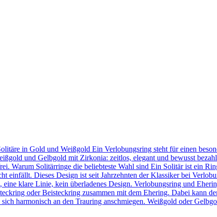
Solitäre in Gold und Weißgold Ein Verlobungsring steht für einen bes
eißgold und Gelbgold mit Zirkonia: zeitlos, elegant und bewusst bezahl
frei. Warum Solitärringe die beliebteste Wahl sind Ein Solitär ist ein 
t einfällt. Dieses Design ist seit Jahrzehnten der Klassiker bei Verlob
in, eine klare Linie, kein überladenes Design. Verlobungsring und Eher
teckring oder Beisteckring zusammen mit dem Ehering. Dabei kann der
 sie sich harmonisch an den Trauring anschmiegen. Weißgold oder Gelbgo