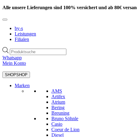
Zum
Alle unsere Lieferungen sind 100% versichert und ab 80€ versan
Inhalt
springen
by-s
Leistungen
Filialen
Products
search
Whatsapp
Mein Konto
SHOP
SHOP
Marken
AMS
Artifex
Atrium
Bering
Breuning
Bruno Söhnle
Casio
Coeur de Lion
Diesel