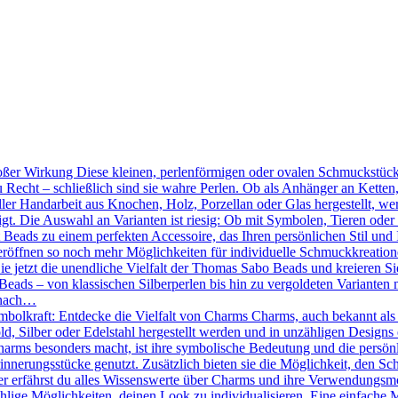
ßer Wirkung Diese kleinen, perlenförmigen oder ovalen Schmuckstücke
 Recht – schließlich sind sie wahre Perlen. Ob als Anhänger an Kette
ler Handarbeit aus Knochen, Holz, Porzellan oder Glas hergestellt, we
tigt. Die Auswahl an Varianten ist riesig: Ob mit Symbolen, Tieren oder
Beads zu einem perfekten Accessoire, das Ihren persönlichen Stil und 
röffnen so noch mehr Möglichkeiten für individuelle Schmuckkreation
Sie jetzt die unendliche Vielfalt der Thomas Sabo Beads und kreieren 
eads – von klassischen Silberperlen bis hin zu vergoldeten Varianten mi
 nach…
mbolkraft: Entdecke die Vielfalt von Charms Charms, auch bekannt als
d, Silber oder Edelstahl hergestellt werden und in unzähligen Designs 
ms besonders macht, ist ihre symbolische Bedeutung und die persönlic
nnerungsstücke genutzt. Zusätzlich bieten sie die Möglichkeit, den Sc
r erfährst du alles Wissenswerte über Charms und ihre Verwendungsmö
hlige Möglichkeiten, deinen Look zu individualisieren. Eine einfache 