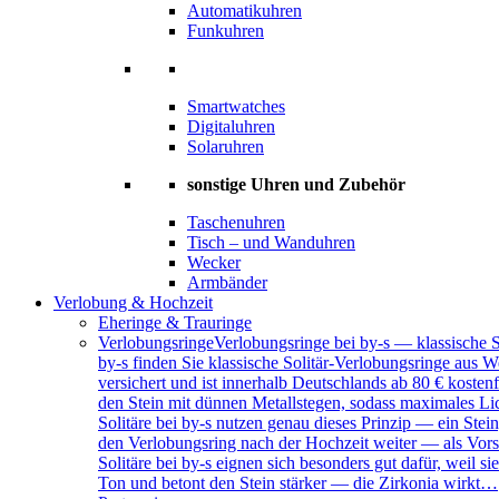
Automatikuhren
Funkuhren
Smartwatches
Digitaluhren
Solaruhren
sonstige Uhren und Zubehör
Taschenuhren
Tisch – und Wanduhren
Wecker
Armbänder
Verlobung & Hochzeit
Eheringe & Trauringe
Verlobungsringe
Verlobungsringe bei by-s — klassische 
by-s finden Sie klassische Solitär-Verlobungsringe aus W
versichert und ist innerhalb Deutschlands ab 80 € kosten
den Stein mit dünnen Metallstegen, sodass maximales Lich
Solitäre bei by-s nutzen genau dieses Prinzip — ein Ste
den Verlobungsring nach der Hochzeit weiter — als Vors
Solitäre bei by-s eignen sich besonders gut dafür, weil
Ton und betont den Stein stärker — die Zirkonia wirkt…