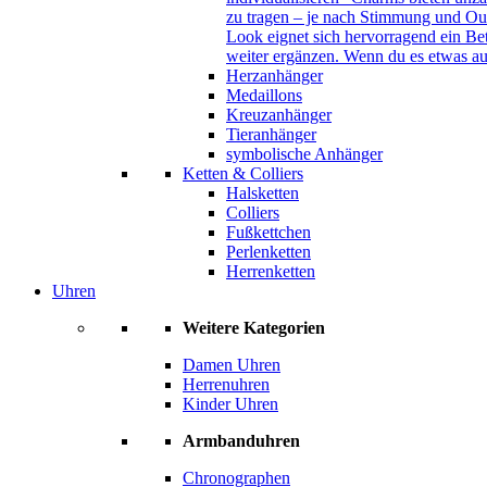
zu tragen – je nach Stimmung und Out
Look eignet sich hervorragend ein B
weiter ergänzen. Wenn du es etwas au
Herzanhänger
Medaillons
Kreuzanhänger
Tieranhänger
symbolische Anhänger
Ketten & Colliers
Halsketten
Colliers
Fußkettchen
Perlenketten
Herrenketten
Uhren
Weitere Kategorien
Damen Uhren
Herrenuhren
Kinder Uhren
Armbanduhren
Chronographen