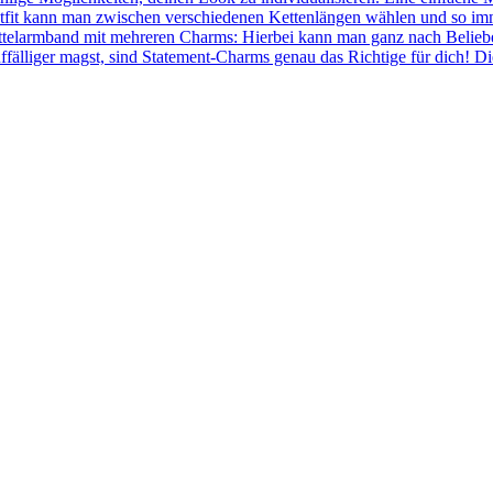
fit kann man zwischen verschiedenen Kettenlängen wählen und so immer
ettelarmband mit mehreren Charms: Hierbei kann man ganz nach Belie
ffälliger magst, sind Statement-Charms genau das Richtige für dich! 