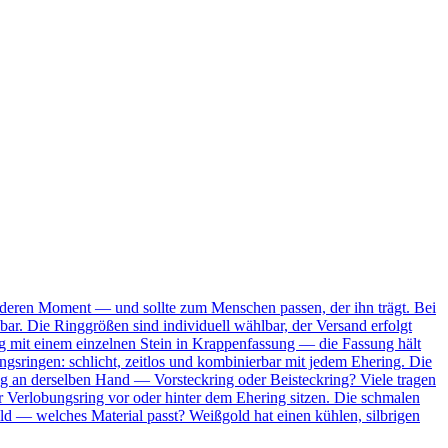
onderen Moment — und sollte zum Menschen passen, der ihn trägt. Bei
bar. Die Ringgrößen sind individuell wählbar, der Versand erfolgt
Ring mit einem einzelnen Stein in Krappenfassung — die Fassung hält
ungsringen: schlicht, zeitlos und kombinierbar mit jedem Ehering. Die
ing an derselben Hand — Vorsteckring oder Beisteckring? Viele tragen
 Verlobungsring vor oder hinter dem Ehering sitzen. Die schmalen
ld — welches Material passt? Weißgold hat einen kühlen, silbrigen