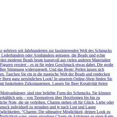
 gehören seit Jahrhunderten zur faszinierenden Welt des Schmucks
n, Lederbändern oder Armbändern getragen, die Beads sind echte
rden moderne Beads heute kunstvoll aus vielen anderen Materialien
 Figuren verziert – es ist für jeden Geschmack etwas dabei. Die große
Ihre Stimmung widerspiegelt. Und das Beste: Perlen lassen sich
en. Tauchen Sie ein in die magische Welt der Beads und entdecken
Sie Ihren ganz persönlichen Look! In unserem Online-Shop finden Sie
t funkelnden Zirkoniasteinen. Lassen Sie Ihrer Kreativität freien
 Motivanhänger, sind eine beliebte Form des Schmucks. Sie können
erhältlich sein – von Tiermotiven über Herzformen bis hin zu
he Note, die sie verleihen. Charms stehen oft für Glück, Liebe oder
hmuck individuell zu gestalten und je nach Lust und Laune
glichkeiten. “Charms: Die ultimative Möglichkeit, deinen Look zu
Möglichkeit wäre, einen einzelnen Charm als Anhänger an einer Kette