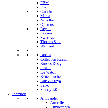
FBM
Fossil
Garmin
Marea
Novellus
Optimus
Regent
Skagen
Swarovski
Thomas Sabo
Waidzeit
Boccia
Collection Ruesch
Ernstes Design
Festina
Ice Watch
Kettenmacher
Luis & Freya
Seiko
Smarty 2.0
Schmuck
Armbänder
Armreife
Armkettchen