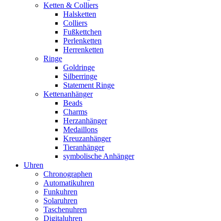
Ketten & Colliers
Halsketten
Colliers
Fußkettchen
Perlenketten
Herrenketten
Ringe
Goldringe
Silberringe
Statement Ringe
Kettenanhänger
Beads
Charms
Herzanhänger
Medaillons
Kreuzanhänger
Tieranhänger
symbolische Anhänger
Uhren
Chronographen
Automatikuhren
Funkuhren
Solaruhren
Taschenuhren
Digitaluhren