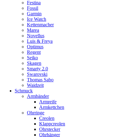
Festina
Fossil
Garmin
Ice Watch
Kettenmacher
Marea
Novellus
Luis & Freya
Optimus
Regent
Seiko
Skagen
Smarty 2.0
Swarovski
Thomas Sabo
Waidzeit
Schmuck
Armbänder
Armreife
Armkettchen
Ohrringe
Creolen
Klappcreolen
Ohrstecker
Ohrhänger