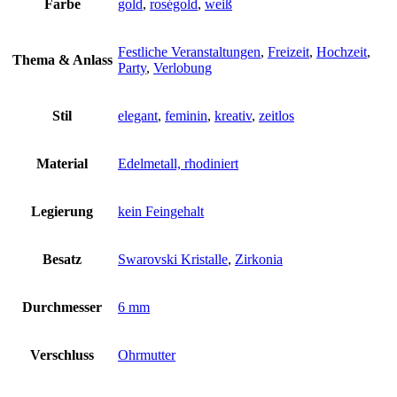
Farbe
gold
,
roségold
,
weiß
Festliche Veranstaltungen
,
Freizeit
,
Hochzeit
,
Thema & Anlass
Party
,
Verlobung
Stil
elegant
,
feminin
,
kreativ
,
zeitlos
Material
Edelmetall, rhodiniert
Legierung
kein Feingehalt
Besatz
Swarovski Kristalle
,
Zirkonia
Durchmesser
6 mm
Verschluss
Ohrmutter