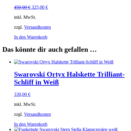
Ursprünglicher
Aktueller
450,00
€
325,00
€
Preis
Preis
inkl. MwSt.
war:
ist:
450,00 €
325,00 €.
zzgl.
Versandkosten
In den Warenkorb
Das könnte dir auch gefallen …
Swarovski Ortyx Halskette Trilliant-
Schliff in Weiß
330,00
€
inkl. MwSt.
zzgl.
Versandkosten
In den Warenkorb