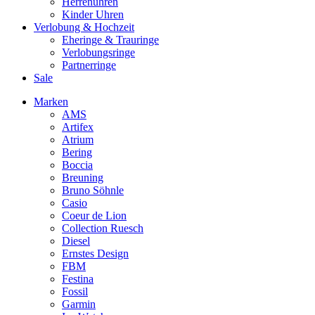
Herrenuhren
Kinder Uhren
Verlobung & Hochzeit
Eheringe & Trauringe
Verlobungsringe
Partnerringe
Sale
Marken
AMS
Artifex
Atrium
Bering
Boccia
Breuning
Bruno Söhnle
Casio
Coeur de Lion
Collection Ruesch
Diesel
Ernstes Design
FBM
Festina
Fossil
Garmin