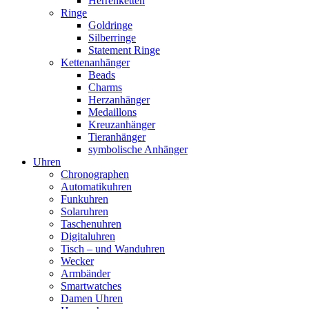
Herrenketten
Ringe
Goldringe
Silberringe
Statement Ringe
Kettenanhänger
Beads
Charms
Herzanhänger
Medaillons
Kreuzanhänger
Tieranhänger
symbolische Anhänger
Uhren
Chronographen
Automatikuhren
Funkuhren
Solaruhren
Taschenuhren
Digitaluhren
Tisch – und Wanduhren
Wecker
Armbänder
Smartwatches
Damen Uhren