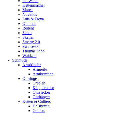
Ice Watch
Kettenmacher
Marea
Novellus
Luis & Freya
Optimus
Regent
Seiko
Skagen
Smarty 2.0
Swarovski
Thomas Sabo
Waidzeit
Schmuck
Armbänder
Armreife
Armkettchen
Ohrringe
Creolen
Klappcreolen
Ohrstecker
Ohrhänger
Ketten & Colliers
Halsketten
Colliers