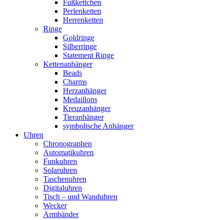
Fußkettchen
Perlenketten
Herrenketten
Ringe
Goldringe
Silberringe
Statement Ringe
Kettenanhänger
Beads
Charms
Herzanhänger
Medaillons
Kreuzanhänger
Tieranhänger
symbolische Anhänger
Uhren
Chronographen
Automatikuhren
Funkuhren
Solaruhren
Taschenuhren
Digitaluhren
Tisch – und Wanduhren
Wecker
Armbänder