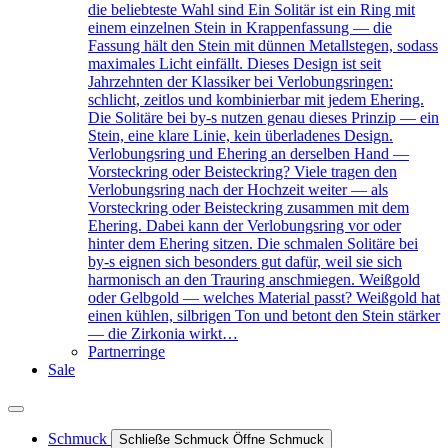
die beliebteste Wahl sind Ein Solitär ist ein Ring mit
einem einzelnen Stein in Krappenfassung — die
Fassung hält den Stein mit dünnen Metallstegen, sodass
maximales Licht einfällt. Dieses Design ist seit
Jahrzehnten der Klassiker bei Verlobungsringen:
schlicht, zeitlos und kombinierbar mit jedem Ehering.
Die Solitäre bei by-s nutzen genau dieses Prinzip — ein
Stein, eine klare Linie, kein überladenes Design.
Verlobungsring und Ehering an derselben Hand —
Vorsteckring oder Beisteckring? Viele tragen den
Verlobungsring nach der Hochzeit weiter — als
Vorsteckring oder Beisteckring zusammen mit dem
Ehering. Dabei kann der Verlobungsring vor oder
hinter dem Ehering sitzen. Die schmalen Solitäre bei
by-s eignen sich besonders gut dafür, weil sie sich
harmonisch an den Trauring anschmiegen. Weißgold
oder Gelbgold — welches Material passt? Weißgold hat
einen kühlen, silbrigen Ton und betont den Stein stärker
— die Zirkonia wirkt…
Partnerringe
Sale
Schmuck
Schließe Schmuck
Öffne Schmuck