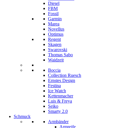
Diesel
FBM
Fossil
Garmin
Marea
Novellus
Optimus
Regent
Skagen
Swarovski
Thomas Sabo
Waidzeit
Boccia
Collection Ruesch
Ernstes Design
Festina
Ice Watch
Kettenmacher
Luis & Freya
Seiko
Smarty 2.0
Schmuck
Armbänder
Armreife