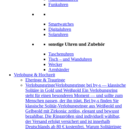
Funkuhren
Smartwatches
Digitaluhren
Solaruhren
sonstige Uhren und Zubehör
Taschenuhren
Tisch – und Wanduhren
Wecker
Armbänder
Verlobung & Hochzeit
Eheringe & Trauringe
Verlobungsringe
Verlobungsringe bei by-s — klassische
Solitäre in Gold und Weißgold Ein Verlobungsring
steht für einen besonderen Moment — und sollte zum
Menschen passen, der ihn trägt. Bei by-s finden Sie
klassische Solitär-Verlobungsringe aus Weißgold und
Gelbgold mit Zirkonia: zeitlos, elegant und bewusst
bezahlbar. Die Ringgrößen sind individuell wählbar,
der Versand erfolgt versichert und ist innerhalb
Deutschlands ab 80 € kostenfrei. Warum Solitärringe