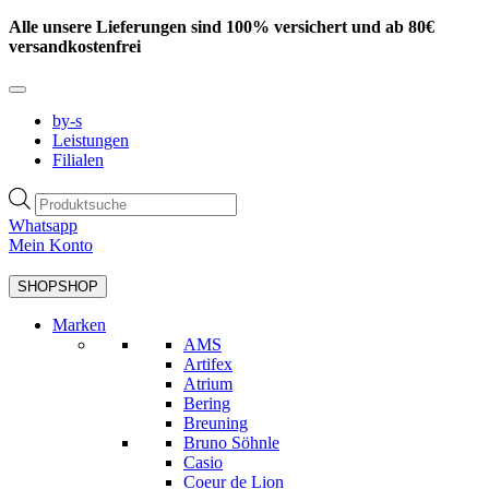
Zum
Alle unsere Lieferungen sind 100% versichert und ab 80€
Inhalt
versandkostenfrei
springen
by-s
Leistungen
Filialen
Products
search
Whatsapp
Mein Konto
SHOP
SHOP
Marken
AMS
Artifex
Atrium
Bering
Breuning
Bruno Söhnle
Casio
Coeur de Lion