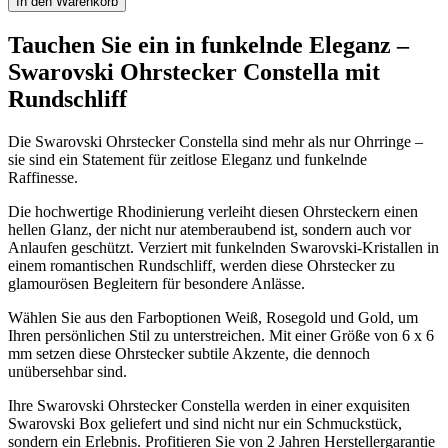
Constella
In den Warenkorb
Rundschliff
6MM
Tauchen Sie ein in funkelnde Eleganz –
Menge
Swarovski Ohrstecker Constella mit
Rundschliff
Die Swarovski Ohrstecker Constella sind mehr als nur Ohrringe –
sie sind ein Statement für zeitlose Eleganz und funkelnde
Raffinesse.
Die hochwertige Rhodinierung verleiht diesen Ohrsteckern einen
hellen Glanz, der nicht nur atemberaubend ist, sondern auch vor
Anlaufen geschützt. Verziert mit funkelnden Swarovski-Kristallen in
einem romantischen Rundschliff, werden diese Ohrstecker zu
glamourösen Begleitern für besondere Anlässe.
Wählen Sie aus den Farboptionen Weiß, Rosegold und Gold, um
Ihren persönlichen Stil zu unterstreichen. Mit einer Größe von 6 x 6
mm setzen diese Ohrstecker subtile Akzente, die dennoch
unübersehbar sind.
Ihre Swarovski Ohrstecker Constella werden in einer exquisiten
Swarovski Box geliefert und sind nicht nur ein Schmuckstück,
sondern ein Erlebnis. Profitieren Sie von 2 Jahren Herstellergarantie