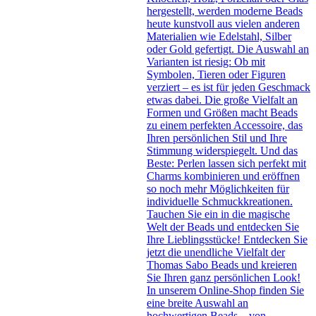
hergestellt, werden moderne Beads
heute kunstvoll aus vielen anderen
Materialien wie Edelstahl, Silber
oder Gold gefertigt. Die Auswahl an
Varianten ist riesig: Ob mit
Symbolen, Tieren oder Figuren
verziert – es ist für jeden Geschmack
etwas dabei. Die große Vielfalt an
Formen und Größen macht Beads
zu einem perfekten Accessoire, das
Ihren persönlichen Stil und Ihre
Stimmung widerspiegelt. Und das
Beste: Perlen lassen sich perfekt mit
Charms kombinieren und eröffnen
so noch mehr Möglichkeiten für
individuelle Schmuckkreationen.
Tauchen Sie ein in die magische
Welt der Beads und entdecken Sie
Ihre Lieblingsstücke! Entdecken Sie
jetzt die unendliche Vielfalt der
Thomas Sabo Beads und kreieren
Sie Ihren ganz persönlichen Look!
In unserem Online-Shop finden Sie
eine breite Auswahl an
hochwertigen Beads – von