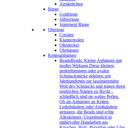
Armkettchen
Ringe
Goldringe
Silberringe
Statement Ringe
Ohrringe
Creolen
Klappcreolen
Ohrstecker
Ohrhänger
Kettenanhänger
Beads
Beads: Kleine Anhänger mit
großer Wirkung Diese kleinen,
perlenförmigen oder ovalen
Schmuckstücke gehören seit
Jahrhunderten zur faszinierenden
Welt des Schmucks und tragen ihren
englischen Namen zu Recht –
schließlich sind sie wahre Perlen.
Ob als Anhänger an Ketten,
Lederbändern oder Armbändern
getragen, die Beads sind echte
Alleskönner. Ursprünglich in
mühevoller Handarbeit aus
Knochen, Holz, Porzellan oder Glas