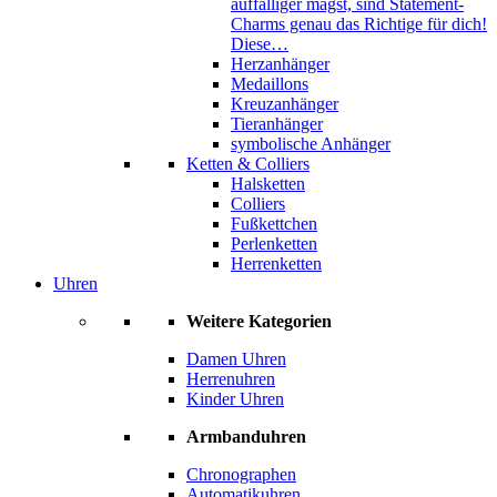
auffälliger magst, sind Statement-
Charms genau das Richtige für dich!
Diese…
Herzanhänger
Medaillons
Kreuzanhänger
Tieranhänger
symbolische Anhänger
Ketten & Colliers
Halsketten
Colliers
Fußkettchen
Perlenketten
Herrenketten
Uhren
Weitere Kategorien
Damen Uhren
Herrenuhren
Kinder Uhren
Armbanduhren
Chronographen
Automatikuhren