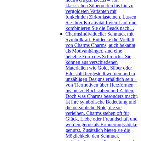
klassischen Silberperlen bis hin zu
vergoldeten Varianten mit
funkelnden Zirkoniasteinen. Lassen
Sie Ihrer Kreativität freien Lauf und
kombinieren Sie die Beads nach…
Charms
Individueller Schmuck mit
Symbolkraft: Entdecke die Vielfalt
von Charms Charms, auch bekannt
als Motivanhänger, sind eine
beliebte Form des Schmucks. Sie
können aus verschiedenen
Materialien wie Gold, Silber oder
Edelstahl hergestellt werden und in
unzähligen Designs erhältlich sein –
von Tiermotiven über Herzformen
bis hin zu Buchstaben und Zahlen.
Doch was Charms besonders macht,
ist ihre symbolische Bedeutung und
die persönliche Note, die sie
verleihen. Charms stehen oft für
Glück, Liebe oder Freundschaft und
werden gerne als Erinnerungsstücke
genutzt. Zusätzlich bieten sie die
Möglichkeit, den Schmuck