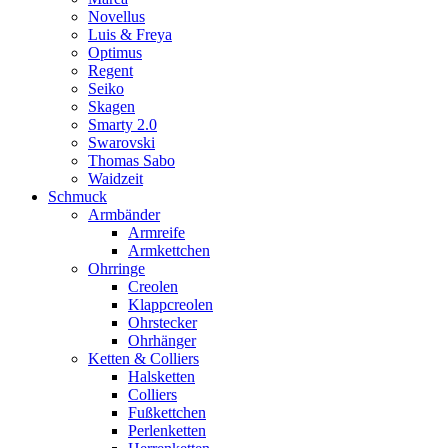
Novellus
Luis & Freya
Optimus
Regent
Seiko
Skagen
Smarty 2.0
Swarovski
Thomas Sabo
Waidzeit
Schmuck
Armbänder
Armreife
Armkettchen
Ohrringe
Creolen
Klappcreolen
Ohrstecker
Ohrhänger
Ketten & Colliers
Halsketten
Colliers
Fußkettchen
Perlenketten