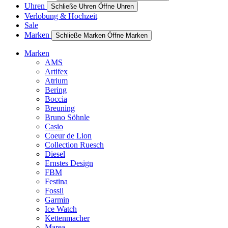
Uhren
Schließe Uhren
Öffne Uhren
Verlobung & Hochzeit
Sale
Marken
Schließe Marken
Öffne Marken
Marken
AMS
Artifex
Atrium
Bering
Boccia
Breuning
Bruno Söhnle
Casio
Coeur de Lion
Collection Ruesch
Diesel
Ernstes Design
FBM
Festina
Fossil
Garmin
Ice Watch
Kettenmacher
Marea