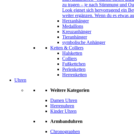
zu tragen – je nach Stimmung und Out
Look eignet sich hervorragend ein B
weiter ergänzen. Wenn du es etwas au
Herzanhänger
Medaillons
Kreuzanhänger
Tieranhänger
symbolische Anhänger
Ketten & Colliers
Halsketten
Colliers
Fußkettchen
Perlenketten
Herrenketten
Uhren
Weitere Kategorien
Damen Uhren
Herrenuhren
Kinder Uhren
Armbanduhren
Chronographen