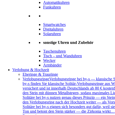
Automatikuhren
Funkuhren
Smartwatches
Digitaluhren
Solaruhren
sonstige Uhren und Zubehör
Taschenuhren
Tisch – und Wanduhren
Wecker
Armbänder
Verlobung & Hochzeit
Eheringe & Trauringe
Verlobungsringe
Verlobungsringe bei by-s — klassische 
by-s finden Sie klassische Solitär-Verlobungsringe aus W
versichert und ist innerhalb Deutschlands ab 80 € kosten
den Stein mit dünnen Metallstegen, sodass maximales Lich
Solitäre bei by-s nutzen genau dieses Prinzip — ein Ste
den Verlobungsring nach der Hochzeit weiter — als Vors
Solitäre bei by-s eignen sich besonders gut dafür, weil
Ton und betont den Stein stärker — die Zirkonia wirkt…