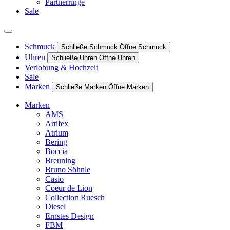
Partnerringe
Sale
Schmuck
Schließe Schmuck
Öffne Schmuck
Uhren
Schließe Uhren
Öffne Uhren
Verlobung & Hochzeit
Sale
Marken
Schließe Marken
Öffne Marken
Marken
AMS
Artifex
Atrium
Bering
Boccia
Breuning
Bruno Söhnle
Casio
Coeur de Lion
Collection Ruesch
Diesel
Ernstes Design
FBM