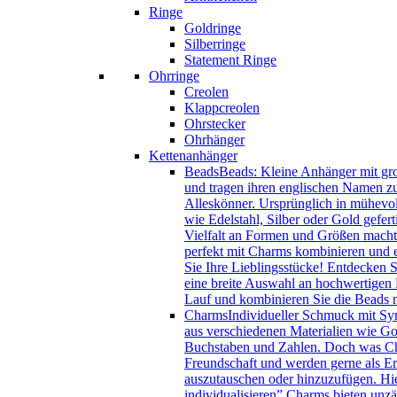
Ringe
Goldringe
Silberringe
Statement Ringe
Ohrringe
Creolen
Klappcreolen
Ohrstecker
Ohrhänger
Kettenanhänger
Beads
Beads: Kleine Anhänger mit gro
und tragen ihren englischen Namen zu
Alleskönner. Ursprünglich in mühevol
wie Edelstahl, Silber oder Gold gefer
Vielfalt an Formen und Größen macht 
perfekt mit Charms kombinieren und e
Sie Ihre Lieblingsstücke! Entdecken 
eine breite Auswahl an hochwertigen B
Lauf und kombinieren Sie die Beads
Charms
Individueller Schmuck mit Sy
aus verschiedenen Materialien wie Gol
Buchstaben und Zahlen. Doch was Char
Freundschaft und werden gerne als Eri
auszutauschen oder hinzuzufügen. Hie
individualisieren” Charms bieten unzä