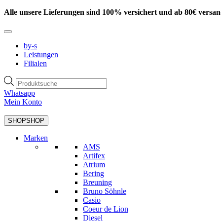
Zum
Alle unsere Lieferungen sind 100% versichert und ab 80€ versan
Inhalt
springen
by-s
Leistungen
Filialen
Products
search
Whatsapp
Mein Konto
SHOP
SHOP
Marken
AMS
Artifex
Atrium
Bering
Breuning
Bruno Söhnle
Casio
Coeur de Lion
Diesel