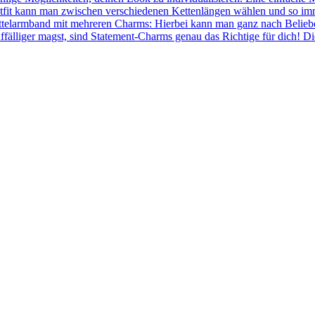
fit kann man zwischen verschiedenen Kettenlängen wählen und so immer
ettelarmband mit mehreren Charms: Hierbei kann man ganz nach Belie
ffälliger magst, sind Statement-Charms genau das Richtige für dich! 