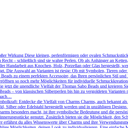
ßer Wirkung Diese kleinen, perlenförmigen oder ovalen Schmuckstücke
 Recht – schließlich sind sie wahre Perlen. Ob als Anhänger an Kette
ler Handarbeit aus Knochen, Holz, Porzellan oder Glas hergestellt, we
tigt. Die Auswahl an Varianten ist riesig: Ob mit Symbolen, Tieren oder
Beads zu einem perfekten Accessoire, das Ihren persönlichen Stil und 
röffnen so noch mehr Möglichkeiten für individuelle Schmuckkreation
Sie jetzt die unendliche Vielfalt der Thomas Sabo Beads und kreieren 
eads – von klassischen Silberperlen bis hin zu vergoldeten Varianten mi
 nach…
mbolkraft: Entdecke die Vielfalt von Charms Charms, auch bekannt als
d, Silber oder Edelstahl hergestellt werden und in unzähligen Designs 
ms besonders macht, ist ihre symbolische Bedeutung und die persönlic
nnerungsstücke genutzt. Zusätzlich bieten sie die Möglichkeit, den Sc
r erfährst du alles Wissenswerte über Charms und ihre Verwendungsmö
hlige Möglichkeiten, deinen Look zu individualisieren. Eine einfache 