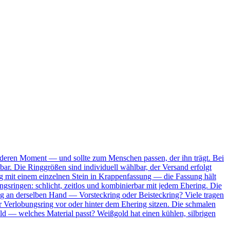
onderen Moment — und sollte zum Menschen passen, der ihn trägt. Bei
bar. Die Ringgrößen sind individuell wählbar, der Versand erfolgt
Ring mit einem einzelnen Stein in Krappenfassung — die Fassung hält
ungsringen: schlicht, zeitlos und kombinierbar mit jedem Ehering. Die
ing an derselben Hand — Vorsteckring oder Beisteckring? Viele tragen
 Verlobungsring vor oder hinter dem Ehering sitzen. Die schmalen
ld — welches Material passt? Weißgold hat einen kühlen, silbrigen