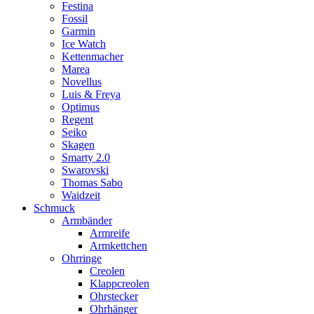
Festina
Fossil
Garmin
Ice Watch
Kettenmacher
Marea
Novellus
Luis & Freya
Optimus
Regent
Seiko
Skagen
Smarty 2.0
Swarovski
Thomas Sabo
Waidzeit
Schmuck
Armbänder
Armreife
Armkettchen
Ohrringe
Creolen
Klappcreolen
Ohrstecker
Ohrhänger