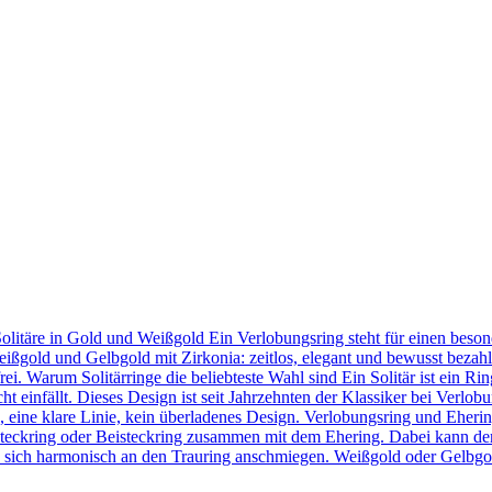
Solitäre in Gold und Weißgold Ein Verlobungsring steht für einen bes
eißgold und Gelbgold mit Zirkonia: zeitlos, elegant und bewusst bezahl
frei. Warum Solitärringe die beliebteste Wahl sind Ein Solitär ist ein 
t einfällt. Dieses Design ist seit Jahrzehnten der Klassiker bei Verlob
in, eine klare Linie, kein überladenes Design. Verlobungsring und Eher
teckring oder Beisteckring zusammen mit dem Ehering. Dabei kann der
 sie sich harmonisch an den Trauring anschmiegen. Weißgold oder Gelbgo