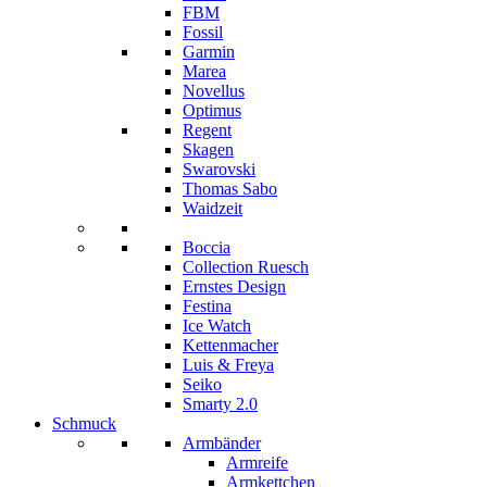
FBM
Fossil
Garmin
Marea
Novellus
Optimus
Regent
Skagen
Swarovski
Thomas Sabo
Waidzeit
Boccia
Collection Ruesch
Ernstes Design
Festina
Ice Watch
Kettenmacher
Luis & Freya
Seiko
Smarty 2.0
Schmuck
Armbänder
Armreife
Armkettchen