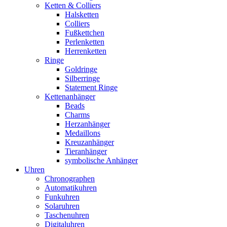
Ketten & Colliers
Halsketten
Colliers
Fußkettchen
Perlenketten
Herrenketten
Ringe
Goldringe
Silberringe
Statement Ringe
Kettenanhänger
Beads
Charms
Herzanhänger
Medaillons
Kreuzanhänger
Tieranhänger
symbolische Anhänger
Uhren
Chronographen
Automatikuhren
Funkuhren
Solaruhren
Taschenuhren
Digitaluhren