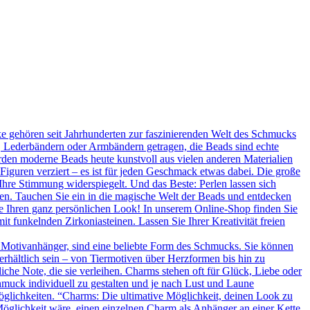
 gehören seit Jahrhunderten zur faszinierenden Welt des Schmucks
n, Lederbändern oder Armbändern getragen, die Beads sind echte
rden moderne Beads heute kunstvoll aus vielen anderen Materialien
 Figuren verziert – es ist für jeden Geschmack etwas dabei. Die große
Ihre Stimmung widerspiegelt. Und das Beste: Perlen lassen sich
en. Tauchen Sie ein in die magische Welt der Beads und entdecken
Sie Ihren ganz persönlichen Look! In unserem Online-Shop finden Sie
t funkelnden Zirkoniasteinen. Lassen Sie Ihrer Kreativität freien
 Motivanhänger, sind eine beliebte Form des Schmucks. Sie können
erhältlich sein – von Tiermotiven über Herzformen bis hin zu
he Note, die sie verleihen. Charms stehen oft für Glück, Liebe oder
hmuck individuell zu gestalten und je nach Lust und Laune
glichkeiten. “Charms: Die ultimative Möglichkeit, deinen Look zu
Möglichkeit wäre, einen einzelnen Charm als Anhänger an einer Kette