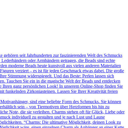
 gehören seit Jahrhunderten zur faszinierenden Welt des Schmucks
n, Lederbändern oder Armbändern getragen, die Beads sind echte
rden moderne Beads heute kunstvoll aus vielen anderen Materialien
 Figuren verziert – es ist für jeden Geschmack etwas dabei. Die große
Ihre Stimmung widerspiegelt. Und das Beste: Perlen lassen sich
en. Tauchen Sie ein in die magische Welt der Beads und entdecken
Sie Ihren ganz persönlichen Look! In unserem Online-Shop finden Sie
t funkelnden Zirkoniasteinen. Lassen Sie Ihrer Kreativität freien
 Motivanhänger, sind eine beliebte Form des Schmucks. Sie können
erhältlich sein – von Tiermotiven über Herzformen bis hin zu
he Note, die sie verleihen. Charms stehen oft für Glück, Liebe oder
hmuck individuell zu gestalten und je nach Lust und Laune
glichkeiten. “Charms: Die ultimative Möglichkeit, deinen Look zu
Möglichkeit wäre, einen einzelnen Charm als Anhänger an einer Kette