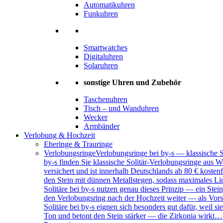
Automatikuhren
Funkuhren
Smartwatches
Digitaluhren
Solaruhren
sonstige Uhren und Zubehör
Taschenuhren
Tisch – und Wanduhren
Wecker
Armbänder
Verlobung & Hochzeit
Eheringe & Trauringe
Verlobungsringe
Verlobungsringe bei by-s — klassische 
by-s finden Sie klassische Solitär-Verlobungsringe aus W
versichert und ist innerhalb Deutschlands ab 80 € kosten
den Stein mit dünnen Metallstegen, sodass maximales Lich
Solitäre bei by-s nutzen genau dieses Prinzip — ein Ste
den Verlobungsring nach der Hochzeit weiter — als Vors
Solitäre bei by-s eignen sich besonders gut dafür, weil
Ton und betont den Stein stärker — die Zirkonia wirkt…