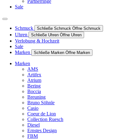
Partnerringe
Sale
Schmuck
Schließe Schmuck
Öffne Schmuck
Uhren
Schließe Uhren
Öffne Uhren
Verlobung & Hochzeit
Sale
Marken
Schließe Marken
Öffne Marken
Marken
AMS
Artifex
Atrium
Bering
Boccia
Breuning
Bruno Söhnle
Casio
Coeur de Lion
Collection Ruesch
Diesel
Ernstes Design
FBM