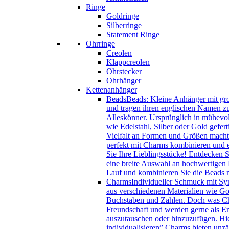
Ringe
Goldringe
Silberringe
Statement Ringe
Ohrringe
Creolen
Klappcreolen
Ohrstecker
Ohrhänger
Kettenanhänger
Beads
Beads: Kleine Anhänger mit gro
und tragen ihren englischen Namen zu
Alleskönner. Ursprünglich in mühevol
wie Edelstahl, Silber oder Gold gefer
Vielfalt an Formen und Größen macht 
perfekt mit Charms kombinieren und e
Sie Ihre Lieblingsstücke! Entdecken 
eine breite Auswahl an hochwertigen B
Lauf und kombinieren Sie die Beads
Charms
Individueller Schmuck mit Sy
aus verschiedenen Materialien wie Gol
Buchstaben und Zahlen. Doch was Char
Freundschaft und werden gerne als Eri
auszutauschen oder hinzuzufügen. Hie
individualisieren” Charms bieten unzä