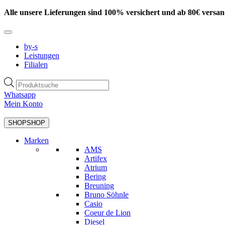
Zum
Alle unsere Lieferungen sind 100% versichert und ab 80€ versan
Inhalt
springen
by-s
Leistungen
Filialen
Products
search
Whatsapp
Mein Konto
SHOP
SHOP
Marken
AMS
Artifex
Atrium
Bering
Breuning
Bruno Söhnle
Casio
Coeur de Lion
Diesel