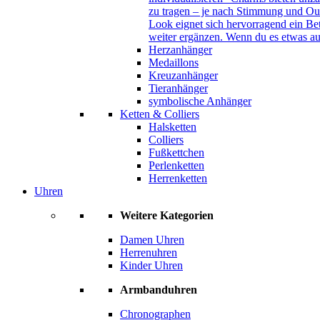
zu tragen – je nach Stimmung und Out
Look eignet sich hervorragend ein B
weiter ergänzen. Wenn du es etwas au
Herzanhänger
Medaillons
Kreuzanhänger
Tieranhänger
symbolische Anhänger
Ketten & Colliers
Halsketten
Colliers
Fußkettchen
Perlenketten
Herrenketten
Uhren
Weitere Kategorien
Damen Uhren
Herrenuhren
Kinder Uhren
Armbanduhren
Chronographen