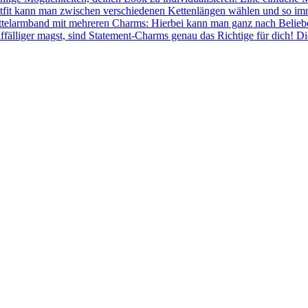
fit kann man zwischen verschiedenen Kettenlängen wählen und so immer
ettelarmband mit mehreren Charms: Hierbei kann man ganz nach Belie
ffälliger magst, sind Statement-Charms genau das Richtige für dich! 