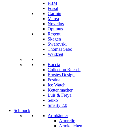
FBM
Fossil
Garmin
Marea
Novellus
Optimus
Regent
Skagen
Swarovski
Thomas Sabo
Waidzeit
Boccia
Collection Ruesch
Ernstes Design
Festina
Ice Watch
Kettenmacher
Luis & Freya
Seiko
Smarty 2.0
Schmuck
Armbänder
Armreife
Armkettchen