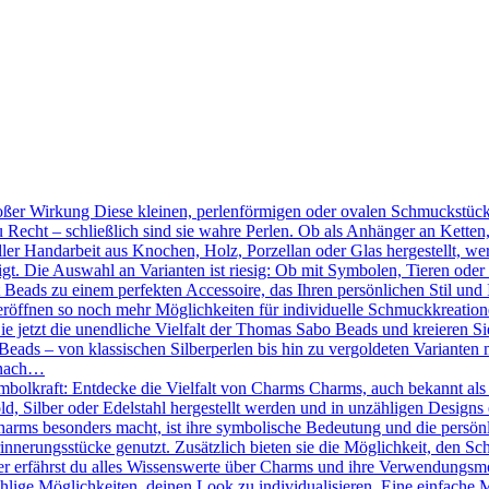
ßer Wirkung Diese kleinen, perlenförmigen oder ovalen Schmuckstücke
 Recht – schließlich sind sie wahre Perlen. Ob als Anhänger an Kette
ler Handarbeit aus Knochen, Holz, Porzellan oder Glas hergestellt, we
tigt. Die Auswahl an Varianten ist riesig: Ob mit Symbolen, Tieren oder
Beads zu einem perfekten Accessoire, das Ihren persönlichen Stil und 
röffnen so noch mehr Möglichkeiten für individuelle Schmuckkreation
Sie jetzt die unendliche Vielfalt der Thomas Sabo Beads und kreieren 
eads – von klassischen Silberperlen bis hin zu vergoldeten Varianten mi
 nach…
mbolkraft: Entdecke die Vielfalt von Charms Charms, auch bekannt als
d, Silber oder Edelstahl hergestellt werden und in unzähligen Designs 
ms besonders macht, ist ihre symbolische Bedeutung und die persönlic
nnerungsstücke genutzt. Zusätzlich bieten sie die Möglichkeit, den Sc
r erfährst du alles Wissenswerte über Charms und ihre Verwendungsmö
hlige Möglichkeiten, deinen Look zu individualisieren. Eine einfache 