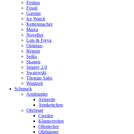
Festina
Fossil
Garmin
Ice Watch
Kettenmacher
Marea
Novellus
Luis & Freya
Optimus
Regent
Seiko
Skagen
Smarty 2.0
Swarovski
Thomas Sabo
Waidzeit
Schmuck
Armbänder
Armreife
Armkettchen
Ohrringe
Creolen
Klappcreolen
Ohrstecker
Ohrhänger