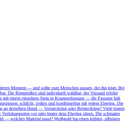
onderen Moment — und sollte zum Menschen passen, der ihn trägt. Bei
bar. Die Ringgrößen sind individuell wählbar, der Versand erfolgt
Ring mit einem einzelnen Stein in Krappenfassung — die Fassung hält
ungsringen: schlicht, zeitlos und kombinierbar mit jedem Ehering. Die
ing an derselben Hand — Vorsteckring oder Beisteckring? Viele tragen
 Verlobungsring vor oder hinter dem Ehering sitzen. Die schmalen
ld — welches Material passt? Weißgold hat einen kühlen, silbrigen