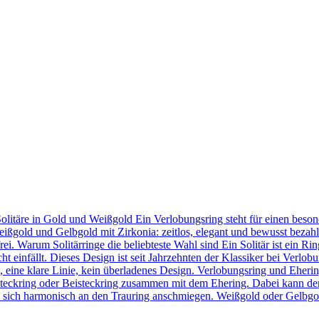
Solitäre in Gold und Weißgold Ein Verlobungsring steht für einen bes
eißgold und Gelbgold mit Zirkonia: zeitlos, elegant und bewusst bezahl
frei. Warum Solitärringe die beliebteste Wahl sind Ein Solitär ist ein 
t einfällt. Dieses Design ist seit Jahrzehnten der Klassiker bei Verlob
in, eine klare Linie, kein überladenes Design. Verlobungsring und Eher
teckring oder Beisteckring zusammen mit dem Ehering. Dabei kann der
 sie sich harmonisch an den Trauring anschmiegen. Weißgold oder Gelbgo