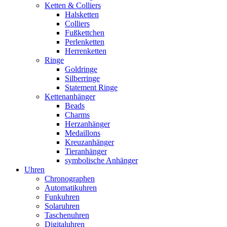
Ketten & Colliers
Halsketten
Colliers
Fußkettchen
Perlenketten
Herrenketten
Ringe
Goldringe
Silberringe
Statement Ringe
Kettenanhänger
Beads
Charms
Herzanhänger
Medaillons
Kreuzanhänger
Tieranhänger
symbolische Anhänger
Uhren
Chronographen
Automatikuhren
Funkuhren
Solaruhren
Taschenuhren
Digitaluhren