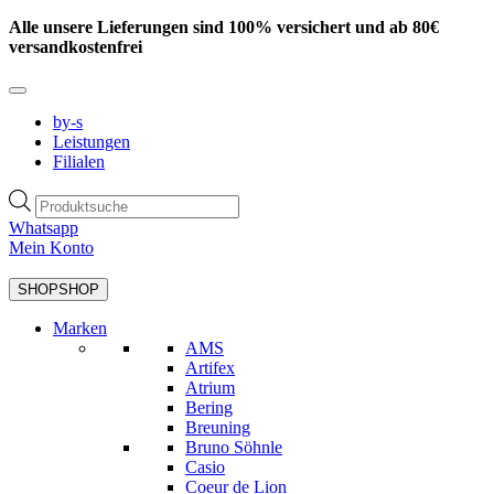
Zum
Alle unsere Lieferungen sind 100% versichert und ab 80€
Inhalt
versandkostenfrei
springen
by-s
Leistungen
Filialen
Products
search
Whatsapp
Mein Konto
SHOP
SHOP
Marken
AMS
Artifex
Atrium
Bering
Breuning
Bruno Söhnle
Casio
Coeur de Lion