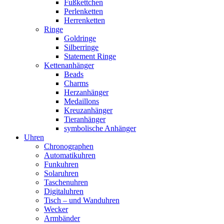
Fußkettchen
Perlenketten
Herrenketten
Ringe
Goldringe
Silberringe
Statement Ringe
Kettenanhänger
Beads
Charms
Herzanhänger
Medaillons
Kreuzanhänger
Tieranhänger
symbolische Anhänger
Uhren
Chronographen
Automatikuhren
Funkuhren
Solaruhren
Taschenuhren
Digitaluhren
Tisch – und Wanduhren
Wecker
Armbänder