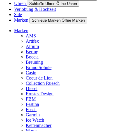
Uhren
Schließe Uhren
Öffne Uhren
Verlobung & Hochzeit
Sale
Marken
Schließe Marken
Öffne Marken
Marken
AMS
Artifex
Atrium
Bering
Boccia
Breuning
Bruno Söhnle
Casio
Coeur de Lion
Collection Ruesch
Diesel
Ernstes Design
FBM
Festina
Fossil
Garmin
Ice Watch
Kettenmacher
Marea