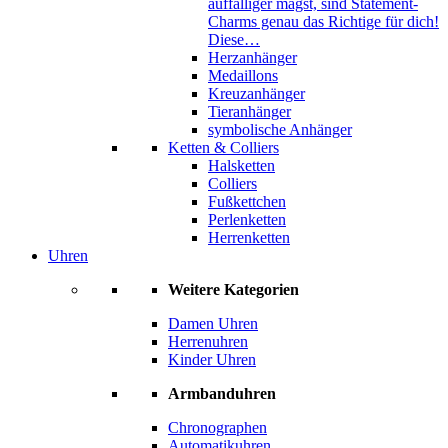
auffälliger magst, sind Statement-
Charms genau das Richtige für dich!
Diese…
Herzanhänger
Medaillons
Kreuzanhänger
Tieranhänger
symbolische Anhänger
Ketten & Colliers
Halsketten
Colliers
Fußkettchen
Perlenketten
Herrenketten
Uhren
Weitere Kategorien
Damen Uhren
Herrenuhren
Kinder Uhren
Armbanduhren
Chronographen
Automatikuhren