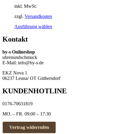
auf
inkl. MwSt.
der
Produktseite
zzgl.
Versandkosten
gewählt
Dieses
Ausführung wählen
werden
Produkt
weist
Kontakt
mehrere
Varianten
by-s Onlineshop
auf.
uhrenundschmuck
Die
E-Mail: info@by-s.de
Optionen
können
EKZ Nova 1
auf
06237 Leuna/ OT Güthersdorf
der
Produktseite
KUNDENHOTLINE
gewählt
werden
0176-70631819
MO. – FR. 09:00 – 17:30
Vertrag widerrufen