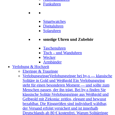
Funkuhren
Smartwatches
Digitaluhren
Solaruhren
sonstige Uhren und Zubehör
Taschenuhren
Tisch – und Wanduhren
Wecker
Armbänder
Verlobung & Hochzeit
Eheringe & Trauringe
Verlobungsringe
Verlobungsringe bei by-s — klassische
Solitäre in Gold und Weißgold Ein Verlobungsring
steht für einen besonderen Moment — und sollte zum
Menschen passen, der ihn trägt. Bei by-s finden Sie
klassische Solitär-Verlobungsringe aus Weißgold und
Gelbgold mit Zirkonia: zeitlos, elegant und bewusst
bezahlbar. Die Ringgrößen sind individuell wählbar,
der Versand erfolgt versichert und ist innerhalb
Deutschlands ab 80 € kostenfrei. Warum Solitärringe