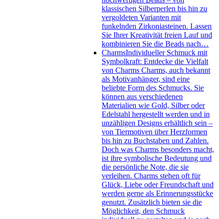
klassischen Silberperlen bis hin zu
vergoldeten Varianten mit
funkelnden Zirkoniasteinen. Lassen
Sie Ihrer Kreativität freien Lauf und
kombinieren Sie die Beads nach…
Charms
Individueller Schmuck mit
Symbolkraft: Entdecke die Vielfalt
von Charms Charms, auch bekannt
als Motivanhänger, sind eine
beliebte Form des Schmucks. Sie
können aus verschiedenen
Materialien wie Gold, Silber oder
Edelstahl hergestellt werden und in
unzähligen Designs erhältlich sein –
von Tiermotiven über Herzformen
bis hin zu Buchstaben und Zahlen.
Doch was Charms besonders macht,
ist ihre symbolische Bedeutung und
die persönliche Note, die sie
verleihen. Charms stehen oft für
Glück, Liebe oder Freundschaft und
werden gerne als Erinnerungsstücke
genutzt. Zusätzlich bieten sie die
Möglichkeit, den Schmuck