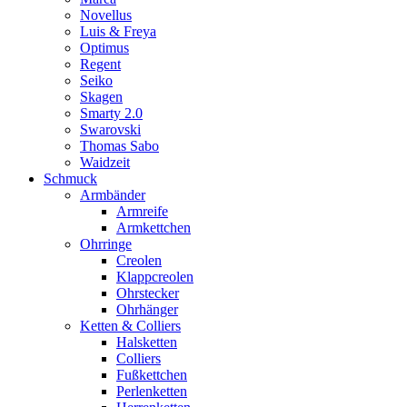
Novellus
Luis & Freya
Optimus
Regent
Seiko
Skagen
Smarty 2.0
Swarovski
Thomas Sabo
Waidzeit
Schmuck
Armbänder
Armreife
Armkettchen
Ohrringe
Creolen
Klappcreolen
Ohrstecker
Ohrhänger
Ketten & Colliers
Halsketten
Colliers
Fußkettchen
Perlenketten