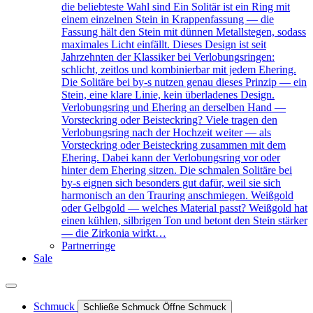
die beliebteste Wahl sind Ein Solitär ist ein Ring mit
einem einzelnen Stein in Krappenfassung — die
Fassung hält den Stein mit dünnen Metallstegen, sodass
maximales Licht einfällt. Dieses Design ist seit
Jahrzehnten der Klassiker bei Verlobungsringen:
schlicht, zeitlos und kombinierbar mit jedem Ehering.
Die Solitäre bei by-s nutzen genau dieses Prinzip — ein
Stein, eine klare Linie, kein überladenes Design.
Verlobungsring und Ehering an derselben Hand —
Vorsteckring oder Beisteckring? Viele tragen den
Verlobungsring nach der Hochzeit weiter — als
Vorsteckring oder Beisteckring zusammen mit dem
Ehering. Dabei kann der Verlobungsring vor oder
hinter dem Ehering sitzen. Die schmalen Solitäre bei
by-s eignen sich besonders gut dafür, weil sie sich
harmonisch an den Trauring anschmiegen. Weißgold
oder Gelbgold — welches Material passt? Weißgold hat
einen kühlen, silbrigen Ton und betont den Stein stärker
— die Zirkonia wirkt…
Partnerringe
Sale
Schmuck
Schließe Schmuck
Öffne Schmuck