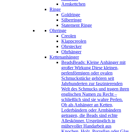
Armkettchen
Ringe
Goldringe
Silberringe
Statement Ringe
Ohrringe
Creolen
Klappcreolen
Ohrstecker
Ohrhänger
Kettenanhänger
Beads
Beads: Kleine Anhänger mit
großer Wirkung Diese kleinen,
perlenförmigen oder ovalen
Schmuckstücke gehören seit
Jahrhunderten zur faszinierenden
Welt des Schmucks und tragen ihren
englischen Namen zu Recht –
schließlich sind sie wahre Perlen.
Ob als Anhänger an Ketten,
Lederbändern oder Armbändern
getragen, die Beads sind echte
Alleskönner. Ursprünglich in
mühevoller Handarbeit aus
Knochen, Holz, Porzellan oder Glas