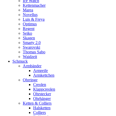
Ice Watch
Kettenmacher
Marea
Novellus
Luis & Freya
Optimus
Regent
Seiko
Skagen
Smarty 2.0
Swarovski
Thomas Sabo
Waidzeit
Schmuck
Armbänder
Armreife
Armkettchen
Ohrringe
Creolen
Klappcreolen
Ohrstecker
Ohrhänger
Ketten & Colliers
Halsketten
Colliers