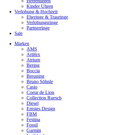
Herrenuhren
Kinder Uhren
Verlobung & Hochzeit
Eheringe & Trauringe
Verlobungsringe
Partnerringe
Sale
Marken
AMS
Artifex
Atrium
Bering
Boccia
Breuning
Bruno Söhnle
Casio
Coeur de Lion
Collection Ruesch
Diesel
Ernstes Design
FBM
Festina
Fossil
Garmin