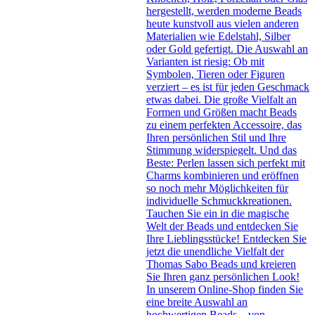
hergestellt, werden moderne Beads
heute kunstvoll aus vielen anderen
Materialien wie Edelstahl, Silber
oder Gold gefertigt. Die Auswahl an
Varianten ist riesig: Ob mit
Symbolen, Tieren oder Figuren
verziert – es ist für jeden Geschmack
etwas dabei. Die große Vielfalt an
Formen und Größen macht Beads
zu einem perfekten Accessoire, das
Ihren persönlichen Stil und Ihre
Stimmung widerspiegelt. Und das
Beste: Perlen lassen sich perfekt mit
Charms kombinieren und eröffnen
so noch mehr Möglichkeiten für
individuelle Schmuckkreationen.
Tauchen Sie ein in die magische
Welt der Beads und entdecken Sie
Ihre Lieblingsstücke! Entdecken Sie
jetzt die unendliche Vielfalt der
Thomas Sabo Beads und kreieren
Sie Ihren ganz persönlichen Look!
In unserem Online-Shop finden Sie
eine breite Auswahl an
hochwertigen Beads – von