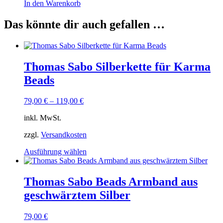
In den Warenkorb
Das könnte dir auch gefallen …
Thomas Sabo Silberkette für Karma
Beads
79,00
€
–
119,00
€
inkl. MwSt.
zzgl.
Versandkosten
Dieses
Ausführung wählen
Produkt
weist
mehrere
Thomas Sabo Beads Armband aus
Varianten
geschwärztem Silber
auf.
Die
Optionen
79,00
€
können