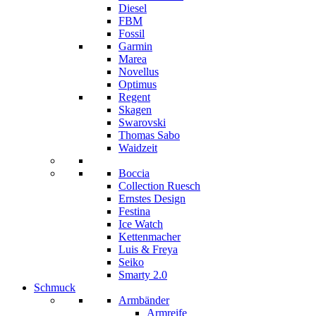
Diesel
FBM
Fossil
Garmin
Marea
Novellus
Optimus
Regent
Skagen
Swarovski
Thomas Sabo
Waidzeit
Boccia
Collection Ruesch
Ernstes Design
Festina
Ice Watch
Kettenmacher
Luis & Freya
Seiko
Smarty 2.0
Schmuck
Armbänder
Armreife