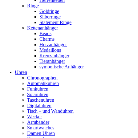
Herrenketten
Ringe
Goldringe
Silberringe
Statement Ringe
Kettenanhänger
Beads
Charms
Herzanhänger
Medaillons
Kreuzanhänger
Tieranhänger
symbolische Anhänger
Uhren
Chronographen
Automatikuhren
Funkuhren
Solaruhren
Taschenuhren
Digitaluhren
Tisch – und Wanduhren
Wecker
Armbänder
Smartwatches
Damen Uhren