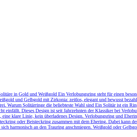
Solitäre in Gold und Weißgold Ein Verlobungsring steht für einen bes
eißgold und Gelbgold mit Zirkonia: zeitlos, elegant und bewusst bezahl
frei. Warum Solitärringe die beliebteste Wahl sind Ein Solitär ist ein 
t einfällt. Dieses Design ist seit Jahrzehnten der Klassiker bei Verlob
in, eine klare Linie, kein überladenes Design. Verlobungsring und Eher
teckring oder Beisteckring zusammen mit dem Ehering. Dabei kann der
 sie sich harmonisch an den Trauring anschmiegen. Weißgold oder Gelbgo