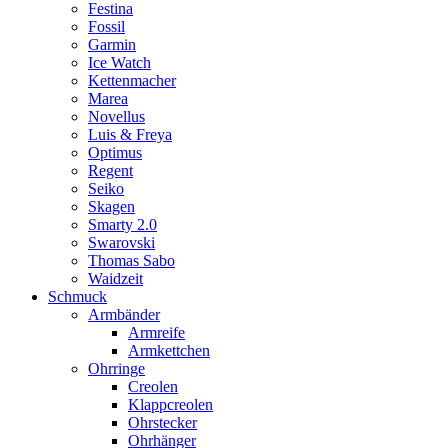
Festina
Fossil
Garmin
Ice Watch
Kettenmacher
Marea
Novellus
Luis & Freya
Optimus
Regent
Seiko
Skagen
Smarty 2.0
Swarovski
Thomas Sabo
Waidzeit
Schmuck
Armbänder
Armreife
Armkettchen
Ohrringe
Creolen
Klappcreolen
Ohrstecker
Ohrhänger