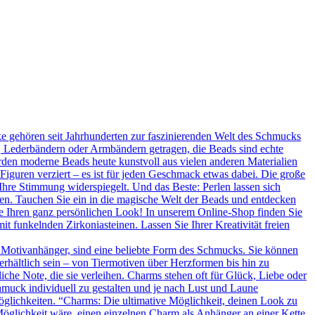
 gehören seit Jahrhunderten zur faszinierenden Welt des Schmucks
n, Lederbändern oder Armbändern getragen, die Beads sind echte
rden moderne Beads heute kunstvoll aus vielen anderen Materialien
 Figuren verziert – es ist für jeden Geschmack etwas dabei. Die große
Ihre Stimmung widerspiegelt. Und das Beste: Perlen lassen sich
en. Tauchen Sie ein in die magische Welt der Beads und entdecken
Sie Ihren ganz persönlichen Look! In unserem Online-Shop finden Sie
t funkelnden Zirkoniasteinen. Lassen Sie Ihrer Kreativität freien
 Motivanhänger, sind eine beliebte Form des Schmucks. Sie können
erhältlich sein – von Tiermotiven über Herzformen bis hin zu
he Note, die sie verleihen. Charms stehen oft für Glück, Liebe oder
hmuck individuell zu gestalten und je nach Lust und Laune
glichkeiten. “Charms: Die ultimative Möglichkeit, deinen Look zu
Möglichkeit wäre, einen einzelnen Charm als Anhänger an einer Kette