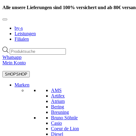
Zum
Alle unsere Lieferungen sind 100% versichert und ab 80€ versan
Inhalt
springen
by-s
Leistungen
Filialen
Products
search
Whatsapp
Mein Konto
SHOP
SHOP
Marken
AMS
Artifex
Atrium
Bering
Breuning
Bruno Söhnle
Casio
Coeur de Lion
Diesel