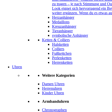
zu tragen – je nach Stimmung und Out
Look eignet sich hervorragend ein B
weiter ergänzen. Wenn du es etwas au
Herzanhänger
Medaillons
Kreuzanhänger
Tieranhänger
symbolische Anhänger
Ketten & Colliers
Halsketten
Colliers
Fußkettchen
Perlenketten
Herrenketten
Uhren
Weitere Kategorien
Damen Uhren
Herrenuhren
Kinder Uhren
Armbanduhren
Chronographen