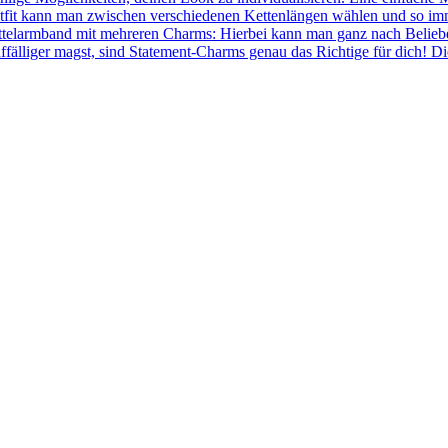
fit kann man zwischen verschiedenen Kettenlängen wählen und so immer
ettelarmband mit mehreren Charms: Hierbei kann man ganz nach Belie
ffälliger magst, sind Statement-Charms genau das Richtige für dich! 