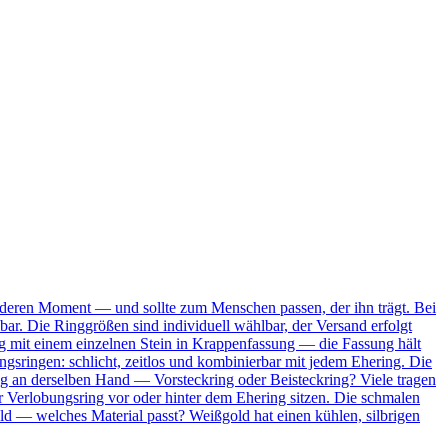
onderen Moment — und sollte zum Menschen passen, der ihn trägt. Bei
bar. Die Ringgrößen sind individuell wählbar, der Versand erfolgt
Ring mit einem einzelnen Stein in Krappenfassung — die Fassung hält
ungsringen: schlicht, zeitlos und kombinierbar mit jedem Ehering. Die
ing an derselben Hand — Vorsteckring oder Beisteckring? Viele tragen
 Verlobungsring vor oder hinter dem Ehering sitzen. Die schmalen
ld — welches Material passt? Weißgold hat einen kühlen, silbrigen