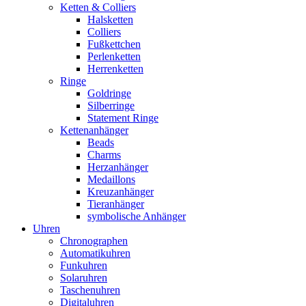
Ketten & Colliers
Halsketten
Colliers
Fußkettchen
Perlenketten
Herrenketten
Ringe
Goldringe
Silberringe
Statement Ringe
Kettenanhänger
Beads
Charms
Herzanhänger
Medaillons
Kreuzanhänger
Tieranhänger
symbolische Anhänger
Uhren
Chronographen
Automatikuhren
Funkuhren
Solaruhren
Taschenuhren
Digitaluhren