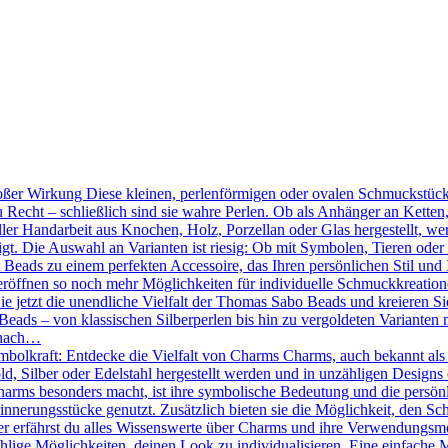
ßer Wirkung Diese kleinen, perlenförmigen oder ovalen Schmuckstücke
 Recht – schließlich sind sie wahre Perlen. Ob als Anhänger an Kette
ler Handarbeit aus Knochen, Holz, Porzellan oder Glas hergestellt, we
tigt. Die Auswahl an Varianten ist riesig: Ob mit Symbolen, Tieren oder
Beads zu einem perfekten Accessoire, das Ihren persönlichen Stil und 
röffnen so noch mehr Möglichkeiten für individuelle Schmuckkreation
Sie jetzt die unendliche Vielfalt der Thomas Sabo Beads und kreieren 
eads – von klassischen Silberperlen bis hin zu vergoldeten Varianten mi
 nach…
mbolkraft: Entdecke die Vielfalt von Charms Charms, auch bekannt als
d, Silber oder Edelstahl hergestellt werden und in unzähligen Designs 
ms besonders macht, ist ihre symbolische Bedeutung und die persönlic
nnerungsstücke genutzt. Zusätzlich bieten sie die Möglichkeit, den Sc
r erfährst du alles Wissenswerte über Charms und ihre Verwendungsmö
hlige Möglichkeiten, deinen Look zu individualisieren. Eine einfache 