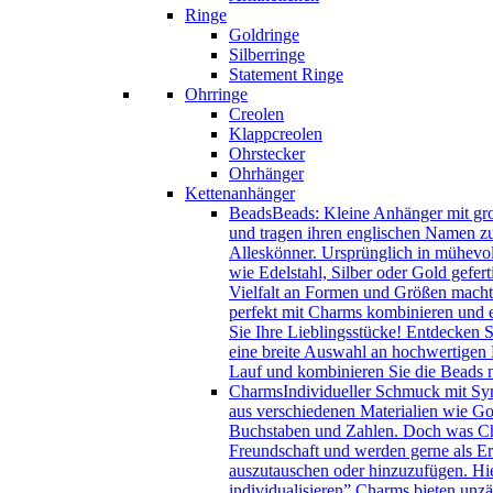
Ringe
Goldringe
Silberringe
Statement Ringe
Ohrringe
Creolen
Klappcreolen
Ohrstecker
Ohrhänger
Kettenanhänger
Beads
Beads: Kleine Anhänger mit gro
und tragen ihren englischen Namen zu
Alleskönner. Ursprünglich in mühevol
wie Edelstahl, Silber oder Gold gefer
Vielfalt an Formen und Größen macht 
perfekt mit Charms kombinieren und e
Sie Ihre Lieblingsstücke! Entdecken 
eine breite Auswahl an hochwertigen B
Lauf und kombinieren Sie die Beads
Charms
Individueller Schmuck mit Sy
aus verschiedenen Materialien wie Gol
Buchstaben und Zahlen. Doch was Char
Freundschaft und werden gerne als Eri
auszutauschen oder hinzuzufügen. Hie
individualisieren” Charms bieten unzä