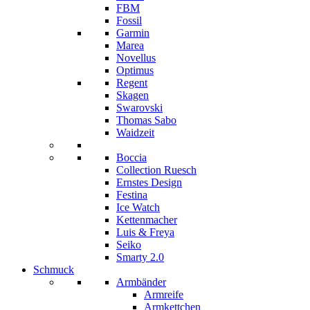
FBM
Fossil
Garmin
Marea
Novellus
Optimus
Regent
Skagen
Swarovski
Thomas Sabo
Waidzeit
Boccia
Collection Ruesch
Ernstes Design
Festina
Ice Watch
Kettenmacher
Luis & Freya
Seiko
Smarty 2.0
Schmuck
Armbänder
Armreife
Armkettchen