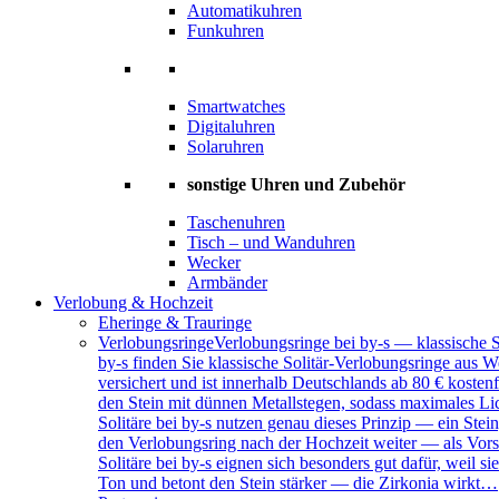
Automatikuhren
Funkuhren
Smartwatches
Digitaluhren
Solaruhren
sonstige Uhren und Zubehör
Taschenuhren
Tisch – und Wanduhren
Wecker
Armbänder
Verlobung & Hochzeit
Eheringe & Trauringe
Verlobungsringe
Verlobungsringe bei by-s — klassische 
by-s finden Sie klassische Solitär-Verlobungsringe aus W
versichert und ist innerhalb Deutschlands ab 80 € kosten
den Stein mit dünnen Metallstegen, sodass maximales Lich
Solitäre bei by-s nutzen genau dieses Prinzip — ein Ste
den Verlobungsring nach der Hochzeit weiter — als Vors
Solitäre bei by-s eignen sich besonders gut dafür, weil
Ton und betont den Stein stärker — die Zirkonia wirkt…