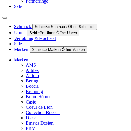
Partnerringe
Sale
Schmuck
Schließe Schmuck
Öffne Schmuck
Uhren
Schließe Uhren
Öffne Uhren
Verlobung & Hochzeit
Sale
Marken
Schließe Marken
Öffne Marken
Marken
AMS
Artifex
Atrium
Bering
Boccia
Breuning
Bruno Söhnle
Casio
Coeur de Lion
Collection Ruesch
Diesel
Ernstes Design
FBM