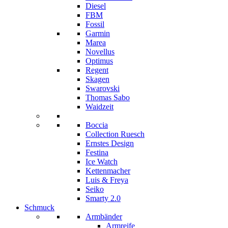
Diesel
FBM
Fossil
Garmin
Marea
Novellus
Optimus
Regent
Skagen
Swarovski
Thomas Sabo
Waidzeit
Boccia
Collection Ruesch
Ernstes Design
Festina
Ice Watch
Kettenmacher
Luis & Freya
Seiko
Smarty 2.0
Schmuck
Armbänder
Armreife