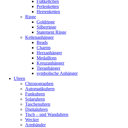
Fußkettchen
Perlenketten
Herrenketten
Ringe
Goldringe
Silberringe
Statement Ringe
Kettenanhänger
Beads
Charms
Herzanhänger
Medaillons
Kreuzanhänger
Tieranhänger
symbolische Anhänger
Uhren
Chronographen
Automatikuhren
Funkuhren
Solaruhren
Taschenuhren
Digitaluhren
Tisch – und Wanduhren
Wecker
Armbänder