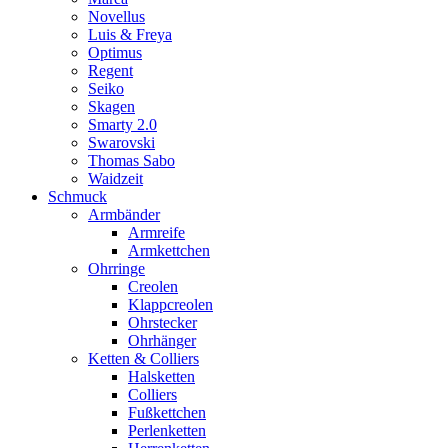
Novellus
Luis & Freya
Optimus
Regent
Seiko
Skagen
Smarty 2.0
Swarovski
Thomas Sabo
Waidzeit
Schmuck
Armbänder
Armreife
Armkettchen
Ohrringe
Creolen
Klappcreolen
Ohrstecker
Ohrhänger
Ketten & Colliers
Halsketten
Colliers
Fußkettchen
Perlenketten