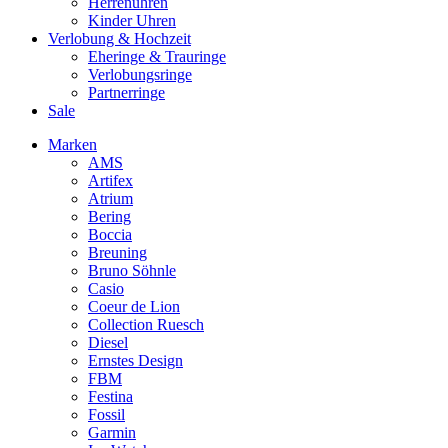
Herrenuhren
Kinder Uhren
Verlobung & Hochzeit
Eheringe & Trauringe
Verlobungsringe
Partnerringe
Sale
Marken
AMS
Artifex
Atrium
Bering
Boccia
Breuning
Bruno Söhnle
Casio
Coeur de Lion
Collection Ruesch
Diesel
Ernstes Design
FBM
Festina
Fossil
Garmin