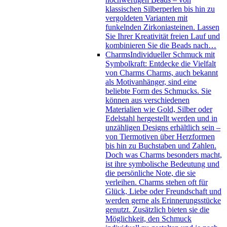
klassischen Silberperlen bis hin zu
vergoldeten Varianten mit
funkelnden Zirkoniasteinen. Lassen
Sie Ihrer Kreativität freien Lauf und
kombinieren Sie die Beads nach…
Charms
Individueller Schmuck mit
Symbolkraft: Entdecke die Vielfalt
von Charms Charms, auch bekannt
als Motivanhänger, sind eine
beliebte Form des Schmucks. Sie
können aus verschiedenen
Materialien wie Gold, Silber oder
Edelstahl hergestellt werden und in
unzähligen Designs erhältlich sein –
von Tiermotiven über Herzformen
bis hin zu Buchstaben und Zahlen.
Doch was Charms besonders macht,
ist ihre symbolische Bedeutung und
die persönliche Note, die sie
verleihen. Charms stehen oft für
Glück, Liebe oder Freundschaft und
werden gerne als Erinnerungsstücke
genutzt. Zusätzlich bieten sie die
Möglichkeit, den Schmuck