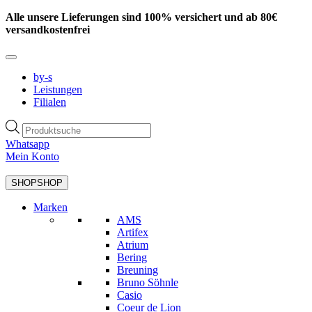
Zum
Alle unsere Lieferungen sind 100% versichert und ab 80€
Inhalt
versandkostenfrei
springen
by-s
Leistungen
Filialen
Products
search
Whatsapp
Mein Konto
SHOP
SHOP
Marken
AMS
Artifex
Atrium
Bering
Breuning
Bruno Söhnle
Casio
Coeur de Lion