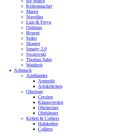
Ice Watch
Kettenmacher
Marea
Novellus
Luis & Freya
Optimus
Regent
Seiko
Skagen
Smarty 2.0
Swarovski
Thomas Sabo
Waidzeit
Schmuck
Armbänder
Armreife
Armkettchen
Ohrringe
Creolen
Klappcreolen
Ohrstecker
Ohrhänger
Ketten & Colliers
Halsketten
Colliers