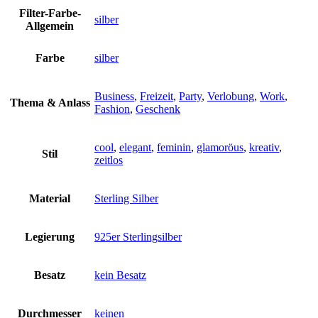
Filter-Farbe-
silber
Allgemein
Farbe
silber
Business
,
Freizeit
,
Party
,
Verlobung
,
Work
,
Thema & Anlass
Fashion
,
Geschenk
cool
,
elegant
,
feminin
,
glamoröus
,
kreativ
,
Stil
zeitlos
Material
Sterling Silber
Legierung
925er Sterlingsilber
Besatz
kein Besatz
Durchmesser
keinen