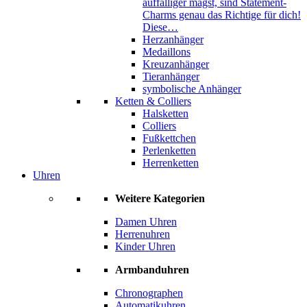
auffälliger magst, sind Statement-
Charms genau das Richtige für dich!
Diese…
Herzanhänger
Medaillons
Kreuzanhänger
Tieranhänger
symbolische Anhänger
Ketten & Colliers
Halsketten
Colliers
Fußkettchen
Perlenketten
Herrenketten
Uhren
Weitere Kategorien
Damen Uhren
Herrenuhren
Kinder Uhren
Armbanduhren
Chronographen
Automatikuhren