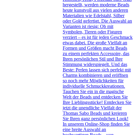
hergestellt, werden moderne Beads
heute kunstvoll aus vielen anderen
Materialien wie Edelstahl, Silber
oder Gold gefertigt. Die Auswahl an
Varianten ist riesig: Ob mit
Symbolen, Tieren oder Figuren
verziert – es ist für jeden Geschmack
etwas dabei. Die große Vielfalt an
Formen und Größen macht Beads
zu einem perfekten Accessoire, das
Ihren persönlichen Stil und Ihre
Stimmung widerspiegelt. Und das
Beste: Perlen lassen sich perfekt mit
Charms kombinieren und eröffnen
so noch mehr Möglichkeiten für
individuelle Schmuckkreationen.
Tauchen Sie ein in die magische
Welt der Beads und entdecken Sie
Ihre Lieblingsstücke! Entdecken Sie
jetzt die unendliche Vielfalt der
Thomas Sabo Beads und kreieren
Sie Ihren ganz persönlichen Look!
In unserem Online-Shop finden Sie
eine breite Auswahl an
hochwertigen Beads – von