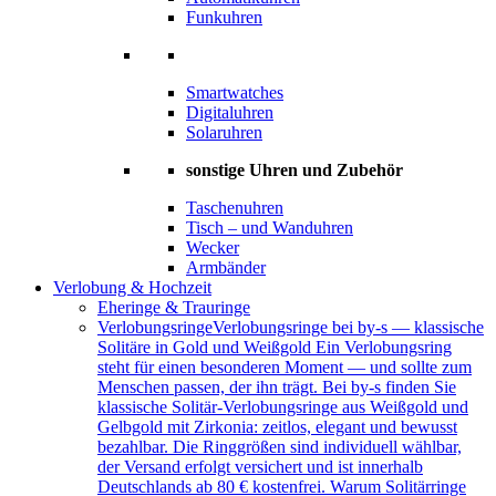
Funkuhren
Smartwatches
Digitaluhren
Solaruhren
sonstige Uhren und Zubehör
Taschenuhren
Tisch – und Wanduhren
Wecker
Armbänder
Verlobung & Hochzeit
Eheringe & Trauringe
Verlobungsringe
Verlobungsringe bei by-s — klassische
Solitäre in Gold und Weißgold Ein Verlobungsring
steht für einen besonderen Moment — und sollte zum
Menschen passen, der ihn trägt. Bei by-s finden Sie
klassische Solitär-Verlobungsringe aus Weißgold und
Gelbgold mit Zirkonia: zeitlos, elegant und bewusst
bezahlbar. Die Ringgrößen sind individuell wählbar,
der Versand erfolgt versichert und ist innerhalb
Deutschlands ab 80 € kostenfrei. Warum Solitärringe