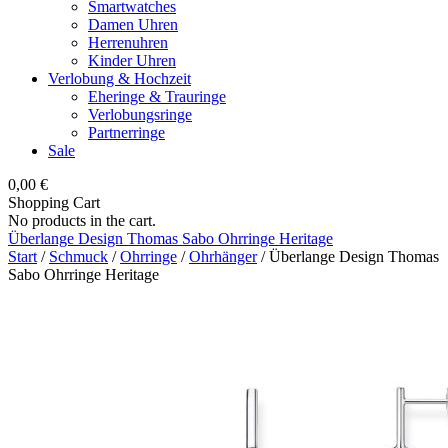
Smartwatches
Damen Uhren
Herrenuhren
Kinder Uhren
Verlobung & Hochzeit
Eheringe & Trauringe
Verlobungsringe
Partnerringe
Sale
0,00
€
Shopping Cart
No products in the cart.
Überlange Design Thomas Sabo Ohrringe Heritage
Start
/
Schmuck
/
Ohrringe
/
Ohrhänger
/ Überlange Design Thomas
Sabo Ohrringe Heritage