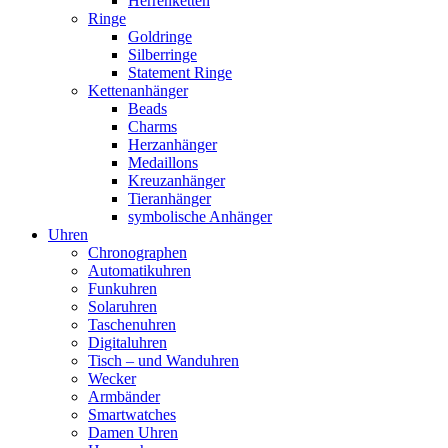
Herrenketten
Ringe
Goldringe
Silberringe
Statement Ringe
Kettenanhänger
Beads
Charms
Herzanhänger
Medaillons
Kreuzanhänger
Tieranhänger
symbolische Anhänger
Uhren
Chronographen
Automatikuhren
Funkuhren
Solaruhren
Taschenuhren
Digitaluhren
Tisch – und Wanduhren
Wecker
Armbänder
Smartwatches
Damen Uhren