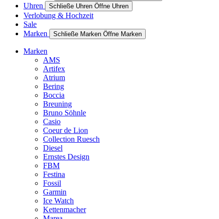
Uhren
Schließe Uhren
Öffne Uhren
Verlobung & Hochzeit
Sale
Marken
Schließe Marken
Öffne Marken
Marken
AMS
Artifex
Atrium
Bering
Boccia
Breuning
Bruno Söhnle
Casio
Coeur de Lion
Collection Ruesch
Diesel
Ernstes Design
FBM
Festina
Fossil
Garmin
Ice Watch
Kettenmacher
Marea