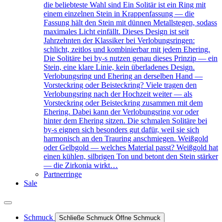
die beliebteste Wahl sind Ein Solitär ist ein Ring mit
einem einzelnen Stein in Krappenfassung — die
Fassung hält den Stein mit dünnen Metallstegen, sodass
maximales Licht einfällt. Dieses Design ist seit
Jahrzehnten der Klassiker bei Verlobungsringen:
schlicht, zeitlos und kombinierbar mit jedem Ehering.
Die Solitäre bei by-s nutzen genau dieses Prinzip — ein
Stein, eine klare Linie, kein überladenes Design.
Verlobungsring und Ehering an derselben Hand —
Vorsteckring oder Beisteckring? Viele tragen den
Verlobungsring nach der Hochzeit weiter — als
Vorsteckring oder Beisteckring zusammen mit dem
Ehering. Dabei kann der Verlobungsring vor oder
hinter dem Ehering sitzen. Die schmalen Solitäre bei
by-s eignen sich besonders gut dafür, weil sie sich
harmonisch an den Trauring anschmiegen. Weißgold
oder Gelbgold — welches Material passt? Weißgold hat
einen kühlen, silbrigen Ton und betont den Stein stärker
— die Zirkonia wirkt…
Partnerringe
Sale
Schmuck
Schließe Schmuck
Öffne Schmuck