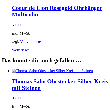
weist
mehrere
Coeur de Lion Roségold Ohrhänger
Varianten
Multicolor
auf.
Die
Optionen
59,00
€
können
auf
inkl. MwSt.
der
Produktseite
zzgl.
Versandkosten
gewählt
Weiterlesen
werden
Das könnte dir auch gefallen …
Thomas Sabo Ohrstecker Silber Kreis
mit Steinen
98,00
€
inkl. MwSt.