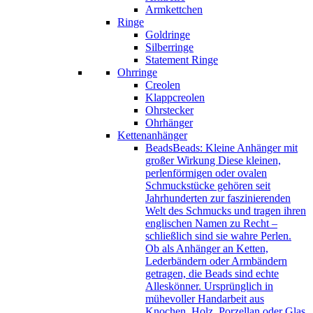
Armkettchen
Ringe
Goldringe
Silberringe
Statement Ringe
Ohrringe
Creolen
Klappcreolen
Ohrstecker
Ohrhänger
Kettenanhänger
Beads
Beads: Kleine Anhänger mit
großer Wirkung Diese kleinen,
perlenförmigen oder ovalen
Schmuckstücke gehören seit
Jahrhunderten zur faszinierenden
Welt des Schmucks und tragen ihren
englischen Namen zu Recht –
schließlich sind sie wahre Perlen.
Ob als Anhänger an Ketten,
Lederbändern oder Armbändern
getragen, die Beads sind echte
Alleskönner. Ursprünglich in
mühevoller Handarbeit aus
Knochen, Holz, Porzellan oder Glas