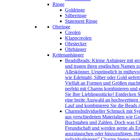
Ringe
Goldringe
Silberringe
Statement Ringe
Ohrringe
Creolen
Klappcreolen
Ohrstecker
Ohrhänger
Kettenanhänger
Beads
Beads: Kleine Anhänger mit gro
und tragen ihren englischen Namen zu
Alleskönner. Ursprünglich in mühevol
wie Edelstahl, Silber oder Gold gefer
Vielfalt an Formen und Größen macht 
perfekt mit Charms kombinieren und e
Sie Ihre Lieblingsstücke! Entdecken 
eine breite Auswahl an hochwertigen B
Lauf und kombinieren Sie die Beads
Charms
Individueller Schmuck mit Sy
aus verschiedenen Materialien wie Gol
Buchstaben und Zahlen. Doch was Char
Freundschaft und werden gerne als Eri
auszutauschen oder hinzuzufügen. Hie
individualisieren” Charms bieten unzä