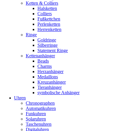
Ketten & Colliers
Halsketten
Colliers
Fußkettchen
Perlenketten
Herrenketten
Ringe
Goldringe
Silberringe
Statement Ringe
Kettenanhänger
Beads
Charms
Herzanhänger
Medaillons
Kreuzanhänger
Tieranhänger
symbolische Anhänger
Uhren
Chronographen
Automatikuhren
Funkuhren
Solaruhren
Taschenuhren
Digitaluhren