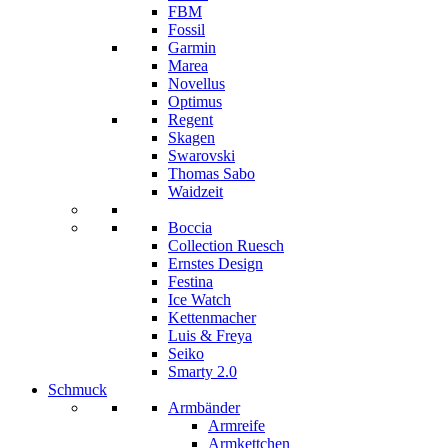
FBM
Fossil
Garmin
Marea
Novellus
Optimus
Regent
Skagen
Swarovski
Thomas Sabo
Waidzeit
Boccia
Collection Ruesch
Ernstes Design
Festina
Ice Watch
Kettenmacher
Luis & Freya
Seiko
Smarty 2.0
Schmuck
Armbänder
Armreife
Armkettchen