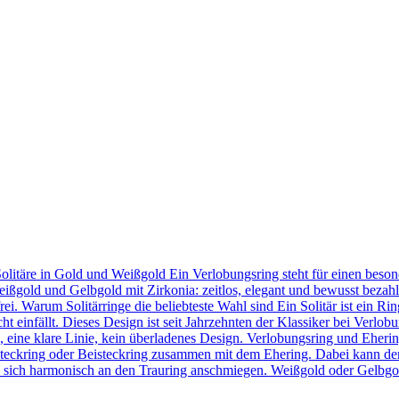
Solitäre in Gold und Weißgold Ein Verlobungsring steht für einen bes
eißgold und Gelbgold mit Zirkonia: zeitlos, elegant und bewusst bezahl
frei. Warum Solitärringe die beliebteste Wahl sind Ein Solitär ist ein 
t einfällt. Dieses Design ist seit Jahrzehnten der Klassiker bei Verlob
in, eine klare Linie, kein überladenes Design. Verlobungsring und Eher
teckring oder Beisteckring zusammen mit dem Ehering. Dabei kann der
 sie sich harmonisch an den Trauring anschmiegen. Weißgold oder Gelbgo