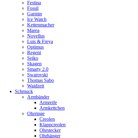
Festina
Fossil
Garmin
Ice Watch
Kettenmacher
Marea
Novellus
Luis & Freya
Optimus
Regent
Seiko
Skagen
Smarty 2.0
Swarovski
Thomas Sabo
Waidzeit
Schmuck
Armbänder
Armreife
Armkettchen
Ohrringe
Creolen
Klappcreolen
Ohrstecker
Ohrhänger