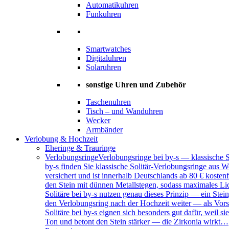
Automatikuhren
Funkuhren
Smartwatches
Digitaluhren
Solaruhren
sonstige Uhren und Zubehör
Taschenuhren
Tisch – und Wanduhren
Wecker
Armbänder
Verlobung & Hochzeit
Eheringe & Trauringe
Verlobungsringe
Verlobungsringe bei by-s — klassische 
by-s finden Sie klassische Solitär-Verlobungsringe aus W
versichert und ist innerhalb Deutschlands ab 80 € kosten
den Stein mit dünnen Metallstegen, sodass maximales Lich
Solitäre bei by-s nutzen genau dieses Prinzip — ein Ste
den Verlobungsring nach der Hochzeit weiter — als Vors
Solitäre bei by-s eignen sich besonders gut dafür, weil
Ton und betont den Stein stärker — die Zirkonia wirkt…