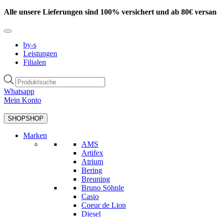
Zum
Alle unsere Lieferungen sind 100% versichert und ab 80€ versan
Inhalt
springen
by-s
Leistungen
Filialen
Products
search
Whatsapp
Mein Konto
SHOP
SHOP
Marken
AMS
Artifex
Atrium
Bering
Breuning
Bruno Söhnle
Casio
Coeur de Lion
Diesel