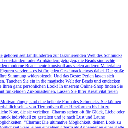
 gehören seit Jahrhunderten zur faszinierenden Welt des Schmucks
n, Lederbändern oder Armbändern getragen, die Beads sind echte
rden moderne Beads heute kunstvoll aus vielen anderen Materialien
 Figuren verziert – es ist für jeden Geschmack etwas dabei. Die große
Ihre Stimmung widerspiegelt. Und das Beste: Perlen lassen sich
en. Tauchen Sie ein in die magische Welt der Beads und entdecken
Sie Ihren ganz persönlichen Look! In unserem Online-Shop finden Sie
t funkelnden Zirkoniasteinen. Lassen Sie Ihrer Kreativität freien
 Motivanhänger, sind eine beliebte Form des Schmucks. Sie können
erhältlich sein – von Tiermotiven über Herzformen bis hin zu
he Note, die sie verleihen. Charms stehen oft für Glück, Liebe oder
hmuck individuell zu gestalten und je nach Lust und Laune
glichkeiten. “Charms: Die ultimative Möglichkeit, deinen Look zu
Möglichkeit wäre, einen einzelnen Charm als Anhänger an einer Kette