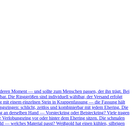
onderen Moment — und sollte zum Menschen passen, der ihn trägt. Bei
bar. Die Ringgrößen sind individuell wählbar, der Versand erfolgt
Ring mit einem einzelnen Stein in Krappenfassung — die Fassung hält
ungsringen: schlicht, zeitlos und kombinierbar mit jedem Ehering. Die
ing an derselben Hand — Vorsteckring oder Beisteckring? Viele tragen
 Verlobungsring vor oder hinter dem Ehering sitzen. Die schmalen
ld — welches Material passt? Weißgold hat einen kühlen, silbrigen