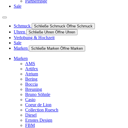
Partnerringe
Sale
Schmuck
Schließe Schmuck
Öffne Schmuck
Uhren
Schließe Uhren
Öffne Uhren
Verlobung & Hochzeit
Sale
Marken
Schließe Marken
Öffne Marken
Marken
AMS
Artifex
Atrium
Bering
Boccia
Breuning
Bruno Söhnle
Casio
Coeur de Lion
Collection Ruesch
Diesel
Ernstes Design
FBM