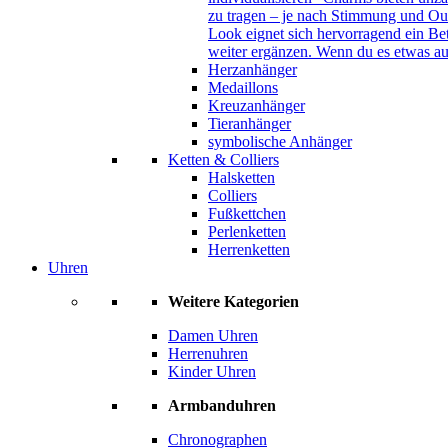
zu tragen – je nach Stimmung und Out
Look eignet sich hervorragend ein B
weiter ergänzen. Wenn du es etwas au
Herzanhänger
Medaillons
Kreuzanhänger
Tieranhänger
symbolische Anhänger
Ketten & Colliers
Halsketten
Colliers
Fußkettchen
Perlenketten
Herrenketten
Uhren
Weitere Kategorien
Damen Uhren
Herrenuhren
Kinder Uhren
Armbanduhren
Chronographen