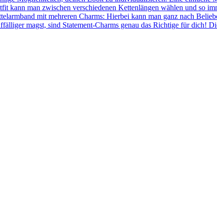
fit kann man zwischen verschiedenen Kettenlängen wählen und so immer
ettelarmband mit mehreren Charms: Hierbei kann man ganz nach Belie
ffälliger magst, sind Statement-Charms genau das Richtige für dich! 