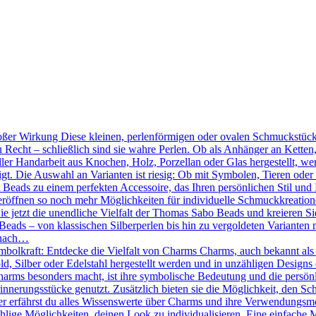
ßer Wirkung Diese kleinen, perlenförmigen oder ovalen Schmuckstücke
 Recht – schließlich sind sie wahre Perlen. Ob als Anhänger an Kette
ler Handarbeit aus Knochen, Holz, Porzellan oder Glas hergestellt, we
tigt. Die Auswahl an Varianten ist riesig: Ob mit Symbolen, Tieren oder
Beads zu einem perfekten Accessoire, das Ihren persönlichen Stil und 
röffnen so noch mehr Möglichkeiten für individuelle Schmuckkreation
Sie jetzt die unendliche Vielfalt der Thomas Sabo Beads und kreieren 
eads – von klassischen Silberperlen bis hin zu vergoldeten Varianten mi
 nach…
mbolkraft: Entdecke die Vielfalt von Charms Charms, auch bekannt als
d, Silber oder Edelstahl hergestellt werden und in unzähligen Designs 
ms besonders macht, ist ihre symbolische Bedeutung und die persönlic
nnerungsstücke genutzt. Zusätzlich bieten sie die Möglichkeit, den Sc
r erfährst du alles Wissenswerte über Charms und ihre Verwendungsmö
hlige Möglichkeiten, deinen Look zu individualisieren. Eine einfache 