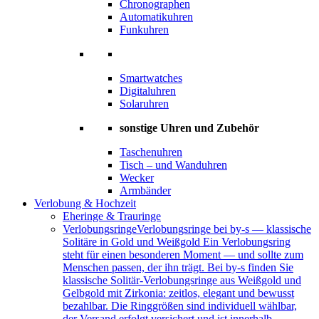
Chronographen
Automatikuhren
Funkuhren
Smartwatches
Digitaluhren
Solaruhren
sonstige Uhren und Zubehör
Taschenuhren
Tisch – und Wanduhren
Wecker
Armbänder
Verlobung & Hochzeit
Eheringe & Trauringe
Verlobungsringe
Verlobungsringe bei by-s — klassische
Solitäre in Gold und Weißgold Ein Verlobungsring
steht für einen besonderen Moment — und sollte zum
Menschen passen, der ihn trägt. Bei by-s finden Sie
klassische Solitär-Verlobungsringe aus Weißgold und
Gelbgold mit Zirkonia: zeitlos, elegant und bewusst
bezahlbar. Die Ringgrößen sind individuell wählbar,
der Versand erfolgt versichert und ist innerhalb