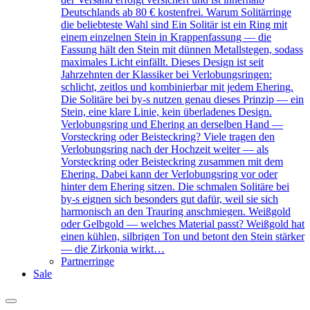
Deutschlands ab 80 € kostenfrei. Warum Solitärringe
die beliebteste Wahl sind Ein Solitär ist ein Ring mit
einem einzelnen Stein in Krappenfassung — die
Fassung hält den Stein mit dünnen Metallstegen, sodass
maximales Licht einfällt. Dieses Design ist seit
Jahrzehnten der Klassiker bei Verlobungsringen:
schlicht, zeitlos und kombinierbar mit jedem Ehering.
Die Solitäre bei by-s nutzen genau dieses Prinzip — ein
Stein, eine klare Linie, kein überladenes Design.
Verlobungsring und Ehering an derselben Hand —
Vorsteckring oder Beisteckring? Viele tragen den
Verlobungsring nach der Hochzeit weiter — als
Vorsteckring oder Beisteckring zusammen mit dem
Ehering. Dabei kann der Verlobungsring vor oder
hinter dem Ehering sitzen. Die schmalen Solitäre bei
by-s eignen sich besonders gut dafür, weil sie sich
harmonisch an den Trauring anschmiegen. Weißgold
oder Gelbgold — welches Material passt? Weißgold hat
einen kühlen, silbrigen Ton und betont den Stein stärker
— die Zirkonia wirkt…
Partnerringe
Sale