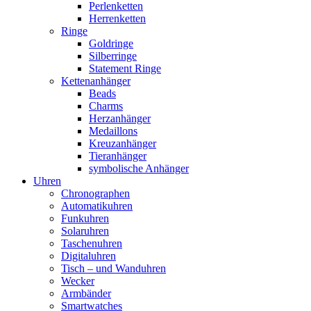
Perlenketten
Herrenketten
Ringe
Goldringe
Silberringe
Statement Ringe
Kettenanhänger
Beads
Charms
Herzanhänger
Medaillons
Kreuzanhänger
Tieranhänger
symbolische Anhänger
Uhren
Chronographen
Automatikuhren
Funkuhren
Solaruhren
Taschenuhren
Digitaluhren
Tisch – und Wanduhren
Wecker
Armbänder
Smartwatches