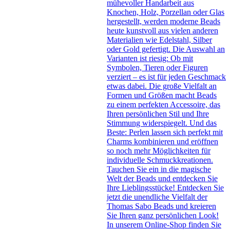
mühevoller Handarbeit aus
Knochen, Holz, Porzellan oder Glas
hergestellt, werden moderne Beads
heute kunstvoll aus vielen anderen
Materialien wie Edelstahl, Silber
oder Gold gefertigt. Die Auswahl an
Varianten ist riesig: Ob mit
Symbolen, Tieren oder Figuren
verziert – es ist für jeden Geschmack
etwas dabei. Die große Vielfalt an
Formen und Größen macht Beads
zu einem perfekten Accessoire, das
Ihren persönlichen Stil und Ihre
Stimmung widerspiegelt. Und das
Beste: Perlen lassen sich perfekt mit
Charms kombinieren und eröffnen
so noch mehr Möglichkeiten für
individuelle Schmuckkreationen.
Tauchen Sie ein in die magische
Welt der Beads und entdecken Sie
Ihre Lieblingsstücke! Entdecken Sie
jetzt die unendliche Vielfalt der
Thomas Sabo Beads und kreieren
Sie Ihren ganz persönlichen Look!
In unserem Online-Shop finden Sie