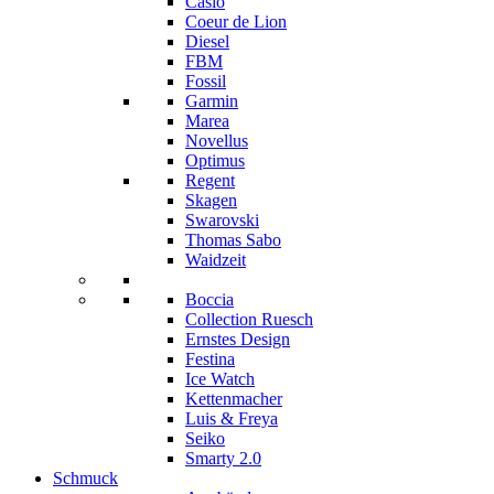
Casio
Coeur de Lion
Diesel
FBM
Fossil
Garmin
Marea
Novellus
Optimus
Regent
Skagen
Swarovski
Thomas Sabo
Waidzeit
Boccia
Collection Ruesch
Ernstes Design
Festina
Ice Watch
Kettenmacher
Luis & Freya
Seiko
Smarty 2.0
Schmuck