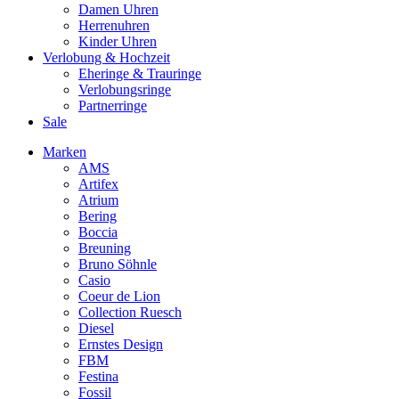
Damen Uhren
Herrenuhren
Kinder Uhren
Verlobung & Hochzeit
Eheringe & Trauringe
Verlobungsringe
Partnerringe
Sale
Marken
AMS
Artifex
Atrium
Bering
Boccia
Breuning
Bruno Söhnle
Casio
Coeur de Lion
Collection Ruesch
Diesel
Ernstes Design
FBM
Festina
Fossil