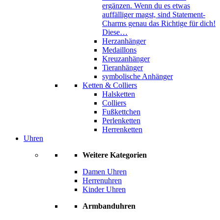
ergänzen. Wenn du es etwas
auffälliger magst, sind Statement-
Charms genau das Richtige für dich!
Diese…
Herzanhänger
Medaillons
Kreuzanhänger
Tieranhänger
symbolische Anhänger
Ketten & Colliers
Halsketten
Colliers
Fußkettchen
Perlenketten
Herrenketten
Uhren
Weitere Kategorien
Damen Uhren
Herrenuhren
Kinder Uhren
Armbanduhren