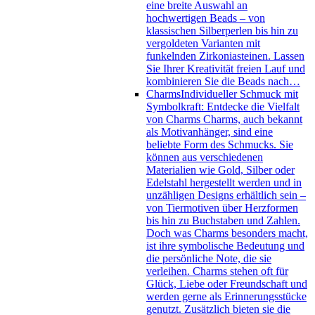
eine breite Auswahl an
hochwertigen Beads – von
klassischen Silberperlen bis hin zu
vergoldeten Varianten mit
funkelnden Zirkoniasteinen. Lassen
Sie Ihrer Kreativität freien Lauf und
kombinieren Sie die Beads nach…
Charms
Individueller Schmuck mit
Symbolkraft: Entdecke die Vielfalt
von Charms Charms, auch bekannt
als Motivanhänger, sind eine
beliebte Form des Schmucks. Sie
können aus verschiedenen
Materialien wie Gold, Silber oder
Edelstahl hergestellt werden und in
unzähligen Designs erhältlich sein –
von Tiermotiven über Herzformen
bis hin zu Buchstaben und Zahlen.
Doch was Charms besonders macht,
ist ihre symbolische Bedeutung und
die persönliche Note, die sie
verleihen. Charms stehen oft für
Glück, Liebe oder Freundschaft und
werden gerne als Erinnerungsstücke
genutzt. Zusätzlich bieten sie die