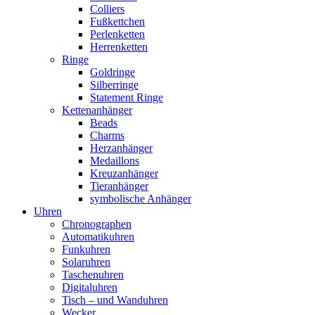
Colliers
Fußkettchen
Perlenketten
Herrenketten
Ringe
Goldringe
Silberringe
Statement Ringe
Kettenanhänger
Beads
Charms
Herzanhänger
Medaillons
Kreuzanhänger
Tieranhänger
symbolische Anhänger
Uhren
Chronographen
Automatikuhren
Funkuhren
Solaruhren
Taschenuhren
Digitaluhren
Tisch – und Wanduhren
Wecker