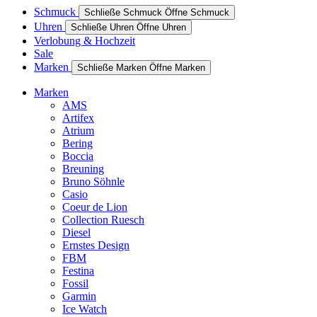
Schmuck
Schließe Schmuck
Öffne Schmuck
Uhren
Schließe Uhren
Öffne Uhren
Verlobung & Hochzeit
Sale
Marken
Schließe Marken
Öffne Marken
Marken
AMS
Artifex
Atrium
Bering
Boccia
Breuning
Bruno Söhnle
Casio
Coeur de Lion
Collection Ruesch
Diesel
Ernstes Design
FBM
Festina
Fossil
Garmin
Ice Watch