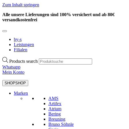
Zum Inhalt springen
Alle unsere Lieferungen sind 100% versichert und ab 80€
versandkostenfrei
by-s
Leistungen
Filialen
Products search
Whatsapp
Mein Konto
SHOP
SHOP
Marken
AMS
Artifex
Atrium
Bering
Breuning
Bruno Söhnle