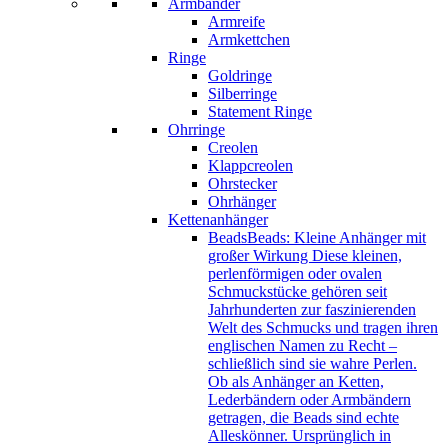
Armbänder
Armreife
Armkettchen
Ringe
Goldringe
Silberringe
Statement Ringe
Ohrringe
Creolen
Klappcreolen
Ohrstecker
Ohrhänger
Kettenanhänger
Beads
Beads: Kleine Anhänger mit
großer Wirkung Diese kleinen,
perlenförmigen oder ovalen
Schmuckstücke gehören seit
Jahrhunderten zur faszinierenden
Welt des Schmucks und tragen ihren
englischen Namen zu Recht –
schließlich sind sie wahre Perlen.
Ob als Anhänger an Ketten,
Lederbändern oder Armbändern
getragen, die Beads sind echte
Alleskönner. Ursprünglich in