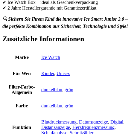
✔ Ice Watch Box – ideal als Geschenkverpackung
✔ 2 Jahre Herstellergarantie mit Garantiezertifikat
🔍 Sichern Sie Ihrem Kind die innovative Ice Smart Junior 3.0 –
die perfekte Kombination aus Sicherheit, Technologie und Style!
Zusätzliche Informationen
Marke
Ice Watch
Für Wen
Kinder
,
Unisex
Filter-Farbe-
dunkelblau
,
grün
Allgemein
Farbe
dunkelblau
,
grün
Blutdruckmessung
,
Datumsanzeige
,
Digital
,
Funktion
Distanzanzeige
,
Herzfrequenzmessung
,
Schlafanalyse
,
Schrittzähler