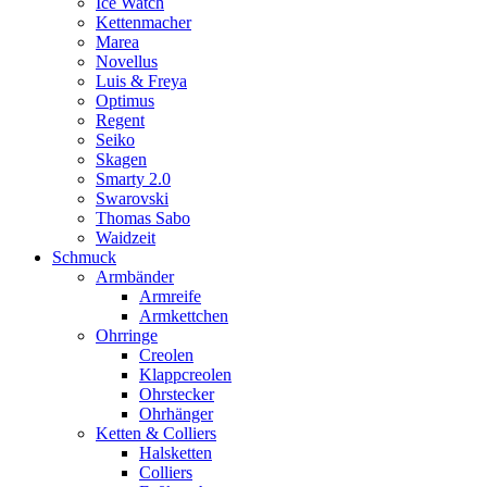
Ice Watch
Kettenmacher
Marea
Novellus
Luis & Freya
Optimus
Regent
Seiko
Skagen
Smarty 2.0
Swarovski
Thomas Sabo
Waidzeit
Schmuck
Armbänder
Armreife
Armkettchen
Ohrringe
Creolen
Klappcreolen
Ohrstecker
Ohrhänger
Ketten & Colliers
Halsketten
Colliers