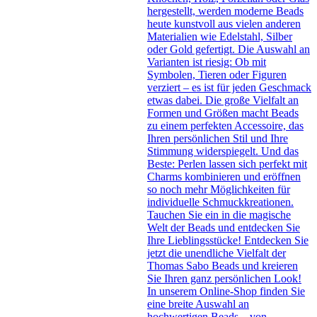
hergestellt, werden moderne Beads
heute kunstvoll aus vielen anderen
Materialien wie Edelstahl, Silber
oder Gold gefertigt. Die Auswahl an
Varianten ist riesig: Ob mit
Symbolen, Tieren oder Figuren
verziert – es ist für jeden Geschmack
etwas dabei. Die große Vielfalt an
Formen und Größen macht Beads
zu einem perfekten Accessoire, das
Ihren persönlichen Stil und Ihre
Stimmung widerspiegelt. Und das
Beste: Perlen lassen sich perfekt mit
Charms kombinieren und eröffnen
so noch mehr Möglichkeiten für
individuelle Schmuckkreationen.
Tauchen Sie ein in die magische
Welt der Beads und entdecken Sie
Ihre Lieblingsstücke! Entdecken Sie
jetzt die unendliche Vielfalt der
Thomas Sabo Beads und kreieren
Sie Ihren ganz persönlichen Look!
In unserem Online-Shop finden Sie
eine breite Auswahl an
hochwertigen Beads – von