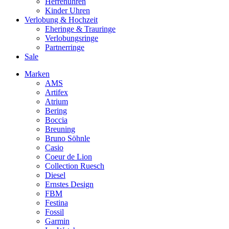
Herrenuhren
Kinder Uhren
Verlobung & Hochzeit
Eheringe & Trauringe
Verlobungsringe
Partnerringe
Sale
Marken
AMS
Artifex
Atrium
Bering
Boccia
Breuning
Bruno Söhnle
Casio
Coeur de Lion
Collection Ruesch
Diesel
Ernstes Design
FBM
Festina
Fossil
Garmin