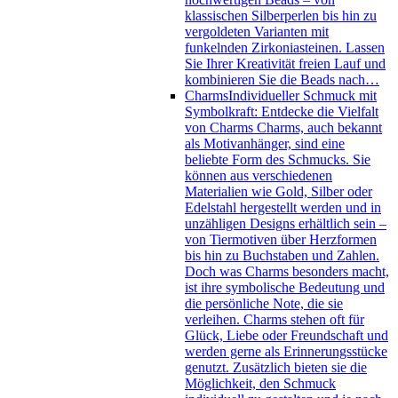
klassischen Silberperlen bis hin zu
vergoldeten Varianten mit
funkelnden Zirkoniasteinen. Lassen
Sie Ihrer Kreativität freien Lauf und
kombinieren Sie die Beads nach…
Charms
Individueller Schmuck mit
Symbolkraft: Entdecke die Vielfalt
von Charms Charms, auch bekannt
als Motivanhänger, sind eine
beliebte Form des Schmucks. Sie
können aus verschiedenen
Materialien wie Gold, Silber oder
Edelstahl hergestellt werden und in
unzähligen Designs erhältlich sein –
von Tiermotiven über Herzformen
bis hin zu Buchstaben und Zahlen.
Doch was Charms besonders macht,
ist ihre symbolische Bedeutung und
die persönliche Note, die sie
verleihen. Charms stehen oft für
Glück, Liebe oder Freundschaft und
werden gerne als Erinnerungsstücke
genutzt. Zusätzlich bieten sie die
Möglichkeit, den Schmuck