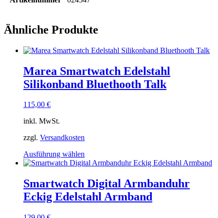
Ähnliche Produkte
Marea Smartwatch Edelstahl
Silikonband Bluethooth Talk
115,00
€
inkl. MwSt.
zzgl.
Versandkosten
Dieses
Ausführung wählen
Produkt
weist
mehrere
Smartwatch Digital Armbanduhr
Varianten
Eckig Edelstahl Armband
auf.
Die
Optionen
129,00
€