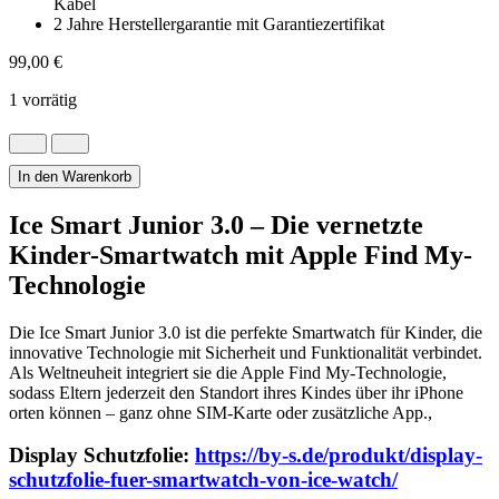
Kabel
2 Jahre Herstellergarantie mit Garantiezertifikat
99,00
€
1 vorrätig
Vernetzte
Ice
Smart
In den Warenkorb
Junior
3.0
Ice Smart Junior 3.0 – Die vernetzte
Find
Kinder-Smartwatch mit Apple Find My-
My
Menge
Technologie
Die Ice Smart Junior 3.0 ist die perfekte Smartwatch für Kinder, die
innovative Technologie mit Sicherheit und Funktionalität verbindet.
Als Weltneuheit integriert sie die Apple Find My-Technologie,
sodass Eltern jederzeit den Standort ihres Kindes über ihr iPhone
orten können – ganz ohne SIM-Karte oder zusätzliche App.,
Display Schutzfolie:
https://by-s.de/produkt/display-
schutzfolie-fuer-smartwatch-von-ice-watch/