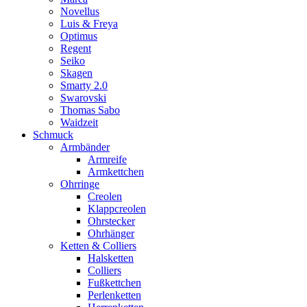
Novellus
Luis & Freya
Optimus
Regent
Seiko
Skagen
Smarty 2.0
Swarovski
Thomas Sabo
Waidzeit
Schmuck
Armbänder
Armreife
Armkettchen
Ohrringe
Creolen
Klappcreolen
Ohrstecker
Ohrhänger
Ketten & Colliers
Halsketten
Colliers
Fußkettchen
Perlenketten