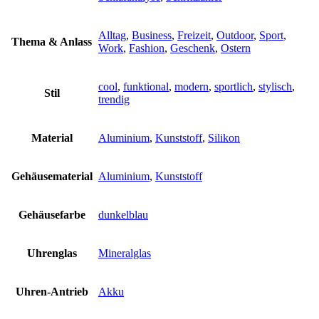
Alltag
,
Business
,
Freizeit
,
Outdoor
,
Sport
,
Thema & Anlass
Work
,
Fashion
,
Geschenk
,
Ostern
cool
,
funktional
,
modern
,
sportlich
,
stylisch
,
Stil
trendig
Material
Aluminium
,
Kunststoff
,
Silikon
Gehäusematerial
Aluminium
,
Kunststoff
Gehäusefarbe
dunkelblau
Uhrenglas
Mineralglas
Uhren-Antrieb
Akku