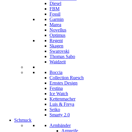
Diesel
FBM
Fossil
Garmin
Marea
Novellus
Optimus
Regent
Skagen
Swarovski
Thomas Sabo
Waidzeit
Boccia
Collection Ruesch
Ernstes Design
Festina
Ice Watch
Kettenmacher
Luis & Freya
Seiko
Smarty 2.0
Schmuck
Armbänder
Armreife