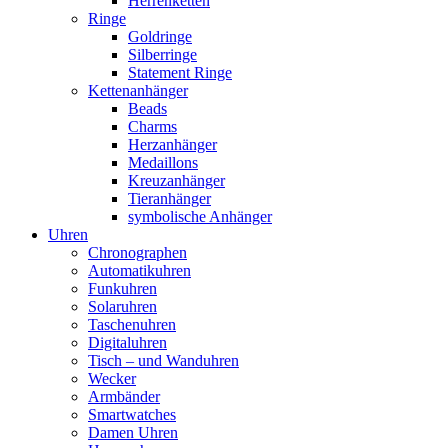
Herrenketten
Ringe
Goldringe
Silberringe
Statement Ringe
Kettenanhänger
Beads
Charms
Herzanhänger
Medaillons
Kreuzanhänger
Tieranhänger
symbolische Anhänger
Uhren
Chronographen
Automatikuhren
Funkuhren
Solaruhren
Taschenuhren
Digitaluhren
Tisch – und Wanduhren
Wecker
Armbänder
Smartwatches
Damen Uhren