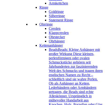
Armkettchen
Ringe
Goldringe
Silberringe
Statement Ringe
Ohrringe
Creolen
Klappcreolen
Ohrstecker
Ohrhänger
Kettenanhänger
Beads
Beads: Kleine Anhänger mit
großer Wirkung Diese kleinen,
perlenförmigen oder ovalen
Schmuckstücke gehören seit
Jahrhunderten zur faszinierenden
Welt des Schmucks und tragen ihren
englischen Namen zu Recht –
schließlich sind sie wahre Perlen.
Ob als Anhänger an Ketten,
Lederbändern oder Armbändern
getragen, die Beads sind echte
Alleskönner. Ursprünglich in
mühevoller Handarbeit aus
Knochen, Holz, Porzellan oder Glas