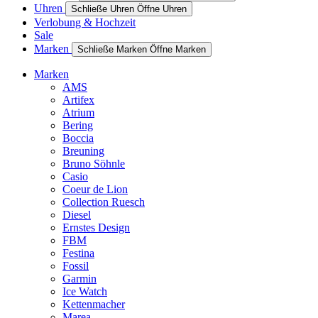
Uhren
Schließe Uhren
Öffne Uhren
Verlobung & Hochzeit
Sale
Marken
Schließe Marken
Öffne Marken
Marken
AMS
Artifex
Atrium
Bering
Boccia
Breuning
Bruno Söhnle
Casio
Coeur de Lion
Collection Ruesch
Diesel
Ernstes Design
FBM
Festina
Fossil
Garmin
Ice Watch
Kettenmacher
Marea