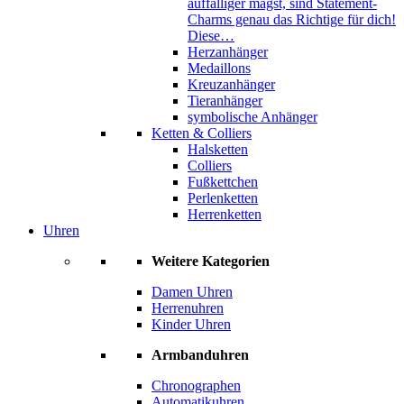
auffälliger magst, sind Statement-
Charms genau das Richtige für dich!
Diese…
Herzanhänger
Medaillons
Kreuzanhänger
Tieranhänger
symbolische Anhänger
Ketten & Colliers
Halsketten
Colliers
Fußkettchen
Perlenketten
Herrenketten
Uhren
Weitere Kategorien
Damen Uhren
Herrenuhren
Kinder Uhren
Armbanduhren
Chronographen
Automatikuhren