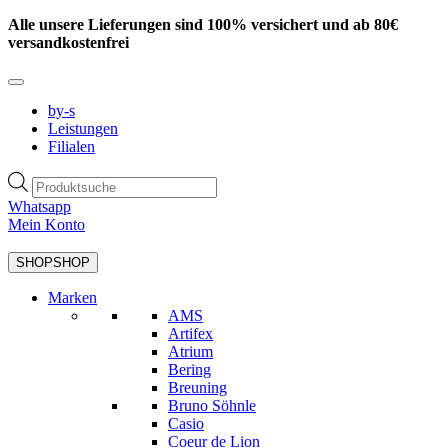
Zum
Alle unsere Lieferungen sind 100% versichert und ab 80€
Inhalt
versandkostenfrei
springen
by-s
Leistungen
Filialen
Products
search
Whatsapp
Mein Konto
SHOP
SHOP
Marken
AMS
Artifex
Atrium
Bering
Breuning
Bruno Söhnle
Casio
Coeur de Lion