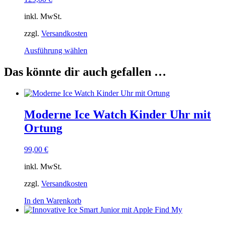
können
auf
inkl. MwSt.
der
Produktseite
zzgl.
Versandkosten
gewählt
Dieses
Ausführung wählen
werden
Produkt
weist
Das könnte dir auch gefallen …
mehrere
Varianten
auf.
Die
Moderne Ice Watch Kinder Uhr mit
Optionen
können
Ortung
auf
der
99,00
€
Produktseite
gewählt
inkl. MwSt.
werden
zzgl.
Versandkosten
In den Warenkorb