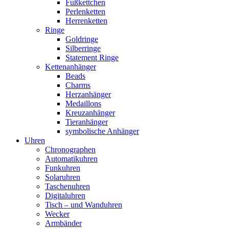
Fußkettchen
Perlenketten
Herrenketten
Ringe
Goldringe
Silberringe
Statement Ringe
Kettenanhänger
Beads
Charms
Herzanhänger
Medaillons
Kreuzanhänger
Tieranhänger
symbolische Anhänger
Uhren
Chronographen
Automatikuhren
Funkuhren
Solaruhren
Taschenuhren
Digitaluhren
Tisch – und Wanduhren
Wecker
Armbänder