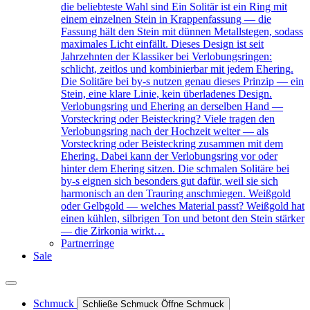
die beliebteste Wahl sind Ein Solitär ist ein Ring mit
einem einzelnen Stein in Krappenfassung — die
Fassung hält den Stein mit dünnen Metallstegen, sodass
maximales Licht einfällt. Dieses Design ist seit
Jahrzehnten der Klassiker bei Verlobungsringen:
schlicht, zeitlos und kombinierbar mit jedem Ehering.
Die Solitäre bei by-s nutzen genau dieses Prinzip — ein
Stein, eine klare Linie, kein überladenes Design.
Verlobungsring und Ehering an derselben Hand —
Vorsteckring oder Beisteckring? Viele tragen den
Verlobungsring nach der Hochzeit weiter — als
Vorsteckring oder Beisteckring zusammen mit dem
Ehering. Dabei kann der Verlobungsring vor oder
hinter dem Ehering sitzen. Die schmalen Solitäre bei
by-s eignen sich besonders gut dafür, weil sie sich
harmonisch an den Trauring anschmiegen. Weißgold
oder Gelbgold — welches Material passt? Weißgold hat
einen kühlen, silbrigen Ton und betont den Stein stärker
— die Zirkonia wirkt…
Partnerringe
Sale
Schmuck
Schließe Schmuck
Öffne Schmuck