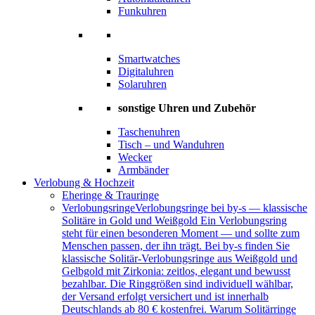
Funkuhren
Smartwatches
Digitaluhren
Solaruhren
sonstige Uhren und Zubehör
Taschenuhren
Tisch – und Wanduhren
Wecker
Armbänder
Verlobung & Hochzeit
Eheringe & Trauringe
Verlobungsringe
Verlobungsringe bei by-s — klassische
Solitäre in Gold und Weißgold Ein Verlobungsring
steht für einen besonderen Moment — und sollte zum
Menschen passen, der ihn trägt. Bei by-s finden Sie
klassische Solitär-Verlobungsringe aus Weißgold und
Gelbgold mit Zirkonia: zeitlos, elegant und bewusst
bezahlbar. Die Ringgrößen sind individuell wählbar,
der Versand erfolgt versichert und ist innerhalb
Deutschlands ab 80 € kostenfrei. Warum Solitärringe