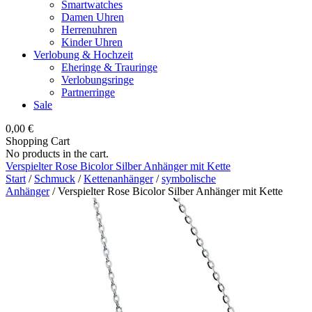
Smartwatches
Damen Uhren
Herrenuhren
Kinder Uhren
Verlobung & Hochzeit
Eheringe & Trauringe
Verlobungsringe
Partnerringe
Sale
0,00
€
Shopping Cart
No products in the cart.
Verspielter Rose Bicolor Silber Anhänger mit Kette
Start
/
Schmuck
/
Kettenanhänger
/
symbolische
Anhänger
/ Verspielter Rose Bicolor Silber Anhänger mit Kette