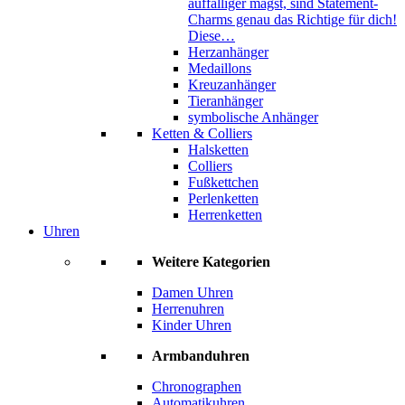
auffälliger magst, sind Statement-
Charms genau das Richtige für dich!
Diese…
Herzanhänger
Medaillons
Kreuzanhänger
Tieranhänger
symbolische Anhänger
Ketten & Colliers
Halsketten
Colliers
Fußkettchen
Perlenketten
Herrenketten
Uhren
Weitere Kategorien
Damen Uhren
Herrenuhren
Kinder Uhren
Armbanduhren
Chronographen
Automatikuhren