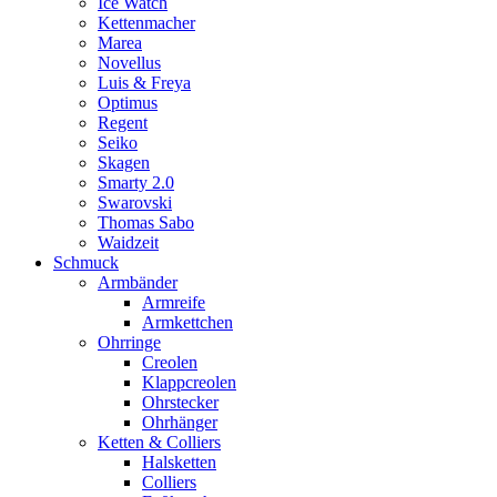
Ice Watch
Kettenmacher
Marea
Novellus
Luis & Freya
Optimus
Regent
Seiko
Skagen
Smarty 2.0
Swarovski
Thomas Sabo
Waidzeit
Schmuck
Armbänder
Armreife
Armkettchen
Ohrringe
Creolen
Klappcreolen
Ohrstecker
Ohrhänger
Ketten & Colliers
Halsketten
Colliers