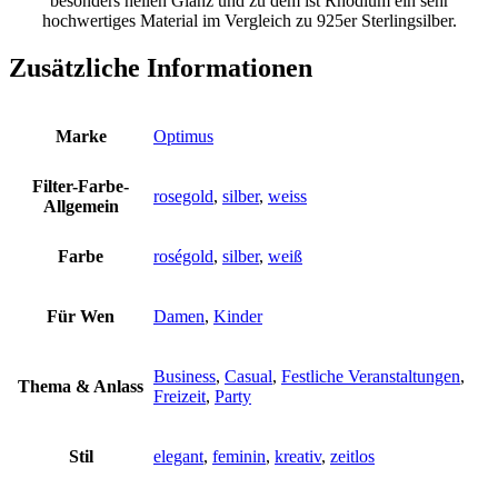
besonders hellen Glanz und zu dem ist Rhodium ein sehr
hochwertiges Material im Vergleich zu 925er Sterlingsilber.
Zusätzliche Informationen
Marke
Optimus
Filter-Farbe-
rosegold
,
silber
,
weiss
Allgemein
Farbe
roségold
,
silber
,
weiß
Für Wen
Damen
,
Kinder
Business
,
Casual
,
Festliche Veranstaltungen
,
Thema & Anlass
Freizeit
,
Party
Stil
elegant
,
feminin
,
kreativ
,
zeitlos