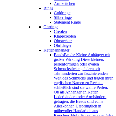
Armkettchen
Ringe
Goldringe
Silberringe
Statement Ringe
Ohrringe
Creolen
Klappcreolen
Ohrstecker
Ohrhänger
Kettenanhänger
Beads
Beads: Kleine Anhänger mit
großer Wirkung Diese kleinen,
perlenförmigen oder ovalen
Schmuckstücke gehören seit
Jahrhunderten zur faszinierenden
Welt des Schmucks und tragen ihren
englischen Namen zu Recht –
schließlich sind sie wahre Perlen.
Ob als Anhänger an Ketten,
Lederbändern oder Armbändern
getragen, die Beads sind echte
Alleskönner. Ursprünglich in
mühevoller Handarbeit aus
Knochen, Holz, Porzellan oder Glas