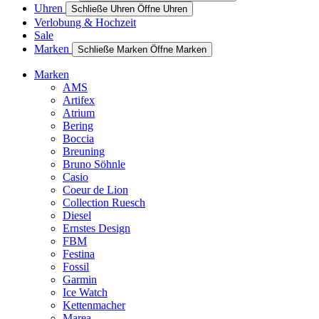
Uhren
Schließe Uhren
Öffne Uhren
Verlobung & Hochzeit
Sale
Marken
Schließe Marken
Öffne Marken
Marken
AMS
Artifex
Atrium
Bering
Boccia
Breuning
Bruno Söhnle
Casio
Coeur de Lion
Collection Ruesch
Diesel
Ernstes Design
FBM
Festina
Fossil
Garmin
Ice Watch
Kettenmacher
Marea