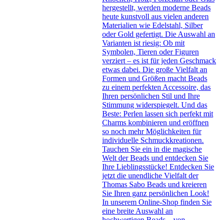
hergestellt, werden moderne Beads
heute kunstvoll aus vielen anderen
Materialien wie Edelstahl, Silber
oder Gold gefertigt. Die Auswahl an
Varianten ist riesig: Ob mit
Symbolen, Tieren oder Figuren
verziert – es ist für jeden Geschmack
etwas dabei. Die große Vielfalt an
Formen und Größen macht Beads
zu einem perfekten Accessoire, das
Ihren persönlichen Stil und Ihre
Stimmung widerspiegelt. Und das
Beste: Perlen lassen sich perfekt mit
Charms kombinieren und eröffnen
so noch mehr Möglichkeiten für
individuelle Schmuckkreationen.
Tauchen Sie ein in die magische
Welt der Beads und entdecken Sie
Ihre Lieblingsstücke! Entdecken Sie
jetzt die unendliche Vielfalt der
Thomas Sabo Beads und kreieren
Sie Ihren ganz persönlichen Look!
In unserem Online-Shop finden Sie
eine breite Auswahl an
hochwertigen Beads – von