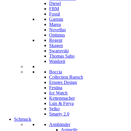
Diesel
FBM
Fossil
Garmin
Marea
Novellus
Optimus
Regent
Skagen
Swarovski
Thomas Sabo
Waidzeit
Boccia
Collection Ruesch
Ernstes Design
Festina
Ice Watch
Kettenmacher
Luis & Freya
Seiko
Smarty 2.0
Schmuck
Armbänder
Armreife