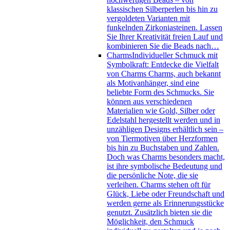
klassischen Silberperlen bis hin zu
vergoldeten Varianten mit
funkelnden Zirkoniasteinen. Lassen
Sie Ihrer Kreativität freien Lauf und
kombinieren Sie die Beads nach…
Charms
Individueller Schmuck mit
Symbolkraft: Entdecke die Vielfalt
von Charms Charms, auch bekannt
als Motivanhänger, sind eine
beliebte Form des Schmucks. Sie
können aus verschiedenen
Materialien wie Gold, Silber oder
Edelstahl hergestellt werden und in
unzähligen Designs erhältlich sein –
von Tiermotiven über Herzformen
bis hin zu Buchstaben und Zahlen.
Doch was Charms besonders macht,
ist ihre symbolische Bedeutung und
die persönliche Note, die sie
verleihen. Charms stehen oft für
Glück, Liebe oder Freundschaft und
werden gerne als Erinnerungsstücke
genutzt. Zusätzlich bieten sie die
Möglichkeit, den Schmuck