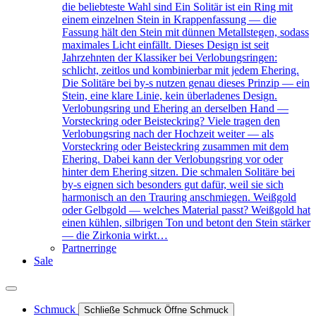
die beliebteste Wahl sind Ein Solitär ist ein Ring mit
einem einzelnen Stein in Krappenfassung — die
Fassung hält den Stein mit dünnen Metallstegen, sodass
maximales Licht einfällt. Dieses Design ist seit
Jahrzehnten der Klassiker bei Verlobungsringen:
schlicht, zeitlos und kombinierbar mit jedem Ehering.
Die Solitäre bei by-s nutzen genau dieses Prinzip — ein
Stein, eine klare Linie, kein überladenes Design.
Verlobungsring und Ehering an derselben Hand —
Vorsteckring oder Beisteckring? Viele tragen den
Verlobungsring nach der Hochzeit weiter — als
Vorsteckring oder Beisteckring zusammen mit dem
Ehering. Dabei kann der Verlobungsring vor oder
hinter dem Ehering sitzen. Die schmalen Solitäre bei
by-s eignen sich besonders gut dafür, weil sie sich
harmonisch an den Trauring anschmiegen. Weißgold
oder Gelbgold — welches Material passt? Weißgold hat
einen kühlen, silbrigen Ton und betont den Stein stärker
— die Zirkonia wirkt…
Partnerringe
Sale
Schmuck
Schließe Schmuck
Öffne Schmuck