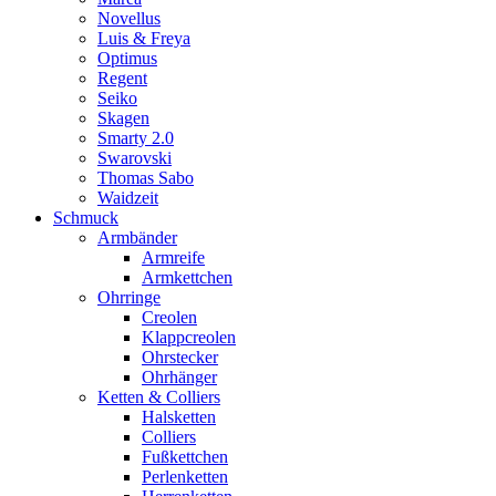
Novellus
Luis & Freya
Optimus
Regent
Seiko
Skagen
Smarty 2.0
Swarovski
Thomas Sabo
Waidzeit
Schmuck
Armbänder
Armreife
Armkettchen
Ohrringe
Creolen
Klappcreolen
Ohrstecker
Ohrhänger
Ketten & Colliers
Halsketten
Colliers
Fußkettchen
Perlenketten