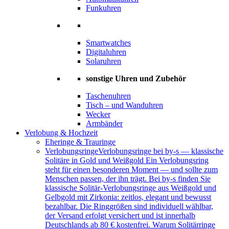
Funkuhren
Smartwatches
Digitaluhren
Solaruhren
sonstige Uhren und Zubehör
Taschenuhren
Tisch – und Wanduhren
Wecker
Armbänder
Verlobung & Hochzeit
Eheringe & Trauringe
Verlobungsringe
Verlobungsringe bei by-s — klassische
Solitäre in Gold und Weißgold Ein Verlobungsring
steht für einen besonderen Moment — und sollte zum
Menschen passen, der ihn trägt. Bei by-s finden Sie
klassische Solitär-Verlobungsringe aus Weißgold und
Gelbgold mit Zirkonia: zeitlos, elegant und bewusst
bezahlbar. Die Ringgrößen sind individuell wählbar,
der Versand erfolgt versichert und ist innerhalb
Deutschlands ab 80 € kostenfrei. Warum Solitärringe