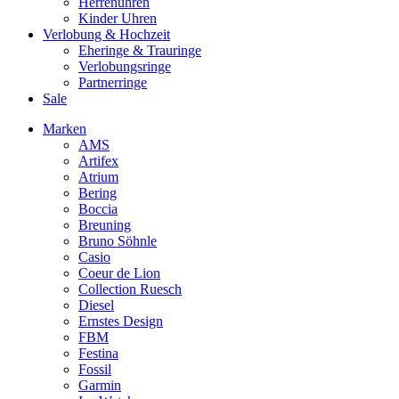
Herrenuhren
Kinder Uhren
Verlobung & Hochzeit
Eheringe & Trauringe
Verlobungsringe
Partnerringe
Sale
Marken
AMS
Artifex
Atrium
Bering
Boccia
Breuning
Bruno Söhnle
Casio
Coeur de Lion
Collection Ruesch
Diesel
Ernstes Design
FBM
Festina
Fossil
Garmin