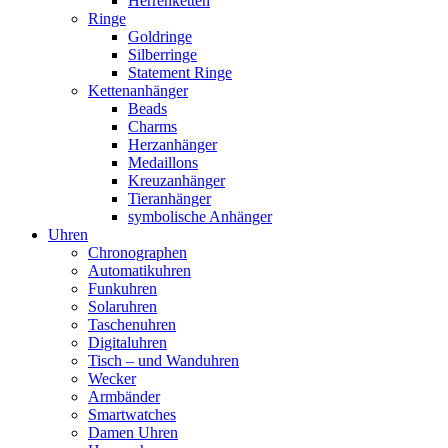
Herrenketten
Ringe
Goldringe
Silberringe
Statement Ringe
Kettenanhänger
Beads
Charms
Herzanhänger
Medaillons
Kreuzanhänger
Tieranhänger
symbolische Anhänger
Uhren
Chronographen
Automatikuhren
Funkuhren
Solaruhren
Taschenuhren
Digitaluhren
Tisch – und Wanduhren
Wecker
Armbänder
Smartwatches
Damen Uhren