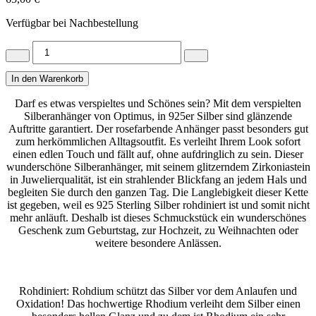
Verfügbar bei Nachbestellung
Verspielter
Rose
Bicolor
In den Warenkorb
Silber
Anhänger
Darf es etwas verspieltes und Schönes sein? Mit dem verspielten
mit
Silberanhänger von Optimus, in 925er Silber sind glänzende
Kette
Auftritte garantiert. Der rosefarbende Anhänger passt besonders gut
Menge
zum herkömmlichen Alltagsoutfit. Es verleiht Ihrem Look sofort
einen edlen Touch und fällt auf, ohne aufdringlich zu sein. Dieser
wunderschöne Silberanhänger, mit seinem glitzerndem Zirkoniastein
in Juwelierqualität, ist ein strahlender Blickfang an jedem Hals und
begleiten Sie durch den ganzen Tag. Die Langlebigkeit dieser Kette
ist gegeben, weil es 925 Sterling Silber rohdiniert ist und somit nicht
mehr anläuft. Deshalb ist dieses Schmuckstück ein wunderschönes
Geschenk zum Geburtstag, zur Hochzeit, zu Weihnachten oder
weitere besondere Anlässen.
Rohdiniert: Rohdium schützt das Silber vor dem Anlaufen und
Oxidation! Das hochwertige Rhodium verleiht dem Silber einen