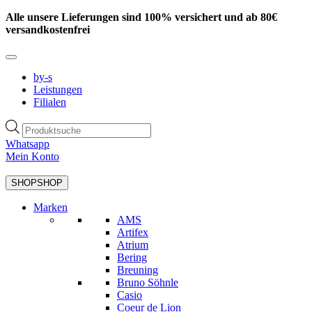
Zum
Alle unsere Lieferungen sind 100% versichert und ab 80€
Inhalt
versandkostenfrei
springen
by-s
Leistungen
Filialen
Products
search
Whatsapp
Mein Konto
SHOP
SHOP
Marken
AMS
Artifex
Atrium
Bering
Breuning
Bruno Söhnle
Casio
Coeur de Lion