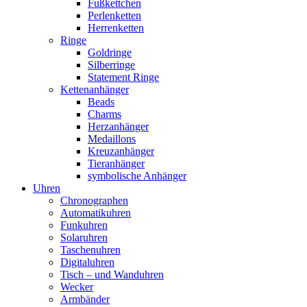
Fußkettchen
Perlenketten
Herrenketten
Ringe
Goldringe
Silberringe
Statement Ringe
Kettenanhänger
Beads
Charms
Herzanhänger
Medaillons
Kreuzanhänger
Tieranhänger
symbolische Anhänger
Uhren
Chronographen
Automatikuhren
Funkuhren
Solaruhren
Taschenuhren
Digitaluhren
Tisch – und Wanduhren
Wecker
Armbänder