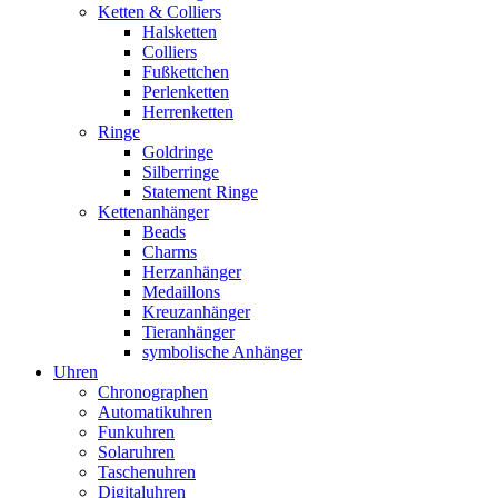
Ketten & Colliers
Halsketten
Colliers
Fußkettchen
Perlenketten
Herrenketten
Ringe
Goldringe
Silberringe
Statement Ringe
Kettenanhänger
Beads
Charms
Herzanhänger
Medaillons
Kreuzanhänger
Tieranhänger
symbolische Anhänger
Uhren
Chronographen
Automatikuhren
Funkuhren
Solaruhren
Taschenuhren
Digitaluhren