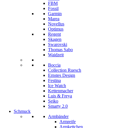
FBM
Fossil
Garmin
Marea
Novellus
Optimus
Regent
Skagen
Swarovski
Thomas Sabo
Waidzeit
Boccia
Collection Ruesch
Ernstes Design
Festina
Ice Watch
Kettenmacher
Luis & Freya
Seiko
Smarty 2.0
Schmuck
Armbänder
Armreife
Armkettchen