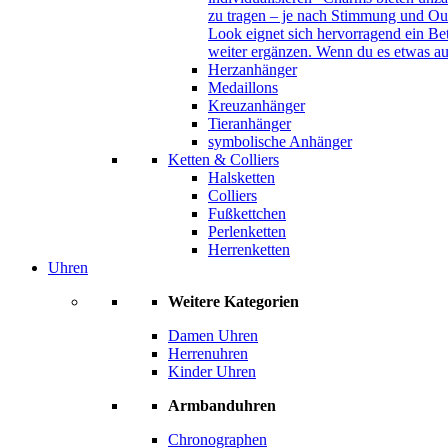
zu tragen – je nach Stimmung und Out
Look eignet sich hervorragend ein B
weiter ergänzen. Wenn du es etwas au
Herzanhänger
Medaillons
Kreuzanhänger
Tieranhänger
symbolische Anhänger
Ketten & Colliers
Halsketten
Colliers
Fußkettchen
Perlenketten
Herrenketten
Uhren
Weitere Kategorien
Damen Uhren
Herrenuhren
Kinder Uhren
Armbanduhren
Chronographen