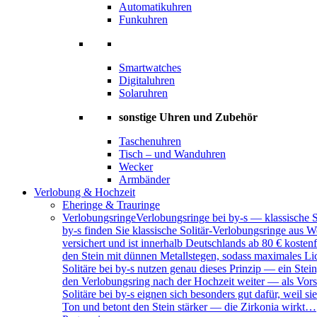
Automatikuhren
Funkuhren
Smartwatches
Digitaluhren
Solaruhren
sonstige Uhren und Zubehör
Taschenuhren
Tisch – und Wanduhren
Wecker
Armbänder
Verlobung & Hochzeit
Eheringe & Trauringe
Verlobungsringe
Verlobungsringe bei by-s — klassische 
by-s finden Sie klassische Solitär-Verlobungsringe aus W
versichert und ist innerhalb Deutschlands ab 80 € kosten
den Stein mit dünnen Metallstegen, sodass maximales Lich
Solitäre bei by-s nutzen genau dieses Prinzip — ein Ste
den Verlobungsring nach der Hochzeit weiter — als Vors
Solitäre bei by-s eignen sich besonders gut dafür, weil
Ton und betont den Stein stärker — die Zirkonia wirkt…