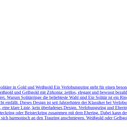
Solitäre in Gold und Weißgold Ein Verlobungsring steht für einen bes
eißgold und Gelbgold mit Zirkonia: zeitlos, elegant und bewusst bezahl
frei. Warum Solitärringe die beliebteste Wahl sind Ein Solitär ist ein 
t einfällt. Dieses Design ist seit Jahrzehnten der Klassiker bei Verlob
in, eine klare Linie, kein überladenes Design. Verlobungsring und Eher
teckring oder Beisteckring zusammen mit dem Ehering. Dabei kann der
 sie sich harmonisch an den Trauring anschmiegen. Weißgold oder Gelbgo