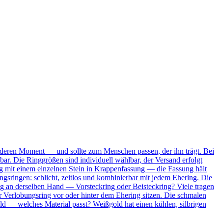
onderen Moment — und sollte zum Menschen passen, der ihn trägt. Bei
bar. Die Ringgrößen sind individuell wählbar, der Versand erfolgt
Ring mit einem einzelnen Stein in Krappenfassung — die Fassung hält
ungsringen: schlicht, zeitlos und kombinierbar mit jedem Ehering. Die
ing an derselben Hand — Vorsteckring oder Beisteckring? Viele tragen
 Verlobungsring vor oder hinter dem Ehering sitzen. Die schmalen
ld — welches Material passt? Weißgold hat einen kühlen, silbrigen