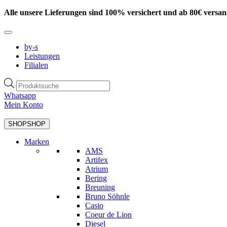
Zum
Alle unsere Lieferungen sind 100% versichert und ab 80€ versan
Inhalt
springen
by-s
Leistungen
Filialen
Products
search
Whatsapp
Mein Konto
SHOP
SHOP
Marken
AMS
Artifex
Atrium
Bering
Breuning
Bruno Söhnle
Casio
Coeur de Lion
Diesel