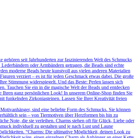
 gehören seit Jahrhunderten zur faszinierenden Welt des Schmucks
n, Lederbändern oder Armbändern getragen, die Beads sind echte
rden moderne Beads heute kunstvoll aus vielen anderen Materialien
 Figuren verziert – es ist für jeden Geschmack etwas dabei. Die große
Ihre Stimmung widerspiegelt. Und das Beste: Perlen lassen sich
en. Tauchen Sie ein in die magische Welt der Beads und entdecken
Sie Ihren ganz persönlichen Look! In unserem Online-Shop finden Sie
t funkelnden Zirkoniasteinen. Lassen Sie Ihrer Kreativität freien
 Motivanhänger, sind eine beliebte Form des Schmucks. Sie können
erhältlich sein – von Tiermotiven über Herzformen bis hin zu
he Note, die sie verleihen. Charms stehen oft für Glück, Liebe oder
hmuck individuell zu gestalten und je nach Lust und Laune
glichkeiten. “Charms: Die ultimative Möglichkeit, deinen Look zu
Möglichkeit wäre, einen einzelnen Charm als Anhänger an einer Kette