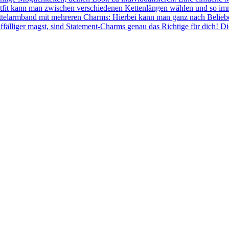
fit kann man zwischen verschiedenen Kettenlängen wählen und so immer
ettelarmband mit mehreren Charms: Hierbei kann man ganz nach Belie
ffälliger magst, sind Statement-Charms genau das Richtige für dich! 