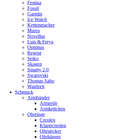
Festina
Fossil
Garmin
Ice Watch
Kettenmacher
Marea
Novellus
Luis & Freya
Optimus
Regent
Seiko
Skagen
Smarty 2.0
Swarovski
Thomas Sabo
Waidzeit
Schmuck
Armbänder
Armreife
Armkettchen
Ohrringe
Creolen
Klappcreolen
Ohrstecker
Ohrhänger