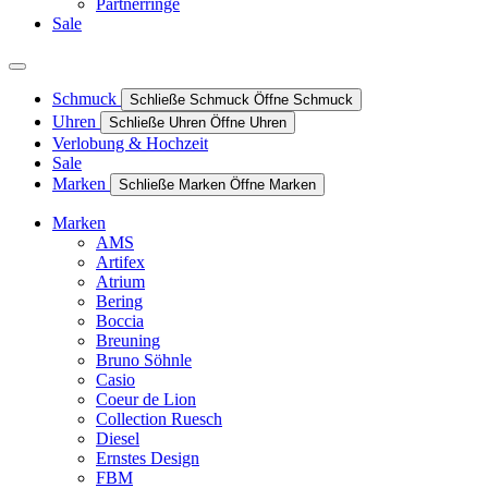
Partnerringe
Sale
Schmuck
Schließe Schmuck
Öffne Schmuck
Uhren
Schließe Uhren
Öffne Uhren
Verlobung & Hochzeit
Sale
Marken
Schließe Marken
Öffne Marken
Marken
AMS
Artifex
Atrium
Bering
Boccia
Breuning
Bruno Söhnle
Casio
Coeur de Lion
Collection Ruesch
Diesel
Ernstes Design
FBM