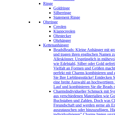
Ringe
Goldringe
Silberringe
Statement Ringe
Ohrringe
Creolen
Klappcreolen
Ohrstecker
Ohrhänger
Kettenanhänger
Beads
Beads: Kleine Anhänger mit gro
und tragen ihren englischen Namen zu
Alleskönner. Ursprünglich in mühevol
wie Edelstahl, Silber oder Gold gefer
Vielfalt an Formen und Größen macht 
perfekt mit Charms kombinieren und e
Sie Ihre Lieblingsstücke! Entdecken 
eine breite Auswahl an hochwertigen B
Lauf und kombinieren Sie die Beads
Charms
Individueller Schmuck mit Sy
aus verschiedenen Materialien wie Gol
Buchstaben und Zahlen. Doch was Char
Freundschaft und werden gerne als Eri
auszutauschen oder hinzuzufügen. Hie
individualisieren” Charms bieten unzä