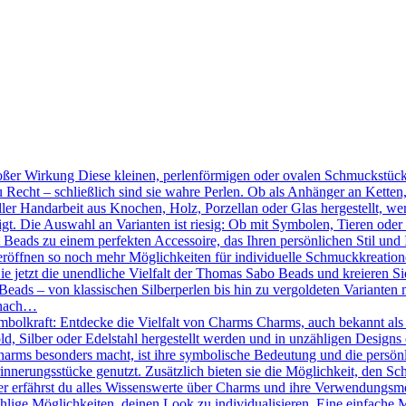
ßer Wirkung Diese kleinen, perlenförmigen oder ovalen Schmuckstücke
 Recht – schließlich sind sie wahre Perlen. Ob als Anhänger an Kette
ler Handarbeit aus Knochen, Holz, Porzellan oder Glas hergestellt, we
tigt. Die Auswahl an Varianten ist riesig: Ob mit Symbolen, Tieren oder
Beads zu einem perfekten Accessoire, das Ihren persönlichen Stil und 
röffnen so noch mehr Möglichkeiten für individuelle Schmuckkreation
Sie jetzt die unendliche Vielfalt der Thomas Sabo Beads und kreieren 
eads – von klassischen Silberperlen bis hin zu vergoldeten Varianten mi
 nach…
mbolkraft: Entdecke die Vielfalt von Charms Charms, auch bekannt als
d, Silber oder Edelstahl hergestellt werden und in unzähligen Designs 
ms besonders macht, ist ihre symbolische Bedeutung und die persönlic
nnerungsstücke genutzt. Zusätzlich bieten sie die Möglichkeit, den Sc
r erfährst du alles Wissenswerte über Charms und ihre Verwendungsmö
hlige Möglichkeiten, deinen Look zu individualisieren. Eine einfache 