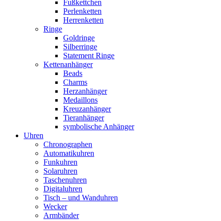
Fußkettchen
Perlenketten
Herrenketten
Ringe
Goldringe
Silberringe
Statement Ringe
Kettenanhänger
Beads
Charms
Herzanhänger
Medaillons
Kreuzanhänger
Tieranhänger
symbolische Anhänger
Uhren
Chronographen
Automatikuhren
Funkuhren
Solaruhren
Taschenuhren
Digitaluhren
Tisch – und Wanduhren
Wecker
Armbänder