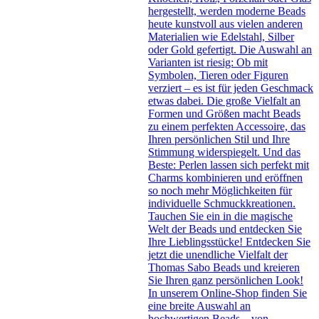
hergestellt, werden moderne Beads
heute kunstvoll aus vielen anderen
Materialien wie Edelstahl, Silber
oder Gold gefertigt. Die Auswahl an
Varianten ist riesig: Ob mit
Symbolen, Tieren oder Figuren
verziert – es ist für jeden Geschmack
etwas dabei. Die große Vielfalt an
Formen und Größen macht Beads
zu einem perfekten Accessoire, das
Ihren persönlichen Stil und Ihre
Stimmung widerspiegelt. Und das
Beste: Perlen lassen sich perfekt mit
Charms kombinieren und eröffnen
so noch mehr Möglichkeiten für
individuelle Schmuckkreationen.
Tauchen Sie ein in die magische
Welt der Beads und entdecken Sie
Ihre Lieblingsstücke! Entdecken Sie
jetzt die unendliche Vielfalt der
Thomas Sabo Beads und kreieren
Sie Ihren ganz persönlichen Look!
In unserem Online-Shop finden Sie
eine breite Auswahl an
hochwertigen Beads – von