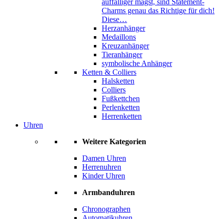
auffälliger magst, sind Statement-
Charms genau das Richtige für dich!
Diese…
Herzanhänger
Medaillons
Kreuzanhänger
Tieranhänger
symbolische Anhänger
Ketten & Colliers
Halsketten
Colliers
Fußkettchen
Perlenketten
Herrenketten
Uhren
Weitere Kategorien
Damen Uhren
Herrenuhren
Kinder Uhren
Armbanduhren
Chronographen
Automatikuhren