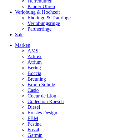
Herrenuhren
Kinder Uhren
Verlobung & Hochzeit
Eheringe & Trauringe
Verlobungsringe
Partnerringe
Sale
Marken
AMS
Artifex
Atrium
Bering
Boccia
Breuning
Bruno Söhnle
Casio
Coeur de Lion
Collection Ruesch
Diesel
Ernstes Design
FBM
Festina
Fossil
Garmin