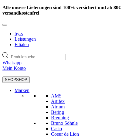
Zum
Alle unsere Lieferungen sind 100% versichert und ab 80€
Inhalt
versandkostenfrei
springen
by-s
Leistungen
Filialen
Products
search
Whatsapp
Mein Konto
SHOP
SHOP
Marken
AMS
Artifex
Atrium
Bering
Breuning
Bruno Söhnle
Casio
Coeur de Lion