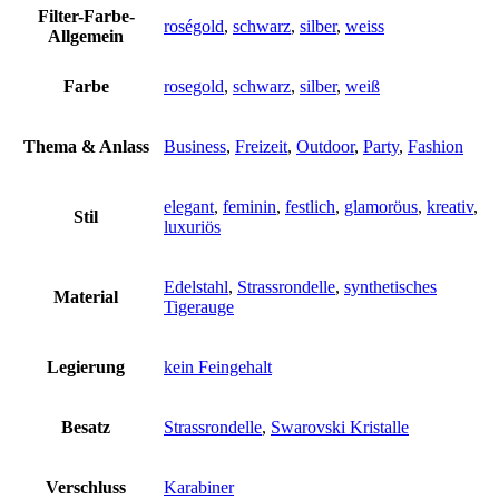
Filter-Farbe-
roségold
,
schwarz
,
silber
,
weiss
Allgemein
Farbe
rosegold
,
schwarz
,
silber
,
weiß
Thema & Anlass
Business
,
Freizeit
,
Outdoor
,
Party
,
Fashion
elegant
,
feminin
,
festlich
,
glamoröus
,
kreativ
,
Stil
luxuriös
Edelstahl
,
Strassrondelle
,
synthetisches
Material
Tigerauge
Legierung
kein Feingehalt
Besatz
Strassrondelle
,
Swarovski Kristalle
Verschluss
Karabiner