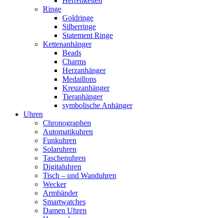
Herrenketten
Ringe
Goldringe
Silberringe
Statement Ringe
Kettenanhänger
Beads
Charms
Herzanhänger
Medaillons
Kreuzanhänger
Tieranhänger
symbolische Anhänger
Uhren
Chronographen
Automatikuhren
Funkuhren
Solaruhren
Taschenuhren
Digitaluhren
Tisch – und Wanduhren
Wecker
Armbänder
Smartwatches
Damen Uhren