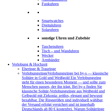
Funkuhren
Smartwatches
Digitaluhren
Solaruhren
sonstige Uhren und Zubehör
Taschenuhren
Tisch – und Wanduhren
Wecker
Armbänder
Verlobung & Hochzeit
Eheringe & Trauringe
Verlobungsringe
Verlobungsringe bei by-s — klassische
Solitäre in Gold und Weißgold Ein Verlobungsring
steht für einen besonderen Moment — und sollte zum
Menschen passen, der ihn trägt. Bei by-s finden Sie
klassische Solitär-Verlobungsringe aus Weißgold und
Gelbgold mit Zirkonia: zeitlos, elegant und bewusst
bezahlbar. Die Ringgrößen sind individuell wählbar,
der Versand erfolgt versichert und ist innerhalb
Deutschlands ab 80 € kostenfrei. Warum Solitärringe