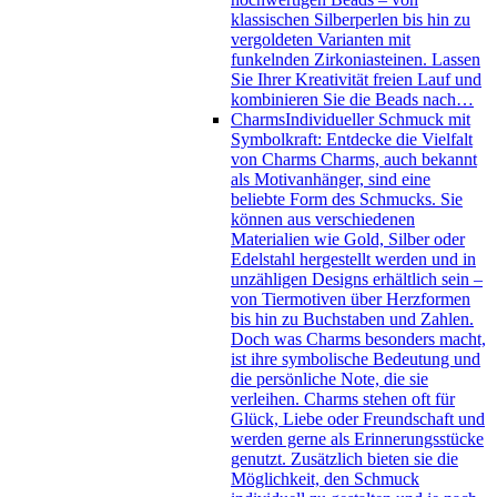
klassischen Silberperlen bis hin zu
vergoldeten Varianten mit
funkelnden Zirkoniasteinen. Lassen
Sie Ihrer Kreativität freien Lauf und
kombinieren Sie die Beads nach…
Charms
Individueller Schmuck mit
Symbolkraft: Entdecke die Vielfalt
von Charms Charms, auch bekannt
als Motivanhänger, sind eine
beliebte Form des Schmucks. Sie
können aus verschiedenen
Materialien wie Gold, Silber oder
Edelstahl hergestellt werden und in
unzähligen Designs erhältlich sein –
von Tiermotiven über Herzformen
bis hin zu Buchstaben und Zahlen.
Doch was Charms besonders macht,
ist ihre symbolische Bedeutung und
die persönliche Note, die sie
verleihen. Charms stehen oft für
Glück, Liebe oder Freundschaft und
werden gerne als Erinnerungsstücke
genutzt. Zusätzlich bieten sie die
Möglichkeit, den Schmuck