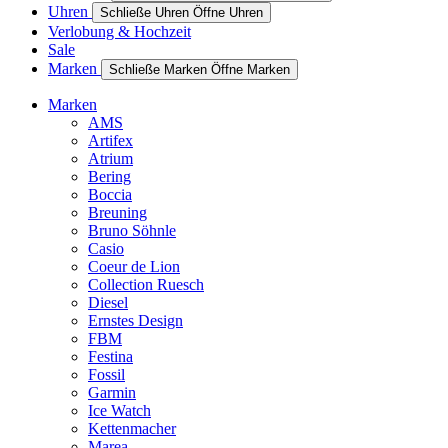
Uhren
Schließe Uhren
Öffne Uhren
Verlobung & Hochzeit
Sale
Marken
Schließe Marken
Öffne Marken
Marken
AMS
Artifex
Atrium
Bering
Boccia
Breuning
Bruno Söhnle
Casio
Coeur de Lion
Collection Ruesch
Diesel
Ernstes Design
FBM
Festina
Fossil
Garmin
Ice Watch
Kettenmacher
Marea