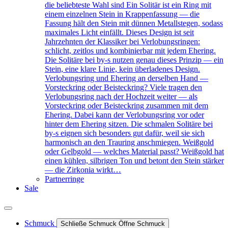
die beliebteste Wahl sind Ein Solitär ist ein Ring mit
einem einzelnen Stein in Krappenfassung — die
Fassung hält den Stein mit dünnen Metallstegen, sodass
maximales Licht einfällt. Dieses Design ist seit
Jahrzehnten der Klassiker bei Verlobungsringen:
schlicht, zeitlos und kombinierbar mit jedem Ehering.
Die Solitäre bei by-s nutzen genau dieses Prinzip — ein
Stein, eine klare Linie, kein überladenes Design.
Verlobungsring und Ehering an derselben Hand —
Vorsteckring oder Beisteckring? Viele tragen den
Verlobungsring nach der Hochzeit weiter — als
Vorsteckring oder Beisteckring zusammen mit dem
Ehering. Dabei kann der Verlobungsring vor oder
hinter dem Ehering sitzen. Die schmalen Solitäre bei
by-s eignen sich besonders gut dafür, weil sie sich
harmonisch an den Trauring anschmiegen. Weißgold
oder Gelbgold — welches Material passt? Weißgold hat
einen kühlen, silbrigen Ton und betont den Stein stärker
— die Zirkonia wirkt…
Partnerringe
Sale
Schmuck
Schließe Schmuck
Öffne Schmuck