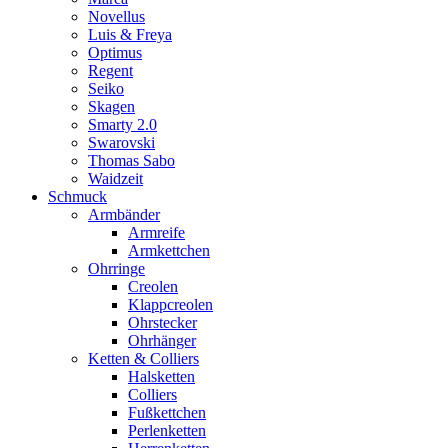
Novellus
Luis & Freya
Optimus
Regent
Seiko
Skagen
Smarty 2.0
Swarovski
Thomas Sabo
Waidzeit
Schmuck
Armbänder
Armreife
Armkettchen
Ohrringe
Creolen
Klappcreolen
Ohrstecker
Ohrhänger
Ketten & Colliers
Halsketten
Colliers
Fußkettchen
Perlenketten