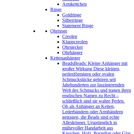
Armkettchen
Ringe
Goldringe
Silberringe
Statement Ringe
Ohrringe
Creolen
Klappcreolen
Ohrstecker
Ohrhänger
Kettenanhänger
Beads
Beads: Kleine Anhänger mit
großer Wirkung Diese kleinen,
perlenförmigen oder ovalen
Schmuckstücke gehören seit
Jahrhunderten zur faszinierenden
Welt des Schmucks und tragen ihren
englischen Namen zu Recht –
schließlich sind sie wahre Perlen.
Ob als Anhänger an Ketten,
Lederbändern oder Armbändern
getragen, die Beads sind echte
Alleskönner. Ursprünglich in
mühevoller Handarbeit aus
Knochen, Holz, Porzellan oder Glas