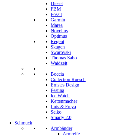
Diesel
FBM
Fossil
Garmin
Marea
Novellus
Optimus
Regent
Skagen
Swarovski
Thomas Sabo
Waidzeit
Boccia
Collection Ruesch
Ernstes Design
Festina
Ice Watch
Kettenmacher
Luis & Freya
Seiko
Smarty 2.0
Schmuck
Armbänder
Armreife