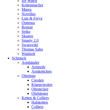
Ice Watch
Kettenmacher
Marea
Novellus
Luis & Freya
Optimus
Regent
Seiko
Skagen
Smarty 2.0
Swarovski
Thomas Sabo
Waidzeit
Schmuck
Armbänder
Armreife
Armkettchen
Ohrringe
Creolen
Klappcreolen
Ohrstecker
Ohrhänger
Ketten & Colliers
Halsketten
Colliers