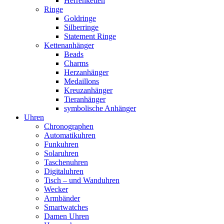
Herrenketten
Ringe
Goldringe
Silberringe
Statement Ringe
Kettenanhänger
Beads
Charms
Herzanhänger
Medaillons
Kreuzanhänger
Tieranhänger
symbolische Anhänger
Uhren
Chronographen
Automatikuhren
Funkuhren
Solaruhren
Taschenuhren
Digitaluhren
Tisch – und Wanduhren
Wecker
Armbänder
Smartwatches
Damen Uhren