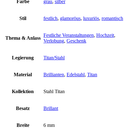
Farbe
grau
,
silber
Stil
festlich
,
glamoröus
,
luxuriös
,
romantisch
Festliche Veranstaltungen
,
Hochzeit
,
Thema & Anlass
Verlobung
,
Geschenk
Legierung
Titan/Stahl
Material
Brillianten
,
Edelstahl
,
Titan
Kollektion
Stahl Titan
Besatz
Brillant
Breite
6 mm