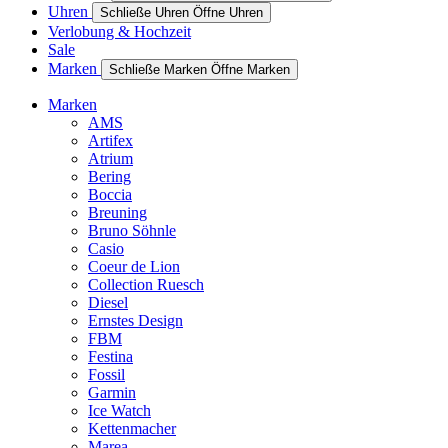
Uhren
Schließe Uhren
Öffne Uhren
Verlobung & Hochzeit
Sale
Marken
Schließe Marken
Öffne Marken
Marken
AMS
Artifex
Atrium
Bering
Boccia
Breuning
Bruno Söhnle
Casio
Coeur de Lion
Collection Ruesch
Diesel
Ernstes Design
FBM
Festina
Fossil
Garmin
Ice Watch
Kettenmacher
Marea