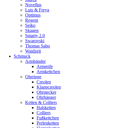
Novellus
Luis & Freya
Optimus
Regent
Seiko
Skagen
Smarty 2.0
Swarovski
Thomas Sabo
Waidzeit
Schmuck
Armbänder
Armreife
Armkettchen
Ohrringe
Creolen
Klappcreolen
Ohrstecker
Ohrhänger
Ketten & Colliers
Halsketten
Colliers
Fußkettchen
Perlenketten