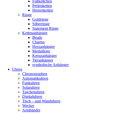
Fußkettchen
Perlenketten
Herrenketten
Ringe
Goldringe
Silberringe
Statement Ringe
Kettenanhänger
Beads
Charms
Herzanhänger
Medaillons
Kreuzanhänger
Tieranhänger
symbolische Anhänger
Uhren
Chronographen
Automatikuhren
Funkuhren
Solaruhren
Taschenuhren
Digitaluhren
Tisch – und Wanduhren
Wecker
Armbänder