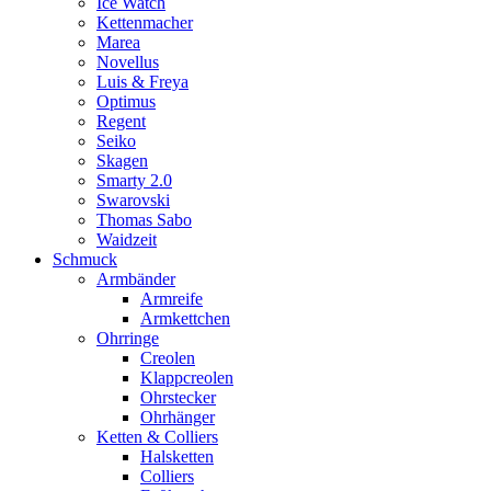
Ice Watch
Kettenmacher
Marea
Novellus
Luis & Freya
Optimus
Regent
Seiko
Skagen
Smarty 2.0
Swarovski
Thomas Sabo
Waidzeit
Schmuck
Armbänder
Armreife
Armkettchen
Ohrringe
Creolen
Klappcreolen
Ohrstecker
Ohrhänger
Ketten & Colliers
Halsketten
Colliers