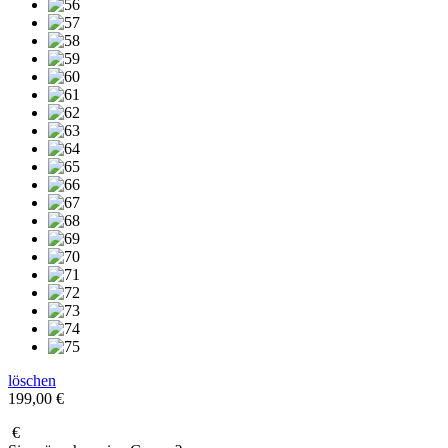
löschen
199,00
€
€