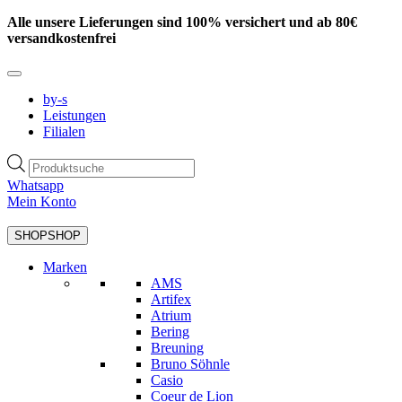
Zum
Alle unsere Lieferungen sind 100% versichert und ab 80€
Inhalt
versandkostenfrei
springen
by-s
Leistungen
Filialen
Products
search
Whatsapp
Mein Konto
SHOP
SHOP
Marken
AMS
Artifex
Atrium
Bering
Breuning
Bruno Söhnle
Casio
Coeur de Lion