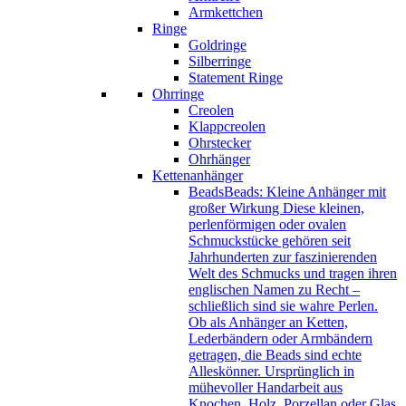
Armkettchen
Ringe
Goldringe
Silberringe
Statement Ringe
Ohrringe
Creolen
Klappcreolen
Ohrstecker
Ohrhänger
Kettenanhänger
Beads
Beads: Kleine Anhänger mit
großer Wirkung Diese kleinen,
perlenförmigen oder ovalen
Schmuckstücke gehören seit
Jahrhunderten zur faszinierenden
Welt des Schmucks und tragen ihren
englischen Namen zu Recht –
schließlich sind sie wahre Perlen.
Ob als Anhänger an Ketten,
Lederbändern oder Armbändern
getragen, die Beads sind echte
Alleskönner. Ursprünglich in
mühevoller Handarbeit aus
Knochen, Holz, Porzellan oder Glas