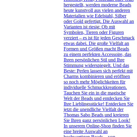
hergestellt, werden moderne Beads
heute kunstvoll aus vielen anderen
Materialien wie Edelstahl, Silber
oder Gold gefertigt. Die Auswahl an
Varianten ist riesig: Ob mit
Symbolen, Tieren oder Figuren
verziert – es ist für jeden Geschmack
etwas dabei. Die große Vielfalt an
Formen und Größen macht Beads
zu einem perfekten Accessoire, das
Ihren persönlichen Stil und Ihre
Stimmung widerspiegelt. Und das
Beste: Perlen lassen sich perfekt mit
Charms kombinieren und eröffnen
so noch mehr Möglichkeiten für
individuelle Schmuckkreationen.
Tauchen Sie ein in die magische
Welt der Beads und entdecken Sie
Ihre Lieblingsstücke! Entdecken Sie
jetzt die unendliche Vielfalt der
Thomas Sabo Beads und kreieren
Sie Ihren ganz persönlichen Look!
In unserem Online-Shop finden Sie
eine breite Auswahl an
hochwertigen Beads – von