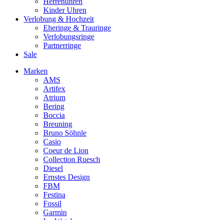
Herrenuhren
Kinder Uhren
Verlobung & Hochzeit
Eheringe & Trauringe
Verlobungsringe
Partnerringe
Sale
Marken
AMS
Artifex
Atrium
Bering
Boccia
Breuning
Bruno Söhnle
Casio
Coeur de Lion
Collection Ruesch
Diesel
Ernstes Design
FBM
Festina
Fossil
Garmin