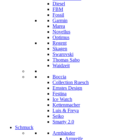
Diesel
FBM
Fossil
Garmin
Marea
Novellus
Optimus
Regent
Skagen
Swarovski
Thomas Sabo
Waidzeit
Boccia
Collection Ruesch
Ernstes Design
Festina
Ice Watch
Kettenmacher
Luis & Freya
Seiko
Smarty 2.0
Schmuck
Armbänder
Armreife