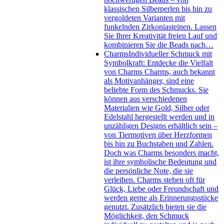
klassischen Silberperlen bis hin zu
vergoldeten Varianten mit
funkelnden Zirkoniasteinen. Lassen
Sie Ihrer Kreativität freien Lauf und
kombinieren Sie die Beads nach…
Charms
Individueller Schmuck mit
Symbolkraft: Entdecke die Vielfalt
von Charms Charms, auch bekannt
als Motivanhänger, sind eine
beliebte Form des Schmucks. Sie
können aus verschiedenen
Materialien wie Gold, Silber oder
Edelstahl hergestellt werden und in
unzähligen Designs erhältlich sein –
von Tiermotiven über Herzformen
bis hin zu Buchstaben und Zahlen.
Doch was Charms besonders macht,
ist ihre symbolische Bedeutung und
die persönliche Note, die sie
verleihen. Charms stehen oft für
Glück, Liebe oder Freundschaft und
werden gerne als Erinnerungsstücke
genutzt. Zusätzlich bieten sie die
Möglichkeit, den Schmuck