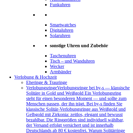
Funkuhren
Smartwatches
Digitaluhren
Solaruhren
sonstige Uhren und Zubehör
Taschenuhren
Tisch – und Wanduhren
Wecker
Armbänder
Verlobung & Hochzeit
Eheringe & Trauringe
Verlobungsringe
Verlobungsringe bei by-s — klassische
Solitäre in Gold und Weißgold Ein Verlobungsring
steht für einen besonderen Moment — und sollte zum
Menschen passen, der ihn trägt. Bei by-s finden Sie
klassische Solitär-Verlobungsringe aus Weißgold und
Gelbgold mit Zirkonia: zeitlos, elegant und bewusst
bezahlbar. Die Ringgrößen sind individuell wählbar,
der Versand erfolgt versichert und ist innerhalb
Deutschlands ab 80 € kostenfrei. Warum Solitärringe