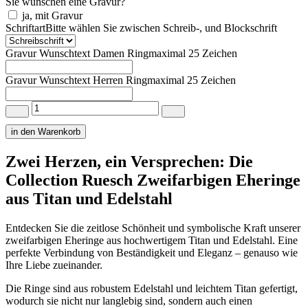
Sie wünschen eine Gravur?
ja, mit Gravur
Schriftart
Bitte wählen Sie zwischen Schreib-, und Blockschrift
Gravur Wunschtext Damen Ring
maximal 25 Zeichen
Gravur Wunschtext Herren Ring
maximal 25 Zeichen
Zweifarbige
Eheringe
Titan
in den Warenkorb
Stahl
von
Zwei Herzen, ein Versprechen: Die
Ruesch
Collection Ruesch Zweifarbigen Eheringe
in
6
aus Titan und Edelstahl
MM
Menge
Entdecken Sie die zeitlose Schönheit und symbolische Kraft unserer
zweifarbigen Eheringe aus hochwertigem Titan und Edelstahl. Eine
perfekte Verbindung von Beständigkeit und Eleganz – genauso wie
Ihre Liebe zueinander.
Die Ringe sind aus robustem Edelstahl und leichtem Titan gefertigt,
wodurch sie nicht nur langlebig sind, sondern auch einen