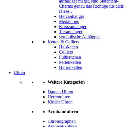
auffälliger magst, sind Statement-
Charms genau das Richtige für dich!
Diese…
Herzanhänger
Medaillons
Kreuzanhänger
Tieranhänger
symbolische Anhänger
Ketten & Colliers
Halsketten
Colliers
Fußkettchen
Perlenketten
Herrenketten
Uhren
Weitere Kategorien
Damen Uhren
Herrenuhren
Kinder Uhren
Armbanduhren
Chronographen
Automatikuhren