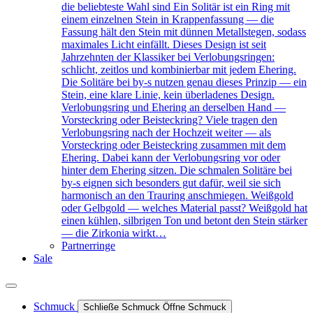
die beliebteste Wahl sind Ein Solitär ist ein Ring mit
einem einzelnen Stein in Krappenfassung — die
Fassung hält den Stein mit dünnen Metallstegen, sodass
maximales Licht einfällt. Dieses Design ist seit
Jahrzehnten der Klassiker bei Verlobungsringen:
schlicht, zeitlos und kombinierbar mit jedem Ehering.
Die Solitäre bei by-s nutzen genau dieses Prinzip — ein
Stein, eine klare Linie, kein überladenes Design.
Verlobungsring und Ehering an derselben Hand —
Vorsteckring oder Beisteckring? Viele tragen den
Verlobungsring nach der Hochzeit weiter — als
Vorsteckring oder Beisteckring zusammen mit dem
Ehering. Dabei kann der Verlobungsring vor oder
hinter dem Ehering sitzen. Die schmalen Solitäre bei
by-s eignen sich besonders gut dafür, weil sie sich
harmonisch an den Trauring anschmiegen. Weißgold
oder Gelbgold — welches Material passt? Weißgold hat
einen kühlen, silbrigen Ton und betont den Stein stärker
— die Zirkonia wirkt…
Partnerringe
Sale
Schmuck
Schließe Schmuck
Öffne Schmuck