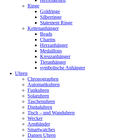
Herrenketten
Ringe
Goldringe
Silberringe
Statement Ringe
Kettenanhänger
Beads
Charms
Herzanhänger
Medaillons
Kreuzanhänger
Tieranhänger
symbolische Anhänger
Uhren
Chronographen
Automatikuhren
Funkuhren
Solaruhren
Taschenuhren
Digitaluhren
Tisch – und Wanduhren
Wecker
Armbänder
Smartwatches
Damen Uhren