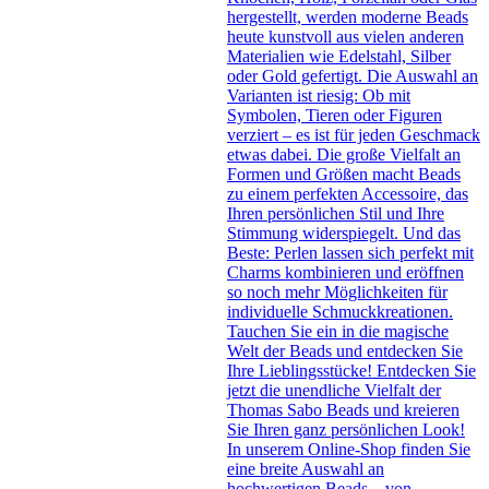
hergestellt, werden moderne Beads
heute kunstvoll aus vielen anderen
Materialien wie Edelstahl, Silber
oder Gold gefertigt. Die Auswahl an
Varianten ist riesig: Ob mit
Symbolen, Tieren oder Figuren
verziert – es ist für jeden Geschmack
etwas dabei. Die große Vielfalt an
Formen und Größen macht Beads
zu einem perfekten Accessoire, das
Ihren persönlichen Stil und Ihre
Stimmung widerspiegelt. Und das
Beste: Perlen lassen sich perfekt mit
Charms kombinieren und eröffnen
so noch mehr Möglichkeiten für
individuelle Schmuckkreationen.
Tauchen Sie ein in die magische
Welt der Beads und entdecken Sie
Ihre Lieblingsstücke! Entdecken Sie
jetzt die unendliche Vielfalt der
Thomas Sabo Beads und kreieren
Sie Ihren ganz persönlichen Look!
In unserem Online-Shop finden Sie
eine breite Auswahl an
hochwertigen Beads – von