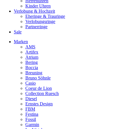
Herrenuhren
Kinder Uhren
Verlobung & Hochzeit
Eheringe & Trauringe
Verlobungsringe
Partnerringe
Sale
Marken
AMS
Artifex
Atrium
Bering
Boccia
Breuning
Bruno Söhnle
Casio
Coeur de Lion
Collection Ruesch
Diesel
Ernstes Design
FBM
Festina
Fossil
Garmin