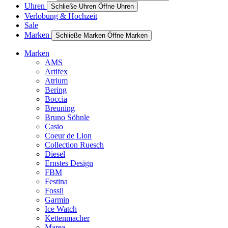
Uhren
Schließe Uhren
Öffne Uhren
Verlobung & Hochzeit
Sale
Marken
Schließe Marken
Öffne Marken
Marken
AMS
Artifex
Atrium
Bering
Boccia
Breuning
Bruno Söhnle
Casio
Coeur de Lion
Collection Ruesch
Diesel
Ernstes Design
FBM
Festina
Fossil
Garmin
Ice Watch
Kettenmacher
Marea