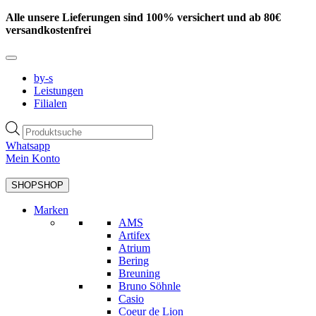
Zum
Alle unsere Lieferungen sind 100% versichert und ab 80€
Inhalt
versandkostenfrei
springen
by-s
Leistungen
Filialen
Products
search
Whatsapp
Mein Konto
SHOP
SHOP
Marken
AMS
Artifex
Atrium
Bering
Breuning
Bruno Söhnle
Casio
Coeur de Lion