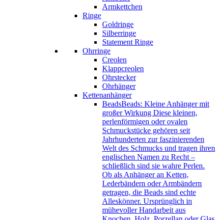
Armkettchen
Ringe
Goldringe
Silberringe
Statement Ringe
Ohrringe
Creolen
Klappcreolen
Ohrstecker
Ohrhänger
Kettenanhänger
Beads
Beads: Kleine Anhänger mit
großer Wirkung Diese kleinen,
perlenförmigen oder ovalen
Schmuckstücke gehören seit
Jahrhunderten zur faszinierenden
Welt des Schmucks und tragen ihren
englischen Namen zu Recht –
schließlich sind sie wahre Perlen.
Ob als Anhänger an Ketten,
Lederbändern oder Armbändern
getragen, die Beads sind echte
Alleskönner. Ursprünglich in
mühevoller Handarbeit aus
Knochen, Holz, Porzellan oder Glas