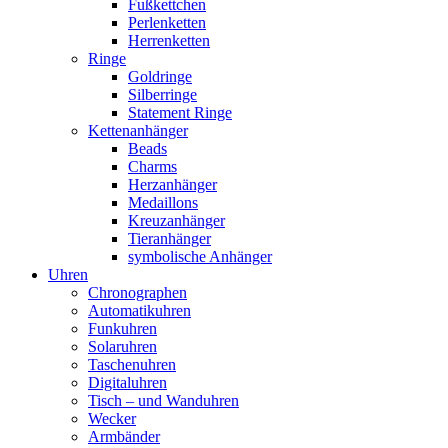
Fußkettchen
Perlenketten
Herrenketten
Ringe
Goldringe
Silberringe
Statement Ringe
Kettenanhänger
Beads
Charms
Herzanhänger
Medaillons
Kreuzanhänger
Tieranhänger
symbolische Anhänger
Uhren
Chronographen
Automatikuhren
Funkuhren
Solaruhren
Taschenuhren
Digitaluhren
Tisch – und Wanduhren
Wecker
Armbänder