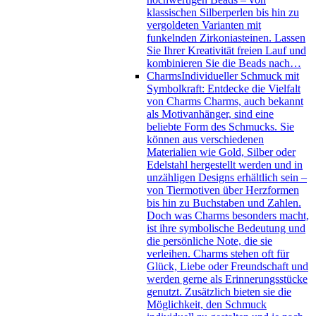
klassischen Silberperlen bis hin zu
vergoldeten Varianten mit
funkelnden Zirkoniasteinen. Lassen
Sie Ihrer Kreativität freien Lauf und
kombinieren Sie die Beads nach…
Charms
Individueller Schmuck mit
Symbolkraft: Entdecke die Vielfalt
von Charms Charms, auch bekannt
als Motivanhänger, sind eine
beliebte Form des Schmucks. Sie
können aus verschiedenen
Materialien wie Gold, Silber oder
Edelstahl hergestellt werden und in
unzähligen Designs erhältlich sein –
von Tiermotiven über Herzformen
bis hin zu Buchstaben und Zahlen.
Doch was Charms besonders macht,
ist ihre symbolische Bedeutung und
die persönliche Note, die sie
verleihen. Charms stehen oft für
Glück, Liebe oder Freundschaft und
werden gerne als Erinnerungsstücke
genutzt. Zusätzlich bieten sie die
Möglichkeit, den Schmuck