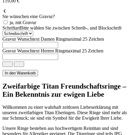
119,00
€
€
Sie wünschen eine Gravur?
ja, mit Gravur
Schriftart
Bitte wählen Sie zwischen Schreib-, und Blockschrift
Gravur Wunschtext Damen Ring
maximal 25 Zeichen
Gravur Wunschtext Herren Ring
maximal 25 Zeichen
Zweifarbige
Titan
Freundschaftsringe
In den Warenkorb
in
Roségold
Zweifarbige Titan Freundschaftsringe –
Menge
Ein Bekenntnis zur ewigen Liebe
Willkommen zu einer wahrhaft zeitlosen Liebeserklärung mit
unseren zweifarbigen Titan Eheringen. Diese Ringe sind mehr als
nur Schmuck; sie sind ein Symbol für die Ewigkeit Ihrer Liebe.
Unsere Ringe bestehen aus hochwertigem Reintitan und sind
besonders für Allergiker geeignet. Die Titanringe sind teils IPG