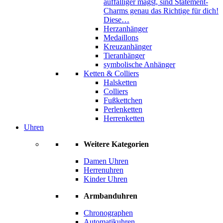
auffälliger magst, sind Statement-
Charms genau das Richtige für dich!
Diese…
Herzanhänger
Medaillons
Kreuzanhänger
Tieranhänger
symbolische Anhänger
Ketten & Colliers
Halsketten
Colliers
Fußkettchen
Perlenketten
Herrenketten
Uhren
Weitere Kategorien
Damen Uhren
Herrenuhren
Kinder Uhren
Armbanduhren
Chronographen
Automatikuhren