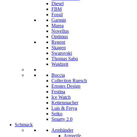
Diesel
FBM
Fossil
Garmin
Marea
Novellus
Optimus
Regent
Skagen
Swarovski
Thomas Sabo
Waidzeit
Boccia
Collection Ruesch
Ernstes Design
Festina
Ice Watch
Kettenmacher
Luis & Freya
Seiko
Smarty 2.0
Schmuck
Armbänder
Armreife