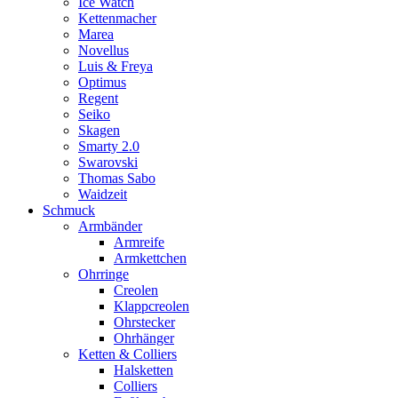
Ice Watch
Kettenmacher
Marea
Novellus
Luis & Freya
Optimus
Regent
Seiko
Skagen
Smarty 2.0
Swarovski
Thomas Sabo
Waidzeit
Schmuck
Armbänder
Armreife
Armkettchen
Ohrringe
Creolen
Klappcreolen
Ohrstecker
Ohrhänger
Ketten & Colliers
Halsketten
Colliers