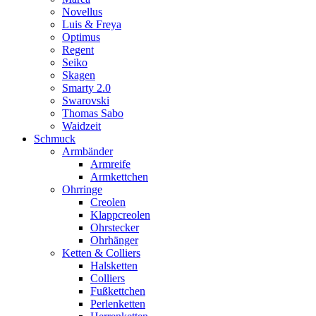
Novellus
Luis & Freya
Optimus
Regent
Seiko
Skagen
Smarty 2.0
Swarovski
Thomas Sabo
Waidzeit
Schmuck
Armbänder
Armreife
Armkettchen
Ohrringe
Creolen
Klappcreolen
Ohrstecker
Ohrhänger
Ketten & Colliers
Halsketten
Colliers
Fußkettchen
Perlenketten