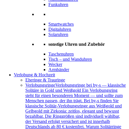
Funkuhren
Smartwatches
Digitaluhren
Solaruhren
sonstige Uhren und Zubehör
Taschenuhren
Tisch – und Wanduhren
Wecker
Armbänder
Verlobung & Hochzeit
Eheringe & Trauringe
Verlobungsringe
Verlobungsringe bei by-s — klassische
Solitäre in Gold und Weißgold Ein Verlobungsring
steht für einen besonderen Moment — und sollte zum
Menschen passen, der ihn trägt. Bei by-s finden Sie
klassische Solitär-Verlobungsringe aus Weißgold und
Gelbgold mit Zirkonia: zeitlos, elegant und bewusst
bezahlbar. Die Ringgrößen sind individuell wählbar,
der Versand erfolgt versichert und ist innerhalb
Deutschlands ab 80 € kostenfrei. Warum Solitärringe