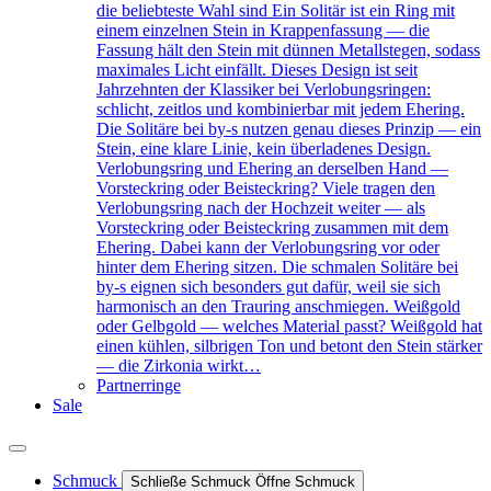
die beliebteste Wahl sind Ein Solitär ist ein Ring mit
einem einzelnen Stein in Krappenfassung — die
Fassung hält den Stein mit dünnen Metallstegen, sodass
maximales Licht einfällt. Dieses Design ist seit
Jahrzehnten der Klassiker bei Verlobungsringen:
schlicht, zeitlos und kombinierbar mit jedem Ehering.
Die Solitäre bei by-s nutzen genau dieses Prinzip — ein
Stein, eine klare Linie, kein überladenes Design.
Verlobungsring und Ehering an derselben Hand —
Vorsteckring oder Beisteckring? Viele tragen den
Verlobungsring nach der Hochzeit weiter — als
Vorsteckring oder Beisteckring zusammen mit dem
Ehering. Dabei kann der Verlobungsring vor oder
hinter dem Ehering sitzen. Die schmalen Solitäre bei
by-s eignen sich besonders gut dafür, weil sie sich
harmonisch an den Trauring anschmiegen. Weißgold
oder Gelbgold — welches Material passt? Weißgold hat
einen kühlen, silbrigen Ton und betont den Stein stärker
— die Zirkonia wirkt…
Partnerringe
Sale
Schmuck
Schließe Schmuck
Öffne Schmuck